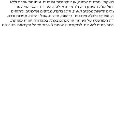
ועקת. עיתונות אמינה, אובייקטיבית ועניינית. עיתונות אחרת וללא
עור החשיפה הגבוה ביותר בימי חול. מו"ל העיתון היא ד"ר מרים אדלסון. העורך הראשי הוא עמר
 והעורך המייסד הוא עמוס רגב. אתרי האינטרנט של "ישראל היום" בעברית ובאנגלית, כמו כן היישומונים (אפליקציות) לאנדרואיד ול-iOS, מציגים חדשות מסביב לשעון, תוכן בלעדי, מבזקים ועדכונים, ניתוחים
, ספורט, כלכלה וצרכנות, בריאות, חיילים, אוכל, יהדות, תיירות ורכב.
דורה המודפסת של העיתון זמינים גם באתר, במהדורה יומית מקוונת,
היום פתוח להערות, לביקורת ולהצעות לשיפור מקהל הקוראים. פנו אלינו