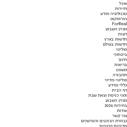
אוכל
תיירות
טכנולוגיה ומדע
הורוסקופ
ForReal
מגזין השבוע
דעות
חדשות בארץ
חדשות בעולם
פוליטי
ביטחוני
חינוך
בריאות
משפט
תחבורה
פוליטי-מדיני
כללי ומידע
דף הבית
זמני כניסת וצאת שבת
מגזין השבוע
בחירות 2026
אודות
צור קשר
נבחרת הכתבים והפרשנים
מדיניות פרטיות