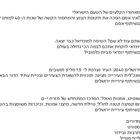
מאחורי הקלעים של הטעם הישראלי
איך אסם הפכה את תקופת הצנע והמחסור הקשה של שנות ה-40 למותג לאומי?
בשיתוף אסם
אתם עוד לא שם? הטיסה למונדיאל כבר יצאה
יונדאי לוקחת אתכם לבמה הכי גדולה בעולם
בשיתוף יונדאי מבית כלמוביל
ירושלים 2040: העיר נערכת ל- 1.5 מליון תושבים
מנכ"לית העירייה מציגה תוכנית להשארת הצעירים ובניית עתיד הדור הבא
בשיתוף עיריית ירושלים
שופינג, אמנות ואוכל: המרכז המתחדש של מזרח י-ם
קפיצה קטנה לחו"ל: טיילת חדשה, מיצגי אמנות, וכיכרות משופצות בהשקעה של 100 מיליון ₪
בשיתוף עיריית ירושלים
מדורים
ספורט
תרבות ובידור
לייף סטייל