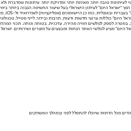
לעיתונות טובה יותר, מאוזנת יותר ומדויקת יותר. עיתונות שמדברת ולא צ
שלום. המהדורה המודפסת הראשונה פורסמה ב-30 ביולי 2007, וב-2010 הפך "ישראל היום" לעיתון הישראלי בעל שי
לחמנוביץ,
ל היום" כוללות ערוצי חדשות ודעות, תרבות ובידור, לייף סטייל, טכנולוגיה
ברית, במטרה לספק לגולשים חוויה מהירה, עדכנית, בטוחה ונוחה. תכני המה
ל היום" מציע לגולשי האתר הנחות ומבצעים על מוצרים ושירותים. ישראל 
והדים מכל הדתות שיוכלו להתפלל לפני ובמהלך המשחקים