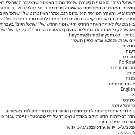
"ישראל היום" הוא גוף תקשורת שנוסד מתוך האמונה שהציבור הישראלי ראוי 
ת
ופרשנויות, וידיאו, פודקאסטים ושידורים חיים. פלטפורמות הדיגיטל של "ישרא
ב-2021 עלו לאוויר האתר החדש והיישומון החדש של "ישראל היום" בע
ואפשר לקבל אותם גם בניוזלטר. מועדון ההטבות הייחודי "הקליקה של ישרא
במייל hayom@israelhayom.co.il.
יום שבת, 6.6.2026
כ"א בסיון תשפ"ו
חדשות
דעות
ספורט
ForReal
תרבות ובידור
אוכל
מגזין
אנחנו מגייסים
English
X
ספורט
כדורגל עולמי
בעידוד האוהדים המוסלמים: מועדון הפאר הקים חדר תפילות באצטדיון
חדר רב-דתות חדש הוקם באולד טראפורד על ידי מנצ'סטר יונייטד, עבור א
מערכת ספורט היום
3/3/2025, 16:19
,עודכן
3/3/2025, 16:19
0
השמעה