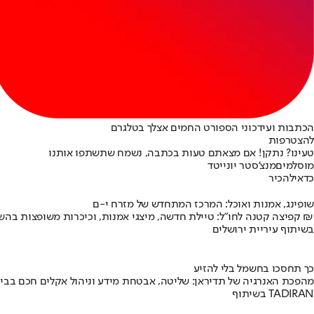
הכתבות ועידכוני הספורט החמים אצלך בטלגרם
להצטרפות
טעינו? נתקן! אם מצאתם טעות בכתבה, נשמח שתשתפו אותנו
מוסלמים
מנצ'סטר יונייטד
כדאי
להכיר
שופינג, אמנות ואוכל: המרכז המתחדש של מזרח י-ם
קפיצה קטנה לחו"ל: טיילת חדשה, מיצגי אמנות, וכיכרות משופצות בהשקעה של 100 מיליון ₪
בשיתוף עיריית ירושלים
כך תחסכו בחשמל בלי להזיע
מהפכת האנרגיה של תדיראן: שליטה, אבטחת מידע וניהול אקלים חכם בבי
בשיתוף TADIRAN