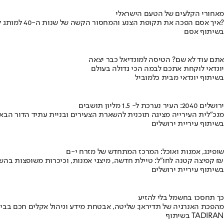
מאחורי הקלעים של הטעם הישראלי
איך אסם הפכה את תקופת הצנע והמחסור הקשה של שנות ה-40 למותג לאומי?
בשיתוף אסם
אתם עוד לא שם? הטיסה למונדיאל כבר יצאה
יונדאי לוקחת אתכם לבמה הכי גדולה בעולם
בשיתוף יונדאי מבית כלמוביל
ירושלים 2040: העיר נערכת ל- 1.5 מליון תושבים
מנכ"לית העירייה מציגה תוכנית להשארת הצעירים ובניית עתיד הדור הבא
בשיתוף עיריית ירושלים
שופינג, אמנות ואוכל: המרכז המתחדש של מזרח י-ם
קפיצה קטנה לחו"ל: טיילת חדשה, מיצגי אמנות, וכיכרות משופצות בהשקעה של 100 מיליון ₪
בשיתוף עיריית ירושלים
כך תחסכו בחשמל בלי להזיע
מהפכת האנרגיה של תדיראן: שליטה, אבטחת מידע וניהול אקלים חכם בבי
בשיתוף TADIRAN