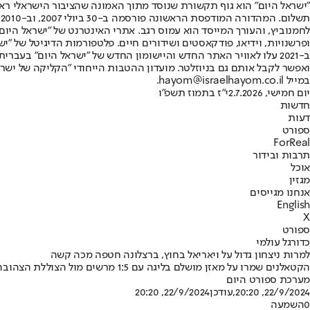
"ישראל היום" הוא גוף תקשורת שנוסד מתוך האמונה שהציבור הישראלי ראוי 
ת
ופרשנויות, וידיאו, פודקאסטים ושידורים חיים. פלטפורמות הדיגיטל של "ישרא
ב-2021 עלו לאוויר האתר החדש והיישומון החדש של "ישראל היום" בע
ואפשר לקבל אותם גם בניוזלטר. מועדון ההטבות הייחודי "הקליקה של ישרא
במייל hayom@israelhayom.co.il.
יום חמישי, 2.7.2026
י"ז בתמוז תשפ"ו
חדשות
דעות
ספורט
ForReal
תרבות ובידור
אוכל
מגזין
אנחנו מגייסים
English
X
ספורט
כדורגל עולמי
למרות ניצחון גדול על ויאריאל בחוץ, ברצלונה חטפה מכה קשה
הקטאלנים שמרו על מאזן מושלם בליגה עם 1:5 מרשים מול הצוללת הצהובה אבל ככל הנראה תיאלץ להסתדר ללא מארק אנדרה טר שטגן, שספג מכה קשה וירד בדמעות
מערכת ספורט היום
22/9/2024, 20:20
,עודכן
22/9/2024, 20:20
0
השמעה