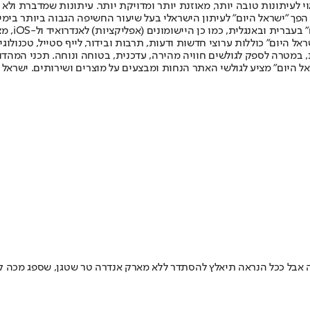
לעיתונות טובה יותר, מאוזנת יותר ומדויקת יותר. עיתונות שמדברת ולא צ
שלום. המהדורה המודפסת הראשונה פורסמה ב-30 ביולי 2007, וב-2010 הפך "ישראל היום" לעיתון הישראלי בעל שי
לחמנוביץ,
ל היום" כוללות ערוצי חדשות ודעות, תרבות ובידור, לייף סטייל, טכנולוגיה
ברית, במטרה לספק לגולשים חוויה מהירה, עדכנית, בטוחה ונוחה. תכני המה
ל היום" מציע לגולשי האתר הנחות ומבצעים על מוצרים ושירותים. ישראל 