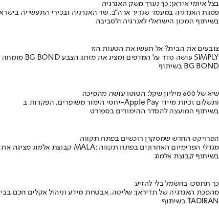
בצל איומי איראן: כך נערך משק האנרגיה
פסגת האנרגיה במעמד שגריר ארה"ב, שר האנרגיה ובכירי התעשייה בישראל
בשיתוף המכון הישראלי לאנרגיה ולסביבה
צובעים את הבית? אל תעשו את הטעות הזו
מומחה BG BOND עושה סדר על המדפים ומציג את מותג הצבע SIMPLY
בשיתוף BG BOND
שיא של 600 מיליון שקל: הטוטו עושה מהפיכה
יחסי הימור משופרים, הפקדות ב-Apple Pay ותשלום זכיות מיידי
בשיתוף המועצה להסדר ההימורים בספורט
הפרויקט החדש שמסקרן רוכשים בפתח תקווה
קבוצת אלמוג מציגה את פרויקט MALA: מגדלי הפרימיום האחרונים בפתח תקווה
בשיתוף קבוצת אלמוג
כך תחסכו בחשמל בלי להזיע
מהפכת האנרגיה של תדיראן: שליטה, אבטחת מידע וניהול אקלים חכם בבי
בשיתוף TADIRAN