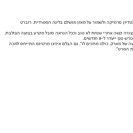
ליחה הערב (ראשון) להביס 1:5 את ויאריאל בעוד תצוגה מרשימה באצטדיון סרמיקה ולשמור על מאזן מושלם בליגה הספרדית. רוברט
צורה קשה אחרי שנחת לא טוב וככל הנראה סובל מקרע בצועה הצולבת.
יעדר ל-8 חודשים.
ה של מארק. כולנו מחכים לו". גם הבלם איניגו מרטינס התייחס למכה
ת הסרט".