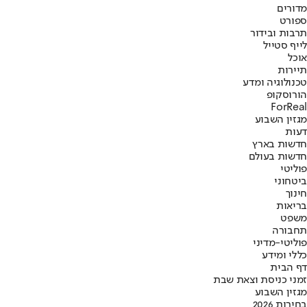
מדורים
ספורט
תרבות ובידור
לייף סטייל
אוכל
תיירות
טכנולוגיה ומדע
הורוסקופ
ForReal
מגזין השבוע
דעות
חדשות בארץ
חדשות בעולם
פוליטי
ביטחוני
חינוך
בריאות
משפט
תחבורה
פוליטי-מדיני
כללי ומידע
דף הבית
זמני כניסת וצאת שבת
מגזין השבוע
בחירות 2026