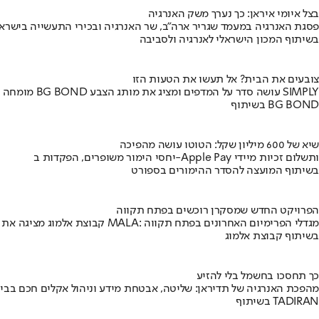
בצל איומי איראן: כך נערך משק האנרגיה
פסגת האנרגיה במעמד שגריר ארה"ב, שר האנרגיה ובכירי התעשייה בישראל
בשיתוף המכון הישראלי לאנרגיה ולסביבה
צובעים את הבית? אל תעשו את הטעות הזו
מומחה BG BOND עושה סדר על המדפים ומציג את מותג הצבע SIMPLY
בשיתוף BG BOND
שיא של 600 מיליון שקל: הטוטו עושה מהפיכה
יחסי הימור משופרים, הפקדות ב-Apple Pay ותשלום זכיות מיידי
בשיתוף המועצה להסדר ההימורים בספורט
הפרויקט החדש שמסקרן רוכשים בפתח תקווה
קבוצת אלמוג מציגה את פרויקט MALA: מגדלי הפרימיום האחרונים בפתח תקווה
בשיתוף קבוצת אלמוג
כך תחסכו בחשמל בלי להזיע
מהפכת האנרגיה של תדיראן: שליטה, אבטחת מידע וניהול אקלים חכם בבי
בשיתוף TADIRAN