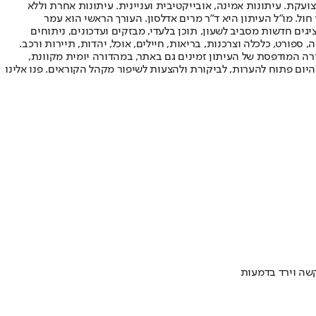
ועקת. עיתונות אמינה, אובייקטיבית ועניינית. עיתונות אחרת וללא
עור החשיפה הגבוה ביותר בימי חול. מו"ל העיתון היא ד"ר מרים אדלסון. העורך הראשי הוא עמר
 והעורך המייסד הוא עמוס רגב. אתרי האינטרנט של "ישראל היום" בעברית ובאנגלית, כמו כן היישומונים (אפליקציות) לאנדרואיד ול-iOS, מציגים חדשות מסביב לשעון, תוכן בלעדי, מבזקים ועדכונים, ניתוחים
, ספורט, כלכלה וצרכנות, בריאות, חיילים, אוכל, יהדות, תיירות ורכב.
דורה המודפסת של העיתון זמינים גם באתר, במהדורה יומית מקוונת,
היום פתוח להערות, לביקורת ולהצעות לשיפור מקהל הקוראים. פנו אלינו