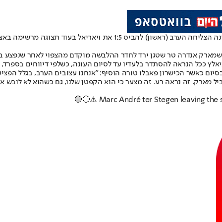
מספר ימים לאחר שנכנעה למונאקו במחזור הראשון בליגת האלופות, ברצלונה הצ
ר שמארק אנדרה טר שטגן ירד לחדר ההלבשה מוקדם מהצפוי לאחר שנפצע ב
כל הנראה להסתדר בלעדיו עד לסיום העונה, כשלפי דיווחים בספרד, טרש טגן י
יום כאשר הכישרון פאבלו טורה הוסיף: "אנחנו עצובים הערב, בגלל הפציע
יל מארק. זה נראה רע. זה מצער כי הוא הקפטן שלנו, גם כשהוא לא לובש א
🔵🔴⚠️ Marc André ter Stegen leaving the st