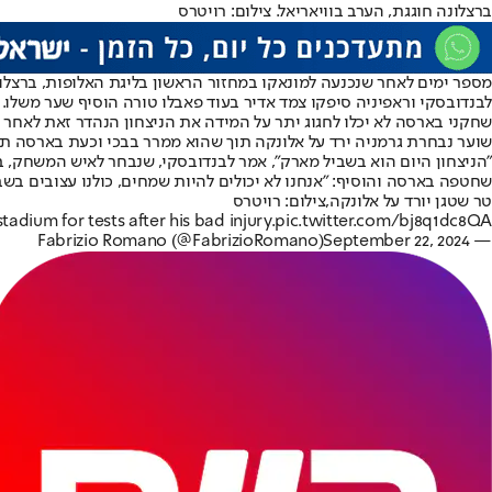
ברצלונה חוגגת, הערב בוויאריאל. צילום: רויטרס
לבנדובסקי וראפיניה סיפקו צמד אדיר בעוד פאבלו טורה הוסיף שער משלו.
שחקני בארסה לא יכלו לחגוג יתר על המידה את הניצחון הנהדר זאת לאח
שוער נבחרת גרמניה ירד על אלונקה תוך שהוא ממרר בבכי וכעת בארסה תיאלץ כ
"הניצחון היום הוא בשביל מארק", אמר לבנדובסקי, שנבחר לאיש המשחק, בס
שחטפה בארסה והוסיף: "אנחנו לא יכולים להיות שמחים, כולנו עצובים בשב
טר שטגן יורד על אלונקה,צילום: רויטרס
adium for tests after his bad injury.
pic.twitter.com/bj8q1dc8QA
September 22, 2024
— Fabrizio Romano (@FabrizioRomano)