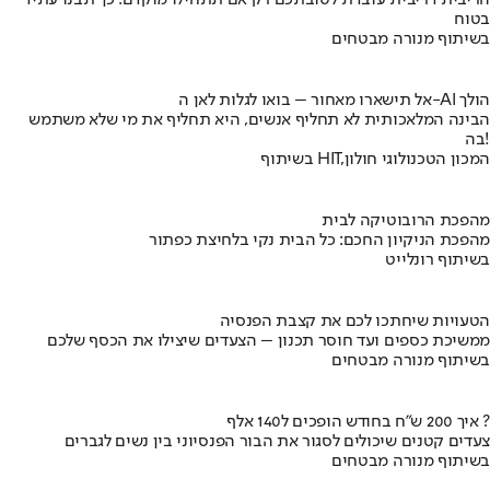
בטוח
בשיתוף מנורה מבטחים
אל תישארו מאחור – בואו לגלות לאן ה-AI הולך
הבינה המלאכותית לא תחליף אנשים, היא תחליף את מי שלא משתמש
בה!
בשיתוף HIT,המכון הטכנולוגי חולון
מהפכת הרובוטיקה לבית
מהפכת הניקיון החכם: כל הבית נקי בלחיצת כפתור
בשיתוף רונלייט
הטעויות שיחתכו לכם את קצבת הפנסיה
ממשיכת כספים ועד חוסר תכנון – הצעדים שיצילו את הכסף שלכם
בשיתוף מנורה מבטחים
איך 200 ש"ח בחודש הופכים ל140 אלף ?
צעדים קטנים שיכולים לסגור את הבור הפנסיוני בין נשים לגברים
בשיתוף מנורה מבטחים