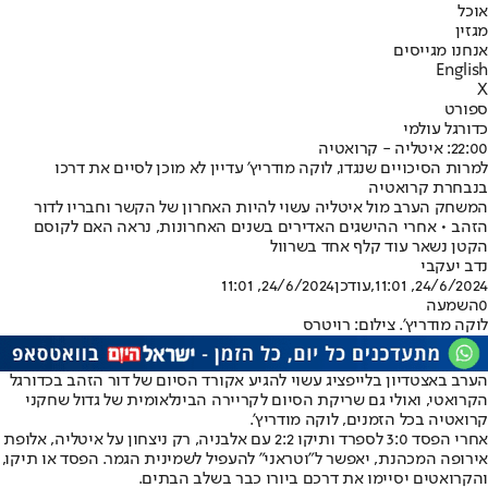
אוכל
מגזין
אנחנו מגייסים
English
X
ספורט
כדורגל עולמי
22:00: איטליה - קרואטיה
למרות הסיכויים שנגדו, לוקה מודריץ' עדיין לא מוכן לסיים את דרכו
בנבחרת קרואטיה
המשחק הערב מול איטליה עשוי להיות האחרון של הקשר וחבריו לדור
הזהב • אחרי ההישגים האדירים בשנים האחרונות, נראה האם לקוסם
הקטן נשאר עוד קלף אחד בשרוול
נדב יעקבי
24/6/2024, 11:01
,עודכן
24/6/2024, 11:01
0
השמעה
לוקה מודריץ'. צילום: רויטרס
הערב באצטדיון בלייפציג עשוי להגיע אקורד הסיום של דור הזהב בכדורגל
הקרואטי, ואולי גם שריקת הסיום לקריירה הבינלאומית של גדול שחקני
קרואטיה בכל הזמנים, לוקה מודריץ'.
אחרי הפסד 3:0 לספרד ותיקו 2:2 עם אלבניה, רק ניצחון על איטליה, אלופת
אירופה המכהנת, יאפשר ל"וטראני" להעפיל לשמינית הגמר. הפסד או תיקו,
והקרואטים יסיימו את דרכם ביורו כבר בשלב הבתים.