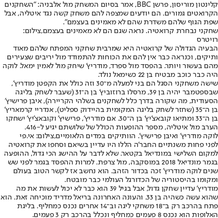
קלינטון מוריסון, פרשן BBC, אמר בסיום המשחק מול אלבניה: "השחקנים
הקרואטים גמורים. הם יודעים שמצפה להם משחק קשה נגד איטליה, אבל
שפת הגוף שלהם משדרת שהם לא מאמינים בעצמם".
שחקני נבחרת קרואטיה. נראה שגם הם לא מאמינים בעצמם,צילום:
רויטרס
הבעיה הגדולה של קרואטיה היא שמרבית שחקני המפתח שלהם מאוד
ותיקים, וכנראה כבר אין להם את הכוחות להתמודד מול יריבים שצעירים
מהם בעשור ויותר. בהפסד מול ספרד, מודריץ' שיחק מול לאמין ימאל. לוקה
היה כבר כוכב מבטיח בן 22 כשימאל נולד.
שישה משחקני הסגל הם בני למעלה מ־30 וזה כולל את הקפטן מודריץ',
שבספטמבר יהיה בן 39, מרסלו ברוזוביץ' בן ה־31 (שעבר לשחק בליגה
הסעודית, מה שקורה בדרך כלל לשחקנים בשלהי הקריירה), איבן פרישיץ'
בן ה־35 (שחזר לשחק בליגה המקומית בהיידוק ספליט), אנדריי קרמאריץ'
בן ה־33 ומתיאו קובאצ'יץ' בן ה־30. אם מודריץ', פרישיץ' וקובאצ'יץ' ישחקו
הערב מול איטליה, מספר ההופעות הכולל של שלושתם יגיע ל-416.
לוקה מודריץ' ואיבן פרישיץ'. הוותיקים במדים הלאומיים,צילום: אי.פי
לפני פחות משנתיים החבר'ה הללו היו עדיין בשיאם וסחפו את קרואטיה
למקום השלישי במונדיאל בקטאר. שלא לדבר על ההישג הכי גדול, ההופעה
בגמר מונדיאל 2018 במוסקבה, מול צרפת. למרות ההפסד בגמר לפני שש
שנים לוקה מודריץ' זכה בכדור הזהב. הוא נחשב אז לקשר הטוב בעולם
ומקומו בהיסטוריה של הכדורגל העולמי כבר מובטח.
מודריץ' עדיין שחקן גדול, אבל בגיל 39 הוא כבר לא יכול לעשות את מה
שהוא עשה כשהיה בן 33. והעונה האחרונה בריאל מדריד מוכיחה זאת. הוא
פתח בהרכב רק ב־18 משחקי ליגה וב־14 אחרים נכנס כמחליף. בליגת
האלופות הוא נכנס 8 פעמים כמחליף ונכלל בהרכב רק 3 פעמים.