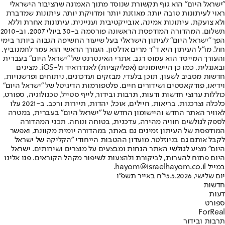
"ישראל היום" הוא גוף תקשורת שנוסד מתוך האמונה שהציבור הישראלי
ראוי לעיתונות טובה יותר, מאוזנת יותר ומדויקת יותר. עיתונות שמדברת
ולא צועקת. עיתונות אמינה, אובייקטיבית ועניינית. עיתונות אחרת וללא
תשלום. המהדורה המודפסת הראשונה פורסמה ב-30 ביולי 2007, וב-2010
הפך "ישראל היום" לעיתון הישראלי בעל שיעור החשיפה הגבוה ביותר בימי
חול. מו"ל העיתון היא ד"ר מרים אדלסון. העורך הראשי הוא עמר לחמנוביץ,
והעורך המייסד הוא עמוס רגב. אתרי האינטרנט של "ישראל היום" בעברית
ובאנגלית, כמו כן היישומונים (אפליקציות) לאנדרואיד ול-iOS, מציגים
חדשות מסביב לשעון, תוכן בלעדי, מבזקים ועדכונים, ניתוחים ופרשנויות,
וידיאו, פודקאסטים ושידורים חיים. פלטפורמות הדיגיטל של "ישראל היום"
כוללות ערוצי חדשות ודעות, תרבות ובידור, לייף סטייל, טכנולוגיה, ספורט,
כלכלה וצרכנות, בריאות, חיילים, אוכל, יהדות, תיירות ורכב. ב-2021 עלו
לאוויר האתר החדש והיישומון החדש של "ישראל היום" בעברית, במטרה
לספק לגולשים חוויה מהירה, עדכנית, בטוחה ונוחה. תכני המהדורה
המודפסת של העיתון זמינים גם באתר, במהדורה יומית מקוונת, ואפשר
לקבל אותם גם בניוזלטר. מועדון ההטבות הייחודי "הקליקה של ישראל
היום" מציע לגולשי האתר הנחות ומבצעים על מוצרים ושירותים. ישראל
היום פתוח להערות, לביקורת ולהצעות לשיפור מקהל הקוראים. פנו אלינו
במייל hayom@israelhayom.co.il.
יום שלישי, 5.5.2026
י"ח באייר תשפ"ו
חדשות
דעות
ספורט
ForReal
תרבות ובידור