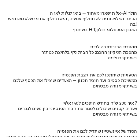
אל תישארו מאחור – בואו לגלות לאן ה-AI הולך
הבינה המלאכותית לא תחליף אנשים, היא תחליף את מי שלא משתמש
בה!
בשיתוף HIT,המכון הטכנולוגי חולון
מהפכת הרובוטיקה לבית
מהפכת הניקיון החכם: כל הבית נקי בלחיצת כפתור
בשיתוף רונלייט
הטעויות שיחתכו לכם את קצבת הפנסיה
ממשיכת כספים ועד חוסר תכנון – הצעדים שיצילו את הכסף שלכם
בשיתוף מנורה מבטחים
איך 200 ש"ח בחודש הופכים ל140 אלף ?
צעדים קטנים שיכולים לסגור את הבור הפנסיוני בין נשים לגברים
בשיתוף מנורה מבטחים
הסוד של איינשטיין שיגדיל לכם את הפנסיה
הריבית דריבית עובדת לטובתכם רק אם תתחילו מוקדם. כך תבנו עתיד