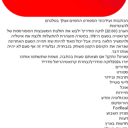
הכתבות ועידכוני הספורט החמים אצלך בטלגרם
להצטרפות
הערב (22:00) לוקה מודריץ' ילבש את חולצת המשבצות המפורסמת של
קרואטיה בפעם ה־178, במטרה מוצהרת להתעלות ולנצח את איטליה
ולהמשיך הלאה ביורו. אבל יכול מאוד להיות שזו תהיה הפעם האחרונה
שנראה את הקוסם הקטן משחק בנבחרת. ובלעדיו זה אף פעם לא יהיה
אותו דבר.
טעינו? נתקן! אם מצאתם טעות בכתבה, נשמח שתשתפו אותנו
יורו 2024
לוקה מודריץ'
נבחרת קרואטיה
ריאל מדריד
מדורים
ספורט
תרבות ובידור
לייף סטייל
אוכל
תיירות
טכנולוגיה ומדע
הורוסקופ
ForReal
מגזין השבוע
דעות
חדשות בארץ