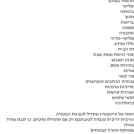
חדשות בעולם
פוליטי
ביטחוני
חינוך
בריאות
משפט
תחבורה
פוליטי-מדיני
כללי ומידע
דף הבית
זמני כניסת וצאת שבת
מגזין השבוע
בחירות 2026
אודות
צור קשר
נבחרת הכתבים והפרשנים
מדיניות פרטיות
הצהרת נגישות
תנאי שימוש
כדאי
להכיר
הסוד של איינשטיין שיגדיל לכם את הפנסיה
הריבית דריבית עובדת לטובתכם רק אם תתחילו מוקדם. כך תבנו עתיד
בטוח
בשיתוף מנורה מבטחים