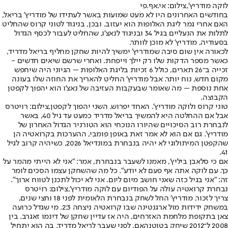
לוקה מודריץ',צילום: אי.אף.פי
בחודשים האחרונים היו לא מעט שמועות באשר לעתידו של מודריץ' בריאל,
האם אחרי גמר ליגת האלופות הוא יעזוב. ובכן, בניגוד לטוני קרוס שהחליט
לתלות את הנעליים בגיל 34 ובניגוד לנאצ'ו, שהחליט לעבור לכסף הגדול
בסעודיה, מודריץ' לא מוכן לוותר.
לכאורה אין שום סיבה שמודריץ' ימשיך להיות שחקן מחליף בריאל מדריד,
כאשר מספר הדקות שלו רק יילך וייפחת. ואחרי שרשם שיאים חדשים -
זכייה ב־26 תארים, כולל 6 זכיות בליגת האלופות – הגיוני היה שיחפש
מקום חדש, נוח יותר. אבל מודריץ' החליט להאריך את החוזה שלו בעונה
אחת נוספת – מה שאומר שבעקבות העזיבה של נאצ'ו הוא יהפוך לקפטן
הקבוצה.
טוני קרוס ולוקה מודריץ'. האחד יפרוש, השני יהפוך לקפטן,צילום: רויטרס
אבל אם ההחלטה היא להמשיך בריאל מדריד כמעט עד גיל 40, באשר
לנבחרת רוב הסיכויים שהיורו הנוכחי הוא הטורניר הגדול האחרון של
מודריץ'. גם אם הוא לא אמר זאת באופן פומבי, ההערכות בקרואטיה הן
שהקפטן המיתולוגי לא יהיה בנבחרת במונדיאל 2026, כשיהיה קרוב לגיל
41.
אם כי סלאבן ביליץ', מאמנו לשעבר בנבחרת, אמר: "אני לא הייתי מהמר על
כך. עם לוקה אתה אף פעם לא יודע". כל מה שהשחקן עצמו הסכים לומר
זה: "אני בגיל כזה שאני חושב מיום ליום. אני לא יכול לתכנן לטווח ארוך".
נבחרת קרואטיה עולה על הפודיום עם לוקה מודריץ',צילום: רויטרס
צריך לזכור, מודריץ' החל לשחק בנבחרת הלאומית לפני 18 וחצי שנים,
במשחק ידידות מול ארגנטינה שבו קרואטיה ניצחה 2:3. מי שגדל כרועה
צאן בתקופת מלחמת האזרחים, היה אז עדיין שחקן של דינמו זאגרב. בין
2008 ל־2012 שיחק בטוטנהאם, לפני שעבר לריאל מדריד, בה הוא יתחיל