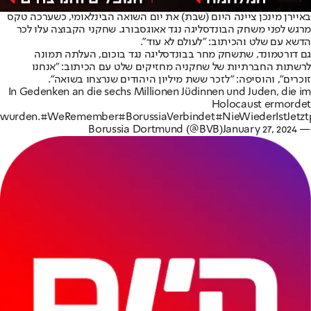
באיירן מינכן ציינה היום (שבת) את יום השואה הבינלאומי, כשערכה טקס
מרגש לפני משחק הבונדסליגה נגד אאוגסבורג. שחקני הקבוצה עלו לכר
הדשא עם שלט והכיתוב: "לעולם לא עוד".
גם דורטמונד, שתשחק מחר בבונדסליגה נגד בוכום, העלתה תמונה
לרשתות החברתיות של שחקניה מחזיקים שלט עם הכיתוב: "אנחנו
זוכרים", והוסיפה: "לזכר ששת מיליון היהודים שנרצחו בשואה".
In Gedenken an die sechs Millionen Jüdinnen und Juden, die im
Holocaust ermordet
wurden.
#WeRemember
#BorussiaVerbindet
#NieWiederIstJetzt
January 27, 2024
— Borussia Dortmund (@BVB)