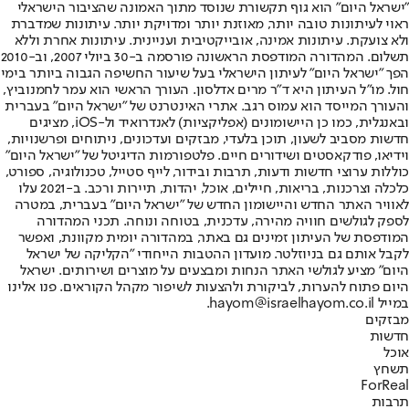
"ישראל היום" הוא גוף תקשורת שנוסד מתוך האמונה שהציבור הישראלי
ראוי לעיתונות טובה יותר, מאוזנת יותר ומדויקת יותר. עיתונות שמדברת
ולא צועקת. עיתונות אמינה, אובייקטיבית ועניינית. עיתונות אחרת וללא
תשלום. המהדורה המודפסת הראשונה פורסמה ב-30 ביולי 2007, וב-2010
הפך "ישראל היום" לעיתון הישראלי בעל שיעור החשיפה הגבוה ביותר בימי
חול. מו"ל העיתון היא ד"ר מרים אדלסון. העורך הראשי הוא עמר לחמנוביץ,
והעורך המייסד הוא עמוס רגב. אתרי האינטרנט של "ישראל היום" בעברית
ובאנגלית, כמו כן היישומונים (אפליקציות) לאנדרואיד ול-iOS, מציגים
חדשות מסביב לשעון, תוכן בלעדי, מבזקים ועדכונים, ניתוחים ופרשנויות,
וידיאו, פודקאסטים ושידורים חיים. פלטפורמות הדיגיטל של "ישראל היום"
כוללות ערוצי חדשות ודעות, תרבות ובידור, לייף סטייל, טכנולוגיה, ספורט,
כלכלה וצרכנות, בריאות, חיילים, אוכל, יהדות, תיירות ורכב. ב-2021 עלו
לאוויר האתר החדש והיישומון החדש של "ישראל היום" בעברית, במטרה
לספק לגולשים חוויה מהירה, עדכנית, בטוחה ונוחה. תכני המהדורה
המודפסת של העיתון זמינים גם באתר, במהדורה יומית מקוונת, ואפשר
לקבל אותם גם בניוזלטר. מועדון ההטבות הייחודי "הקליקה של ישראל
היום" מציע לגולשי האתר הנחות ומבצעים על מוצרים ושירותים. ישראל
היום פתוח להערות, לביקורת ולהצעות לשיפור מקהל הקוראים. פנו אלינו
במייל hayom@israelhayom.co.il.
מבזקים
חדשות
אוכל
תשחץ
ForReal
תרבות