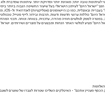
לעיתונות טובה יותר, מאוזנת יותר ומדויקת יותר. עיתונות שמדברת ולא צ
שלום. המהדורה המודפסת הראשונה פורסמה ב-30 ביולי 2007, וב-2010 הפך "ישראל היום" לעיתון הישראלי בעל שי
לחמנוביץ,
ל היום" כוללות ערוצי חדשות ודעות, תרבות ובידור, לייף סטייל, טכנולוגיה
ברית, במטרה לספק לגולשים חוויה מהירה, עדכנית, בטוחה ונוחה. תכני המה
ל היום" מציע לגולשי האתר הנחות ומבצעים על מוצרים ושירותים. ישראל 
האלופות
ק הכסף מעניין אתכם" • האיטלקים השליכו שטרות לעברו של שוערם לשעבר ג'י