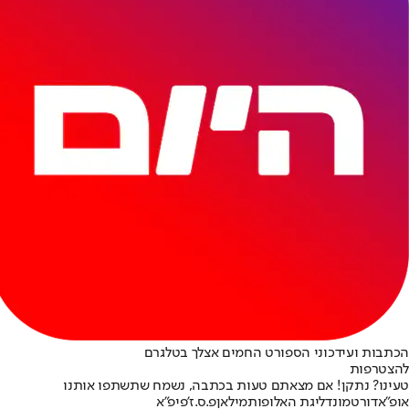
הכתבות ועידכוני הספורט החמים אצלך בטלגרם
להצטרפות
טעינו? נתקן! אם מצאתם טעות בכתבה, נשמח שתשתפו אותנו
אופ"א
דורטמונד
ליגת האלופות
מילאן
פ.ס.ז'
פיפ"א