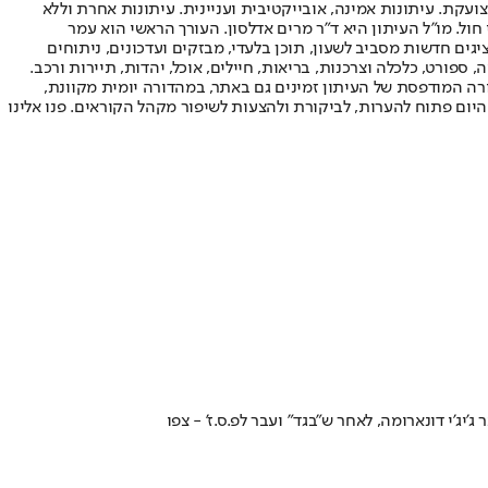
ועקת. עיתונות אמינה, אובייקטיבית ועניינית. עיתונות אחרת וללא
עור החשיפה הגבוה ביותר בימי חול. מו"ל העיתון היא ד"ר מרים אדלסון. העורך הראשי הוא עמר
 והעורך המייסד הוא עמוס רגב. אתרי האינטרנט של "ישראל היום" בעברית ובאנגלית, כמו כן היישומונים (אפליקציות) לאנדרואיד ול-iOS, מציגים חדשות מסביב לשעון, תוכן בלעדי, מבזקים ועדכונים, ניתוחים
, ספורט, כלכלה וצרכנות, בריאות, חיילים, אוכל, יהדות, תיירות ורכב.
דורה המודפסת של העיתון זמינים גם באתר, במהדורה יומית מקוונת,
היום פתוח להערות, לביקורת ולהצעות לשיפור מקהל הקוראים. פנו אלינו
ג'י דונארומה, לאחר ש"בגד" ועבר לפ.ס.ז' - צפו