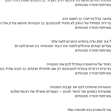
תוחלת החיים מתארכת והכסף חייב לעבוד: כך תתכננו אופק כלכלי נכון
בשיתוף מנורה מבטחים
צוואה בגיל פרישה: כך תעשו נכון
ברירת המחדל של החוק לא תמיד לטובתכם. כך תבטיחו מימוש צודק של הצ
בשיתוף מנורה מבטחים
איך 200 ש"ח בחודש הופכים ל140 אלף ?
צעדים קטנים שיכולים לסגור את הבור הפנסיוני בין נשים לגברים
בשיתוף מנורה מבטחים
הסוד של איינשטיין שיגדיל לכם את הפנסיה
הריבית דריבית עובדת לטובתכם רק אם תתחילו מוקדם. כך תבנו עתיד בט
בשיתוף מנורה מבטחים
הטעויות שיחתכו לכם את קצבת הפנסיה
ממשיכת כספים ועד חוסר תכנון – הצעדים שיצילו את הכסף שלכם
בשיתוף מנורה מבטחים
איך להשקיע נכון לפנסיה שלך