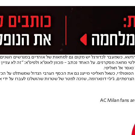
 הדשא, כשמעבר לכדורגל יש מקום גם למחאות של אוהדים במגרשים השנים,
ני שלטי מחאה מסקרנים. על האחד נכתב - מכוון לאופ"א ולפיפ"א: "זה לא עני
 נאסר אל חאליפי.
פופולרי, כשאל חאליפי מייצג גם את הכסף הערבי הגדול שמשתלט על הכדו
רפתים, ג'יג'י דונארומה, שזכה למטר של שטרות שהושלכו לעברו על ידי אוה
AC Milan fans ar