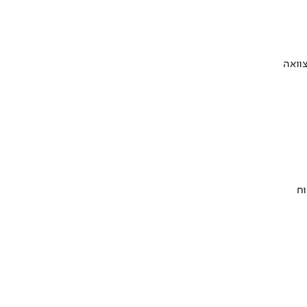
וואה
וח