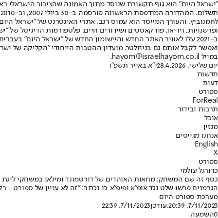
"ישראל היום" הוא גוף תקשורת שנוסד מתוך האמונה שהציבור הישראלי ראוי 
ת
ופרשנויות, וידיאו, פודקאסטים ושידורים חיים. פלטפורמות הדיגיטל של "ישרא
ב-2021 עלו לאוויר האתר החדש והיישומון החדש של "ישראל היום" בע
ואפשר לקבל אותם גם בניוזלטר. מועדון ההטבות הייחודי "הקליקה של ישרא
במייל hayom@israelhayom.co.il.
יום שלישי, 28.4.2026
י"א באייר תשפ"ו
חדשות
דעות
ספורט
ForReal
תרבות ובידור
אוכל
מגזין
אנחנו מגייסים
English
X
ספורט
כדורגל עולמי
כסף זה שם המשחק: מחאות האוהדים של דורטמונד ומילאן במשחקי ליגת 
הגרמנים פרשו שלט נגד אופ"א ופיפ"א בו נכתב: "זה לא עניין של ספורט - ר
מערכת ספורט היום
7/11/2023, 20:39
,עודכן
7/11/2023, 22:39
0
השמעה