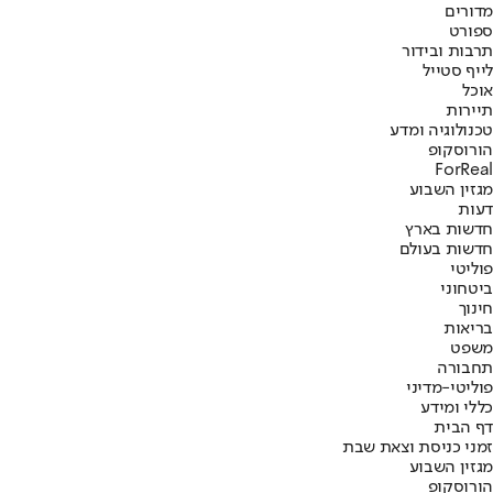
מדורים
ספורט
תרבות ובידור
לייף סטייל
אוכל
תיירות
טכנולוגיה ומדע
הורוסקופ
ForReal
מגזין השבוע
דעות
חדשות בארץ
חדשות בעולם
פוליטי
ביטחוני
חינוך
בריאות
משפט
תחבורה
פוליטי-מדיני
כללי ומידע
דף הבית
זמני כניסת וצאת שבת
מגזין השבוע
הורוסקופ