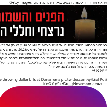
מחאת אוהדי דורטמונד. דבקים באמת שלהם. צילום: Getty Images
המחזור הרביעי בשלב הבתים של ליגת האלופות מעורר עניין לא רק על כר
אוהדי דורטמונד, טרם פתיחת
משחק הניצחון על ניוקאסל
(0:2), מתחו ש
לשעבר של יובנטוס אנדראה אניילי, נשיא פיפ"א ג'יאני אינפנטינו ונשיא פ.ס.ז'
שלוש האחרונים, מבחינת אוהדי דורטמונד, הם סמל לשחיתות ולהרס הענף ה
מאוחר יותר, בפתיחת משחק הבית של מילאן מול פ.ס.ז', היה זה השוער של הצ
התפתה לכסף הגדול. צפו ב"גשם של יורו".
🚨🚨🚨🚨
e throwing dollar bills at Donarruma.
pic.twitter.com/q9L8ohPqi5
November 7, 2023
— KinG £ (@xKGx__)