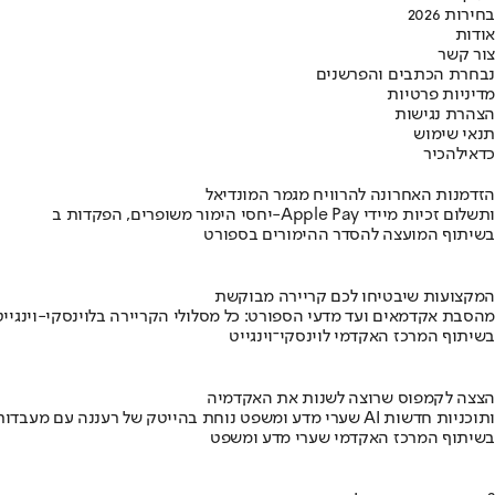
בחירות 2026
אודות
צור קשר
נבחרת הכתבים והפרשנים
מדיניות פרטיות
הצהרת נגישות
תנאי שימוש
כדאי
להכיר
הזדמנות האחרונה להרוויח מגמר המונדיאל
יחסי הימור משופרים, הפקדות ב-Apple Pay ותשלום זכיות מיידי
בשיתוף המועצה להסדר ההימורים בספורט
המקצועות שיבטיחו לכם קריירה מבוקשת
מהסבת אקדמאים ועד מדעי הספורט: כל מסלולי הקריירה בלוינסקי-וינגייט
בשיתוף המרכז האקדמי לוינסקי־וינגייט
הצצה לקמפוס שרוצה לשנות את האקדמיה
שערי מדע ומשפט נוחת בהייטק של רעננה עם מעבדות AI ותוכניות חדשות
בשיתוף המרכז האקדמי שערי מדע ומשפט