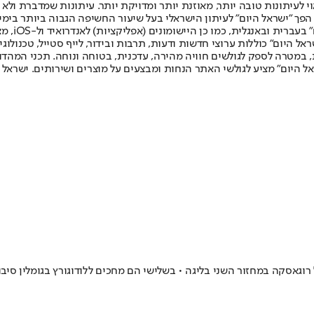
לעיתונות טובה יותר, מאוזנת יותר ומדויקת יותר. עיתונות שמדברת ולא צ
שלום. המהדורה המודפסת הראשונה פורסמה ב-30 ביולי 2007, וב-2010 הפך "ישראל היום" לעיתון הישראלי בעל שי
לחמנוביץ,
ל היום" כוללות ערוצי חדשות ודעות, תרבות ובידור, לייף סטייל, טכנולוגיה
ברית, במטרה לספק לגולשים חוויה מהירה, עדכנית, בטוחה ונוחה. תכני המה
ל היום" מציע לגולשי האתר הנחות ומבצעים על מוצרים ושירותים. ישראל 