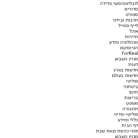
לובליאנה
סער פדידה
מדורים
ספורט
תרבות ובידור
לייף סטייל
אוכל
תיירות
טכנולוגיה ומדע
הורוסקופ
ForReal
מגזין השבוע
דעות
חדשות בארץ
חדשות בעולם
פוליטי
ביטחוני
חינוך
בריאות
משפט
תחבורה
פוליטי-מדיני
כללי ומידע
דף הבית
זמני כניסת וצאת שבת
מגזין השבוע