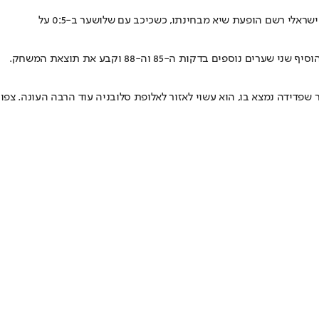
בחודש שעבר סער פדידה עזב את הפועל חדרה והפך לליגיונר, כשחתם בדאבליסטית מסלובניה, אולימפיה לובליאנה. אתמול (שבת) הקשר הישראלי רשם הופעת שיא מבחינתו, כשכיכב עם שלושער ב-0:5 על
קות ה-85 וה-88 וקבע את תוצאת המשחק.
ות את לודוגורץ, אחרי 1:1 ביניהן במשחק הראשון בבולגריה. ובכושר שפדידה נמצא בו, הוא עשוי לאזור לאלופת סלובניה עוד הרבה העונה. צפו