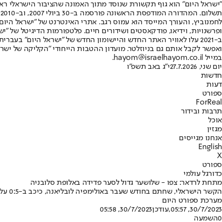
"ישראל היום" הוא גוף תקשורת שנוסד מתוך האמונה שהציבור הישראלי ראוי 
ת
ופרשנויות, וידיאו, פודקאסטים ושידורים חיים. פלטפורמות הדיגיטל של "ישרא
ב-2021 עלו לאוויר האתר החדש והיישומון החדש של "ישראל היום" בע
ואפשר לקבל אותם גם בניוזלטר. מועדון ההטבות הייחודי "הקליקה של ישרא
במייל hayom@israelhayom.co.il.
יום שני, 27.7.2026
י"ג באב תשפ"ו
חדשות
דעות
ספורט
ForReal
תרבות ובידור
אוכל
מגזין
אנחנו מגייסים
English
X
ספורט
כדורגל עולמי
מתחת לרדאר: צפו - שלושער גדול לסער פדידה באלופת סלובניה
הקשר הישראלי, שחתם בחודש שעבר באולימפיה לובליאנה, כיכב ב-0:5 על רוגאסקה במחזור השני בליגה • בשלישי הם מחכים ללודוגורץ בגומלין סיבוב המוקדמות השני בליגת האלופות (1:1 בבולגריה)
מערכת ספורט היום
30/7/2023, 05:57
,עודכן
30/7/2023, 05:58
0
השמעה