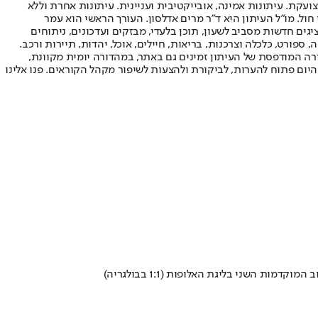
ועקת. עיתונות אמינה, אובייקטיבית ועניינית. עיתונות אחרת וללא
עור החשיפה הגבוה ביותר בימי חול. מו"ל העיתון היא ד"ר מרים אדלסון. העורך הראשי הוא עמר
 והעורך המייסד הוא עמוס רגב. אתרי האינטרנט של "ישראל היום" בעברית ובאנגלית, כמו כן היישומונים (אפליקציות) לאנדרואיד ול-iOS, מציגים חדשות מסביב לשעון, תוכן בלעדי, מבזקים ועדכונים, ניתוחים
, ספורט, כלכלה וצרכנות, בריאות, חיילים, אוכל, יהדות, תיירות ורכב.
דורה המודפסת של העיתון זמינים גם באתר, במהדורה יומית מקוונת,
היום פתוח להערות, לביקורת ולהצעות לשיפור מקהל הקוראים. פנו אלינו