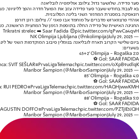
סער פדידה. שלושער גדול. צילום: אולימפיה לובליאנה
בא לעבוד.
רוגאסקה במסגרת המחזור השני בליגה הסלובנית.
אוהדי פרצווארוש מדברים על מוחמד אבו פאני // צילום: רונן דורפן
החגיגה האישית של פדידה החלה בתוספת הזמן של המחצית הראשונה, כשהכנסת כדור נ
Trikratni strelec ➡️ Saar Fadida 😍
pic.twitter.com/qPwvCa4qvH
July 29, 2023
— NK Olimpija Ljubljana (@nkolimpija)
בשערים:
45+2' Olimpija - Rogaška 2:0
⚽️ Gol: SAAR FADIDA
nca: SVIT SEŠLAR
#PrvaLigaTelemach
pic.twitter.com/oXpB9udlqK
July 29, 2023
— Maribor Šampion (@MariborSampion)
85' Olimpija - Rogaška 4:0
⚽️ Gol: SAAR FADIDA
a: RUI PEDRO
#PrvaLigaTelemach
pic.twitter.com/HAQHjwwKMH
July 29, 2023
— Maribor Šampion (@MariborSampion)
88' Olimpija - Rogaška 5:0
⚽️ Gol: SAAR FADIDA
a: AGUSTIN DOFFO
#PrvaLigaTelemach
pic.twitter.com/PZTjIE3JQH
July 29, 2023
— Maribor Šampion (@MariborSampion)