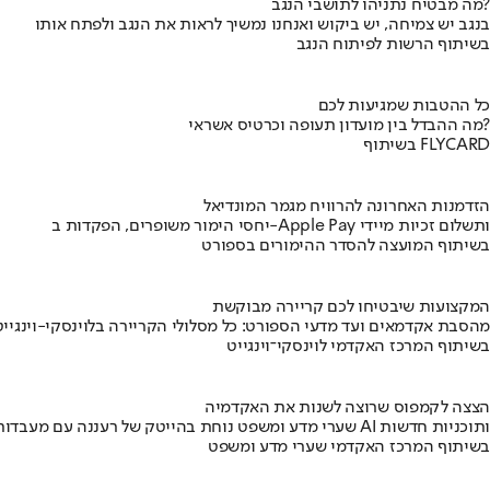
מה מבטיח נתניהו לתושבי הנגב?
בנגב יש צמיחה, יש ביקוש ואנחנו נמשיך לראות את הנגב ולפתח אותו
בשיתוף הרשות לפיתוח הנגב
כל ההטבות שמגיעות לכם
מה ההבדל בין מועדון תעופה וכרטיס אשראי?
בשיתוף FLYCARD
הזדמנות האחרונה להרוויח מגמר המונדיאל
יחסי הימור משופרים, הפקדות ב-Apple Pay ותשלום זכיות מיידי
בשיתוף המועצה להסדר ההימורים בספורט
המקצועות שיבטיחו לכם קריירה מבוקשת
מהסבת אקדמאים ועד מדעי הספורט: כל מסלולי הקריירה בלוינסקי-וינגייט
בשיתוף המרכז האקדמי לוינסקי־וינגייט
הצצה לקמפוס שרוצה לשנות את האקדמיה
שערי מדע ומשפט נוחת בהייטק של רעננה עם מעבדות AI ותוכניות חדשות
בשיתוף המרכז האקדמי שערי מדע ומשפט