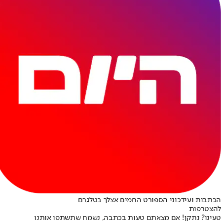
הכתבות ועידכוני הספורט החמים אצלך בטלגרם
להצטרפות
טעינו? נתקן! אם מצאתם טעות בכתבה, נשמח שתשתפו אותנו