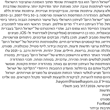
"ישראל היום" הוא גוף תקשורת שנוסד מתוך האמונה שהציבור הישראלי
ראוי לעיתונות טובה יותר, מאוזנת יותר ומדויקת יותר. עיתונות שמדברת
ולא צועקת. עיתונות אמינה, אובייקטיבית ועניינית. עיתונות אחרת וללא
תשלום. המהדורה המודפסת הראשונה פורסמה ב-30 ביולי 2007, וב-2010
הפך "ישראל היום" לעיתון הישראלי בעל שיעור החשיפה הגבוה ביותר בימי
חול. מו"ל העיתון היא ד"ר מרים אדלסון. העורך הראשי הוא עמר לחמנוביץ,
והעורך המייסד הוא עמוס רגב. אתרי האינטרנט של "ישראל היום" בעברית
ובאנגלית, כמו כן היישומונים (אפליקציות) לאנדרואיד ול-iOS, מציגים
חדשות מסביב לשעון, תוכן בלעדי, מבזקים ועדכונים, ניתוחים ופרשנויות,
וידיאו, פודקאסטים ושידורים חיים. פלטפורמות הדיגיטל של "ישראל היום"
כוללות ערוצי חדשות ודעות, תרבות ובידור, לייף סטייל, טכנולוגיה, ספורט,
כלכלה וצרכנות, בריאות, חיילים, אוכל, יהדות, תיירות ורכב. ב-2021 עלו
לאוויר האתר החדש והיישומון החדש של "ישראל היום" בעברית, במטרה
לספק לגולשים חוויה מהירה, עדכנית, בטוחה ונוחה. תכני המהדורה
המודפסת של העיתון זמינים גם באתר, במהדורה יומית מקוונת, ואפשר
לקבל אותם גם בניוזלטר. מועדון ההטבות הייחודי "הקליקה של ישראל
היום" מציע לגולשי האתר הנחות ומבצעים על מוצרים ושירותים. ישראל
היום פתוח להערות, לביקורת ולהצעות לשיפור מקהל הקוראים. פנו אלינו
במייל hayom@israelhayom.co.il.
יום שישי, 17.7.2026
ג' באב תשפ"ו
חדשות
דעות
ספורט
ForReal
תרבות ובידור