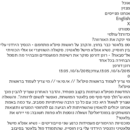
אוכל
מגזין
אנחנו מגייסים
English
X
ספורט
כדורגל עולמי
מי ינקה את האורווה?
ספ בלאטר כבר בחוץ, והקרב על ראשות פיפ"א מתחמם • הנסיך הירדני עלי
בין חוסיין, נשיא אופ"א מישל פלאטיני, סקאלה השוויצרי או אולי הכוויתי
אל־סבאח? • רונן דורפן סוקר את רשימת המועמדים ומבהיר מה תסמל
הבחירה בכל אחד
רונן דורפן
10/6/2015, 13:05
,עודכן
10/6/2015, 13:05
0
מי צריך לעמוד בראשות פיפ"א? // אי.פי.אי // מי צריך לעמוד בראשות
פיפ"א?
החדשות מפיפ"א נערמות בקצב מפחיד, והדבר האחרון שצריך להבין מכך
הוא ש"הלך סוף סוף ספ בלאטר המושחת, ואפשר לנשום לרווחה". והשאלה
שצריך לשאול היא כזו: עם כל כך הרבה שחיתויות מסביב, עד כמה באמת
אנחנו יכולים להאמין שהשחיתות לא הגיעה גם לתחומי המגרש ותוצאות
המשחקים במונדיאלים? ושאלה נוספת ולא פחות חשובה: מי יירש את
בלאטר?
סוכנויות ההימורים מעמידות כרגע שני פייבוריטים - נשיא אופ"א מישל
פלאטיני והנסיך הירדני עלי בין חוסיין, שהתמודד מול בלאטר בסיבוב