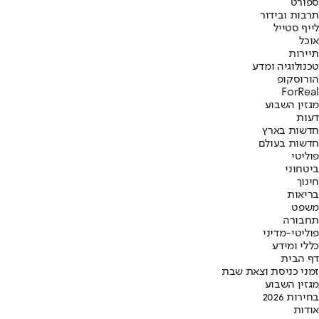
ספורט
תרבות ובידור
לייף סטייל
אוכל
תיירות
טכנולוגיה ומדע
הורוסקופ
ForReal
מגזין השבוע
דעות
חדשות בארץ
חדשות בעולם
פוליטי
ביטחוני
חינוך
בריאות
משפט
תחבורה
פוליטי-מדיני
כללי ומידע
דף הבית
זמני כניסת וצאת שבת
מגזין השבוע
בחירות 2026
אודות