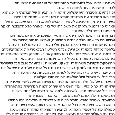
האחרון ונוצח. אבל לסוכנויות ההימורים של יוני יש מעט משמעות
לבחירות שיהיו בעוד לפחות חצי שנה.
נכון להיום, הסברה היא שפלאטיני לא ירוץ. הבעיה של הצרפתי היא שהוא
אירופאי ממדינה עם עיתונות חופשית ולא ירצה שעיתונאים יחפרו
בשחיתות עתידית סביבו. לא שצריך ממש לחפש, הרי ידוע שהבעלים של
פאריס סן ז'רמן משלמים את משכורתו של בנו, ובאורח פלא הקבוצה חמקה
מבעיות הפייר פליי הפיננסי.
דבר אחד צריך לומר לזכות עלי בין חוסיין. מועמדים אחרים שמגיחים
עכשיו הם מי שהיו חלק או ידעו מהשיטה, ועכשיו מנסים לרשת את
המנהיג שהודח בבושת פנים. הנסיך עלי העמיד את עצמו לבחירה מול
בלאטר למרות נקמנות אכזרית שנקט השלטון הבלאטרי מול אופוזיציונרים
קודמים. הבעיה העיקרית שלו היא שספק אם יש מספיק ראשי התאחדויות
בעולם שבאמת מעוניינים בסילוק השחיתות. רובם רוצים בלא יותר
מהפסקת חקירות השחיתות ובשקט תעשייתי. ובהערת אגב: חבל שישראל
פיספסה הזדמנות לתמוך בשכן שאביו חתם על הסכם שלום עם ישראל. אם
הוא ייבחר, יש סיכוי גבוה שיוכל לפתור את הבעיות בין התאחדויות
הכדורגל של ישראל ושל הפלשתינים מאחורי הקלעים.
הסיכויים של עלי תלויים בשני גורמים: הראשון הוא שככל שייחשפו יותר
שחיתויות, כך סיכוייו יעלו. השני הוא שהרפורמות הנדרשות בהתאחדות
הכדורגל העולמית יובאו להצבעה גלויה. אז, הבושה של כמה עשרות
מצביעים תיאלץ אותם להצביע עבור המועמד ההגון יותר.
המועמד שצמרת פיפ"א היתה רוצה הוא דומניקינו סקאלה. כמו הנשיא
היוצא הוא שוויצרי, אבל ככל הנראה אינו נגוע באופן אישי בשחיתות.
סקאלה מונה לתפקיד האחראי לביצוע הרפורמות מתוך תקווה שכמו
בתנועה האולימפית לפני כעשור וחצי, הארגון יבצע רפורמה פנימית בלי