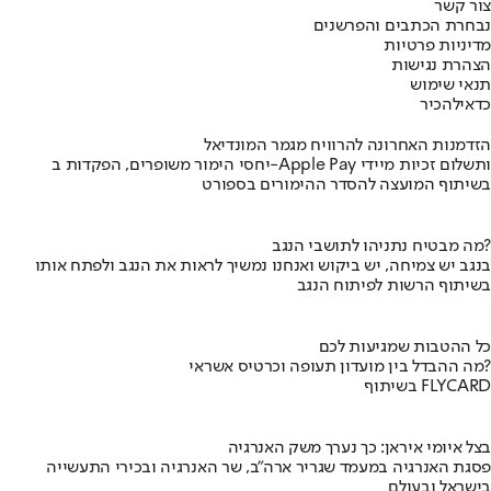
צור קשר
נבחרת הכתבים והפרשנים
מדיניות פרטיות
הצהרת נגישות
תנאי שימוש
כדאי
להכיר
הזדמנות האחרונה להרוויח מגמר המונדיאל
יחסי הימור משופרים, הפקדות ב-Apple Pay ותשלום זכיות מיידי
בשיתוף המועצה להסדר ההימורים בספורט
מה מבטיח נתניהו לתושבי הנגב?
בנגב יש צמיחה, יש ביקוש ואנחנו נמשיך לראות את הנגב ולפתח אותו
בשיתוף הרשות לפיתוח הנגב
כל ההטבות שמגיעות לכם
מה ההבדל בין מועדון תעופה וכרטיס אשראי?
בשיתוף FLYCARD
בצל איומי איראן: כך נערך משק האנרגיה
פסגת האנרגיה במעמד שגריר ארה"ב, שר האנרגיה ובכירי התעשייה
בישראל ובעולם