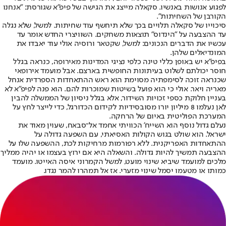
לפגוע אנושות באנשיו. סקאלה מייצג את הגישה של פיפ"א שגורסת: "אנחנו
הקורבן של השחיתות".
סיכוייו של סקאלה תלויים בכך שלא תיחשף עוד שחיתות. למשל, שלא נגלה
עד ההצבעה על "הינדוס" תוצאות משחקים. השוויצרי החדש אומר עד
עכשיו את הדברים הנכונים: למשל, שקטאר ורוסיה אולי עוד יאבדו את
המונדיאלים שלהן.
בפיפ"א יש באופן כללי טינה כלפי נציגי המדינות מאירופה, כנראה בגלל
חוסר יכולתם לשלוט בעיתונות החופשית בארצם. אבל מועמד אירופאי
שכנראה זוכה לסימפתיה מסוימת הוא ראש ההתאחדות הספרדית אנחל
מאריה ויאר. אולי כי הוא פועל בשיטות שמוכרות להם. הוא פנה לפיפ"א לא
בעניין חלוקת כספי זכויות השידור, אלא בגלל ניסיון של הממשלה להבין
לאן נעלמו 8 מיליון יורו מסובסידיות לקידום הכדורגל, כדי לייצר לחץ על
המערכת הפוליטית באיום של הרחקה.
נעלם גדול נוסף הוא השייח' הכוויתי אחמד אל־סבאח, שעוין מאוד את
ישראל. הוא שולט בגוש הקולות האסיאתי, עם השפעה גדולה על
ההתאחדות האפריקנית. ללא רפורמות מרחיקות לכת, ההשפעה שלו על
ההצבעה תמשיך להיות גדולה. והשאלה היא אם ירוץ בעצמו או יהיה ממליך
מלכים למועמד שיביא שינוי מועט, למשל הקמרוני איסה האייטו. מועמד
כמותו או מטעמו יסמל שינוי מזערי. אז אל תמהרו להמר נגדו.