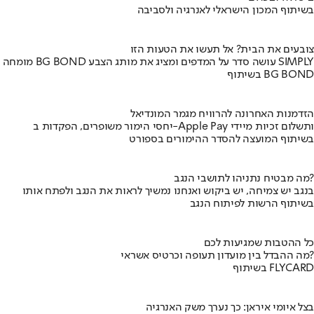
בשיתוף המכון הישראלי לאנרגיה ולסביבה
צובעים את הבית? אל תעשו את הטעות הזו
מומחה BG BOND עושה סדר על המדפים ומציג את מותג הצבע SIMPLY
בשיתוף BG BOND
הזדמנות האחרונה להרוויח מגמר המונדיאל
יחסי הימור משופרים, הפקדות ב-Apple Pay ותשלום זכיות מיידי
בשיתוף המועצה להסדר ההימורים בספורט
מה מבטיח נתניהו לתושבי הנגב?
בנגב יש צמיחה, יש ביקוש ואנחנו נמשיך לראות את הנגב ולפתח אותו
בשיתוף הרשות לפיתוח הנגב
כל ההטבות שמגיעות לכם
מה ההבדל בין מועדון תעופה וכרטיס אשראי?
בשיתוף FLYCARD
בצל איומי איראן: כך נערך משק האנרגיה