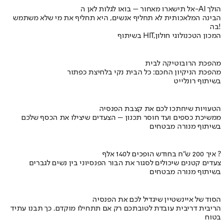
אל תישארו מאחור – בואו לגלות לאן ה-AI הולך
הבינה המלאכותית לא תחליף אנשים, היא תחליף את מי שלא משתמש
בה!
בשיתוף HIT,המכון הטכנולוגי חולון
מהפכת הרובוטיקה לבית
מהפכת הניקיון החכם: כל הבית נקי בלחיצת כפתור
בשיתוף רונלייט
הטעויות שיחתכו לכם את קצבת הפנסיה
ממשיכת כספים ועד חוסר תכנון – הצעדים שיצילו את הכסף שלכם
בשיתוף מנורה מבטחים
איך 200 ש"ח בחודש הופכים ל140 אלף ?
צעדים קטנים שיכולים לסגור את הבור הפנסיוני בין נשים לגברים
בשיתוף מנורה מבטחים
הסוד של איינשטיין שיגדיל לכם את הפנסיה
הריבית דריבית עובדת לטובתכם רק אם תתחילו מוקדם. כך תבנו עתיד
בטוח