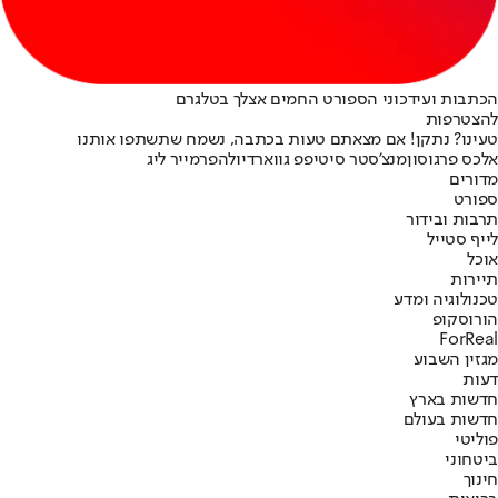
הכתבות ועידכוני הספורט החמים אצלך בטלגרם
להצטרפות
טעינו? נתקן! אם מצאתם טעות בכתבה, נשמח שתשתפו אותנו
אלכס פרגוסון
מנצ'סטר סיטי
פפ גווארדיולה
פרמייר ליג
מדורים
ספורט
תרבות ובידור
לייף סטייל
אוכל
תיירות
טכנולוגיה ומדע
הורוסקופ
ForReal
מגזין השבוע
דעות
חדשות בארץ
חדשות בעולם
פוליטי
ביטחוני
חינוך