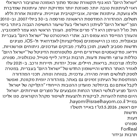
"ישראל היום" הוא גוף תקשורת שנוסד מתוך האמונה שהציבור הישראלי
ראוי לעיתונות טובה יותר, מאוזנת יותר ומדויקת יותר. עיתונות שמדברת
ולא צועקת. עיתונות אמינה, אובייקטיבית ועניינית. עיתונות אחרת וללא
תשלום. המהדורה המודפסת הראשונה פורסמה ב-30 ביולי 2007, וב-2010
הפך "ישראל היום" לעיתון הישראלי בעל שיעור החשיפה הגבוה ביותר בימי
חול. מו"ל העיתון היא ד"ר מרים אדלסון. העורך הראשי הוא עמר לחמנוביץ,
והעורך המייסד הוא עמוס רגב. אתרי האינטרנט של "ישראל היום" בעברית
ובאנגלית, כמו כן היישומונים (אפליקציות) לאנדרואיד ול-iOS, מציגים
חדשות מסביב לשעון, תוכן בלעדי, מבזקים ועדכונים, ניתוחים ופרשנויות,
וידיאו, פודקאסטים ושידורים חיים. פלטפורמות הדיגיטל של "ישראל היום"
כוללות ערוצי חדשות ודעות, תרבות ובידור, לייף סטייל, טכנולוגיה, ספורט,
כלכלה וצרכנות, בריאות, חיילים, אוכל, יהדות, תיירות ורכב. ב-2021 עלו
לאוויר האתר החדש והיישומון החדש של "ישראל היום" בעברית, במטרה
לספק לגולשים חוויה מהירה, עדכנית, בטוחה ונוחה. תכני המהדורה
המודפסת של העיתון זמינים גם באתר, במהדורה יומית מקוונת, ואפשר
לקבל אותם גם בניוזלטר. מועדון ההטבות הייחודי "הקליקה של ישראל
היום" מציע לגולשי האתר הנחות ומבצעים על מוצרים ושירותים. ישראל
היום פתוח להערות, לביקורת ולהצעות לשיפור מקהל הקוראים. פנו אלינו
במייל hayom@israelhayom.co.il.
יום ראשון, 3.5.2026
ט"ז באייר תשפ"ו
חדשות
דעות
ספורט
ForReal
תרבות ובידור