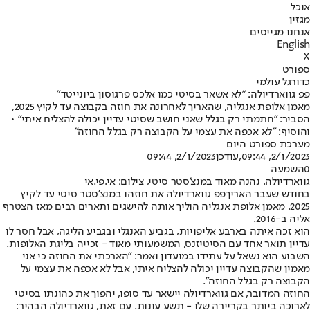
אוכל
מגזין
אנחנו מגייסים
English
X
ספורט
כדורגל עולמי
פפ גווארדיולה: "לא אשאר בסיטי כמו אלכס פרגוסון ביונייטד"
מאמן אלופת אנגליה, שהאריך לאחרונה את חוזה בקבוצה עד לקיץ 2025,
הסביר: "חתמתי רק בגלל שאני חושב שסיטי עדיין יכולה להצליח איתי" •
והוסיף: "לא אכפה את עצמי על הקבוצה רק בגלל החוזה"
מערכת ספורט היום
2/1/2023, 09:44
,עודכן
2/1/2023, 09:44
0
השמעה
גווארדיולה. נהנה מאוד במנצ'סטר סיטי, צילום: אי.פי.אי
בחודש שעבר האריך
פפ גווארדיולה את חוזהו במנצ'סטר סיטי עד לקיץ
2025. מאמן אלופת אנגליה הוליך אותה להישגים ותארים רבים מאז הצטרף
אליה ב-2016.
הוא זכה איתה בארבע אליפויות, בגביע האנגלי ובגביע הליגה, אבל חסר לו
עדיין תואר אחד עם הסיטיזנס, המשמעותי מאוד - זכייה בליגת האלופות.
השבוע הוא נשאל על עתידו במועדון ואמר: "הארכתי את החוזה כי אני
מאמין שהקבוצה עדיין יכולה להצליח איתי, אבל לא אכפה את עצמי על
הקבוצה רק בגלל החוזה".
החוזה המדובר, אם גווארדיולה יישאר עד סופו, יהפוך את כהונתו בסיטי
לארוכה ביותר בקריירה שלו - תשע עונות. עם זאת, גווארדיולה הבהיר: