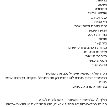
בריאות
משפט
תחבורה
פוליטי-מדיני
כללי ומידע
דף הבית
זמני כניסת וצאת שבת
מגזין השבוע
בחירות 2026
אודות
צור קשר
נבחרת הכתבים והפרשנים
מדיניות פרטיות
הצהרת נגישות
תנאי שימוש
כדאי
להכיר
הסוד של איינשטיין שיגדיל לכם את הפנסיה
הריבית דריבית עובדת לטובתכם רק אם תתחילו מוקדם. כך תבנו עתיד
בטוח
בשיתוף מנורה מבטחים
אל תישארו מאחור – בואו לגלות לאן ה-AI הולך
הבינה המלאכותית לא תחליף אנשים, היא תחליף את מי שלא משתמש