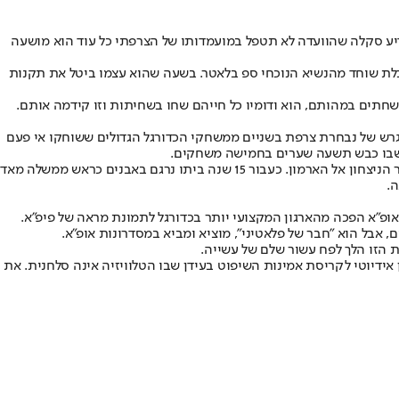
ודיע סקלה שהוועדה לא תטפל במועמדותו של הצרפתי כל עוד הוא מושעה
בלת שוחד מהנשיא הנוכחי ספ בלאטר. בשעה שהוא עצמו ביטל את תקנות
שחתים במהותם, הוא ודומיו כל חייהם שחו בשחיתות וזו קידמה אותם.
המגרש של נבחרת צרפת בשניים ממשחקי הכדורגל הגדולים ששוחקו אי פעם
אומרים שכשהדוכס מוולינגטון חזר מנצח מקרב ווטרלו, הסתערו ההמונים על מרכבתו, שיחררו את הסוסים לדרכם ומשכו בעצמם את מרכבתו של גיבור הניצחון אל הארמון. כעבור 15 שנה ביתו נרגם באבנים כראש ממשלה מאד
ה.
ופ"א הפכה מהארגון המקצועי יותר בכדורגל לתמונת מראה של פיפ"א.
 אבל הוא "חבר של פלאטיני", מוציא ומביא במסדרונות אופ"א.
ת הזו הלך לפח עשור שלם של עשייה.
 אידיוטי לקריסת אמינות השיפוט בעידן שבו הטלוויזיה אינה סלחנית. את