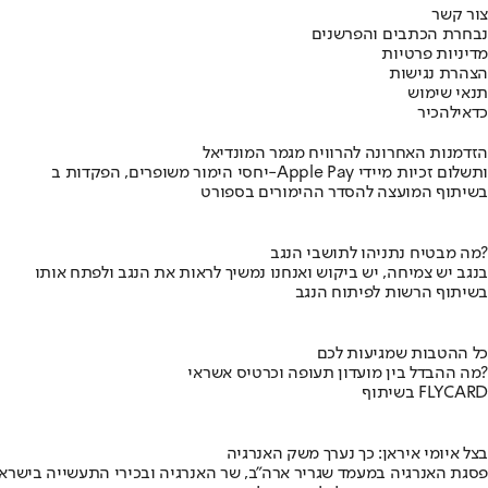
צור קשר
נבחרת הכתבים והפרשנים
מדיניות פרטיות
הצהרת נגישות
תנאי שימוש
כדאי
להכיר
הזדמנות האחרונה להרוויח מגמר המונדיאל
יחסי הימור משופרים, הפקדות ב-Apple Pay ותשלום זכיות מיידי
בשיתוף המועצה להסדר ההימורים בספורט
מה מבטיח נתניהו לתושבי הנגב?
בנגב יש צמיחה, יש ביקוש ואנחנו נמשיך לראות את הנגב ולפתח אותו
בשיתוף הרשות לפיתוח הנגב
כל ההטבות שמגיעות לכם
מה ההבדל בין מועדון תעופה וכרטיס אשראי?
בשיתוף FLYCARD
בצל איומי איראן: כך נערך משק האנרגיה
פסגת האנרגיה במעמד שגריר ארה"ב, שר האנרגיה ובכירי התעשייה בישראל