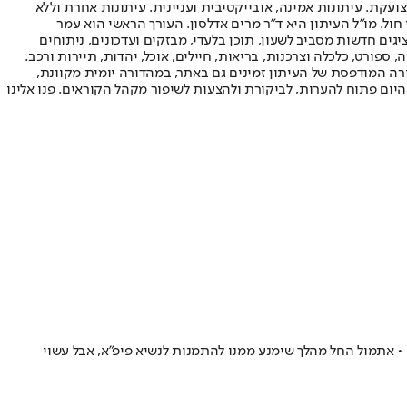
ועקת. עיתונות אמינה, אובייקטיבית ועניינית. עיתונות אחרת וללא
עור החשיפה הגבוה ביותר בימי חול. מו"ל העיתון היא ד"ר מרים אדלסון. העורך הראשי הוא עמר
 והעורך המייסד הוא עמוס רגב. אתרי האינטרנט של "ישראל היום" בעברית ובאנגלית, כמו כן היישומונים (אפליקציות) לאנדרואיד ול-iOS, מציגים חדשות מסביב לשעון, תוכן בלעדי, מבזקים ועדכונים, ניתוחים
, ספורט, כלכלה וצרכנות, בריאות, חיילים, אוכל, יהדות, תיירות ורכב.
דורה המודפסת של העיתון זמינים גם באתר, במהדורה יומית מקוונת,
היום פתוח להערות, לביקורת ולהצעות לשיפור מקהל הקוראים. פנו אלינו
• אתמול החל מהלך שימנע ממנו להתמנות לנשיא פיפ"א, אבל עשוי