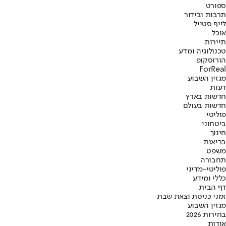
ספורט
תרבות ובידור
לייף סטייל
אוכל
תיירות
טכנולוגיה ומדע
הורוסקופ
ForReal
מגזין השבוע
דעות
חדשות בארץ
חדשות בעולם
פוליטי
ביטחוני
חינוך
בריאות
משפט
תחבורה
פוליטי-מדיני
כללי ומידע
דף הבית
זמני כניסת וצאת שבת
מגזין השבוע
בחירות 2026
אודות