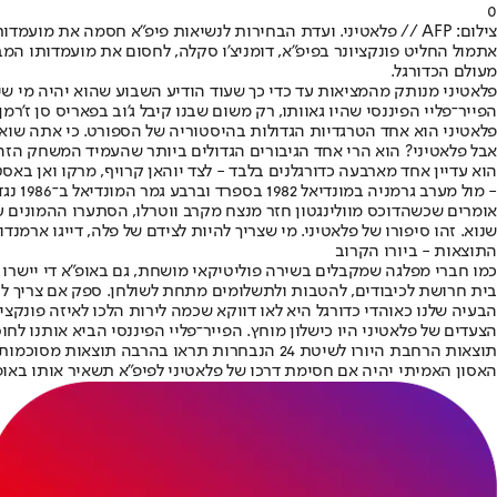
0
צילום: AFP // פלאטיני. ועדת הבחירות לנשיאות פיפ"א חסמה את מועמדותו
אתמול החליט פונקציונר בפיפ"א, דומניצ'ו סקלה, לחסום את מועמדותו המ
מעולם הכדורגל.
פלאטיני מנותק מהמציאות עד כדי כך שעוד הודיע השבוע שהוא יהיה מי 
הפייר־פליי הפיננסי שהיו גאוותו, רק משום שבנו קיבל ג'וב בפאריס סן ז'ר
פלאטיני הוא אחד הטרגדיות הגדולות בהיסטוריה של הספורט. כי אתה שוא
אבל פלאטיני? הוא הרי אחד הגיבורים הגדולים ביותר שהעמיד המשחק הזה
הוא עדיין אחד מארבעה כדורגלנים בלבד - לצד יוהאן קרויף, מרקו ואן בא
- מול מערב גרמניה במונדיאל 1982 בספרד וברבע גמר המונדיאל ב־1986 נגד ברזיל. הוא כבש פעמיים ברציפות שלושער בדרך לזכייה ביורו 84, טורניר שבו כבש תשעה שערים בחמישה משחקים.
שנוא. זהו סיפורו של פלאטיני. מי שצריך להיות לצידם של פלה, דייגו אר
התוצאות - ביורו הקרוב
כמו חברי מפלגה שמקבלים בשירה פוליטיקאי מושחת, גם באופ"א די יישרו
בית חרושת לכיבודים, להטבות ולתשלומים מתחת לשולחן. ספק אם צריך להסב
הבעיה שלנו כאוהדי כדורגל היא לאו דווקא שכמה לירות הלכו לאיזה פונקצ
הצעדים של פלאטיני היו כישלון מוחץ. הפייר־פליי הפיננסי הביא אותנו לח
תוצאות הרחבת היורו לשיטת 24 הנבחרות תראו בהרבה תוצאות מסוכמות מראש ביורו הקרוב.
האסון האמיתי יהיה אם חסימת דרכו של פלאטיני לפיפ"א תשאיר אותו באופ