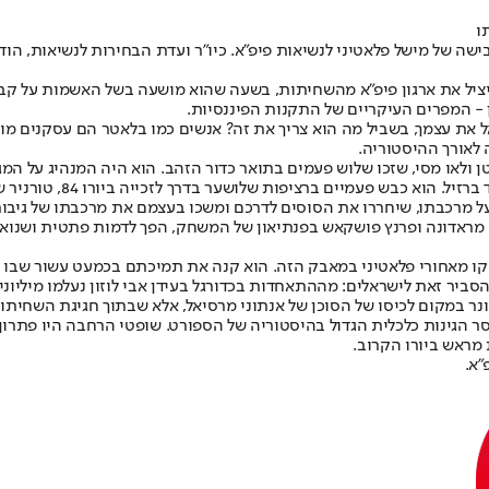
בישה של מישל פלאטיני לנשיאות פיפ"א. כיו"ר ועדת הבחירות לנשיאות, ה
שיציל את ארגון פיפ"א מהשחיתות, בשעה שהוא מושעה בשל האשמות על ק
מן - המפרים העיקריים של התקנות הפיננסיות.
ל את עצמך, בשביל מה הוא צריך את זה? אנשים כמו בלאטר הם עסקנים מו
 לאורך ההיסטוריה.
סטן ולאו מסי, שזכו שלוש פעמים בתואר כדור הזהב. הוא היה המנהיג על 
מנדו מראדונה ופרנץ פושקאש בפנתיאון של המשחק, הפך לדמות פתטית ושנוא
 קו מאחורי פלאטיני במאבק הזה. הוא קנה את תמיכתם בכמעט עשור שבו א
יר זאת לישראלים: מההתאחדות בכדורגל בעידן אבי לוזון נעלמו מיליונים,
יונר במקום לכיסו של הסוכן של אנתוני מרסיאל, אלא שבתוך חגיגת השחיתו
וסר הגינות כלכלית הגדול בהיסטוריה של הספורט. שופטי הרחבה היו פתרון
"א.