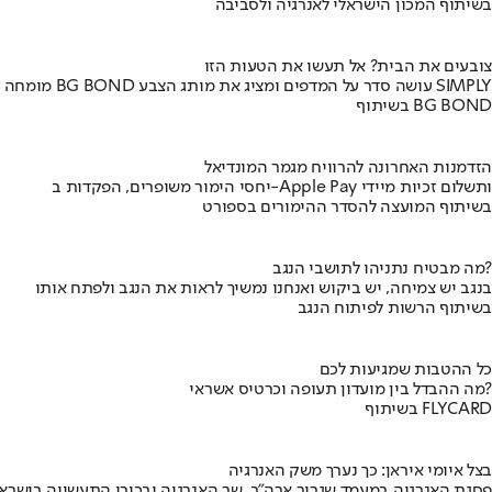
בשיתוף המכון הישראלי לאנרגיה ולסביבה
צובעים את הבית? אל תעשו את הטעות הזו
מומחה BG BOND עושה סדר על המדפים ומציג את מותג הצבע SIMPLY
בשיתוף BG BOND
הזדמנות האחרונה להרוויח מגמר המונדיאל
יחסי הימור משופרים, הפקדות ב-Apple Pay ותשלום זכיות מיידי
בשיתוף המועצה להסדר ההימורים בספורט
מה מבטיח נתניהו לתושבי הנגב?
בנגב יש צמיחה, יש ביקוש ואנחנו נמשיך לראות את הנגב ולפתח אותו
בשיתוף הרשות לפיתוח הנגב
כל ההטבות שמגיעות לכם
מה ההבדל בין מועדון תעופה וכרטיס אשראי?
בשיתוף FLYCARD
בצל איומי איראן: כך נערך משק האנרגיה
פסגת האנרגיה במעמד שגריר ארה"ב, שר האנרגיה ובכירי התעשייה בישראל