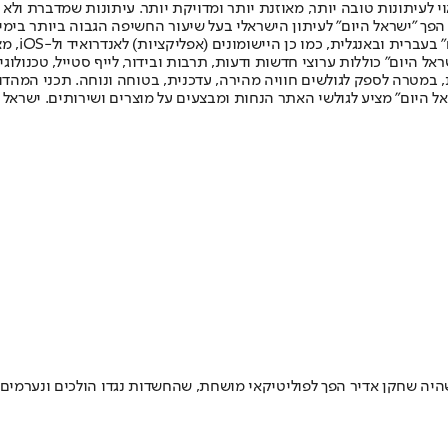
לעיתונות טובה יותר, מאוזנת יותר ומדויקת יותר. עיתונות שמדברת ולא צ
שלום. המהדורה המודפסת הראשונה פורסמה ב-30 ביולי 2007, וב-2010 הפך "ישראל היום" לעיתון הישראלי בעל שי
לחמנוביץ,
ל היום" כוללות ערוצי חדשות ודעות, תרבות ובידור, לייף סטייל, טכנולוגיה
ברית, במטרה לספק לגולשים חוויה מהירה, עדכנית, בטוחה ונוחה. תכני המה
ל היום" מציע לגולשי האתר הנחות ומבצעים על מוצרים ושירותים. ישראל 
היה שחקן אדיר הפך לפוליטיקאי מושחת, שהחשדות נגדו הולכים ונערמים 