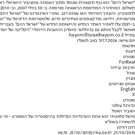
"ישראל היום" הוא גוף תקשורת שנוסד מתוך האמונה שהציבור הישראלי ראוי 
ת
ופרשנויות, וידיאו, פודקאסטים ושידורים חיים. פלטפורמות הדיגיטל של "ישרא
ב-2021 עלו לאוויר האתר החדש והיישומון החדש של "ישראל היום" בע
ואפשר לקבל אותם גם בניוזלטר. מועדון ההטבות הייחודי "הקליקה של ישרא
במייל hayom@israelhayom.co.il.
יום שישי, 17.7.2026
ג' באב תשפ"ו
חדשות
דעות
ספורט
ForReal
תרבות ובידור
אוכל
מגזין
אנחנו מגייסים
English
X
ספורט
כדורגל עולמי
האביר האפל
מישל פלאטיני הוא אחת הטרגדיות הגדולות בהיסטוריה של הספורט • מי ש
להשאירו באופ"א
רונן דורפן
21/10/2015, 06:51
,עודכן
21/10/2015, 06:51