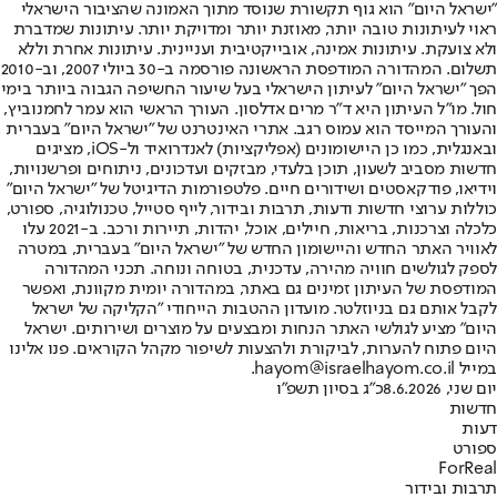
"ישראל היום" הוא גוף תקשורת שנוסד מתוך האמונה שהציבור הישראלי
ראוי לעיתונות טובה יותר, מאוזנת יותר ומדויקת יותר. עיתונות שמדברת
ולא צועקת. עיתונות אמינה, אובייקטיבית ועניינית. עיתונות אחרת וללא
תשלום. המהדורה המודפסת הראשונה פורסמה ב-30 ביולי 2007, וב-2010
הפך "ישראל היום" לעיתון הישראלי בעל שיעור החשיפה הגבוה ביותר בימי
חול. מו"ל העיתון היא ד"ר מרים אדלסון. העורך הראשי הוא עמר לחמנוביץ,
והעורך המייסד הוא עמוס רגב. אתרי האינטרנט של "ישראל היום" בעברית
ובאנגלית, כמו כן היישומונים (אפליקציות) לאנדרואיד ול-iOS, מציגים
חדשות מסביב לשעון, תוכן בלעדי, מבזקים ועדכונים, ניתוחים ופרשנויות,
וידיאו, פודקאסטים ושידורים חיים. פלטפורמות הדיגיטל של "ישראל היום"
כוללות ערוצי חדשות ודעות, תרבות ובידור, לייף סטייל, טכנולוגיה, ספורט,
כלכלה וצרכנות, בריאות, חיילים, אוכל, יהדות, תיירות ורכב. ב-2021 עלו
לאוויר האתר החדש והיישומון החדש של "ישראל היום" בעברית, במטרה
לספק לגולשים חוויה מהירה, עדכנית, בטוחה ונוחה. תכני המהדורה
המודפסת של העיתון זמינים גם באתר, במהדורה יומית מקוונת, ואפשר
לקבל אותם גם בניוזלטר. מועדון ההטבות הייחודי "הקליקה של ישראל
היום" מציע לגולשי האתר הנחות ומבצעים על מוצרים ושירותים. ישראל
היום פתוח להערות, לביקורת ולהצעות לשיפור מקהל הקוראים. פנו אלינו
במייל hayom@israelhayom.co.il.
יום שני, 8.6.2026
כ"ג בסיון תשפ"ו
חדשות
דעות
ספורט
ForReal
תרבות ובידור