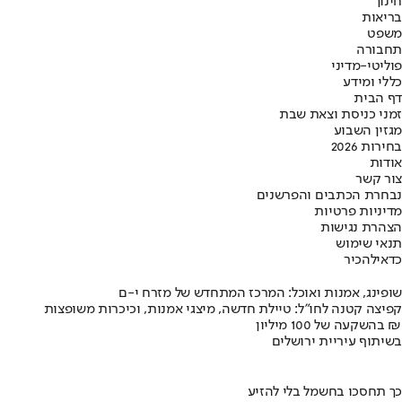
חינוך
בריאות
משפט
תחבורה
פוליטי-מדיני
כללי ומידע
דף הבית
זמני כניסת וצאת שבת
מגזין השבוע
בחירות 2026
אודות
צור קשר
נבחרת הכתבים והפרשנים
מדיניות פרטיות
הצהרת נגישות
תנאי שימוש
כדאי
להכיר
שופינג, אמנות ואוכל: המרכז המתחדש של מזרח י-ם
קפיצה קטנה לחו"ל: טיילת חדשה, מיצגי אמנות, וכיכרות משופצות
בהשקעה של 100 מיליון ₪
בשיתוף עיריית ירושלים
כך תחסכו בחשמל בלי להזיע