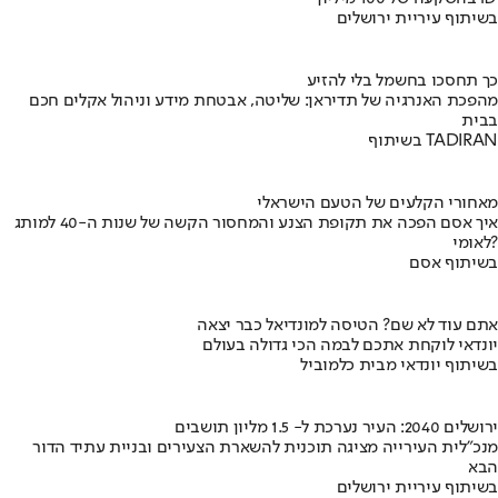
בשיתוף עיריית ירושלים
כך תחסכו בחשמל בלי להזיע
מהפכת האנרגיה של תדיראן: שליטה, אבטחת מידע וניהול אקלים חכם
בבית
בשיתוף TADIRAN
מאחורי הקלעים של הטעם הישראלי
איך אסם הפכה את תקופת הצנע והמחסור הקשה של שנות ה-40 למותג
לאומי?
בשיתוף אסם
אתם עוד לא שם? הטיסה למונדיאל כבר יצאה
יונדאי לוקחת אתכם לבמה הכי גדולה בעולם
בשיתוף יונדאי מבית כלמוביל
ירושלים 2040: העיר נערכת ל- 1.5 מליון תושבים
מנכ"לית העירייה מציגה תוכנית להשארת הצעירים ובניית עתיד הדור
הבא
בשיתוף עיריית ירושלים