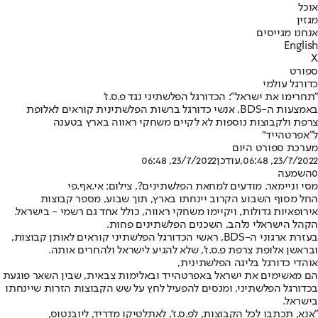
אוכל
מגזין
אנחנו מגייסים
English
X
ספורט
כדורגל עולמי
"תחרימו את ישראל": הכדורגל הפלשתיני נגד פ.ס.ז'
באמצעות ה-BDS, אנשי כדורגל ברשות הפלשתינית קוראים לאלופת
צרפת ולקבוצות נוספות לא לקיים משחקי ראווה בארץ בטענה
ל"אפרטהייד"
מערכת ספורט היום
23/7/2022, 06:48
,עודכן
23/7/2022, 06:48
0
השמעה
מסי וניימאר. מודעים למחאת הפלשתינים?, צילום: אי.אף.פי
החל מסוף השבוע הקרוב יינחתו בארץ, תוך שבוע, מספר קבוצות
אירופאיות גדולות, ויקיימו משחקי ראווה, כולל אחד גם רשמי - בישראל.
הקהל הישראלי נלהב, השכנים הפלשתינים פחות.
בעזרת ארגוני ה-BDS, ראשי הכדורגל הפלשתיני קוראים לאותן קבוצות,
ובראשן אלופת צרפת פ.ס.ז', שלא להגיע לישראל ולהחרים אותה.
אוהדי כדורגל בליגה הפלשתינית,
הם מאשימים את ישראל באפרטהייד ובאלימות צבאית, שבין השאר פוגעת
בכדורגל הפלשתיני, ומנסים להפעיל לחץ על שש הקבוצות הזרות שיינחתו
בישראל.
"אנא, תכתבו לכל הקבוצות, לפ.ס.ז', לאתלטיקו מדריד, ליובנטוס,