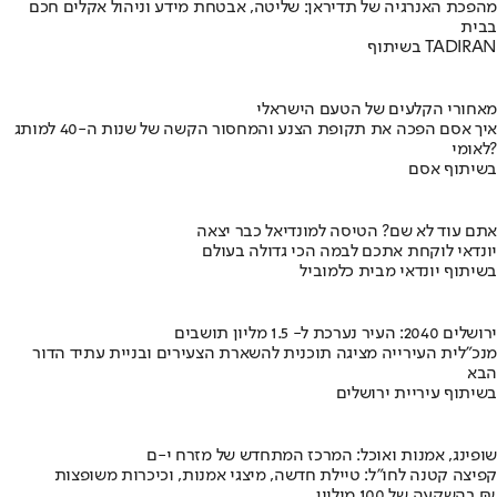
מהפכת האנרגיה של תדיראן: שליטה, אבטחת מידע וניהול אקלים חכם
בבית
בשיתוף TADIRAN
מאחורי הקלעים של הטעם הישראלי
איך אסם הפכה את תקופת הצנע והמחסור הקשה של שנות ה-40 למותג
לאומי?
בשיתוף אסם
אתם עוד לא שם? הטיסה למונדיאל כבר יצאה
יונדאי לוקחת אתכם לבמה הכי גדולה בעולם
בשיתוף יונדאי מבית כלמוביל
ירושלים 2040: העיר נערכת ל- 1.5 מליון תושבים
מנכ"לית העירייה מציגה תוכנית להשארת הצעירים ובניית עתיד הדור
הבא
בשיתוף עיריית ירושלים
שופינג, אמנות ואוכל: המרכז המתחדש של מזרח י-ם
קפיצה קטנה לחו"ל: טיילת חדשה, מיצגי אמנות, וכיכרות משופצות
בהשקעה של 100 מיליון ₪