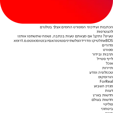
הכתבות ועידכוני הספורט החמים אצלך בטלגרם
להצטרפות
טעינו? נתקן! אם מצאתם טעות בכתבה, נשמח שתשתפו אותנו
BDS
אתלטיקו מדריד
הפלשתינים
טוטנהאם
יובנטוס
נאנט
פ.ס.ז'
רומא
מדורים
ספורט
תרבות ובידור
לייף סטייל
אוכל
תיירות
טכנולוגיה ומדע
הורוסקופ
ForReal
מגזין השבוע
דעות
חדשות בארץ
חדשות בעולם
פוליטי
ביטחוני