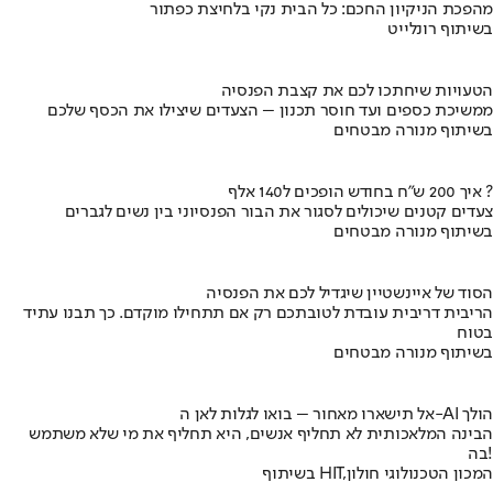
מהפכת הניקיון החכם: כל הבית נקי בלחיצת כפתור
בשיתוף רונלייט
הטעויות שיחתכו לכם את קצבת הפנסיה
ממשיכת כספים ועד חוסר תכנון – הצעדים שיצילו את הכסף שלכם
בשיתוף מנורה מבטחים
איך 200 ש"ח בחודש הופכים ל140 אלף ?
צעדים קטנים שיכולים לסגור את הבור הפנסיוני בין נשים לגברים
בשיתוף מנורה מבטחים
הסוד של איינשטיין שיגדיל לכם את הפנסיה
הריבית דריבית עובדת לטובתכם רק אם תתחילו מוקדם. כך תבנו עתיד
בטוח
בשיתוף מנורה מבטחים
אל תישארו מאחור – בואו לגלות לאן ה-AI הולך
הבינה המלאכותית לא תחליף אנשים, היא תחליף את מי שלא משתמש
בה!
בשיתוף HIT,המכון הטכנולוגי חולון