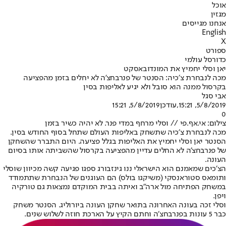
אוכל
מגזין
אנחנו מגייסים
English
X
ספורט
כדורסל עולמי
יאן וסלי יחמיץ את המונדובאסקט
מכה לנבחרת צ׳כיה: הסנטר של פנרבחצ'ה לא יחלים בזמן מהפציעה
בקרסול ממנה הוא סובל ולא יגיע לאליפות בסין
אבי סגל
5/8/2019, 15:21
,עודכן
5/8/2019, 15:21
0
צילום: אי.אף.פי // וסלי מרחף במדי פנר. לא יהיה כשיר בזמן
מכה לנבחרת צ׳כיה שתשחק באליפות העולם שתחל בסוף החודש בסין.
הסנטר יאן וסלי יחמיץ את האליפות בגלל פציעה. היום התברר שהשחקן
של פנרבחצ'ה לא החלים עדיין מהפציעה בקרסול שהשביתה אותו בסיום
העונה.
הצ׳כים שמאמנם הוא הישראלי ננו גינזבורג ספגו פגיעה קשה מכיוון שוסלי
ותומאס סטוראנסקי (משיקגו בולס) הם העוגנים של הנבחרת שתתמודד
במשחק הפתיחה מול ארה"ב ואיתה בבית המוקדם נמצאות גם טורקיה
ויפן.
וסלי זכה בעונה האחרונה בתואר שחקן העונה ביורוליג. הסנטר משחק
כבר 5 עונות בפנרבחצ׳ה וחתם הקיץ על הארכת חוזה לשלוש שנים.