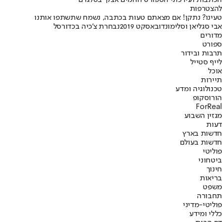
הכתבות ועידכוני הספורט החמים אצלך בטלגרם
להצטרפות
טעינו? נתקן! אם מצאתם טעות בכתבה, נשמח שתשתפו אותנו
אבי סגל
יאן וסלי
מונדובאסקט 2019
נבחרת צ'כיה בכדורסל
מדורים
ספורט
תרבות ובידור
לייף סטייל
אוכל
תיירות
טכנולוגיה ומדע
הורוסקופ
ForReal
מגזין השבוע
דעות
חדשות בארץ
חדשות בעולם
פוליטי
ביטחוני
חינוך
בריאות
משפט
תחבורה
פוליטי-מדיני
כללי ומידע