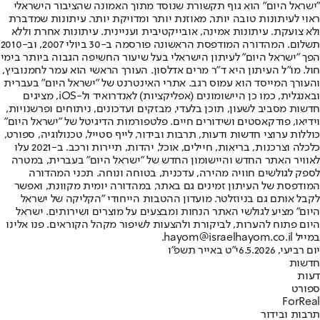
"ישראל היום" הוא גוף תקשורת שנוסד מתוך האמונה שהציבור הישראלי
ראוי לעיתונות טובה יותר, מאוזנת יותר ומדויקת יותר. עיתונות שמדברת
ולא צועקת. עיתונות אמינה, אובייקטיבית ועניינית. עיתונות אחרת וללא
תשלום. המהדורה המודפסת הראשונה פורסמה ב-30 ביולי 2007, וב-2010
הפך "ישראל היום" לעיתון הישראלי בעל שיעור החשיפה הגבוה ביותר בימי
חול. מו"ל העיתון היא ד"ר מרים אדלסון. העורך הראשי הוא עמר לחמנוביץ,
והעורך המייסד הוא עמוס רגב. אתרי האינטרנט של "ישראל היום" בעברית
ובאנגלית, כמו כן היישומונים (אפליקציות) לאנדרואיד ול-iOS, מציגים
חדשות מסביב לשעון, תוכן בלעדי, מבזקים ועדכונים, ניתוחים ופרשנויות,
וידיאו, פודקאסטים ושידורים חיים. פלטפורמות הדיגיטל של "ישראל היום"
כוללות ערוצי חדשות ודעות, תרבות ובידור, לייף סטייל, טכנולוגיה, ספורט,
כלכלה וצרכנות, בריאות, חיילים, אוכל, יהדות, תיירות ורכב. ב-2021 עלו
לאוויר האתר החדש והיישומון החדש של "ישראל היום" בעברית, במטרה
לספק לגולשים חוויה מהירה, עדכנית, בטוחה ונוחה. תכני המהדורה
המודפסת של העיתון זמינים גם באתר, במהדורה יומית מקוונת, ואפשר
לקבל אותם גם בניוזלטר. מועדון ההטבות הייחודי "הקליקה של ישראל
היום" מציע לגולשי האתר הנחות ומבצעים על מוצרים ושירותים. ישראל
היום פתוח להערות, לביקורת ולהצעות לשיפור מקהל הקוראים. פנו אלינו
במייל hayom@israelhayom.co.il.
יום רביעי, 6.5.2026
י"ט באייר תשפ"ו
חדשות
דעות
ספורט
ForReal
תרבות ובידור