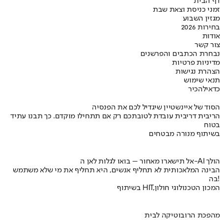
דף הבית
זמני כניסת וצאת שבת
מגזין השבוע
בחירות 2026
אודות
צור קשר
נבחרת הכתבים והפרשנים
מדיניות פרטיות
הצהרת נגישות
תנאי שימוש
כדאי
להכיר
הסוד של איינשטיין שיגדיל לכם את הפנסיה
הריבית דריבית עובדת לטובתכם רק אם תתחילו מוקדם. כך תבנו עתיד
בטוח
בשיתוף מנורה מבטחים
אל תישארו מאחור – בואו לגלות לאן ה-AI הולך
הבינה המלאכותית לא תחליף אנשים, היא תחליף את מי שלא משתמש
בה!
בשיתוף HIT,המכון הטכנולוגי חולון
מהפכת הרובוטיקה לבית