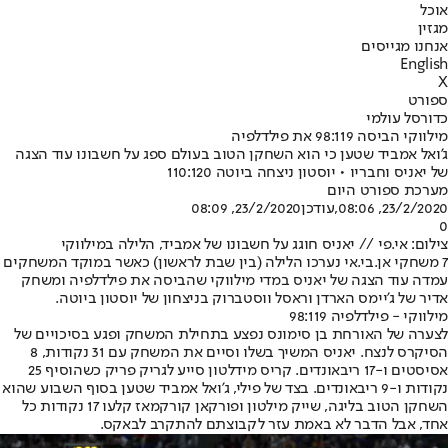
אוכל
מגזין
אנחנו מגייסים
English
X
ספורט
כדורסל עולמי
מילווקי הביסה 98:119 את פילדלפיה
ג'ואל אמביד שטען כי הוא השחקן הטוב בעולם ספג על חשבונו עוד הצגה
של יאניס וחבריו • יוסטון ניצחה ביוטה 110:120
מערכת ספורט היום
23/2/2020, 08:06
,עודכן
23/2/2020, 08:09
0
צילום: אי.פי // יאניס חוגג על חשבונו של אמביד, הלילה במילווקי
7 משחקי אן.בי.אי נערכו הלילה (בין שבת לראשון) כאשר במוקד המשחקים
עמדה עוד הצגה של יאניס במדי מילווקי שהביסה את פילדלפיה ומשחק
אדיר של ג'יימס הארדן וראסל ווסטברוק בניצחון של יוסטון ביוטה.
מילווקי - פילדלפיה 98:119
לצערה של האורחת בן סימונס נפצע בתחילת המשחק ופגע בסיכויים של
הסיקרס לנצח. יאניס המשיך בשלו וסיים את המשחק עם 31 נקודות, 8
אסיסטים ו-17 ריבאונדים. קריס מידלטון סייע לגריק פריק כשהוסיף 25
נקודות ו-9 ריבאונדים. בצד של פילי, ג'ואל אמביד שטען בסוף השבוע שהוא
השחקן הטוב בליגה, שייק מילטון ופורקאן קורקמאז קלעו 17 נקודות כל
אחד, אבל הדבר לא באמת עזר לקבוצתם להתקרב לבאקס.