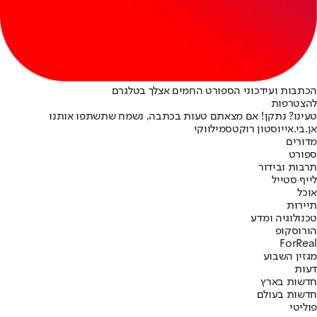
הכתבות ועידכוני הספורט החמים אצלך בטלגרם
להצטרפות
טעינו? נתקן! אם מצאתם טעות בכתבה, נשמח שתשתפו אותנו
אן.בי.אי
יוסטון רוקטס
מילווקי
מדורים
ספורט
תרבות ובידור
לייף סטייל
אוכל
תיירות
טכנולוגיה ומדע
הורוסקופ
ForReal
מגזין השבוע
דעות
חדשות בארץ
חדשות בעולם
פוליטי