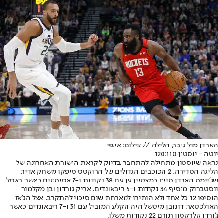
הארדן מול גובר, הלילה // צילום: אי.פי
יוטה - יוסטון 120:110
נראה שיוסטון מתחילה להתחבר בדיוק לקראת הישורת האחרונה של
הליגה הסדירה. 2 הכוכבים הגדולים של הרוקטס סיפקו משחק אדיר.
שג'יימס הארדן סיים כמצטיין ען עם 38 נקודות ו-7 אסיסטים כאשר ראסל
ווסטברוק מוסיף 34 נקודות ו-6 ריבאונדים. אריק גורדון ובן מקלמור
הוסיפו 12 כל אחד ולא הותירו למארחת שום סיכוי להתקרב. אצל הג'אז
האולסטאר, דונובן מיטשל היה הקלע המוביל עם 31 ו-7 ריבאונדים כאשר
ג'ורדן קלרקסון תורם 22 נקודות משלו.