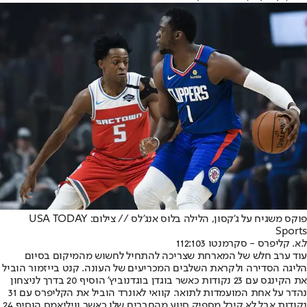
פוקס משגיח על ג'קסון, הלילה בלוס אנג'לס // צילום: USA TODAY
Sports
ל.א. קליפרס - סקרמנטו 112:103
עוד ערב חלש של המארחת שצריכה להתחיל לחשוש מהמיקום בסיום
הליגה הסדירה ולקראת השלבים המכריעים של העונה. קנט בייזמור הוביל
את הקינגס עם 23 נקודות כאשר בוגדן בוגדנוביץ' הוסיף 20 בדרך לניצחון
נהדר על אחת המועמדות לתואר. קוואי לאונרד הוביל את הקליפרס עם 31
נקודות אבל לא קיבל מספיק סיוע מהחברים שלו כאשר וויליאמס הוסיף 24