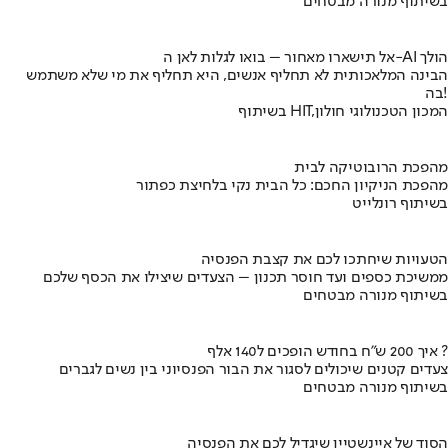
בשיתוף מנורה מבטחים
אל תישארו מאחור – בואו לגלות לאן ה-AI הולך
הבינה המלאכותית לא תחליף אנשים, היא תחליף את מי שלא משתמש
בה!
בשיתוף HIT,המכון הטכנולוגי חולון
מהפכת הרובוטיקה לבית
מהפכת הניקיון החכם: כל הבית נקי בלחיצת כפתור
בשיתוף רונלייט
הטעויות שיחתכו לכם את קצבת הפנסיה
ממשיכת כספים ועד חוסר תכנון – הצעדים שיצילו את הכסף שלכם
בשיתוף מנורה מבטחים
איך 200 ש"ח בחודש הופכים ל140 אלף ?
צעדים קטנים שיכולים לסגור את הבור הפנסיוני בין נשים לגברים
בשיתוף מנורה מבטחים
הסוד של איינשטיין שיגדיל לכם את הפנסיה