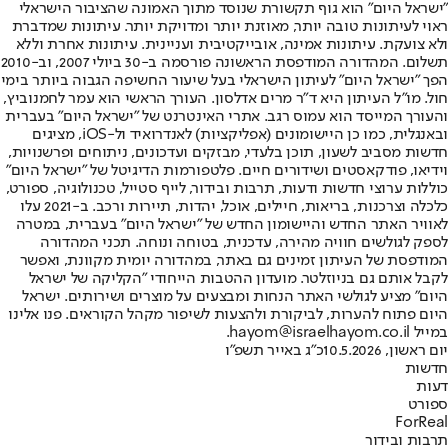
"ישראל היום" הוא גוף תקשורת שנוסד מתוך האמונה שהציבור הישראלי
ראוי לעיתונות טובה יותר, מאוזנת יותר ומדויקת יותר. עיתונות שמדברת
ולא צועקת. עיתונות אמינה, אובייקטיבית ועניינית. עיתונות אחרת וללא
תשלום. המהדורה המודפסת הראשונה פורסמה ב-30 ביולי 2007, וב-2010
הפך "ישראל היום" לעיתון הישראלי בעל שיעור החשיפה הגבוה ביותר בימי
חול. מו"ל העיתון היא ד"ר מרים אדלסון. העורך הראשי הוא עמר לחמנוביץ,
והעורך המייסד הוא עמוס רגב. אתרי האינטרנט של "ישראל היום" בעברית
ובאנגלית, כמו כן היישומונים (אפליקציות) לאנדרואיד ול-iOS, מציגים
חדשות מסביב לשעון, תוכן בלעדי, מבזקים ועדכונים, ניתוחים ופרשנויות,
וידיאו, פודקאסטים ושידורים חיים. פלטפורמות הדיגיטל של "ישראל היום"
כוללות ערוצי חדשות ודעות, תרבות ובידור, לייף סטייל, טכנולוגיה, ספורט,
כלכלה וצרכנות, בריאות, חיילים, אוכל, יהדות, תיירות ורכב. ב-2021 עלו
לאוויר האתר החדש והיישומון החדש של "ישראל היום" בעברית, במטרה
לספק לגולשים חוויה מהירה, עדכנית, בטוחה ונוחה. תכני המהדורה
המודפסת של העיתון זמינים גם באתר, במהדורה יומית מקוונת, ואפשר
לקבל אותם גם בניוזלטר. מועדון ההטבות הייחודי "הקליקה של ישראל
היום" מציע לגולשי האתר הנחות ומבצעים על מוצרים ושירותים. ישראל
היום פתוח להערות, לביקורת ולהצעות לשיפור מקהל הקוראים. פנו אלינו
במייל hayom@israelhayom.co.il.
יום ראשון, 10.5.2026
כ"ג באייר תשפ"ו
חדשות
דעות
ספורט
ForReal
תרבות ובידור