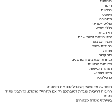
ביטחוני
חינוך
בריאות
משפט
תחבורה
פוליטי-מדיני
כללי ומידע
דף הבית
זמני כניסת וצאת שבת
מגזין השבוע
בחירות 2026
אודות
צור קשר
נבחרת הכתבים והפרשנים
מדיניות פרטיות
הצהרת נגישות
תנאי שימוש
כדאי
להכיר
הסוד של איינשטיין שיגדיל לכם את הפנסיה
הריבית דריבית עובדת לטובתכם רק אם תתחילו מוקדם. כך תבנו עתיד
בטוח
בשיתוף מנורה מבטחים