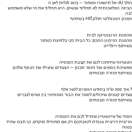
אל תישארו מאחור – בואו לגלות לאן ה-AI הולך
הבינה המלאכותית לא תחליף אנשים, היא תחליף את מי שלא משתמש
בה!
בשיתוף HIT,המכון הטכנולוגי חולון
מהפכת הרובוטיקה לבית
מהפכת הניקיון החכם: כל הבית נקי בלחיצת כפתור
בשיתוף רונלייט
הטעויות שיחתכו לכם את קצבת הפנסיה
ממשיכת כספים ועד חוסר תכנון – הצעדים שיצילו את הכסף שלכם
בשיתוף מנורה מבטחים
איך 200 ש"ח בחודש הופכים ל140 אלף ?
צעדים קטנים שיכולים לסגור את הבור הפנסיוני בין נשים לגברים
בשיתוף מנורה מבטחים
הסוד של איינשטיין שיגדיל לכם את הפנסיה
הריבית דריבית עובדת לטובתכם רק אם תתחילו מוקדם. כך תבנו עתיד
בטוח