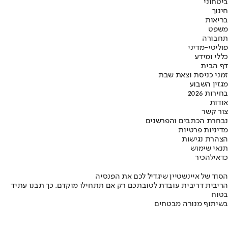
ביטחוני
חינוך
בריאות
משפט
תחבורה
פוליטי-מדיני
כללי ומידע
דף הבית
זמני כניסת וצאת שבת
מגזין השבוע
בחירות 2026
אודות
צור קשר
נבחרת הכתבים והפרשנים
מדיניות פרטיות
הצהרת נגישות
תנאי שימוש
כדאי
להכיר
הסוד של איינשטיין שיגדיל לכם את הפנסיה
הריבית דריבית עובדת לטובתכם רק אם תתחילו מוקדם. כך תבנו עתיד
בטוח
בשיתוף מנורה מבטחים