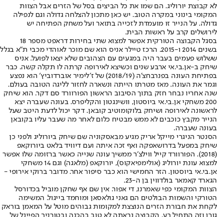
לא קבוצת יורוליג. הם שמו את כל הביצים בסל של הזרים אבל הצוות
המקומי בינוני במקרה הטוב. יש כאן מתכון להצלחה גדולה וגם לנפילה
גדולה. על הנייר זו מועמדת לזכייה בתואר ועל משחק הפתיחה יש
לירושלים קרב על ראשות הבית.
בסגל הקבוצה הטורקית אפשר למצוא שתי בחירות דראפט מספר 18
בשנים 2014 ו-2015. הרכז טיילר אניס הוא שם מוכר לאוהדי מכבי ת"א בגלל
ששלוש פעמים בעבר היה במגעים עם הצהובים שלא יצאו לפועל. אניס
שיחק ב-אן.בי.אי ארבע שנים וכשיצא לאירופה קרתה לו תקלה קשה. כבר
בפתיחת העונה בפנרבחצ׳ה (2018/19) של ז׳לימיר אוברדוביץ׳ הוא נפצע
וגמר את העונה. מאז מטרתו הייתה ונשארה לחזור לליגה הטובה בעולם.
שנה אחריו נבחר חזק בתוך הסיבוב הראשון הפורוורד סם דקר. הוא שיחק
200 משחקי אן.בי.אי ביוסטון, וושינגטון והקליפרס. בעונה שעברה יצא
לראשונה לאירופה ושיחק בלוקומוטיב קובאן. דקר יכול לדעת היטב שעל
הנייר מקבץ כוכבים לא ממש מבטיח כלום לאחר מה שעבר עליו בקובאן
בעונה שעברה.
הסנטר הניגרי מייקל אריק מגיע מבאסקוניה שם שיחק ביורוליג ולפני כן
שיחק במפעל בדרושאפקה ואף זכה איתה ועם דיוויד בלאט ביורוקאפ
(2018). הפורוורד קייל ווילצ׳ר ממשיך עונה שנייה כאשר ברזומה שלו אפשר
למצוא עונת יורוליג (אולימפיאקוס), יורוקאפ (מלאגה) וגם 14 משחקי
אן.בי.אי ביוסטון. הזר החמישי הוא כבר סיפור אחר. מדובר ברוקי אירופי -
הגארד קאמאר בולדווין בן ה-23.
הצוות המקומי כפי שאמרנו, די אפור. אין שם אף שחקן מוביל בכדורסל
הטורקי והשמות הבולטים הם גאני גולאסאן ומוחמד בייגול. המשימה
לקחת את חבורת הזרים הנוצצת למקומות גבוהים מוטל על המאמן בוראק
גורן וזה התחיל רע. הקבוצה נראתה לא טוב בהכנה ובטורניר הפיינל של