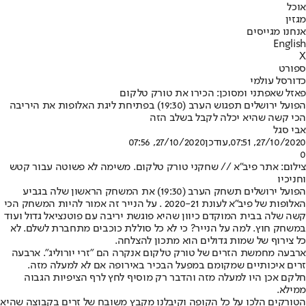
אוכל
מגזין
אנחנו מגייסים
English
X
ספורט
כדורסל עולמי
פאזל שאפתני ומסוכן: הכירו את טורק טלקום
הפועל ירושלים תפגוש הערב (19:30) בפתיחת ליגת האלופות את היריבה
הכי קשה שהיא יכלה לקבל בשלב הזה
אבי סגל
27/10/2020, 07:51
,עודכן
27/10/2020, 07:56
0
צילום: אתר פיב"א // שחקני טורק טלקום. משימה לא פשוטה עבור קטש
וחניכיו
הפועל ירושלים תשחק הערב (19:30) את המשחק הראשון שלה בגביע
האלופות של פיב"א לעונת 2020-21 . על הנייר זה אמור להיות המשחק הכי
קשה שלה בבית המוקדם כיוון שהיא פוגשת יריבה עם פוטנציאל גדול ועוד
במשחק חוץ. למה על הנייר? כי לא כל סוללת כוכבים מתחברת לשלם. לא
כל צירוף של שמות גדולים הוא מתכון להצלחה.
ארבעה מחמשת הזרים של טורק טלקום אנקרה הם ״זרי יורוליג״. ארבעה
זרים איכותיים שמקומם במפעל הבכיר באירופה אם לא למעלה מזה.
חלקם אכן היו למעלה מזה והדבר רק מוסיף לחץ לרף הציפיות הגבוה
ממילא.
הטורקים הלכו על כל הקופה וקיבלנו מקבץ משובח של זרים בקבוצה שהיא