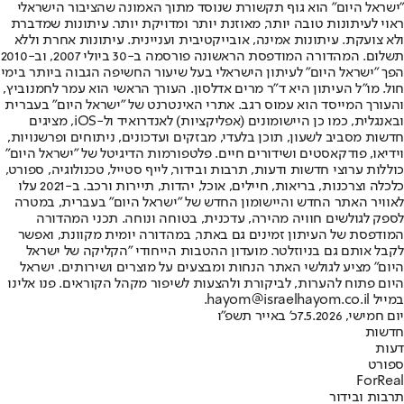
"ישראל היום" הוא גוף תקשורת שנוסד מתוך האמונה שהציבור הישראלי
ראוי לעיתונות טובה יותר, מאוזנת יותר ומדויקת יותר. עיתונות שמדברת
ולא צועקת. עיתונות אמינה, אובייקטיבית ועניינית. עיתונות אחרת וללא
תשלום. המהדורה המודפסת הראשונה פורסמה ב-30 ביולי 2007, וב-2010
הפך "ישראל היום" לעיתון הישראלי בעל שיעור החשיפה הגבוה ביותר בימי
חול. מו"ל העיתון היא ד"ר מרים אדלסון. העורך הראשי הוא עמר לחמנוביץ,
והעורך המייסד הוא עמוס רגב. אתרי האינטרנט של "ישראל היום" בעברית
ובאנגלית, כמו כן היישומונים (אפליקציות) לאנדרואיד ול-iOS, מציגים
חדשות מסביב לשעון, תוכן בלעדי, מבזקים ועדכונים, ניתוחים ופרשנויות,
וידיאו, פודקאסטים ושידורים חיים. פלטפורמות הדיגיטל של "ישראל היום"
כוללות ערוצי חדשות ודעות, תרבות ובידור, לייף סטייל, טכנולוגיה, ספורט,
כלכלה וצרכנות, בריאות, חיילים, אוכל, יהדות, תיירות ורכב. ב-2021 עלו
לאוויר האתר החדש והיישומון החדש של "ישראל היום" בעברית, במטרה
לספק לגולשים חוויה מהירה, עדכנית, בטוחה ונוחה. תכני המהדורה
המודפסת של העיתון זמינים גם באתר, במהדורה יומית מקוונת, ואפשר
לקבל אותם גם בניוזלטר. מועדון ההטבות הייחודי "הקליקה של ישראל
היום" מציע לגולשי האתר הנחות ומבצעים על מוצרים ושירותים. ישראל
היום פתוח להערות, לביקורת ולהצעות לשיפור מקהל הקוראים. פנו אלינו
במייל hayom@israelhayom.co.il.
יום חמישי, 7.5.2026
כ' באייר תשפ"ו
חדשות
דעות
ספורט
ForReal
תרבות ובידור