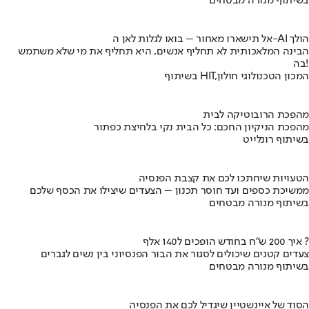
בשיתוף מנורה מבטחים
אל תישארו מאחור – בואו לגלות לאן ה-AI הולך
הבינה המלאכותית לא תחליף אנשים, היא תחליף את מי שלא משתמש
בה!
בשיתוף HIT,המכון הטכנולוגי חולון
מהפכת הרובוטיקה לבית
מהפכת הניקיון החכם: כל הבית נקי בלחיצת כפתור
בשיתוף רונלייט
הטעויות שיחתכו לכם את קצבת הפנסיה
ממשיכת כספים ועד חוסר תכנון – הצעדים שיצילו את הכסף שלכם
בשיתוף מנורה מבטחים
איך 200 ש"ח בחודש הופכים ל140 אלף ?
צעדים קטנים שיכולים לסגור את הבור הפנסיוני בין נשים לגברים
בשיתוף מנורה מבטחים
הסוד של איינשטיין שיגדיל לכם את הפנסיה