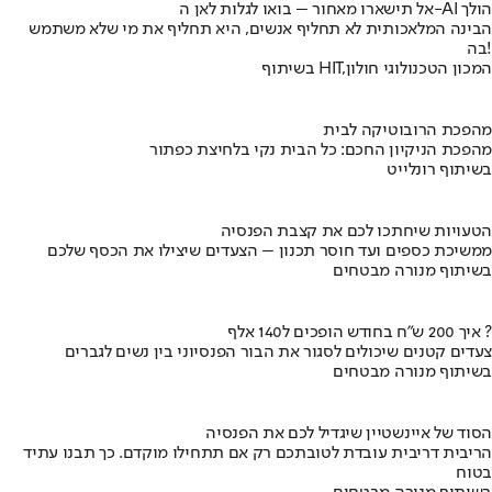
אל תישארו מאחור – בואו לגלות לאן ה-AI הולך
הבינה המלאכותית לא תחליף אנשים, היא תחליף את מי שלא משתמש
בה!
בשיתוף HIT,המכון הטכנולוגי חולון
מהפכת הרובוטיקה לבית
מהפכת הניקיון החכם: כל הבית נקי בלחיצת כפתור
בשיתוף רונלייט
הטעויות שיחתכו לכם את קצבת הפנסיה
ממשיכת כספים ועד חוסר תכנון – הצעדים שיצילו את הכסף שלכם
בשיתוף מנורה מבטחים
איך 200 ש"ח בחודש הופכים ל140 אלף ?
צעדים קטנים שיכולים לסגור את הבור הפנסיוני בין נשים לגברים
בשיתוף מנורה מבטחים
הסוד של איינשטיין שיגדיל לכם את הפנסיה
הריבית דריבית עובדת לטובתכם רק אם תתחילו מוקדם. כך תבנו עתיד
בטוח