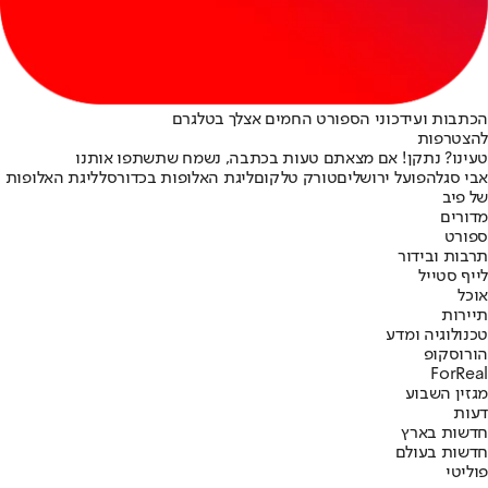
הכתבות ועידכוני הספורט החמים אצלך בטלגרם
להצטרפות
טעינו? נתקן! אם מצאתם טעות בכתבה, נשמח שתשתפו אותנו
אבי סגל
הפועל ירושלים
טורק טלקום
ליגת האלופות בכדורסל
ליגת האלופות
של פיב
מדורים
ספורט
תרבות ובידור
לייף סטייל
אוכל
תיירות
טכנולוגיה ומדע
הורוסקופ
ForReal
מגזין השבוע
דעות
חדשות בארץ
חדשות בעולם
פוליטי