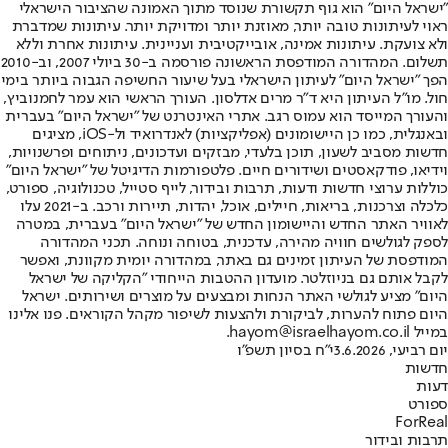
"ישראל היום" הוא גוף תקשורת שנוסד מתוך האמונה שהציבור הישראלי
ראוי לעיתונות טובה יותר, מאוזנת יותר ומדויקת יותר. עיתונות שמדברת
ולא צועקת. עיתונות אמינה, אובייקטיבית ועניינית. עיתונות אחרת וללא
תשלום. המהדורה המודפסת הראשונה פורסמה ב-30 ביולי 2007, וב-2010
הפך "ישראל היום" לעיתון הישראלי בעל שיעור החשיפה הגבוה ביותר בימי
חול. מו"ל העיתון היא ד"ר מרים אדלסון. העורך הראשי הוא עמר לחמנוביץ,
והעורך המייסד הוא עמוס רגב. אתרי האינטרנט של "ישראל היום" בעברית
ובאנגלית, כמו כן היישומונים (אפליקציות) לאנדרואיד ול-iOS, מציגים
חדשות מסביב לשעון, תוכן בלעדי, מבזקים ועדכונים, ניתוחים ופרשנויות,
וידיאו, פודקאסטים ושידורים חיים. פלטפורמות הדיגיטל של "ישראל היום"
כוללות ערוצי חדשות ודעות, תרבות ובידור, לייף סטייל, טכנולוגיה, ספורט,
כלכלה וצרכנות, בריאות, חיילים, אוכל, יהדות, תיירות ורכב. ב-2021 עלו
לאוויר האתר החדש והיישומון החדש של "ישראל היום" בעברית, במטרה
לספק לגולשים חוויה מהירה, עדכנית, בטוחה ונוחה. תכני המהדורה
המודפסת של העיתון זמינים גם באתר, במהדורה יומית מקוונת, ואפשר
לקבל אותם גם בניוזלטר. מועדון ההטבות הייחודי "הקליקה של ישראל
היום" מציע לגולשי האתר הנחות ומבצעים על מוצרים ושירותים. ישראל
היום פתוח להערות, לביקורת ולהצעות לשיפור מקהל הקוראים. פנו אלינו
במייל hayom@israelhayom.co.il.
יום רביעי, 3.6.2026
י"ח בסיון תשפ"ו
חדשות
דעות
ספורט
ForReal
תרבות ובידור