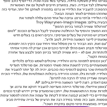
בגרנט כחלק מעסקה גדולה, בעיקר בשל גובה שכרו, כדי לצרף כוכב נוסף
שישתלב לצד אבדיה. כעת, במועדון חייבים לשקול גם את האפשרות
ההפוכה: להעביר את הולידיי או גרנט בתמורה לשחקן זול יותר, ועדיף כזה
שחוזהו מסתיים לאחר העונה הבאה".
ג'רו הולידיי וג'רמי גרנט. עזיבה של אחד מהם עלולה לפתור את
הבעיה,צילום: Troy Wayrynen-Imagn Images
"פורטלנד עשויה לבחור בכיוון ההפוך"
הוא המשיך והוסיף על ההחלטה שיצטרך לקבל הבעלים הנכנס: "לטום
דאנדון יש מוניטין של בעלים אגרסיבי, ורבים רואים בו בעלים חדש
שמעוניין לייצר השפעה מיידית, לטוב ולרע".
"עם זאת, הוא הבהיר כי אין מסלול אחד ויחיד שבו הקיץ הזה יתפתח.
פורטלנד תבחן האם מהלך לצירוף כוכבים אכן יעניק לה סיכוי אמיתי
להתחרות, ואם לא - היא עשויה לבחור בכיוון הפוך ולבצע צעד אחורה
בטווח הקצר".
"כאן נכנסים לתמונה גרנט והולידיי, שיכולים לשמש ככלים כלכליים
משמעותיים בדרך להשגת אחת משתי המטרות. אם פורטלנד תעדיף
להפחית שכר במקום להוסיף כוח כוכבים, יהיה לה קל יותר להעביר את
הולידיי. למרות גילו, חוזהו והירידה ביכולות האתלטיות שלו, הולידיי הוכיח
העונה שעדיין נותר לו הרבה מה לתרום".
טום דאנדון. רוצה לייצר השפעה מיידית,צילום: AP
"באופן אידיאלי, פורטלנד הייתה מעדיפה להעביר דווקא את גרנט. אך
למרות עונת ההתאוששות שלו, ייתכן שהמועדון עדיין יידרש לצרף נכסים
עתידיים כדי לשכנע קבוצה אחרת לקחת על עצמה את חוזהו למספר עונות
נוספות. מצב כזה סותר במידה רבה את הרעיון של בנייה עתידית סביב
אבדיה באמצעות פינוי מקום בתקרת השכר".