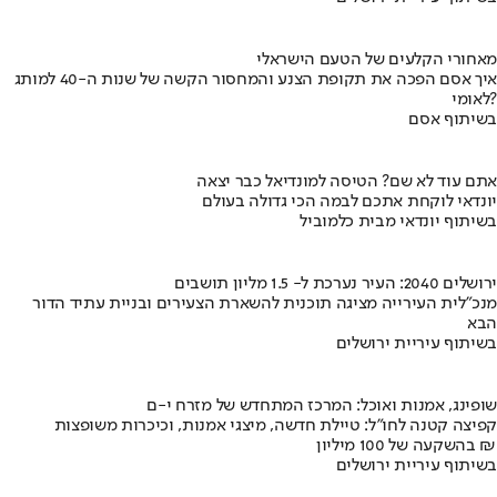
מאחורי הקלעים של הטעם הישראלי
איך אסם הפכה את תקופת הצנע והמחסור הקשה של שנות ה-40 למותג
לאומי?
בשיתוף אסם
אתם עוד לא שם? הטיסה למונדיאל כבר יצאה
יונדאי לוקחת אתכם לבמה הכי גדולה בעולם
בשיתוף יונדאי מבית כלמוביל
ירושלים 2040: העיר נערכת ל- 1.5 מליון תושבים
מנכ"לית העירייה מציגה תוכנית להשארת הצעירים ובניית עתיד הדור
הבא
בשיתוף עיריית ירושלים
שופינג, אמנות ואוכל: המרכז המתחדש של מזרח י-ם
קפיצה קטנה לחו"ל: טיילת חדשה, מיצגי אמנות, וכיכרות משופצות
בהשקעה של 100 מיליון ₪
בשיתוף עיריית ירושלים