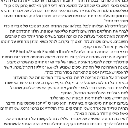
מצד אחד, מדובר בבשורה נהדרת עבור הקבוצה, אך מנגד -
זה גורם לה ללא
מעט כאבי ראש
. מי שכתב על הנושא הוא ריס קונץ מ-"rip city project",
כשלטענתו למרות ש"הטרייד שבוצע לפני הפריצה הגדולה של אבדיה והגיע
בתזמון מושלם מבחינת הנכסים שהבלייזרס ויתרו עליהם, התמונה מעט
מורכבת יותר".
"הבלייזרס לא הצליחו לנצל במלואו את החוזה האטרקטיבי של אבדיה כדי
לצרף את החלקים הדרושים לריצת פלייאוף עמוקה. חלון ההזדמנויות
ליהנות מאולסטאר בעלות כה נמוכה נסגר בשקט מהר יותר ממה שרבים
חושבים, משום שפורטלנד תצטרך בקרוב לנהל משא ומתן מחודש על חוזהו
ולהאריך אותו", פתח קונץ.
דני אבדיה. החוזה הטוב בליגה?,צילום: AP Photo/Frank Franklin II
"דווקא העובדה שהחוזה כל כך זול ומובנה מראש מוסיפה מורכבות נוספת.
פורטלנד יכולה להציע הארכה בשווי של עד 140 אחוזים מהשכר שנקבע
בשנה האחרונה של החוזה, סכום שמגיע לכ-16.6 מיליון דולר לעונה. קשה
להאמין שאבדיה יסכים להארכה בסדר גודל כזה".
"שמירה על אבדיה צריכה להיות בראש סדר העדיפויות של המועדון
ובמוקד כל החלטה שהבלייזרס יקבלו בקיץ הקרוב. עליהם לייצר גמישות
כלכלית כבר עכשיו כדי לשמר ולחזק את הגרעין הצעיר שלהם, שמובל
לפתע על ידי האולסטאר החדש", הוסיף.
הטרייד שעשוי לפתור את הבעיה של פורטלנד
בעקבות אותה סיטואציה בעייתית, הוא טען כי "ייתכן שמשמעות הדבר
תהיה טרייד על אחד משני הוותיקים, ג'רו הולידיי או ג'רמי גרנט, שמרוויחים
כ-34 מיליון דולר בעונה הבאה".
"הארכת החוזה הצפויה של אבדיה עלולה גם להקשות על ניסיונותיה של
פורטלנד לצרף כוכבים נוספים בקיץ. בתחילה נראה היה הגיוני להשתמש