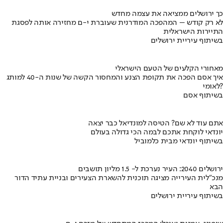
כך ירושלים ממציאה את עצמה מחדש
לא רק קודש – המהפכה המודרנית שעוברת י-ם מחזירה אותה לפסגת
התיירות הישראלית
בשיתוף עיריית ירושלים
מאחורי הקלעים של הטעם הישראלי
איך אסם הפכה את תקופת הצנע והמחסור הקשה של שנות ה-40 למותג
לאומי?
בשיתוף אסם
אתם עוד לא שם? הטיסה למונדיאל כבר יצאה
יונדאי לוקחת אתכם לבמה הכי גדולה בעולם
בשיתוף יונדאי מבית כלמוביל
ירושלים 2040: העיר נערכת ל- 1.5 מליון תושבים
מנכ"לית העירייה מציגה תוכנית להשארת הצעירים ובניית עתיד הדור
הבא
בשיתוף עיריית ירושלים