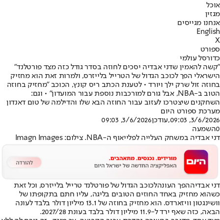
אוכל
מגזין
אנחנו מגייסים
English
X
ספורט
כדורסל עולמי
"קשה להאמין שדני אבדיה יסכים לחוזה בסדר גודל כזה מצד פורטלנד"
הישראלי הפך לכוכב הגדול של הטרייל בלייזרס, ולמרות זאת הוא מחזיק
בחוזה זול שרק ילך ויורד • לטענת הכתב ריס קונץ, הכוכב "מחזיק בחוזה
הטוב ב-NBA, אבל גורם למורכבות נוספת עבור המועדון" • וגם:
השחקנים שיצטרכו לעזוב עבור החוזה הבא שלו והדילמה של טום דאנדון
מערכת ספורט היום
3/6/2026, 09:03
,עודכן
3/6/2026, 09:03
0
השמעה
דני אבדיה במשחק העלייה לפלייאוף ה-NBA. צילום: Imagn Images
דני אבדיה
הפך העונה
לכוכב הגדול של פורטלנד טרייל בלייזרס
, וכל זאת
כשהוא מחזיק באחד החוזים הטובים בליגה, עליו חתם בתקופתו של
וושינגטון וויזארדס. הוא מחזיק בחוזה של 13.1 מיליון דולר בלבד לעונה
הבאה, כזה שאף ירד ל-11.9 מיליון דולר בלבד בעונת 2027/28.