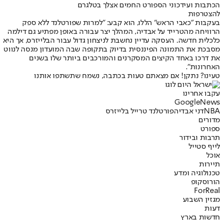
הכתבות ועידכוני הספורט החמים אצלך בטלגרם
להצטרפות
בעקבות "כאבי הראש" הללו, הוא קבע: "למרות שפורטלנד ללא ספק
הרוויחה מהטרייד על אבדיה, המהלך יצר עבורה באופן מפתיע גם דילמה
כלכלית חדשה. העסקה עדיין נחשבת לניצחון גדול עבור הבלייזרס, אך היא
מסבכת את התמונה הפיננסית בדיוק בתקופה שבה המועדון מנסה לנווט
את דרכו באחד הקיצים המסקרנים והמורכבים ביותר שלו בשנים
האחרונות".
טעינו? נתקן! אם מצאתם טעות בכתבה, נשמח שתשתפו אותנו
עקבו אחרינו
G
o
o
g
l
e
News
NBA
דני אבדיה
פורטלנד טרייל בלייזרס
מדורים
ספורט
תרבות ובידור
לייף סטייל
אוכל
תיירות
טכנולוגיה ומדע
הורוסקופ
ForReal
מגזין השבוע
דעות
חדשות בארץ