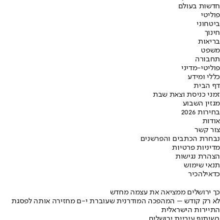
חדשות בעולם
פוליטי
ביטחוני
חינוך
בריאות
משפט
תחבורה
פוליטי-מדיני
כללי ומידע
דף הבית
זמני כניסת וצאת שבת
מגזין השבוע
בחירות 2026
אודות
צור קשר
נבחרת הכתבים והפרשנים
מדיניות פרטיות
הצהרת נגישות
תנאי שימוש
כדאי
להכיר
כך ירושלים ממציאה את עצמה מחדש
לא רק קודש – המהפכה המודרנית שעוברת י-ם מחזירה אותה לפסגת
התיירות הישראלית
בשיתוף עיריית ירושלים