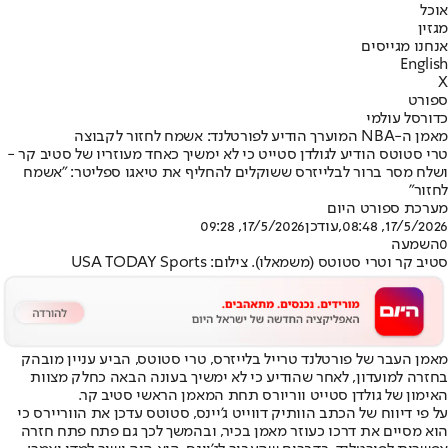
אוכל
מגזין
אנחנו מגייסים
English
X
ספורט
כדורסל עולמי
מאמן ה-NBA המוערך הודיע לפורטלנד: אשמח לחזור לקבוצה
טרי סטוטס הודיע לגולדן סטייט כי לא ימשיך כאחד מעוזריו של סטיב קר -
ושלח מסר ברור לבלייזרס ששוקלים להחליף את טיאגו ספליטר: "אשמח
לחזור"
מערכת ספורט היום
17/5/2026, 08:48
,עודכן
17/5/2026, 09:28
0
השמעה
סטיב קר וטרי סטוטס (משמאלו). צילום: USA TODAY Sports
מאמן העבר של פורטלנד טרייל בלייזרס, טרי סטוטס, הביע עניין מובהק
בחזרה למועדון, לאחר שהודיע כי לא ימשיך בעונה הבאה כחלק מצוות
האימון של גולדן סטייט ווריורס תחת המאמן הראשי סטיב קר.
על פי דיווח של הכתב הוותיק דווייט ג'יינס, סטוטס עדכן את הווריירס כי
הוא מסיים את דרכו כעוזר מאמן בכיר, ובהמשך לכך גם פתח פתח חזרה