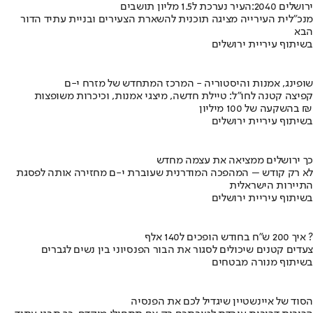
ירושלים 2040:העיר נערכת ל1.5 מליון תושבים
מנכ"לית העירייה מציגה תוכנית להשארת הצעירים ובניית עתיד הדור
הבא
בשיתוף עיריית ירושלים
שופינג, אמנות והיסטוריה - המרכז המתחדש של מזרח י-ם
קפיצה קטנה לחו"ל: טיילת חדשה, מיצגי אמנות, וכיכרות משופצות
בהשקעה של 100 מיליון ₪
בשיתוף עיריית ירושלים
כך ירושלים ממציאה את עצמה מחדש
לא רק קודש – המהפכה המודרנית שעוברת י-ם מחזירה אותה לפסגת
התיירות הישראלית
בשיתוף עיריית ירושלים
איך 200 ש"ח בחודש הופכים ל140 אלף ?
צעדים קטנים שיכולים לסגור את הבור הפנסיוני בין נשים לגברים
בשיתוף מנורה מבטחים
הסוד של איינשטיין שיגדיל לכם את הפנסיה