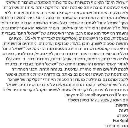
"ישראל היום" הוא גוף תקשורת שנוסד מתוך האמונה שהציבור הישראלי
ראוי לעיתונות טובה יותר, מאוזנת יותר ומדויקת יותר. עיתונות שמדברת
ולא צועקת. עיתונות אמינה, אובייקטיבית ועניינית. עיתונות אחרת וללא
תשלום. המהדורה המודפסת הראשונה פורסמה ב-30 ביולי 2007, וב-2010
הפך "ישראל היום" לעיתון הישראלי בעל שיעור החשיפה הגבוה ביותר בימי
חול. מו"ל העיתון היא ד"ר מרים אדלסון. העורך הראשי הוא עמר לחמנוביץ,
והעורך המייסד הוא עמוס רגב. אתרי האינטרנט של "ישראל היום" בעברית
ובאנגלית, כמו כן היישומונים (אפליקציות) לאנדרואיד ול-iOS, מציגים
חדשות מסביב לשעון, תוכן בלעדי, מבזקים ועדכונים, ניתוחים ופרשנויות,
וידיאו, פודקאסטים ושידורים חיים. פלטפורמות הדיגיטל של "ישראל היום"
כוללות ערוצי חדשות ודעות, תרבות ובידור, לייף סטייל, טכנולוגיה, ספורט,
כלכלה וצרכנות, בריאות, חיילים, אוכל, יהדות, תיירות ורכב. ב-2021 עלו
לאוויר האתר החדש והיישומון החדש של "ישראל היום" בעברית, במטרה
לספק לגולשים חוויה מהירה, עדכנית, בטוחה ונוחה. תכני המהדורה
המודפסת של העיתון זמינים גם באתר, במהדורה יומית מקוונת, ואפשר
לקבל אותם גם בניוזלטר. מועדון ההטבות הייחודי "הקליקה של ישראל
היום" מציע לגולשי האתר הנחות ומבצעים על מוצרים ושירותים. ישראל
היום פתוח להערות, לביקורת ולהצעות לשיפור מקהל הקוראים. פנו אלינו
במייל hayom@israelhayom.co.il.
יום ראשון, 17.5.2026
א' בסיון תשפ"ו
חדשות
דעות
ספורט
ForReal
תרבות ובידור