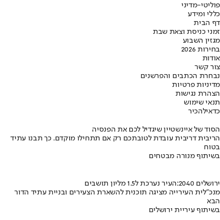
פוליטי-מדיני
כללי ומידע
דף הבית
זמני כניסת וצאת שבת
מגזין השבוע
בחירות 2026
אודות
צור קשר
נבחרת הכתבים והפרשנים
מדיניות פרטיות
הצהרת נגישות
תנאי שימוש
כדאי
להכיר
הסוד של איינשטיין שיגדיל לכם את הפנסיה
הריבית דריבית עובדת לטובתכם רק אם תתחילו מוקדם. כך תבנו עתיד
בטוח
בשיתוף מנורה מבטחים
ירושלים 2040:העיר נערכת ל1.5 מליון תושבים
מנכ"לית העירייה מציגה תוכנית להשארת הצעירים ובניית עתיד הדור
הבא
בשיתוף עיריית ירושלים