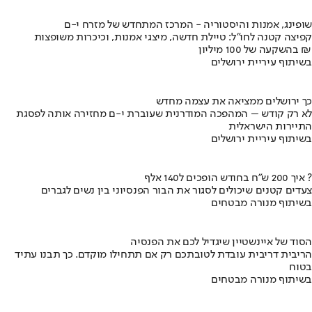
שופינג, אמנות והיסטוריה - המרכז המתחדש של מזרח י-ם
קפיצה קטנה לחו"ל: טיילת חדשה, מיצגי אמנות, וכיכרות משופצות
בהשקעה של 100 מיליון ₪
בשיתוף עיריית ירושלים
כך ירושלים ממציאה את עצמה מחדש
לא רק קודש – המהפכה המודרנית שעוברת י-ם מחזירה אותה לפסגת
התיירות הישראלית
בשיתוף עיריית ירושלים
איך 200 ש"ח בחודש הופכים ל140 אלף ?
צעדים קטנים שיכולים לסגור את הבור הפנסיוני בין נשים לגברים
בשיתוף מנורה מבטחים
הסוד של איינשטיין שיגדיל לכם את הפנסיה
הריבית דריבית עובדת לטובתכם רק אם תתחילו מוקדם. כך תבנו עתיד
בטוח
בשיתוף מנורה מבטחים