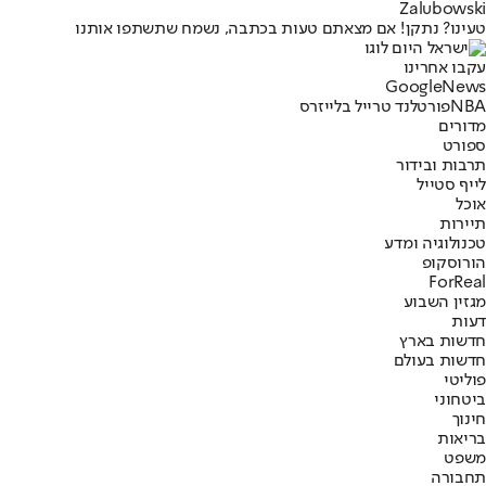
Zalubowski
טעינו? נתקן! אם מצאתם טעות בכתבה, נשמח שתשתפו אותנו
עקבו אחרינו
G
o
o
g
l
e
News
NBA
פורטלנד טרייל בלייזרס
מדורים
ספורט
תרבות ובידור
לייף סטייל
אוכל
תיירות
טכנולוגיה ומדע
הורוסקופ
ForReal
מגזין השבוע
דעות
חדשות בארץ
חדשות בעולם
פוליטי
ביטחוני
חינוך
בריאות
משפט
תחבורה