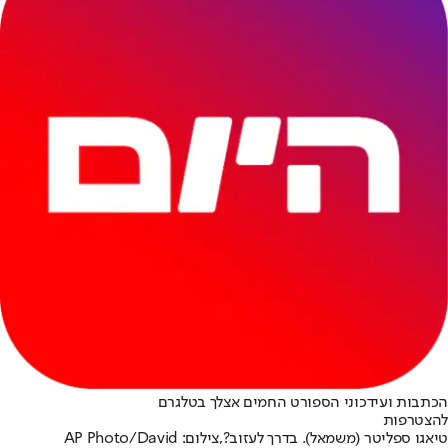
הכתבות ועידכוני הספורט החמים אצלך בטלגרם
להצטרפות
טיאגו ספליטר (משמאל). בדרך לעזוב?,צילום: AP Photo/David