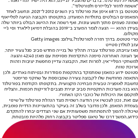
אפשרית לפורטלנד. בדברים שהעביר לג’יינס, הוא היה ישיר למדי ואמר:
“אשמח לחזור לבלייזרס ולפורטלנד”.
סטוטס בן ה־68 אימן את פורטלנד בין השנים 2012 ל־2021, ונחשב לאחד
המאמנים הבולטים בתולדות המועדון. בתקופתו הקבוצה הגיעה לפלייאוף
שמונה פעמים מתוך תשע עונות, ואף רשמה את ההישג הבולט ביותר שלה
בעידן ההוא — הגעה לגמר המערב ב־2019 בהובלת דמיאן לילארד וסי ג'יי
מקולום.
טרי סטוטס. בדרך חזרה לפורטלנד?,צילום: Getty images
עזב לגולדן סטייט
מאז עזיבתו, פורטלנד עברה תהליך של בנייה מחדש סביב סגל צעיר יותר,
אך העונה האחרונה סימנה התקדמות מסוימת עם מאזן 42:40 והגעה
למשחקי הפליי־אין. למרות זאת, הקבוצה עדיין מחפשת יציבות וזהות
ארוכת טווח.
סטוטס ידוע כמאמן שמתמקד בהתקפות מסודרות ובפיתוח גארדים, ולכן
התאמה מחודשת שלו לקבוצה צעירה שמבוססת על שחקני פרימטר
נחשבת לאופציה טבעית מבחינה מקצועית. בתקופתו הקודמת בפורטלנד
הוא בנה מערכות התקפיות סביב יצירת מצבים לזריקות חכמות, והצליח
למקסם את היכולות של כוכבי הקו האחורי.
עם זאת, נכון לעכשיו אין הודעה רשמית מצד הנהלת פורטלנד על שינוי
בעמדת המאמן, ולכן מדובר בשלב זה בעיקר בהתעניינות הדדית פומבית,
שיכולה להפוך להתפתחות משמעותית אם שני הצדדים יבחרו להתקדם.
כידוע,
המשך דרכו של טיאגו ספליטר בקבוצה רחוק מלהיות מובטחת.