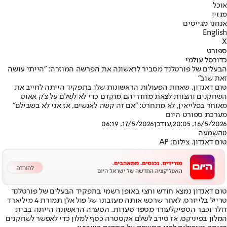
אוכל
מגזין
אנחנו מגייסים
English
X
ספורט
כדורסל עולמי
הבעלים של פורטלנד מסביר לראשונה את הפרשה המוזרה: "הייתי עושה
זאת שוב"
טום דאנדון, שאחת הפעולות הראשונות שלו בתפקיד הייתה לחייב את
השחקנים והצוות לצאת מחדריהם מוקדם כדי לא לשלם על צ'ק אאוט
מאוחר בפלייאין, לא מתחרט: "אם זה קשה לאנשים, אז אני לא בשבילם"
מערכת ספורט היום
16/5/2026, 20:05
,עודכן
17/5/2026, 06:19
0
השמעה
טום דאנדון. צילום: AP
טום דאנדון נמצא חודש וחצי באופן רשמי בתפקיד הבעלים של פורטלנד
טרייל בלייזרס, לאחר שרכש אותה מעזבונו של פול אלן תמורת 4 מיליארד
דולר וכבר הספיק
לעורר מספר סערות
. הסערה הראשונה הייתה בבית
המלון בפיניקס, אז סירב לשלם אקסטרה כסף למלון כדי לאפשר לשחקנים