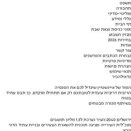
משפט
תחבורה
פוליטי-מדיני
כללי ומידע
דף הבית
זמני כניסת וצאת שבת
מגזין השבוע
בחירות 2026
אודות
צור קשר
נבחרת הכתבים והפרשנים
מדיניות פרטיות
הצהרת נגישות
תנאי שימוש
כדאי
להכיר
הסוד של איינשטיין שיגדיל לכם את הפנסיה
הריבית דריבית עובדת לטובתכם רק אם תתחילו מוקדם. כך תבנו עתיד
בטוח
בשיתוף מנורה מבטחים
ירושלים 2040:העיר נערכת ל1.5 מליון תושבים
מנכ"לית העירייה מציגה תוכנית להשארת הצעירים ובניית עתיד הדור
הבא