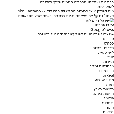
הכתבות ועידכוני הספורט החמים אצלך בטלגרם
להצטרפות
טום דאנדון מוצג כבעלים החדש של פורטלנד // John Canzano
טעינו? נתקן! אם מצאתם טעות בכתבה, נשמח שתשתפו אותנו
עקבו אחרינו
G
o
o
g
l
e
News
NBA
דני אבדיה
טום דאנדון
פורטלנד טרייל בלייזרס
מדורים
ספורט
תרבות ובידור
לייף סטייל
אוכל
תיירות
טכנולוגיה ומדע
הורוסקופ
ForReal
מגזין השבוע
דעות
חדשות בארץ
חדשות בעולם
פוליטי
ביטחוני
חינוך
בריאות