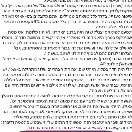
מנוחה וטיפולים לפני המשחק על המקום השביעי.
היום (שבת) הוא התארח בפודקאסט "Game Over" של סוכן העל ריץ' פול
ומקס קלרמן והתייחס לאותה פרשה: "הסיפור על המלון עם הקבוצה הוא
סיפור מעניין. בדרך כלל כשאתם מטיילים, אתם מקבלים צ'ק-אאוט מאוחר,
נכון? במקרה הזה, בספורט, זה בדרך כלל משהו כמו 5% אקסטרה וזה אף
פעם לא עולה כבעיה.
"נסענו לפיניקס ובגלל שזה היה ברגע האחרון, לא היו מלונות. אני מניח
שפיניקס במרץ היא מקום די פופולרי, אז היו קשיים בהשגת חדרים, והמלון
ממש רצה שנהיה בחוץ מוקדם כי הם היו צריכים את החדרים. לכן הם רצו
שנשלם על לילה שני, ועשינו את זה עבור המאמנים והשחקנים, אבל
הצלחנו לגרום להם לבסוף לתת לנו לעזוב בשעה 1.
טום דאנדון (מימין) עם שותפיו בפורטלנד מארק זאהר (באמצע) ושיל טייל
(שמאל),צילום: AP
"ולי היה חדר במלון, הייתי שם. ארוחת הצהריים שלנו מתחילה ב-1:45, יש
לנו אולם אירועים ענקי עם ארוחת צהריים ממש נחמדה לכולם. אז אמרתי,
'תראו, נעשה את זה ככה – השחקנים והמאמנים יישארו, נשלם על הלילה
הנוסף. עבור שאר אנשי הצוות, יש לנו את אולם האירועים הגדול הזה עם
האוכל, נרד לשם ונעבוד'.
"וכולם היו שם למטה, גם אני הייתי שם למטה. למעשה למדתי המון במהלך
השעה הזו, כי יצא לי לדבר עם כמה מאנשי צוות האימון והתמיכה וכו'.
כאילו, הייתי עושה את זה שוב. אני חושב שזה בעצם די טיפשי לחשוב
שאנשים שנמצאים שם כדי לעבוד, שמקבלים אוכל 45 דקות לאחר מכן. הם
לא ישבו סתם בלובי, הם הורידו את התיקים שלהם למטה, ממש ליד
המקום שבו האוטובוס חנה, ממש ליד התיק שלי, וישבנו שם למטה ודיברנו.
אם זה קשה מדי לאנשים, אז אני לא האדם המתאים עבורם".