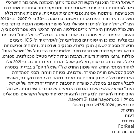
"ישראל היום" הוא גוף תקשורת שנוסד מתוך האמונה שהציבור הישראלי
ראוי לעיתונות טובה יותר, מאוזנת יותר ומדויקת יותר. עיתונות שמדברת
ולא צועקת. עיתונות אמינה, אובייקטיבית ועניינית. עיתונות אחרת וללא
תשלום. המהדורה המודפסת הראשונה פורסמה ב-30 ביולי 2007, וב-2010
הפך "ישראל היום" לעיתון הישראלי בעל שיעור החשיפה הגבוה ביותר בימי
חול. מו"ל העיתון היא ד"ר מרים אדלסון. העורך הראשי הוא עמר לחמנוביץ,
והעורך המייסד הוא עמוס רגב. אתרי האינטרנט של "ישראל היום" בעברית
ובאנגלית, כמו כן היישומונים (אפליקציות) לאנדרואיד ול-iOS, מציגים
חדשות מסביב לשעון, תוכן בלעדי, מבזקים ועדכונים, ניתוחים ופרשנויות,
וידיאו, פודקאסטים ושידורים חיים. פלטפורמות הדיגיטל של "ישראל היום"
כוללות ערוצי חדשות ודעות, תרבות ובידור, לייף סטייל, טכנולוגיה, ספורט,
כלכלה וצרכנות, בריאות, חיילים, אוכל, יהדות, תיירות ורכב. ב-2021 עלו
לאוויר האתר החדש והיישומון החדש של "ישראל היום" בעברית, במטרה
לספק לגולשים חוויה מהירה, עדכנית, בטוחה ונוחה. תכני המהדורה
המודפסת של העיתון זמינים גם באתר, במהדורה יומית מקוונת, ואפשר
לקבל אותם גם בניוזלטר. מועדון ההטבות הייחודי "הקליקה של ישראל
היום" מציע לגולשי האתר הנחות ומבצעים על מוצרים ושירותים. ישראל
היום פתוח להערות, לביקורת ולהצעות לשיפור מקהל הקוראים. פנו אלינו
במייל hayom@israelhayom.co.il.
יום ראשון, 17.5.2026
א' בסיון תשפ"ו
חדשות
דעות
ספורט
ForReal
תרבות ובידור