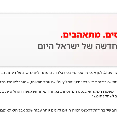
ון עם
4:1 לסן אנטוניו ספרס
- בפורטלנד כבר
מתחילים לחשוב על העונה הב
Blazers ", הוא טען מה לדעתו התוכנית שצריכים לבצע במועדון והמליץ על שם אחד ספציפי,
 מעמדו המקצועי בנטס הלך ופחת, במיוחד לאחר שהמועדון החליט על בני
ב לשחקן חופשי.
רחב של בחירות דראפט וכמה חוזים גדולים יותר עבור שכר, אבל היא לא קב