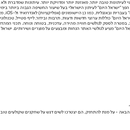
לעיתונות טובה יותר, מאוזנת יותר ומדויקת יותר. עיתונות שמדברת ולא צ
שלום. המהדורה המודפסת הראשונה פורסמה ב-30 ביולי 2007, וב-2010 הפך "ישראל היום" לעיתון הישראלי בעל שי
לחמנוביץ,
ל היום" כוללות ערוצי חדשות ודעות, תרבות ובידור, לייף סטייל, טכנולוגיה
ברית, במטרה לספק לגולשים חוויה מהירה, עדכנית, בטוחה ונוחה. תכני המה
ל היום" מציע לגולשי האתר הנחות ומבצעים על מוצרים ושירותים. ישראל 
כבר מתכוננים לעונה הבאה • על מנת להתחזק, הם יצטרכו לשים דגש על שחקנים שקו