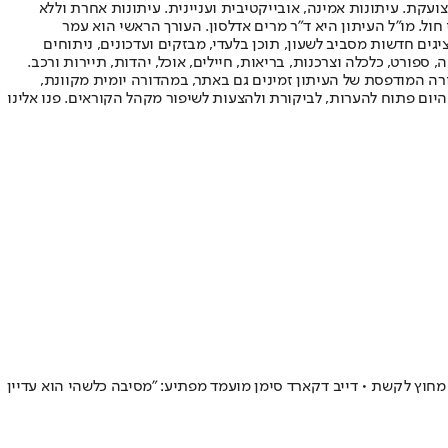
ועקת. עיתונות אמינה, אובייקטיבית ועניינית. עיתונות אחרת וללא
עור החשיפה הגבוה ביותר בימי חול. מו"ל העיתון היא ד"ר מרים אדלסון. העורך הראשי הוא עמר
 והעורך המייסד הוא עמוס רגב. אתרי האינטרנט של "ישראל היום" בעברית ובאנגלית, כמו כן היישומונים (אפליקציות) לאנדרואיד ול-iOS, מציגים חדשות מסביב לשעון, תוכן בלעדי, מבזקים ועדכונים, ניתוחים
, ספורט, כלכלה וצרכנות, בריאות, חיילים, אוכל, יהדות, תיירות ורכב.
דורה המודפסת של העיתון זמינים גם באתר, במהדורה יומית מקוונת,
היום פתוח להערות, לביקורת ולהצעות לשיפור מקהל הקוראים. פנו אלינו
לעים טוב מחוץ לקשת • דייב דקארד סימן מועמד מפתיע: "מסיבה כלשהי הוא עדיין