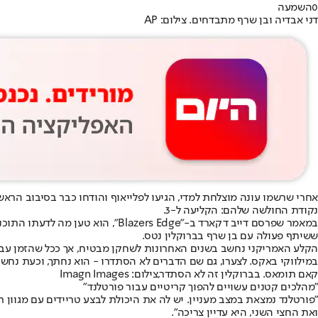
0
השמעה
דני אבדיה ובן שרף מתבדחים. צילום: AP
אחרי שרשמו עונה מוצלחת למדי, הגיעו לפלייאוף והודחו כבר בסיבוב הראש
נקודת החולשה שלהם: הקליעה ל-3.
במאמר שפרסם דייב דקארד ב-"Edge
ששיתף פעולה עם בן שרף בברוקלין נטס.
הקלע האמריקני נחשב בשנים האחרונות לשחקן מבטיח, אך ככל שהזמן עבר
במילווקי באקס. לצערו, גם שם הדברים לא הסתדרו - הוא נחתך, וכעת נחש
קאם תומאס. בברוקלין זה לא הסתדר,צילום: Imagn Images
"מהלכים קטנים עשויים להפוך קריטיים עבור פורטלנד"
"פורטלנד נמצאת במצב מעניין. יש לה את היכולת לבצע טריידים עם מגוון 
ואת החצי השני, היא עדיין צריכה".