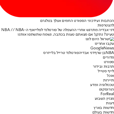
הכתבות ועידכוני הספורט החמים אצלך בטלגרם
להצטרפות
דני אבדיה מתרגש אחרי ההעפלה של פורטלנד לפלייאוף ה-NBA // NBA
טעינו? נתקן! אם מצאתם טעות בכתבה, נשמח שתשתפו אותנו
עקבו אחרינו
G
o
o
g
l
e
News
NBA
בן שרף
דני אבדיה
פורטלנד טרייל בלייזרס
מדורים
ספורט
תרבות ובידור
לייף סטייל
אוכל
תיירות
טכנולוגיה ומדע
הורוסקופ
ForReal
מגזין השבוע
דעות
חדשות בארץ
חדשות בעולם