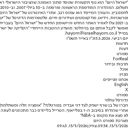
"ישראל היום" הוא גוף תקשורת שנוסד מתוך האמונה שהציבור הישראלי ראוי 
ת
ופרשנויות, וידיאו, פודקאסטים ושידורים חיים. פלטפורמות הדיגיטל של "ישרא
ב-2021 עלו לאוויר האתר החדש והיישומון החדש של "ישראל היום" בע
ואפשר לקבל אותם גם בניוזלטר. מועדון ההטבות הייחודי "הקליקה של ישרא
במייל hayom@israelhayom.co.il.
יום רביעי, 13.5.2026
כ"ו באייר תשפ"ו
חדשות
דעות
ספורט
ForReal
תרבות ובידור
אוכל
מגזין
אנחנו מגייסים
English
X
ספורט
כדורסל עולמי
חברו של בן שרף ישחק לצד דני אבדיה בפורטלנד? "אופציה זולה ומשתלמת"
אחרי שהודחו בסיבוב ה-1 בפלייאוף, הטרייל בלייזרס 
לא מצא את מקומו ב-NBA"
מערכת ספורט היום
13/5/2026, 09:38
,עודכן
13/5/2026, 09:43