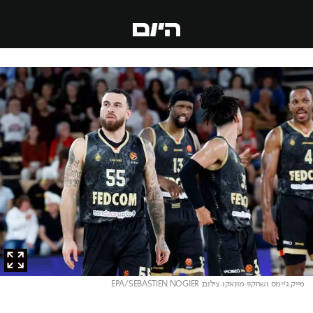
מייק ג'יימס ושחקני מונאקו
. צילום: EPA/SEBASTIEN NOGIER