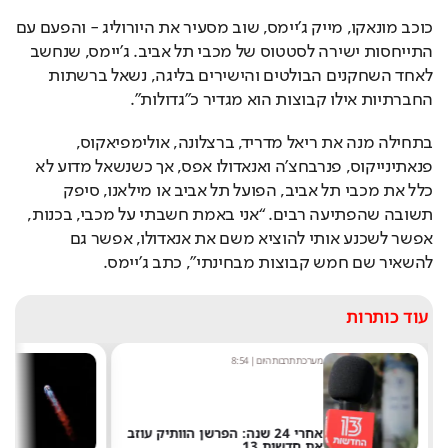
כוכב מונאקו, מייק ג’יימס, שוב מסעיר את היורוליג - והפעם עם 
התייחסות ישירה לסטטוס של מכבי תל אביב. ג’יימס, שנחשב 
לאחד השחקנים הבולטים והישירים בליגה, נשאל ברשתות 
החברתיות אילו קבוצות הוא מגדיר כ"גדולות".
בתחילה מנה את ריאל מדריד, ברצלונה, אולימפיאקוס, 
פנאתינייקוס, פנרבחצ’ה ואנאדולו אפס, אך כשנשאל מדוע לא 
כלל את מכבי תל אביב, הפועל תל אביב או מילאנו, סיפק 
תשובה שהפתיעה רבים. “אני באמת חשבתי על מכבי, בכנות, 
אפשר לשכנע אותי להוציא משם את אנאדולו, אפשר גם 
להשאיר שם חמש קבוצות מבחינתי”, כתב ג’יימס.
עוד כותרות
מערכת תרבות היום
|
8:54
ש
אחרי 24 שנה: הפרשן הוותיק עוזב
את חדשות 13
ש