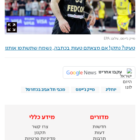
מייק ג'יימס,
צילום: EPA
טעינו? נתקן! אם מצאתם טעות בכתבה, נשמח שתשתפו אותנו
G
o
o
g
l
e
News
עקבו אחרינו
יורוליג
מייק ג'יימס
מכבי תל אביב בכדורסל
מדורים
מידע כללי
חדשות
צרו קשר
דעות
תקנון
תרבות
מדיניות פרטיות