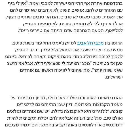
בהזדמנות אחרת אף התייחס ישירות למכבי ואמר: “אין לי ביף 
עם האוהדים שלהם, אנשים פשוט לא אוהבים שאומרים להם 
את האמת. מכבי פשוט לא טובים. הם היו טובים שנתיים רצוף, 
אבל באופן כללי לא מספיק טובים, לא מגיעים מספיק 
לפלייאוף. הפעם האחרונה שזכו הייתה עם טייריס רייס”.
הרומן בין 
מכבי תל אביב
 למייק ג'יימס החל עוד בשנת 2018, 
חמש שנים אחרי שעזב את הפועל גליל עליון, וכבר הספיק 
להפוך לכוכב ביורוליג במדי פנאתינייקוס וקאחה לבוראל. ג'יימס 
טען אז בטוויטר: "מכבי הציעה לי 600 אלף דולר, אבל אני חושב 
שאני שווה יותר", מה שהוביל לוויכוח ראשון עם אוהדים 
ישראלים.
ההתבטאויות האחרונות שלו הגיעו כחלק מדיון רחב יותר על 
מעמד הקבוצות באירופה, דיון שבו התייחס גם לז’לגיריס 
קובנה. “ז’לגיריס היא לא קבוצה גדולה. יש שם אוהדים נפלאים 
ואולם טוב, סגל טוב העונה אבל אין להם יכולת תקציבית להיות 
דומיננטיים או רלוונטיים באופן קבוע בהמשך. הם תמיד מציבים 