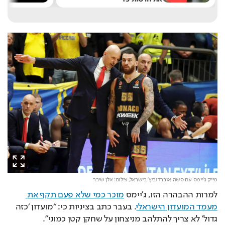
מייק ג'יימס עם סשה אוברדוביץ' בישראל,
צילום: אלן שיבר
למרות ההבהרה הזו, ג’יימס 
מוכר כמי שלא פעם תקף את 
מעמד המועדון הישראלי
. בעבר כתב בציניות כי: “מועדון ‘כזה 
גדול’ לא צריך להתלהב מניצחון על שחקן קטן כמוני”. 