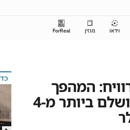
וידאו
מגזין
ForReal
כד
רוויח: המהפך
בפורטלנד הושלם ביותר מ-4
ר