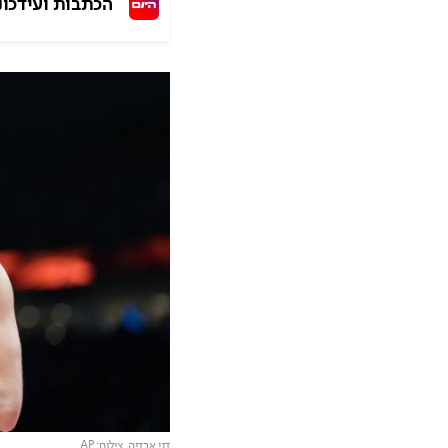
הכתבות ועידכונ
דני אבדיה,
צילום: AP