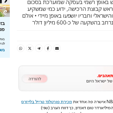
דש באופן רשמי בעסקה שמוערכת בסכום
ראש קבוצת הרכישה, ידוע כמי שמשקיע
שראלי וחבריו יושפעו באופן מיידי • אולם
קעה של כ-600 מיליון דולר
טרף
נקיון פסח - לא מה שהכרתם
בזמ
ים
מכי
דק במיוחד, עוצמה אדירה ולא מפחד מאף מכשול:
שואב האבק שמשנה את כללי המשחק
אל במדעים
בעלי
צומם
לנו 
בשיתוף Dreame
בשי
Loaded
:
Unmute
100.00%
מכירת פורטלנד טרייל בלייזרס
לקבוצת רכישה בראשות המיליארדר טום דאנדון, כך דווח הערב (שני) 