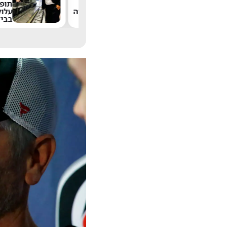
אביו של תמיר וקנין
תופעה 
נפרד: "אמרתי לך: תהיה
עלולה ל
אחרון, ענית: 'אבא, זה
בבידוק 
לא עובד ככה'"