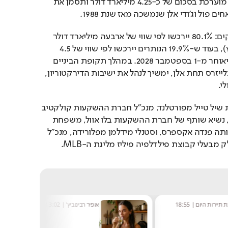
ב"אתלטיק". עסקת הענק מוערכת בסכום של כ-4.25 מיליארד דולר ותסמן את 
 פול וג'ודי אלן שנמשכה מאז שנת 1988.
המכירה תושלם בשני חלקים: 80.1% יירכשו לפי שווי של ארבעה מיליארד דולר 
וייסגרו כבר מחר (31 במרץ), בעוד ש-19.9% הנותרים יירכשו לפי שווי של 4.5 
מיליארד דולר ויושלמו לא יאוחר מ-1 בספטמבר 2028. במהלך תקופת הביניים 
ברט קולדה, יו"ר הטרייל בלייזרס תחת אלן, ימשיך לנהל את ישיבות הדירקטוריון, 
י.
קבוצת הרכישה כוללת את שיל טייל מפורטלנד, מנכ"ל חברת ההשקעות קולקטיב 
גלובל, מארק זהר משיקגו, נשיא שותף של חברת ההשקעות בלו אוול, משפחת 
צ'רנג מלאס וגאס, שבבעלותה פנדה אקספרס, וסטנלי מידלמן מפלורידה, מנכ"ל 
 מבעלי קבוצת פילדלפיה פיליז מליגת ה-MLB.
ות היום
|
18:55
אופיר רבינוביץ'
|
13:02