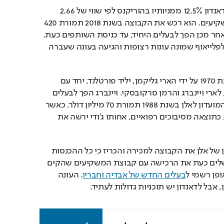
מוקדם יותר החודש מכר דאנדון 12.5% ממניותיו בהוריקנס לפי שווי של 2.66 
מיליארד דולר לשלושה משקיעים. הוא רכש את הקבוצה בשנת 2018 תמורת 420 
מיליון דולר ושלוש שנים לאחר מכן הפך לבעלים היחיד, עד כניסת השותפים כעת. 
תחתיו, הקבוצה העפילה לפלייאוף שמונה עונות רצופות והגיעה בעונה שעברה 
הטרייל בלייזרס נוסדו בשנת 1970 על ידי הארי גליקמן, יליד פורטלנד, יחד עם 
המשקיעים רוברט שמרץ, לארי ויינברג והרמן סרקובסקי. ויינברג הפך לבעלים 
העיקרי ב-1975 ומכר את המועדון לאלן בשנת 1988 תמורת 70 מיליון דולר. כאשר 
אלן נפטר ב-2018 בגיל 65, כתוצאה מסיבוכים רפואיים, אחותו ג'ודי ירשה את 
במאי 2025 העמיד העיזבון של אלן את הקבוצה למכירה והכריז כי כל ההכנסות 
ייתרמו לצדקה. דאנדון השלים כעת את הרכישה עם קבוצת המשקיעים שהקים 
פן רשמי ל
בעלים החדש של אבדיה וחבריו
. העונה 
אבל לדאנדון יש תוכניות גדולות לעתיד.