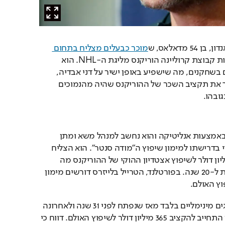
 מדאלאס, ש
מוכר כבעלים מצליח בתחום 
 ומחזיק ברוב מניות קבוצת קרוליינה הוריקנס מליגת ה-NHL. הוא 
משקיע את רוב המשאבים בשחקנים, מה שישפיע באופן ישיר על דני אבדיה, 
כאשר הוא ידוע בכך שהפך את תקציב השכר של ההוריקנס שהיה מהנמוכים 
ובהו.
את ההחלטות הוא מקבל באמצעות אנליטיקה והוא נחשב למנהל משא ומתן 
אגרסיבי. זה יבוא לידי ביטוי בדרישתו למימון שיפוץ ה"מודה סנטר". הוא הצליח 
להבטיח מימון של 300 מיליון דולר לשיפוץ אצטדיון ההוקי של ההוריקנס מה 
שהאריך את חוזה השכירות ל-20 שנה. בפורטלנד, הטרייל בלייזרס דורשים מימון 
ה"מודה סנטר" עבר שדרוגים מינימליים בלבד מאז שנפתח לפני 31 שנה ולאחרונה 
בית המחוקקים של אורגון התחייב להקציב 365 מיליון דולר לשיפוץ האולם. דווח כי 