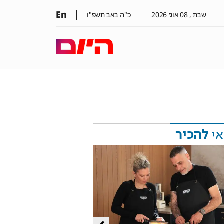
En
שבת ,
08
אוג׳
2026
כ"ה באב תשפ"ו
אי
להכיר