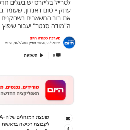
לטרייל בלייזרס יש בעלים ח
עתק • טום דאנדון, שעומד ב
את רוב המשאבים בשחקנים והי
ה"מודה סנטר" יעבור שיפוץ נרחב בהש
ירים שמצליחים לפתור כל
הזדמנות אחרונה להצ
ה מדעית
לנבחרות ישראל במדע
מערכת ספורט היום
30/3/2026, 20:58
,
עודכן
30/3/2026, 20:58
ת ישראל הצעירה במדעים מעניקה חוויה
בואו להכיר את חברי נבחרות ישר
 הרבה מעבר ללימודים
שכבר מחכים לכם – המיונים בעי
השמעה
0
וף מרכז מדעני העתיד
בשיתוף מרכז מדעני העתיד
מועצת המנהלים של ה-NBA אישרה פה אחד את 