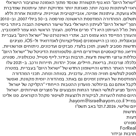
"ישראל היום" הוא גוף תקשורת שנוסד מתוך האמונה שהציבור הישראלי
ראוי לעיתונות טובה יותר, מאוזנת יותר ומדויקת יותר. עיתונות שמדברת
ולא צועקת. עיתונות אמינה, אובייקטיבית ועניינית. עיתונות אחרת וללא
תשלום. המהדורה המודפסת הראשונה פורסמה ב-30 ביולי 2007, וב-2010
הפך "ישראל היום" לעיתון הישראלי בעל שיעור החשיפה הגבוה ביותר בימי
חול. מו"ל העיתון היא ד"ר מרים אדלסון. העורך הראשי הוא עמר לחמנוביץ,
והעורך המייסד הוא עמוס רגב. אתרי האינטרנט של "ישראל היום" בעברית
ובאנגלית, כמו כן היישומונים (אפליקציות) לאנדרואיד ול-iOS, מציגים
חדשות מסביב לשעון, תוכן בלעדי, מבזקים ועדכונים, ניתוחים ופרשנויות,
וידיאו, פודקאסטים ושידורים חיים. פלטפורמות הדיגיטל של "ישראל היום"
כוללות ערוצי חדשות ודעות, תרבות ובידור, לייף סטייל, טכנולוגיה, ספורט,
כלכלה וצרכנות, בריאות, חיילים, אוכל, יהדות, תיירות ורכב. ב-2021 עלו
לאוויר האתר החדש והיישומון החדש של "ישראל היום" בעברית, במטרה
לספק לגולשים חוויה מהירה, עדכנית, בטוחה ונוחה. תכני המהדורה
המודפסת של העיתון זמינים גם באתר, במהדורה יומית מקוונת, ואפשר
לקבל אותם גם בניוזלטר. מועדון ההטבות הייחודי "הקליקה של ישראל
היום" מציע לגולשי האתר הנחות ומבצעים על מוצרים ושירותים. ישראל
היום פתוח להערות, לביקורת ולהצעות לשיפור מקהל הקוראים. פנו אלינו
במייל hayom@israelhayom.co.il.
יום שלישי, 21.7.2026
ז' באב תשפ"ו
חדשות
דעות
ספורט
ForReal
תרבות ובידור