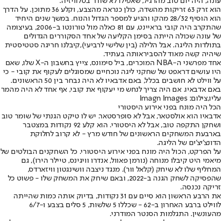
עונה, היה יום טוב מהרגיל, שאפילו לא שודר בטלוויזיה.
הוא זרק 63 זריקות מהשדה, כולן כנראה מהצבע, וקלע 36 מתוכן. על הדרך
הוא הוסיף 28/32 מהקו והגיע למספר הגדול והנוח. במשך שנים היחיד
שהתקרב היה קובי בראיינט, עם 81 כאלה מול טורונטו ב-2006, בעיצומה
של עונה שכולה הייתה בסימן הקליעה של אחד הסקוררים הגדולים
בתולדות הליגה. אבל הלילה (בין שלישי לרביעי),
קיבלנו חריגה סטטיסטית
שיהיה קשה מאוד להסביר
אותה בעתיד.
אחד מפרשני ה-NBA המוכרים, ביל סימונס, צייץ בחשבון ה-X שלו, שאם
היו עושים דראפט של שחקני ליגה נוכחיים שמסוגלים לעקוף את קובי - כי
על ווילט לא חושבים בכלל, באם אדבאיו לא היה נבחר בין 50 הראשונים.
באם אדבאיו. אם היה צריך לנחש מי יעקוף את קובי, אף אחד לא היה מהמר
עליו,צילום: Imagn Images
הכל היה מונח בפני אירוע היסטורי
אדבאיו הוא אולסטאר, אבל לא סופרסטאר. יש לו טיקט הגנתי של שומר טוב
ושחקן התקפה טוב, אבל לא היסטורי. הוא קלע 92 נקודות במצטבר
בארבעת המשחקים הראשונים של חודש מרץ - לא קרוב לחלוקת
הדונצ'יצ'ים של הליגה.
על הפרקט, הכול היה מונח בפני אירוע היסטורי. כל השחקנים הבולטים של
מיאמי היט קיבלו מנוחה (נורמן פאוול, אנדרו וויגינס, טיילר הירו), גם
המחליף שלו לא שיחק (קלאל וור). מנגד ניצבה וושינגטון וויזארדס,
שהפסיקה לשחק הגנה ב-2022, ובאם שיחק את המשחק שלו - פשוט כל
זריקה נכנסה.
את הרבע הראשון הוא סיים עם 31 נקודות, בדיוק אותה כמות שהייתה
לווילט ברבע האחרון ב-62 - שכללו 5 שלשות, 5 סלים בצבע ו-6/7
מהעונשין. התגלמות הסנטר המודרני.