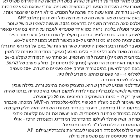
מבט מהיר מאוד על הזריקות שקלע במשחק מראה שהוויזארדס פשוט לא
שמרו עליו. העזרות הגיעו רק במחצית השנייה, אחרי שבאם הגיע למחוזות
ה-55 נקודות, והוא עשה מה שרצה על המגרש כי לא היה מי שיעצור אותו.
באם אדבאיו שואג. עשה מה שהוא רוצה מול וושינגטון,צילום: AFP
אלכס סאר, הבחירה השנייה בדראפט 2024, שעשה לעצמו שם של שומר
סביר ומעלה בליגה, נראה כמו אחד שמעדיף לשבת על החוף במיאמי מאשר
לשחק הגנה. גם מחליפיו, טריסטן ווקצ'ביץ' ואנתוני גיל, נראו יותר בעלי
מוטיבציה מלמנוע ממנו להגיע ל-80 מאשר למנוע ממנו להגיע ל-60.
מעבר לאותו רבע ראשון היסטורי, שאר הדקות של באם על המגרש התנהלו
בצורה מאוד צ'מברליינית - סלים בצבע (בעיקר מחדירות פנויות לחלוטין
במחצית השנייה) והגעה לקו העונשין. 24 מתוך 40 הנקודות שקלע ב-24
הדקות האחרונות היו מהקו (מתוך 29 ניסיונות), כחלק מערב של 36/43.
באם הפך לראשון בהיסטוריה שזרק +40 פעמים מהשדה, +20 פעמים
לשלוש ו-+40 פעמים מהקו. מופרע לחלוטין.
הדלת לשינוי נפתחה
עוד לפני שנגיע לשחקן שהוא, נתעסק טיפה בהיסטוריה. בלילה שבין
חמישי לשישי צ'מברליין צפוי לרדת למקום השני בהיסטוריה בנתון שהיה
שייך רק לו - כמות המשחקים הרצופים עם 20 נק' ומעלה.
מי שאמור לטפס מעליו הוא שיי גילג'ס-אלכסנדר, ה-MVP המכהן, שנבחר
במקום ה-11 בדראפט, הועבר בטרייד בעונתו השנייה והיה חלק מקבוצה
רעה במיוחד מבחינה היסטורית. הוא יעשה את זה עם קליעות מחצי
מרחק, נשק שהלך לעולמו מהכדורסל המודרני, ומעמדת הרכז - אולי
התגשמות החלום של ד"ר ג'יימס נייסמית'.
שיי גילג'ס אלכסנדר. הוא צפוי לעבור את צ'מברליין,צילום: AP
חריגה סטטיסטית עם משמעות גדולה