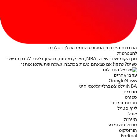
הכתבות ועידכוני הספורט החמים אצלך בטלגרם
להצטרפות
סגן הקומישינר של ה-NBA, מארק טייטום, בראיון בלעדי // דרור פישר
טעינו? נתקן! אם מצאתם טעות בכתבה, נשמח שתשתפו אותנו
עקבו אחרינו
G
o
o
g
l
e
News
NBA
ווילט צ'מברליין
מיאמי היט
מדורים
ספורט
תרבות ובידור
לייף סטייל
אוכל
תיירות
טכנולוגיה ומדע
הורוסקופ
ForReal