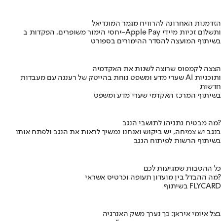
הזדמנות האחרונה להרוויח מגמר המונדיאל
יחסי הימור משופרים, הפקדות ב-Apple Pay ותשלום זכיות מיידי
בשיתוף המועצה להסדר ההימורים בספורט
הצצה לקמפוס שרוצה לשנות את האקדמיה
שערי מדע ומשפט נוחת בהייטק של רעננה עם מעבדות AI ותוכניות
חדשות
בשיתוף המרכז האקדמי שערי מדע ומשפט
מה מבטיח נתניהו לתושבי הנגב?
בנגב יש צמיחה, יש ביקוש ואנחנו נמשיך לראות את הנגב ולפתח אותו
בשיתוף הרשות לפיתוח הנגב
כל ההטבות שמגיעות לכם
מה ההבדל בין מועדון תעופה וכרטיס אשראי?
בשיתוף FLYCARD
בצל איומי איראן: כך נערך משק האנרגיה