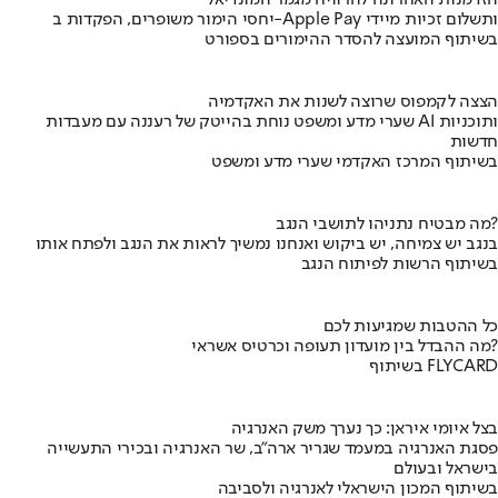
יחסי הימור משופרים, הפקדות ב-Apple Pay ותשלום זכיות מיידי
בשיתוף המועצה להסדר ההימורים בספורט
הצצה לקמפוס שרוצה לשנות את האקדמיה
שערי מדע ומשפט נוחת בהייטק של רעננה עם מעבדות AI ותוכניות
חדשות
בשיתוף המרכז האקדמי שערי מדע ומשפט
מה מבטיח נתניהו לתושבי הנגב?
בנגב יש צמיחה, יש ביקוש ואנחנו נמשיך לראות את הנגב ולפתח אותו
בשיתוף הרשות לפיתוח הנגב
כל ההטבות שמגיעות לכם
מה ההבדל בין מועדון תעופה וכרטיס אשראי?
בשיתוף FLYCARD
בצל איומי איראן: כך נערך משק האנרגיה
פסגת האנרגיה במעמד שגריר ארה"ב, שר האנרגיה ובכירי התעשייה
בישראל ובעולם
בשיתוף המכון הישראלי לאנרגיה ולסביבה