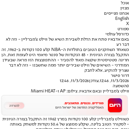
אוכל
מגזין
אנחנו מגייסים
English
X
ספורט
כדורסל עולמי
באם אדבאיו פתח את הדלת לשבירת השיא של ווילט צ'מברליין - וזה לא
דבר רע
כשאחד השחקנים הטובים בתולדות ה-NBA קלע 100 נקודות ב-1962, זה
התקבל בצורה הגיונית • 83 הנקודות של סנטר מיאמי היט לעומת זאת, הן
חריגה סטטיסטית שקשה מאוד להסביר • ההתפוצצות הזו מראה שבעידן
המודרני - השיאים של ווילט שבירים יותר ממה שחשבנו - וזה לא דבר
שצריך להוקיע, אלא לחבק
דרור פישר
11/3/2026, 12:46
,עודכן
11/3/2026, 12:46
0
השמעה
ווילט צ'מברליין ובאם אדבאיו. צילום: AP ו-Miami HEAT
כשווילט צ'מברליין קלע 100 נקודות במרץ 1962 זה התקבל בצורה הגיונית
- לסקורר הטוב בליגה, שקלע ממוצע של 50.4 נקודות למשחק באותה