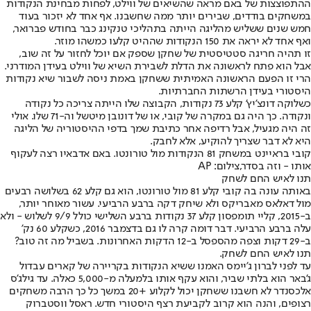
ההתפוצצות של באם מראה שהשיאים של ווילט, לפחות מבחינת הנקודות
במשחקים בודדים, שבירים יותר ממה שחשבנו. אף אחד לא יזכור בעוד
חמש שנים ששליש מהליגה הייתה בתהליכי טנקינג כבר בחודש פברואר,
ואף אחד לא יראה את 150 הנקודות שההיט קלעו כמשהו מוזר.
זו תהיה חריגה סטטיסטית של שחקן שספק אם יוכל לחזור על זה שוב,
אבל הוא פתח לראשונה את הדלת לשבירת השיא של ווילט בעידן המודרני.
הרי זו הפעם הראשונה האמיתית ששחקן באמת ניסה לשבור שיא נקודות
היסטורי בעידן הרשתות החברתיות.
כשלוקה דונצ'יץ' קלע 73 נקודות, הקבוצה שלו הייתה צריכה כל נקודה
ונקודה. כך היה גם במקרה של קובי, או של דונובן מיטשל וה-71 שלו. אולי
זה היה מגעיל, אבל רדיפה אחר כתיבת שמך בדפי ההיסטוריה של הליגה
היא לא דבר שצריך להוקיע, אלא לחבק.
קובי בראיינט במשחק 81 הנקודות מול טורונטו. באם אדבאיו רצה לעקוף
אותו - וזה בסדר,צילום: AP
תנו לאיש החם לשחק
באותה עונה בה קובי קלע 81 מול טורונטו, הוא גם קלע 62 בשלושה רבעים
מול דאלאס מאבריקס ולא שיחק דקה ברבע הרביעי. עשור מאוחר יותר,
ב-2015, קליי תומפסון קלע 37 נקודות ברבע השלישי כולל 9/9 לשלוש - ולא
עלה ברבע הרביעי. דבר דומה קרה לו גם בדצמבר 2016, כשקלע 60 נק'
ב-29 דקות וצפה מהספסל ב-12 הדקות האחרונות. בשביל מה זה טוב?
תנו לאיש החם לשחק.
עד לפני לברון ג'יימס האמנו ששיא הנקודות בקריירה של קארים עבדול
ג'באר הוא בלתי שביר, והוא עקף אותו בלמעלה מ-5,000 כאלה. עד גילג'ס
אלכסנדר לא חשבנו ששחקן יכול לקלוע +20 במשך כל כך הרבה משחקים
רצופים, והנה הוא קרוב לקביעת רצף היסטורי חדש. ראסל ווסטברוק