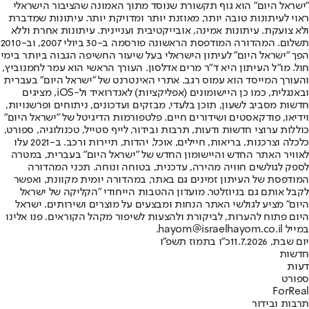
"ישראל היום" הוא גוף תקשורת שנוסד מתוך האמונה שהציבור הישראלי
ראוי לעיתונות טובה יותר, מאוזנת יותר ומדויקת יותר. עיתונות שמדברת
ולא צועקת. עיתונות אמינה, אובייקטיבית ועניינית. עיתונות אחרת וללא
תשלום. המהדורה המודפסת הראשונה פורסמה ב-30 ביולי 2007, וב-2010
הפך "ישראל היום" לעיתון הישראלי בעל שיעור החשיפה הגבוה ביותר בימי
חול. מו"ל העיתון היא ד"ר מרים אדלסון. העורך הראשי הוא עמר לחמנוביץ,
והעורך המייסד הוא עמוס רגב. אתרי האינטרנט של "ישראל היום" בעברית
ובאנגלית, כמו כן היישומונים (אפליקציות) לאנדרואיד ול-iOS, מציגים
חדשות מסביב לשעון, תוכן בלעדי, מבזקים ועדכונים, ניתוחים ופרשנויות,
וידיאו, פודקאסטים ושידורים חיים. פלטפורמות הדיגיטל של "ישראל היום"
כוללות ערוצי חדשות ודעות, תרבות ובידור, לייף סטייל, טכנולוגיה, ספורט,
כלכלה וצרכנות, בריאות, חיילים, אוכל, יהדות, תיירות ורכב. ב-2021 עלו
לאוויר האתר החדש והיישומון החדש של "ישראל היום" בעברית, במטרה
לספק לגולשים חוויה מהירה, עדכנית, בטוחה ונוחה. תכני המהדורה
המודפסת של העיתון זמינים גם באתר, במהדורה יומית מקוונת, ואפשר
לקבל אותם גם בניוזלטר. מועדון ההטבות הייחודי "הקליקה של ישראל
היום" מציע לגולשי האתר הנחות ומבצעים על מוצרים ושירותים. ישראל
היום פתוח להערות, לביקורת ולהצעות לשיפור מקהל הקוראים. פנו אלינו
במייל hayom@israelhayom.co.il.
יום שבת, 11.7.2026
כ"ו בתמוז תשפ"ו
חדשות
דעות
ספורט
ForReal
תרבות ובידור