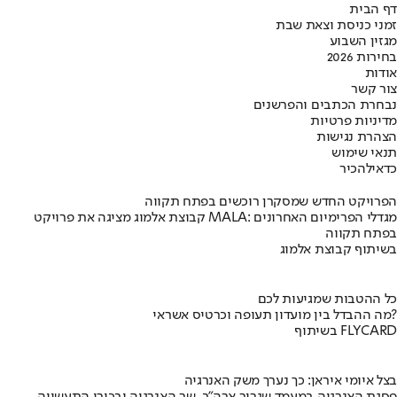
דף הבית
זמני כניסת וצאת שבת
מגזין השבוע
בחירות 2026
אודות
צור קשר
נבחרת הכתבים והפרשנים
מדיניות פרטיות
הצהרת נגישות
תנאי שימוש
כדאי
להכיר
הפרויקט החדש שמסקרן רוכשים בפתח תקווה
קבוצת אלמוג מציגה את פרויקט MALA: מגדלי הפרימיום האחרונים
בפתח תקווה
בשיתוף קבוצת אלמוג
כל ההטבות שמגיעות לכם
מה ההבדל בין מועדון תעופה וכרטיס אשראי?
בשיתוף FLYCARD
בצל איומי איראן: כך נערך משק האנרגיה
פסגת האנרגיה במעמד שגריר ארה"ב, שר האנרגיה ובכירי התעשייה