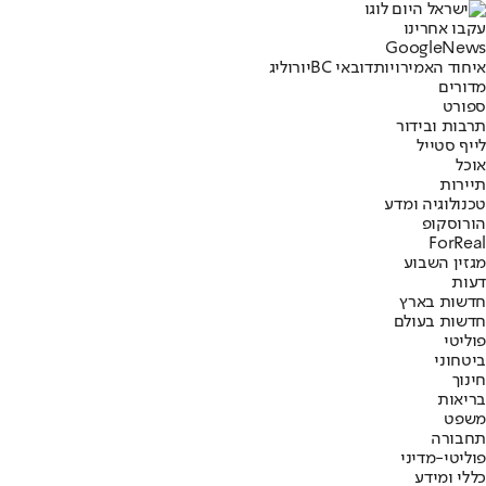
עקבו אחרינו
G
o
o
g
l
e
News
איחוד האמירויות
דובאי BC
יורוליג
מדורים
ספורט
תרבות ובידור
לייף סטייל
אוכל
תיירות
טכנולוגיה ומדע
הורוסקופ
ForReal
מגזין השבוע
דעות
חדשות בארץ
חדשות בעולם
פוליטי
ביטחוני
חינוך
בריאות
משפט
תחבורה
פוליטי-מדיני
כללי ומידע