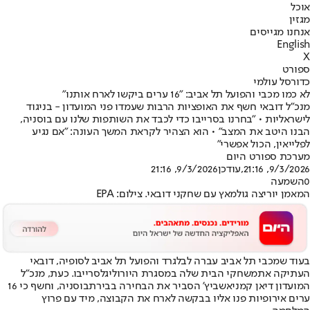
אוכל
מגזין
אנחנו מגייסים
English
X
ספורט
כדורסל עולמי
לא כמו מכבי והפועל תל אביב: "16 ערים ביקשו לארח אותנו"
מנכ"ל דובאי חשף את האופציות הרבות שעמדו פני המועדון - בניגוד
לישראליות • "בחרנו בסרייבו כדי לכבד את השותפות שלנו עם בוסניה,
הבנו היטב את המצב" • הוא הצהיר לקראת המשך העונה: "אם נגיע
לפלייאין, הכול אפשרי"
מערכת ספורט היום
9/3/2026, 21:16
,עודכן
9/3/2026, 21:16
0
השמעה
המאמן יוריצה גולמאץ עם שחקני דובאי. צילום: EPA
בעוד שמכבי תל אביב עברה לבלגרד והפועל תל אביב לסופיה, דובאי
העתיקה את
משחקי הבית שלה במסגרת היורוליג
לסרייבו. כעת, מנכ"ל
המועדון דיאן קמניאשביץ' הסביר את הבחירה בבירת
בוסניה
, וחשף כי 16
ערים אירופיות פנו אליו בבקשה לארח את הקבוצה, מיד עם פרוץ