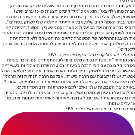
המלחמה.
"בעקבות ההסלמה במזרח התיכון היה ברור שעלינו לשחק את משחקי
הבית מחוץ לדובאי", הוא אמר. "מיד קיבלנו הצעות מ-16 ערים שרצו
שנשחק אצלן, אולי היה עדיף שנבחר בעיר אחרת שבה התשתיות טובות
יותר עבור האמריקנים שלנו, אבל זו הייתה החלטה שלי לשחק בסרייבו".
דובאי כבר אירחה את הפועל ת"א בעיר וקמניאשביץ' המשיך: "הייתה לנו
כוונה לשחק כאן ובדרך זו לכבד את השותפות שלנו עם בוסניה. הבנו היטב
את המצב ו
ההחלטה של המשטרה לקיים את המשחק ללא קהל
הייתה
נכונה לחלוטין. אני רוצה להודות לעיר סרייבו, לבוסניה ולמשטרה על ארגון
ללא דופי".
מקינלי רייט מול קודי מילר מקינטייר,צילום: EPA
הוא הוסיף: "זו עונת הבכורה שלנו ביורוליג והתמודדנו עם הרבה בעיות
ואנחנו הקבוצה עם הכי הרבה פציעות. המטרה שלנו היא להיות בעשירייה
הראשונה ביורוליג ולשחק בגמר הליגה האדריאטית. אם נגיע לפלייאין הכול
אפשרי, יש לנו קבוצה עם הרבה כישרון, אבל גם הרבה תנודות וזה נורמלי".
לדובאי לא היה את הקושי של הישראליות במציאת בית חלופי. אז, אחרי 7
באוקטובר, הקבוצות שלנו נאלצו למצוא פתרונות ורוב המדינות לא
התלהבו על הרעיון שנתארח אצלן, ורק סרביה, גרמניה, בולגריה, הונגריה
ולטביה פתחו את השערים. לקבוצה מאיחוד האמירויות לעומת זאת, פנו
16 ערים שונות.
מאמן דובאי יוריצה גולמאץ,צילום: EPA