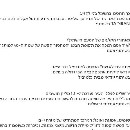
כך תחסכו בחשמל בלי להזיע
מהפכת האנרגיה של תדיראן: שליטה, אבטחת מידע וניהול אקלים חכם בבי
בשיתוף TADIRAN
מאחורי הקלעים של הטעם הישראלי
איך אסם הפכה את תקופת הצנע והמחסור הקשה של שנות ה-40 למותג לאומי?
בשיתוף אסם
אתם עוד לא שם? הטיסה למונדיאל כבר יצאה
יונדאי לוקחת אתכם לבמה הכי גדולה בעולם
בשיתוף יונדאי מבית כלמוביל
ירושלים 2040: העיר נערכת ל- 1.5 מליון תושבים
מנכ"לית העירייה מציגה תוכנית להשארת הצעירים ובניית עתיד הדור הבא
בשיתוף עיריית ירושלים
שופינג, אמנות ואוכל: המרכז המתחדש של מזרח י-ם
קפיצה קטנה לחו"ל: טיילת חדשה, מיצגי אמנות, וכיכרות משופצות בהשקעה של 100 מיליון ₪