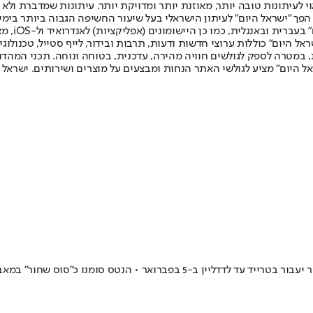
לעיתונות טובה יותר, מאוזנת יותר ומדויקת יותר. עיתונות שמדברת ולא צ
שלום. המהדורה המודפסת הראשונה פורסמה ב-30 ביולי 2007, וב-2010 הפך "ישראל היום" לעיתון הישראלי בעל שי
לחמנוביץ,
ל היום" כוללות ערוצי חדשות ודעות, תרבות ובידור, לייף סטייל, טכנולוגיה
ברית, במטרה לספק לגולשים חוויה מהירה, עדכנית, בטוחה ונוחה. תכני המה
ל היום" מציע לגולשי האתר הנחות ומבצעים על מוצרים ושירותים. ישראל 
כתב ה"אתלטיק" ג'ון הולינג'ר דיווח כי לפי מקור ב-NBA, מייקל פורטר ג'וניור יעבור 