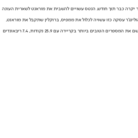
בר יקרה כבר תוך חודש, הנטס עשויים להשבית את מוראנט לשארית העונה
ינג'ר עסקה כזו עשויה לכלול את ממפיס, ברוקלין שתקבל את מוראנט,
פורטר בן ה-27 בילה את שבע העונות הראשונות שלו ב-NBA בדנבר נאגטס, עימה זכה באליפות ב-2023. הקיץ הוא עבר בטרייד לברוקלין, שם הוא רושם את המספרים הטובים ביותר בקריירה עם 25.9 נקודות, 7.4 ריבאונדים