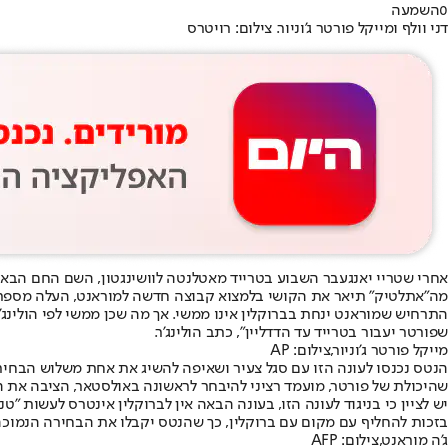
0
השמעה
דני וולף ומייקל פורטר ג'וניור. צילום: רויטרס
אחרי שטריי יאנג
עבר השבוע בטרייד מאטלנטה לוושינגטון
, השם החם הבא 
מה"אתלטיק" תיאר את הקושי בלמצוא קבוצה חדשה למוראנט, העלה מספר 
שפורטר יעבור בטרייד עד הדדליין", כתב הולינג'ר.
מייקל פורטר ג'וניור,צילום: AP
הנטס נכנסו לעונה הזו עם סגל צעיר ושאיפה להשיג את אחת משלוש הבחירו
שהיכולת של פורטר, מועמד רציני להיבחר לראשונה באולסטאר, הציבה את 
בזכות להחליף עם מקום עם ברוקלין, כך שהנטס יקבלו את הבחירה הנמוכה
ג'ה מוראנט,צילום: AFP