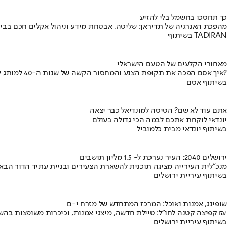
כך תחסכו בחשמל בלי להזיע
מהפכת האנרגיה של תדיראן: שליטה, אבטחת מידע וניהול אקלים חכם בבי
בשיתוף TADIRAN
מאחורי הקלעים של הטעם הישראלי
איך אסם הפכה את תקופת הצנע והמחסור הקשה של שנות ה-40 למותג לאומי?
בשיתוף אסם
אתם עוד לא שם? הטיסה למונדיאל כבר יצאה
יונדאי לוקחת אתכם לבמה הכי גדולה בעולם
בשיתוף יונדאי מבית כלמוביל
ירושלים 2040: העיר נערכת ל- 1.5 מליון תושבים
מנכ"לית העירייה מציגה תוכנית להשארת הצעירים ובניית עתיד הדור הבא
בשיתוף עיריית ירושלים
שופינג, אמנות ואוכל: המרכז המתחדש של מזרח י-ם
קפיצה קטנה לחו"ל: טיילת חדשה, מיצגי אמנות, וכיכרות משופצות בהשקעה של 100 מיליון ₪
בשיתוף עיריית ירושלים