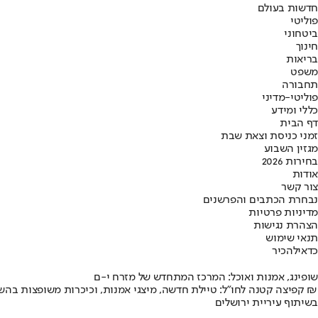
חדשות בעולם
פוליטי
ביטחוני
חינוך
בריאות
משפט
תחבורה
פוליטי-מדיני
כללי ומידע
דף הבית
זמני כניסת וצאת שבת
מגזין השבוע
בחירות 2026
אודות
צור קשר
נבחרת הכתבים והפרשנים
מדיניות פרטיות
הצהרת נגישות
תנאי שימוש
כדאי
להכיר
שופינג, אמנות ואוכל: המרכז המתחדש של מזרח י-ם
קפיצה קטנה לחו"ל: טיילת חדשה, מיצגי אמנות, וכיכרות משופצות בהשקעה של 100 מיליון ₪
בשיתוף עיריית ירושלים