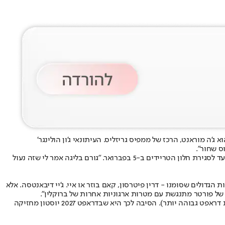
 ג'ה מוראנט
, הרכז של ממפיס גריזליס. העיתונאי ג'ון הולינגר'
וס שחור".
התרחיש שמוראנט ינחת בברוקלין אינו ממשי. אך מה שכן ממשי לפי הולינג'ר הוא תרחיש לפיו כוכב הקבוצה מייקל פורטר ג'וניור יעבור בעצמו בטרייד עד לסגירת חלון הטריידים ב-5 בפברואר. "גורם בליגה אמר לי שזה נעול
ולים שסומנו - דרין פיטרסון, קאם בוזר או איי. ג'יי דיבאנטסה. אלא
של פורטר מתנגשת עם מטרות ארגוניות אחרות של ברוקלין".
יש לציין כי בניגוד לעונה הזו, בעונה הבאה אין לברוקלין אינטרס לעשות "טנקינג" (להחליש את הסגל בטווח הקצר בכדי להפסיד "בכוונה" ולהשיג בחירת דראפט גבוהה יותר). הסיבה לכך היא שבדראפט 2027 יוסטון מחזיקה