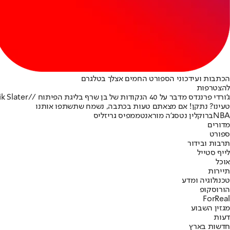
הכתבות ועידכוני הספורט החמים אצלך בטלגרם
להצטרפות
ג'ורדי פרננדס מדבר על 40 הנקודות של בן שרף בליגת הפיתוח //Erik Slater
טעינו? נתקן! אם מצאתם טעות בכתבה, נשמח שתשתפו אותנו
NBA
ברוקלין נטס
ג'ה מוראנט
ממפיס גריזליס
מדורים
ספורט
תרבות ובידור
לייף סטייל
אוכל
תיירות
טכנולוגיה ומדע
הורוסקופ
ForReal
מגזין השבוע
דעות
חדשות בארץ