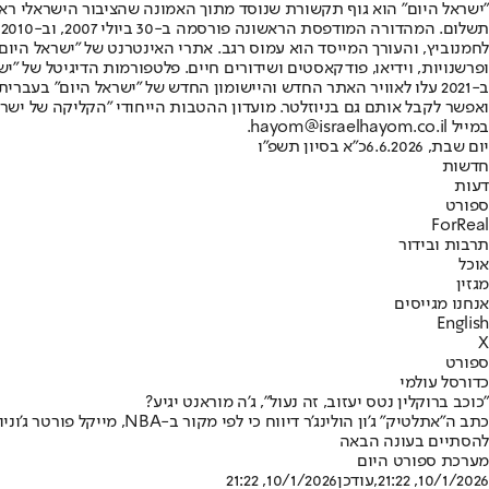
"ישראל היום" הוא גוף תקשורת שנוסד מתוך האמונה שהציבור הישראלי ראוי 
ת
ופרשנויות, וידיאו, פודקאסטים ושידורים חיים. פלטפורמות הדיגיטל של "ישרא
ב-2021 עלו לאוויר האתר החדש והיישומון החדש של "ישראל היום" בע
ואפשר לקבל אותם גם בניוזלטר. מועדון ההטבות הייחודי "הקליקה של ישרא
במייל hayom@israelhayom.co.il.
יום שבת, 6.6.2026
כ"א בסיון תשפ"ו
חדשות
דעות
ספורט
ForReal
תרבות ובידור
אוכל
מגזין
אנחנו מגייסים
English
X
ספורט
כדורסל עולמי
"כוכב ברוקלין נטס יעזוב, זה נעול", ג'ה מוראנט יגיע?
להסתיים בעונה הבאה
מערכת ספורט היום
10/1/2026, 21:22
,עודכן
10/1/2026, 21:22