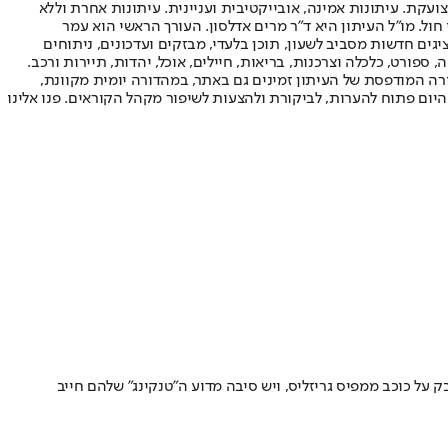
ועקת. עיתונות אמינה, אובייקטיבית ועניינית. עיתונות אחרת וללא
עור החשיפה הגבוה ביותר בימי חול. מו"ל העיתון היא ד"ר מרים אדלסון. העורך הראשי הוא עמר
 והעורך המייסד הוא עמוס רגב. אתרי האינטרנט של "ישראל היום" בעברית ובאנגלית, כמו כן היישומונים (אפליקציות) לאנדרואיד ול-iOS, מציגים חדשות מסביב לשעון, תוכן בלעדי, מבזקים ועדכונים, ניתוחים
, ספורט, כלכלה וצרכנות, בריאות, חיילים, אוכל, יהדות, תיירות ורכב.
דורה המודפסת של העיתון זמינים גם באתר, במהדורה יומית מקוונת,
היום פתוח להערות, לביקורת ולהצעות לשיפור מקהל הקוראים. פנו אלינו
בטרייד עד לדדליין ב-5 בפברואר • הנטס סומנו כ"סוס שחור" במאבק על כוכב ממפיס גריזליס, ויש סיבה מדוע ה"טנקינג" שלהם חייב