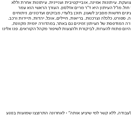
ועקת. עיתונות אמינה, אובייקטיבית ועניינית. עיתונות אחרת וללא
עור החשיפה הגבוה ביותר בימי חול. מו"ל העיתון היא ד"ר מרים אדלסון. העורך הראשי הוא עמר
 והעורך המייסד הוא עמוס רגב. אתרי האינטרנט של "ישראל היום" בעברית ובאנגלית, כמו כן היישומונים (אפליקציות) לאנדרואיד ול-iOS, מציגים חדשות מסביב לשעון, תוכן בלעדי, מבזקים ועדכונים, ניתוחים
, ספורט, כלכלה וצרכנות, בריאות, חיילים, אוכל, יהדות, תיירות ורכב.
דורה המודפסת של העיתון זמינים גם באתר, במהדורה יומית מקוונת,
היום פתוח להערות, לביקורת ולהצעות לשיפור מקהל הקוראים. פנו אלינו
לעבודה, ללא קשר למי שיציע אותה" • לאחרונה התרוצצו שמועות בנוגע