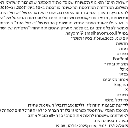
"ישראל היום" הוא גוף תקשורת שנוסד מתוך האמונה שהציבור הישראלי ראוי 
ת
ופרשנויות, וידיאו, פודקאסטים ושידורים חיים. פלטפורמות הדיגיטל של "ישרא
ב-2021 עלו לאוויר האתר החדש והיישומון החדש של "ישראל היום" בע
ואפשר לקבל אותם גם בניוזלטר. מועדון ההטבות הייחודי "הקליקה של ישרא
במייל hayom@israelhayom.co.il.
יום שני, 8.6.2026
כ"ג בסיון תשפ"ו
חדשות
דעות
ספורט
ForReal
תרבות ובידור
אוכל
מגזין
אנחנו מגייסים
English
X
ספורט
כדורסל עולמי
לידיעת קבוצות היורוליג: ז'ליקו אוברדוביץ' חשף את עתידו
המאמן האגדי שהתפטר מפרטיזן בלגרד הצהיר כי לא יחזור לקווים לפחות עד 
למועדונים שישמחו לראות את הסרבי בן ה-65 מוביל אותם
מערכת ספורט היום
17/12/2025, 19:05
,עודכן
17/12/2025, 19:08