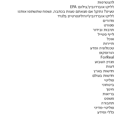
להצטרפות
ז'ליקו אוברדוביץ',צילום: EPA
טעינו? נתקן! אם מצאתם טעות בכתבה, נשמח שתשתפו אותנו
ז'ליקו אוברדוביץ'
יורוליג
פרטיזן בלגרד
מדורים
ספורט
תרבות ובידור
לייף סטייל
אוכל
תיירות
טכנולוגיה ומדע
הורוסקופ
ForReal
מגזין השבוע
דעות
חדשות בארץ
חדשות בעולם
פוליטי
ביטחוני
חינוך
בריאות
משפט
תחבורה
פוליטי-מדיני
כללי ומידע