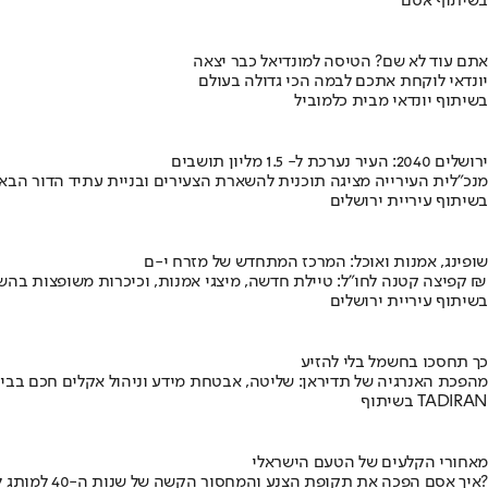
בשיתוף אסם
אתם עוד לא שם? הטיסה למונדיאל כבר יצאה
יונדאי לוקחת אתכם לבמה הכי גדולה בעולם
בשיתוף יונדאי מבית כלמוביל
ירושלים 2040: העיר נערכת ל- 1.5 מליון תושבים
מנכ"לית העירייה מציגה תוכנית להשארת הצעירים ובניית עתיד הדור הבא
בשיתוף עיריית ירושלים
שופינג, אמנות ואוכל: המרכז המתחדש של מזרח י-ם
קפיצה קטנה לחו"ל: טיילת חדשה, מיצגי אמנות, וכיכרות משופצות בהשקעה של 100 מיליון ₪
בשיתוף עיריית ירושלים
כך תחסכו בחשמל בלי להזיע
מהפכת האנרגיה של תדיראן: שליטה, אבטחת מידע וניהול אקלים חכם בבי
בשיתוף TADIRAN
מאחורי הקלעים של הטעם הישראלי
איך אסם הפכה את תקופת הצנע והמחסור הקשה של שנות ה-40 למותג לאומי?