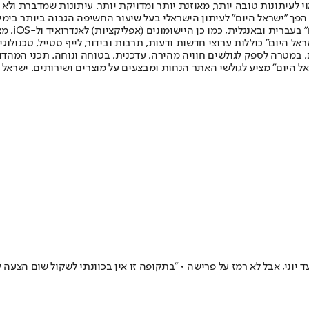
לעיתונות טובה יותר, מאוזנת יותר ומדויקת יותר. עיתונות שמדברת ולא צ
שלום. המהדורה המודפסת הראשונה פורסמה ב-30 ביולי 2007, וב-2010 הפך "ישראל היום" לעיתון הישראלי בעל שי
לחמנוביץ,
ל היום" כוללות ערוצי חדשות ודעות, תרבות ובידור, לייף סטייל, טכנולוגיה
ברית, במטרה לספק לגולשים חוויה מהירה, עדכנית, בטוחה ונוחה. תכני המה
ל היום" מציע לגולשי האתר הנחות ומבצעים על מוצרים ושירותים. ישראל 
יוני, אבל לא רמז על פרישה • "בתקופה זו אין בכוונתי לשקול שום הצעה 