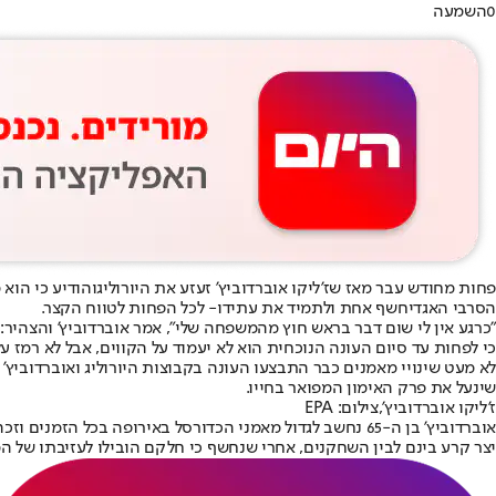
0
השמעה
פחות מחודש עבר מאז ש
ז'ליקו אוברדוביץ' זעזע את היורוליג
והודיע כי הוא
הסרבי האגדי
חשף אחת ולתמיד את עתידו
- לכל הפחות לטווח הקצר.
"כרגע אין לי שום דבר בראש חוץ מהמשפחה שלי", אמר אוברדוביץ' והצהיר: 
כי לפחות עד סיום העונה הנוכחית הוא לא יעמוד על הקווים, אבל לא רמז ע
לא מעט שינויי מאמנים כבר התבצעו העונה בקבוצות היורוליג ואוברדוביץ'
שינעל את פרק האימון המפואר בחייו.
ז'ליקו אוברדוביץ',צילום: EPA
אוברדוביץ' בן ה-65 נחשב לגדול מאמני הכדורסל באירופה בכל הזמנים וזכה בלא פחות מתשעה גביעי יורוליג. הוא מזוהה בעיקר עם פנאתינייקוס ופרטיזן ואוהדי הקבוצה מבלגרד עדיין
יצר קרע בינם לבין השחקנים, אחרי שנחשף כי חלקם הובילו לעזיבתו של ה