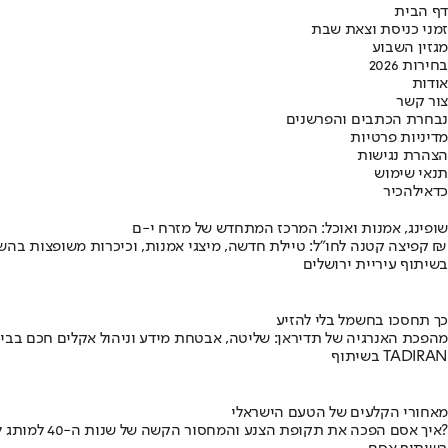
דף הבית
זמני כניסת וצאת שבת
מגזין השבוע
בחירות 2026
אודות
צור קשר
נבחרת הכתבים והפרשנים
מדיניות פרטיות
הצהרת נגישות
תנאי שימוש
כדאי
להכיר
שופינג, אמנות ואוכל: המרכז המתחדש של מזרח י-ם
קפיצה קטנה לחו"ל: טיילת חדשה, מיצגי אמנות, וכיכרות משופצות בהשקעה של 100 מיליון ₪
בשיתוף עיריית ירושלים
כך תחסכו בחשמל בלי להזיע
מהפכת האנרגיה של תדיראן: שליטה, אבטחת מידע וניהול אקלים חכם בבי
בשיתוף TADIRAN
מאחורי הקלעים של הטעם הישראלי
איך אסם הפכה את תקופת הצנע והמחסור הקשה של שנות ה-40 למותג לאומי?