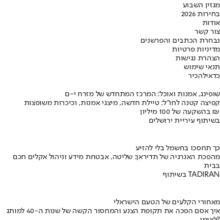
מגזין השבוע
בחירות 2026
אודות
צור קשר
נבחרת הכתבים והפרשנים
מדיניות פרטיות
הצהרת נגישות
תנאי שימוש
כדאי
להכיר
שופינג, אמנות ואוכל: המרכז המתחדש של מזרח י-ם
קפיצה קטנה לחו"ל: טיילת חדשה, מיצגי אמנות, וכיכרות משופצות
בהשקעה של 100 מיליון ₪
בשיתוף עיריית ירושלים
כך תחסכו בחשמל בלי להזיע
מהפכת האנרגיה של תדיראן: שליטה, אבטחת מידע וניהול אקלים חכם
בבית
בשיתוף TADIRAN
מאחורי הקלעים של הטעם הישראלי
איך אסם הפכה את תקופת הצנע והמחסור הקשה של שנות ה-40 למותג
לאומי?