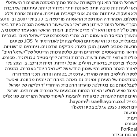
"ישראל היום" הוא גוף תקשורת שנוסד מתוך האמונה שהציבור הישראלי
ראוי לעיתונות טובה יותר, מאוזנת יותר ומדויקת יותר. עיתונות שמדברת
ולא צועקת. עיתונות אמינה, אובייקטיבית ועניינית. עיתונות אחרת וללא
תשלום. המהדורה המודפסת הראשונה פורסמה ב-30 ביולי 2007, וב-2010
הפך "ישראל היום" לעיתון הישראלי בעל שיעור החשיפה הגבוה ביותר בימי
חול. מו"ל העיתון היא ד"ר מרים אדלסון. העורך הראשי הוא עמר לחמנוביץ,
והעורך המייסד הוא עמוס רגב. אתרי האינטרנט של "ישראל היום" בעברית
ובאנגלית, כמו כן היישומונים (אפליקציות) לאנדרואיד ול-iOS, מציגים
חדשות מסביב לשעון, תוכן בלעדי, מבזקים ועדכונים, ניתוחים ופרשנויות,
וידיאו, פודקאסטים ושידורים חיים. פלטפורמות הדיגיטל של "ישראל היום"
כוללות ערוצי חדשות ודעות, תרבות ובידור, לייף סטייל, טכנולוגיה, ספורט,
כלכלה וצרכנות, בריאות, חיילים, אוכל, יהדות, תיירות ורכב. ב-2021 עלו
לאוויר האתר החדש והיישומון החדש של "ישראל היום" בעברית, במטרה
לספק לגולשים חוויה מהירה, עדכנית, בטוחה ונוחה. תכני המהדורה
המודפסת של העיתון זמינים גם באתר, במהדורה יומית מקוונת, ואפשר
לקבל אותם גם בניוזלטר. מועדון ההטבות הייחודי "הקליקה של ישראל
היום" מציע לגולשי האתר הנחות ומבצעים על מוצרים ושירותים. ישראל
היום פתוח להערות, לביקורת ולהצעות לשיפור מקהל הקוראים. פנו אלינו
במייל hayom@israelhayom.co.il.
יום ראשון, 7.6.2026
כ"ב בסיון תשפ"ו
חדשות
דעות
ספורט
ForReal
תרבות ובידור