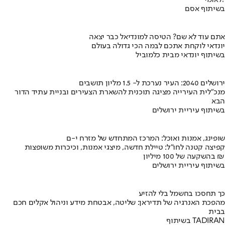
בשיתוף אסם
אתם עוד לא שם? הטיסה למונדיאל כבר יצאה
יונדאי לוקחת אתכם לבמה הכי גדולה בעולם
בשיתוף יונדאי מבית כלמוביל
ירושלים 2040: העיר נערכת ל- 1.5 מליון תושבים
מנכ"לית העירייה מציגה תוכנית להשארת הצעירים ובניית עתיד הדור
הבא
בשיתוף עיריית ירושלים
שופינג, אמנות ואוכל: המרכז המתחדש של מזרח י-ם
קפיצה קטנה לחו"ל: טיילת חדשה, מיצגי אמנות, וכיכרות משופצות
בהשקעה של 100 מיליון ₪
בשיתוף עיריית ירושלים
כך תחסכו בחשמל בלי להזיע
מהפכת האנרגיה של תדיראן: שליטה, אבטחת מידע וניהול אקלים חכם
בבית
בשיתוף TADIRAN