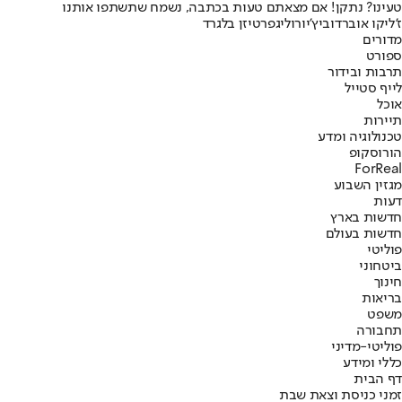
טעינו? נתקן! אם מצאתם טעות בכתבה, נשמח שתשתפו אותנו
ז'ליקו אוברדוביץ'
יורוליג
פרטיזן בלגרד
מדורים
ספורט
תרבות ובידור
לייף סטייל
אוכל
תיירות
טכנולוגיה ומדע
הורוסקופ
ForReal
מגזין השבוע
דעות
חדשות בארץ
חדשות בעולם
פוליטי
ביטחוני
חינוך
בריאות
משפט
תחבורה
פוליטי-מדיני
כללי ומידע
דף הבית
זמני כניסת וצאת שבת