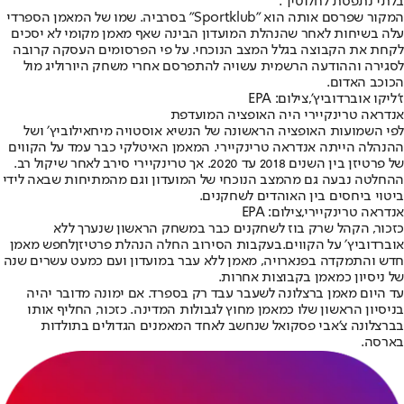
בלתי נתפסת לחלוטין".
המקור שפרסם אותה הוא "Sportklub" בסרביה. שמו של המאמן הספרדי
עלה בשיחות לאחר שהנהלת המועדון הבינה שאף מאמן מקומי לא יסכים
לקחת את הקבוצה בגלל המצב הנוכחי. על פי הפרסומים העסקה קרובה
לסגירה וההודעה הרשמית עשויה להתפרסם אחרי משחק היורוליג מול
הכוכב האדום.
ז'ליקו אוברדוביץ',צילום: EPA
אנדראה טרינקיירי היה האופציה המועדפת
לפי השמועות האופציה הראשונה של הנשיא אוסטויה מיחאילוביץ׳ ושל
ההנהלה הייתה אנדראה טרינקיירי. המאמן האיטלקי כבר עמד על הקווים
של פרטיזן בין השנים 2018 עד 2020. אך טרינקיירי סירב לאחר שיקול רב.
ההחלטה נבעה גם מהמצב הנוכחי של המועדון וגם מהמתיחות שבאה לידי
ביטוי ביחסים בין האוהדים לשחקנים.
אנדראה טרינקיירי,צילום: EPA
כזכור, הקהל שרק בוז לשחקנים כבר במשחק הראשון שנערך ללא
אוברדוביץ׳ על הקווים.
בעקבות הסירוב החלה הנהלת פרטיזן
לחפש מאמן
חדש והתמקדה בפנארויה, מאמן ללא עבר במועדון ועם כמעט עשרים שנה
של ניסיון כמאמן בקבוצות אחרות.
עד היום מאמן ברצלונה לשעבר עבד רק בספרד. אם ימונה מדובר יהיה
בניסיון הראשון שלו כמאמן מחוץ לגבולות המדינה. כזכור, החליף אותו
בברצלונה צ'אבי פסקואל שנחשב לאחד המאמנים הגדולים בתולדות
בארסה.