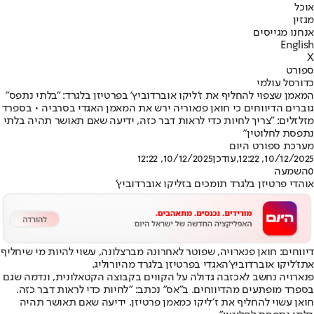
אוכל
מגזין
אנחנו מגייסים
English
X
ספורט
כדורסל עולמי
המאמן שצפוי להחליף את ז'ליקו אוברדוביץ' בפרטיזן בלגרד: "בלתי נתפס"
גוברים הדיווחים כי חואן פנאוריה ירש את המאמן האגדי בסרביה • בספרד
מזלזלים: "צריך לחיות כדי לראות דבר כזה, ידיעה שאם תאושר תהיה בלתי
נתפסת לחלוטין"
מערכת ספורט היום
10/12/2025, 12:22
,עודכן
10/12/2025, 12:22
0
השמעה
אוהדי פרטיזן בלגרד תומכים בזליקו אוברדוביץ'
דיווחים: חואן פנארויה, שפוטר לאחרונה מברצלונה, עשוי להיות מי שיחליף
את
ז'ליקו אוברדוביץ'
האגדי בפרטיזן בלגרד מהיורוליג.
פנארויה נחשב לאכזבה גדולה על הקווים בקבוצה הקטאלונית, ונדמה שגם
בספרד מופתעים מהדיווחים. ב"אס" נכתב: "לחיות כדי לראות דבר כזה.
חואן עשוי להחליף את ז׳ליקו כמאמן פרטיזן. ידיעה שאם תאושר תהיה