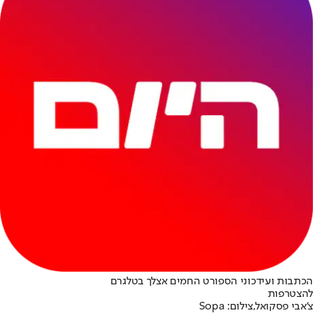
הכתבות ועידכוני הספורט החמים אצלך בטלגרם
להצטרפות
צ'אבי פסקואל,צילום: Sopa