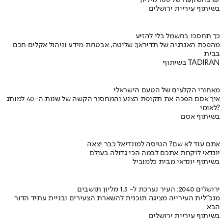
בשיתוף עיריית ירושלים
כך תחסכו בחשמל בלי להזיע
מהפכת האנרגיה של תדיראן: שליטה, אבטחת מידע וניהול אקלים חכם
בבית
בשיתוף TADIRAN
מאחורי הקלעים של הטעם הישראלי
איך אסם הפכה את תקופת הצנע והמחסור הקשה של שנות ה-40 למותג
לאומי?
בשיתוף אסם
אתם עוד לא שם? הטיסה למונדיאל כבר יצאה
יונדאי לוקחת אתכם לבמה הכי גדולה בעולם
בשיתוף יונדאי מבית כלמוביל
ירושלים 2040: העיר נערכת ל- 1.5 מליון תושבים
מנכ"לית העירייה מציגה תוכנית להשארת הצעירים ובניית עתיד הדור
הבא
בשיתוף עיריית ירושלים