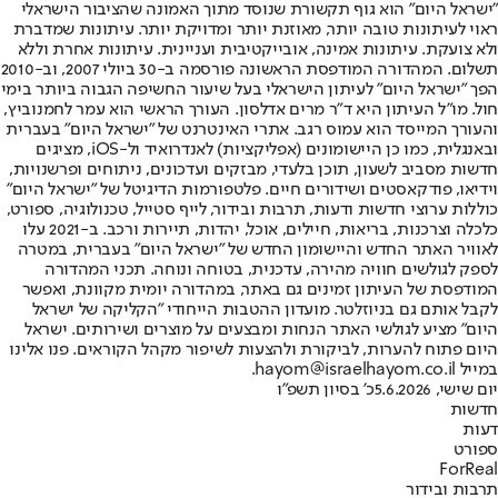
"ישראל היום" הוא גוף תקשורת שנוסד מתוך האמונה שהציבור הישראלי
ראוי לעיתונות טובה יותר, מאוזנת יותר ומדויקת יותר. עיתונות שמדברת
ולא צועקת. עיתונות אמינה, אובייקטיבית ועניינית. עיתונות אחרת וללא
תשלום. המהדורה המודפסת הראשונה פורסמה ב-30 ביולי 2007, וב-2010
הפך "ישראל היום" לעיתון הישראלי בעל שיעור החשיפה הגבוה ביותר בימי
חול. מו"ל העיתון היא ד"ר מרים אדלסון. העורך הראשי הוא עמר לחמנוביץ,
והעורך המייסד הוא עמוס רגב. אתרי האינטרנט של "ישראל היום" בעברית
ובאנגלית, כמו כן היישומונים (אפליקציות) לאנדרואיד ול-iOS, מציגים
חדשות מסביב לשעון, תוכן בלעדי, מבזקים ועדכונים, ניתוחים ופרשנויות,
וידיאו, פודקאסטים ושידורים חיים. פלטפורמות הדיגיטל של "ישראל היום"
כוללות ערוצי חדשות ודעות, תרבות ובידור, לייף סטייל, טכנולוגיה, ספורט,
כלכלה וצרכנות, בריאות, חיילים, אוכל, יהדות, תיירות ורכב. ב-2021 עלו
לאוויר האתר החדש והיישומון החדש של "ישראל היום" בעברית, במטרה
לספק לגולשים חוויה מהירה, עדכנית, בטוחה ונוחה. תכני המהדורה
המודפסת של העיתון זמינים גם באתר, במהדורה יומית מקוונת, ואפשר
לקבל אותם גם בניוזלטר. מועדון ההטבות הייחודי "הקליקה של ישראל
היום" מציע לגולשי האתר הנחות ומבצעים על מוצרים ושירותים. ישראל
היום פתוח להערות, לביקורת ולהצעות לשיפור מקהל הקוראים. פנו אלינו
במייל hayom@israelhayom.co.il.
יום שישי, 5.6.2026
כ' בסיון תשפ"ו
חדשות
דעות
ספורט
ForReal
תרבות ובידור