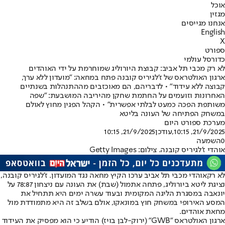
אוכל
מגזין
אנחנו מגייסים
English
X
ספורט
כדורסל עולמי
לא רק מכבי תל אביב: קבוצת היורוליג שמוחרמת על ידי האוהדים
ארגון האולטראס של ז'לגיריס קובנה פתח במחאה: "מועדון ללא ערך,
קבוצה ללא עידוד" • לדבריהם, הם מאוכזבים מההתנהלות בשנתיים
האחרונות וזועמים על החתמת שחקן מהיריבה המושבעת: "שפה
משותפת הפכה כמעט לבלתי אפשרית" • הקהל הפגין מחוץ לאולם
במשחק הפתיחה של העונה בליטא
מערכת ספורט היום
21/9/2025, 10:15
,עודכן
21/9/2025, 10:15
0
השמעה
אוהדי ז'לגיריס קובנה. צילום: Getty Images
לא רק
אוהדי מכבי תל אביב ערכו הקיץ מחאה נגד המועדון
. ז'לגיריס קובנה,
נציגת ליטא ביורוליג, פתחה אתמול (שבת) את העונה עם ניצחון 78:87 על
יונאבה במסגרת הליגה המקומית ובעוד עשרה ימים היא תתחיל את
המסע האירופי במשחק חוץ ב
מונאקו
, אולם בשלב זה היא מתמודדת מול
מחאת אוהדים.
ארגון האולטראס "GWB" (ירוק-לבן בויז) הודיע כי הוא מפסיק את העידוד