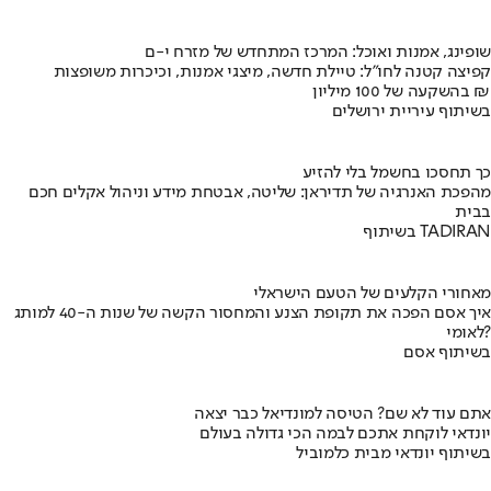
שופינג, אמנות ואוכל: המרכז המתחדש של מזרח י-ם
קפיצה קטנה לחו"ל: טיילת חדשה, מיצגי אמנות, וכיכרות משופצות
בהשקעה של 100 מיליון ₪
בשיתוף עיריית ירושלים
כך תחסכו בחשמל בלי להזיע
מהפכת האנרגיה של תדיראן: שליטה, אבטחת מידע וניהול אקלים חכם
בבית
בשיתוף TADIRAN
מאחורי הקלעים של הטעם הישראלי
איך אסם הפכה את תקופת הצנע והמחסור הקשה של שנות ה-40 למותג
לאומי?
בשיתוף אסם
אתם עוד לא שם? הטיסה למונדיאל כבר יצאה
יונדאי לוקחת אתכם לבמה הכי גדולה בעולם
בשיתוף יונדאי מבית כלמוביל