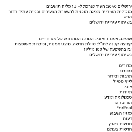
ירושלים 2040: העיר נערכת ל- 1.5 מליון תושבים
מנכ"לית העירייה מציגה תוכנית להשארת הצעירים ובניית עתיד הדור
הבא
בשיתוף עיריית ירושלים
שופינג, אמנות ואוכל: המרכז המתחדש של מזרח י-ם
קפיצה קטנה לחו"ל: טיילת חדשה, מיצגי אמנות, וכיכרות משופצות
בהשקעה של 100 מיליון ₪
בשיתוף עיריית ירושלים
מדורים
ספורט
תרבות ובידור
לייף סטייל
אוכל
תיירות
טכנולוגיה ומדע
הורוסקופ
ForReal
מגזין השבוע
דעות
חדשות בארץ
חדשות בעולם