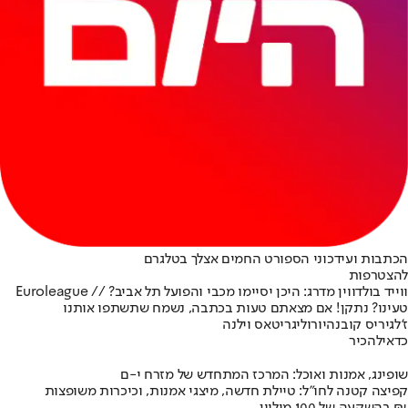
הכתבות ועידכוני הספורט החמים אצלך בטלגרם
להצטרפות
ווייד בולדווין מדרג: היכן יסיימו מכבי והפועל תל אביב? // Euroleague
טעינו? נתקן! אם מצאתם טעות בכתבה, נשמח שתשתפו אותנו
ז'לגיריס קובנה
יורוליג
ריטאס וילנה
כדאי
להכיר
שופינג, אמנות ואוכל: המרכז המתחדש של מזרח י-ם
קפיצה קטנה לחו"ל: טיילת חדשה, מיצגי אמנות, וכיכרות משופצות
בהשקעה של 100 מיליון ₪