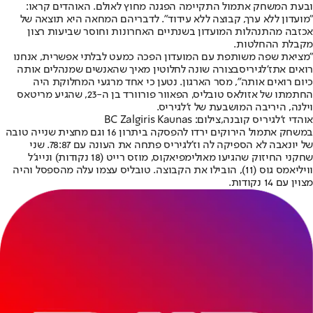
ובעת המשחק אתמול התקיימה הפגנה מחוץ לאולם. האוהדים קראו:
"מועדון ללא ערך, קבוצה ללא עידוד". לדבריהם המחאה היא תוצאה של
אכזבה מהתנהלות המועדון בשנתיים האחרונות וחוסר שביעות רצון
מקבלת ההחלטות.
"מציאת שפה משותפת עם המועדון הפכה כמעט לבלתי אפשרית, אנחנו
רואים את
ז'לגיריס
בצורה שונה לחלוטין מאיך שהאנשים שמנהלים אותה
כיום רואים אותה", מסר הארגון. נטען כי אחד מרגעי המחלוקת היה
החתמתו של אזולאס טובליס, הפאוור פורוורד בן ה-23, שהגיע מריטאס
וילנה, היריבה המושבעת של ז'לגיריס.
אוהדי ז'לגיריס קובנה,צילום: BC Zalgiris Kaunas
במשחק אתמול הירוקים ירדו להפסקה ביתרון 16 וגם מחצית שנייה טובה
של יונאבה לא הספיקה לה וז'לגיריס פתחה את העונה עם 78:87. שני
שחקני החיזוק שהגיעו מאולימפיאקוס, מוזס רייט (18 נקודות) ונייג'ל
וויליאמס גוס (11), הובילו את הקבוצה. טובליס עצמו עלה מהספסל והיה
מצוין עם 14 נקודות.