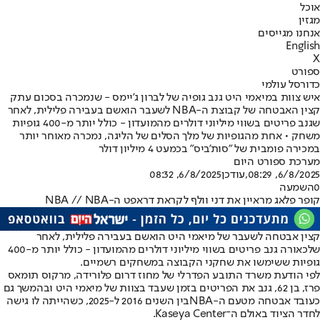
אוכל
מגזין
אנחנו מגייסים
English
X
ספורט
כדורסל עולמי
איש צוות במיאמי היט גנב גופיה של לברון ג'יימס - שנמכרה בסכום עתק
קצין האבטחה של קבוצת ה-NBA לשעבר הואשם בעבירה פלילית, לאחר
שגנב פריטים בשווי מיליוני דולרים מהמועדון - כולל יותר מ-400 גופיות
משחק • אחת מהגופיות של מלך הסלים של הליגה, נמכרה מאוחר יותר
במכירה פומבית של "סות'ביס" בכמעט 4 מיליון דולר
מערכת ספורט היום
6/8/2025, 08:29
,עודכן
6/8/2025, 08:32
0
השמעה
קופר פלאג מראיין את דני וולף לקראת דראפט ה-NBA // NBA
קצין אבטחה לשעבר של מיאמי היט הואשם בעבירה פלילית, לאחר
שלכאורה גנב פריטים בשווי מיליוני דולרים מהמועדון - כולל יותר מ-400
גופיות ששימשו את שחקני הקבוצה במשחקים רשמיים.
לפי הודעת משרד התובע הפדרלי של מחוז דרום פלורידה, מרקוס תומאס
פרז, בן 62, גנב את הפריטים בזמן שעבד בצוות של מיאמי היט ובהמשך גם
כעובד אבטחה מטעם ה-
NBA
בין השנים 2016 ל-2025, כשהייתה לו גישה
לחדר הציוד באולם ה־Kaseya Center.