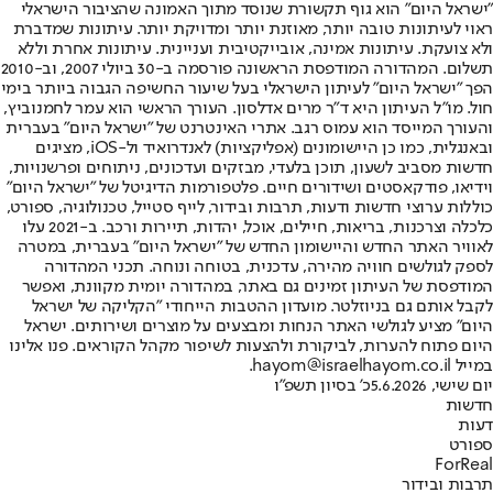
"ישראל היום" הוא גוף תקשורת שנוסד מתוך האמונה שהציבור הישראלי
ראוי לעיתונות טובה יותר, מאוזנת יותר ומדויקת יותר. עיתונות שמדברת
ולא צועקת. עיתונות אמינה, אובייקטיבית ועניינית. עיתונות אחרת וללא
תשלום. המהדורה המודפסת הראשונה פורסמה ב-30 ביולי 2007, וב-2010
הפך "ישראל היום" לעיתון הישראלי בעל שיעור החשיפה הגבוה ביותר בימי
חול. מו"ל העיתון היא ד"ר מרים אדלסון. העורך הראשי הוא עמר לחמנוביץ,
והעורך המייסד הוא עמוס רגב. אתרי האינטרנט של "ישראל היום" בעברית
ובאנגלית, כמו כן היישומונים (אפליקציות) לאנדרואיד ול-iOS, מציגים
חדשות מסביב לשעון, תוכן בלעדי, מבזקים ועדכונים, ניתוחים ופרשנויות,
וידיאו, פודקאסטים ושידורים חיים. פלטפורמות הדיגיטל של "ישראל היום"
כוללות ערוצי חדשות ודעות, תרבות ובידור, לייף סטייל, טכנולוגיה, ספורט,
כלכלה וצרכנות, בריאות, חיילים, אוכל, יהדות, תיירות ורכב. ב-2021 עלו
לאוויר האתר החדש והיישומון החדש של "ישראל היום" בעברית, במטרה
לספק לגולשים חוויה מהירה, עדכנית, בטוחה ונוחה. תכני המהדורה
המודפסת של העיתון זמינים גם באתר, במהדורה יומית מקוונת, ואפשר
לקבל אותם גם בניוזלטר. מועדון ההטבות הייחודי "הקליקה של ישראל
היום" מציע לגולשי האתר הנחות ומבצעים על מוצרים ושירותים. ישראל
היום פתוח להערות, לביקורת ולהצעות לשיפור מקהל הקוראים. פנו אלינו
במייל hayom@israelhayom.co.il.
יום שישי, 5.6.2026
כ' בסיון תשפ"ו
חדשות
דעות
ספורט
ForReal
תרבות ובידור