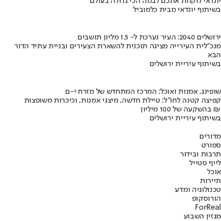
יונדאי לוקחת אתכם לבמה הכי גדולה בעולם
בשיתוף יונדאי מבית כלמוביל
ירושלים 2040: העיר נערכת ל- 1.5 מליון תושבים
מנכ"לית העירייה מציגה תוכנית להשארת הצעירים ובניית עתיד הדור
הבא
בשיתוף עיריית ירושלים
שופינג, אמנות ואוכל: המרכז המתחדש של מזרח י-ם
קפיצה קטנה לחו"ל: טיילת חדשה, מיצגי אמנות, וכיכרות משופצות
בהשקעה של 100 מיליון ₪
בשיתוף עיריית ירושלים
מדורים
ספורט
תרבות ובידור
לייף סטייל
אוכל
תיירות
טכנולוגיה ומדע
הורוסקופ
ForReal
מגזין השבוע