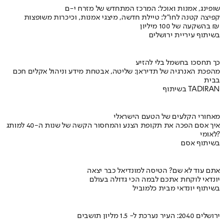
שופינג, אמנות ואוכל: המרכז המתחדש של מזרח י-ם
קפיצה קטנה לחו"ל: טיילת חדשה, מיצגי אמנות, וכיכרות משופצות
בהשקעה של 100 מיליון ₪
בשיתוף עיריית ירושלים
כך תחסכו בחשמל בלי להזיע
מהפכת האנרגיה של תדיראן: שליטה, אבטחת מידע וניהול אקלים חכם
בבית
בשיתוף TADIRAN
מאחורי הקלעים של הטעם הישראלי
איך אסם הפכה את תקופת הצנע והמחסור הקשה של שנות ה-40 למותג
לאומי?
בשיתוף אסם
אתם עוד לא שם? הטיסה למונדיאל כבר יצאה
יונדאי לוקחת אתכם לבמה הכי גדולה בעולם
בשיתוף יונדאי מבית כלמוביל
ירושלים 2040: העיר נערכת ל- 1.5 מליון תושבים