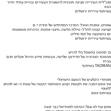
מנכ"לית העירייה מציגה תוכנית להשארת הצעירים ובניית עתיד הדור
הבא
בשיתוף עיריית ירושלים
שופינג, אמנות ואוכל: המרכז המתחדש של מזרח י-ם
קפיצה קטנה לחו"ל: טיילת חדשה, מיצגי אמנות, וכיכרות משופצות
בהשקעה של 100 מיליון ₪
בשיתוף עיריית ירושלים
כך תחסכו בחשמל בלי להזיע
מהפכת האנרגיה של תדיראן: שליטה, אבטחת מידע וניהול אקלים חכם
בבית
בשיתוף TADIRAN
מאחורי הקלעים של הטעם הישראלי
איך אסם הפכה את תקופת הצנע והמחסור הקשה של שנות ה-40 למותג
לאומי?
בשיתוף אסם
אתם עוד לא שם? הטיסה למונדיאל כבר יצאה