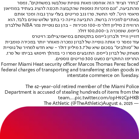
"בחדר הציוד הזה אוחסנו מאות גופיות שנלבשו במשחקים", נמסר
מהתביעה, "וגם מזכרות נוספות שהקבוצה תכננה להציג בעתיד במוזיאון
מיאמי היט". לפי החשד, פרז גנב פריטים בעלי ערך גבוה ומכר אותם
באתרים למכירה ברשת. התביעה ציינה כי בתוך שלוש שנים בלבד, הוא
הרוויח 2 מיליון דולר מ-100 מכירות - בהן גם גופיית גמר NBA של
לברון
ג'יימס
, שנמכרה ב-100,000 דולר.
דוויין ווייד ולברון ג'יימס בתקופתם במיאמי,צילום: רויטרס
עוד נמסר כי אותה גופייה של לברון נמכרה מאוחר יותר במכירה פומבית
של "סות'ביס" בסכום שיא של 3.7 מיליון דולר - שיא חדש למחיר של גופיית
משחק של לברון ג'יימס. התובעים מסרו כי במהלך חיפוש בביתו של פרז,
החרימו החוקרים כמעט 300 פריטים נוספים.
Former Miami Heat security officer Marcos Thomas Perez faced
federal charges of transporting and transferring stolen goods in
interstate commerce on Tuesday.
The 62-year-old retired member of the Miami Police
Department is accused of stealing hundreds of items from the
team,…
pic.twitter.com/opH92CpHKB
August 6, 2025
— The Athletic (@TheAthletic)