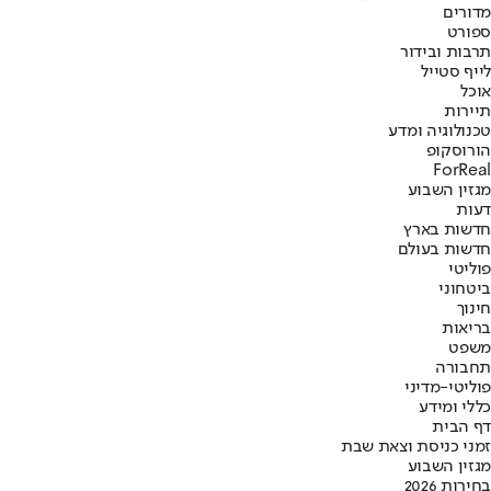
מדורים
ספורט
תרבות ובידור
לייף סטייל
אוכל
תיירות
טכנולוגיה ומדע
הורוסקופ
ForReal
מגזין השבוע
דעות
חדשות בארץ
חדשות בעולם
פוליטי
ביטחוני
חינוך
בריאות
משפט
תחבורה
פוליטי-מדיני
כללי ומידע
דף הבית
זמני כניסת וצאת שבת
מגזין השבוע
בחירות 2026