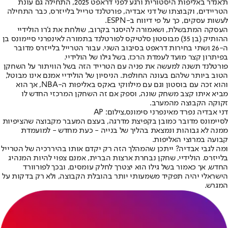
ת'אנדר באליפות היסטורית ורגע לפני דראפט 2025, התחילה גם עונת
הטריידים, וקבוצתו של דני אבדיה, פורטלנד טרייל בלייזרס, כבר התחילה
לעשות עסקים, כך על פי דיווח ב-ESPN.
העסקה המתבשלת, ושאמורה להיסגר בקרוב, שולחת את ג'רו הולידיי
ההותיק (בן 35) מבוסטון סלטיקס לפורטלנד בתמורה לאינפרני סיימונס בן
ה-26 ושתי בחירות דראפט בסיבוב השני. עבור הטרייל בלייזרס מדובר
בפיתרון קצר מועד לעמדת הרכז, בשל גילו של הולידיי.
פורטלנד תשנה למעשה את פניה עם הטרייד הזה בשל הוויתור על השחקן
הטוב ביותר שלהם בעונה החולפת. הניסיון של הולידיי אמנם אינו מבוטל,
והוא זכה עם בוסטון וגם עם מילווקי באקס באליפות ה-NBA, אך הוא
מביא איתו קצב משחק שונה, וספק אם זה השחקן המרכזי החדש לו
זקוקה הקבוצה מהמערב.
דני אבדיה נפרד מאינפרני סימונס,צילום: AP
לסיימונס מדובר כמובן בקפיצת מדרגה, בעצם המעבר מקבוצה שהציפיות
ממנה לא גבוהות ונמצאת בהליך של בנייה - כעת מחדש - למועמדת
קבועה במרוצי האליפות.
ומה לגבי אבדיה? ייתכן שהמהלך הזה רק יקדם אותו בהיררכיה של הטרייל
בלייזרס. הולידיי, שחקן נבחרת ארצות הברית, אמנם צפוי להיות המנהיג
החדש, אך כאמור בשל גילו הוא יצטרך לחלק עומסים, ובכך לפורוורד
הישראלי יהיה תפקיד משמעותי יותר בהובלת הקבוצה, ולא רק בדקות על
המגרש.