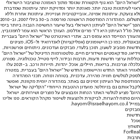
"ישראל היום" הוא גוף תקשורת שנוסד מתוך האמונה שהציבור הישראלי
ראוי לעיתונות טובה יותר, מאוזנת יותר ומדויקת יותר. עיתונות שמדברת
ולא צועקת. עיתונות אמינה, אובייקטיבית ועניינית. עיתונות אחרת וללא
תשלום. המהדורה המודפסת הראשונה פורסמה ב-30 ביולי 2007, וב-2010
הפך "ישראל היום" לעיתון הישראלי בעל שיעור החשיפה הגבוה ביותר בימי
חול. מו"ל העיתון היא ד"ר מרים אדלסון. העורך הראשי הוא עמר לחמנוביץ,
והעורך המייסד הוא עמוס רגב. אתרי האינטרנט של "ישראל היום" בעברית
ובאנגלית, כמו כן היישומונים (אפליקציות) לאנדרואיד ול-iOS, מציגים
חדשות מסביב לשעון, תוכן בלעדי, מבזקים ועדכונים, ניתוחים ופרשנויות,
וידיאו, פודקאסטים ושידורים חיים. פלטפורמות הדיגיטל של "ישראל היום"
כוללות ערוצי חדשות ודעות, תרבות ובידור, לייף סטייל, טכנולוגיה, ספורט,
כלכלה וצרכנות, בריאות, חיילים, אוכל, יהדות, תיירות ורכב. ב-2021 עלו
לאוויר האתר החדש והיישומון החדש של "ישראל היום" בעברית, במטרה
לספק לגולשים חוויה מהירה, עדכנית, בטוחה ונוחה. תכני המהדורה
המודפסת של העיתון זמינים גם באתר, במהדורה יומית מקוונת, ואפשר
לקבל אותם גם בניוזלטר. מועדון ההטבות הייחודי "הקליקה של ישראל
היום" מציע לגולשי האתר הנחות ומבצעים על מוצרים ושירותים. ישראל
היום פתוח להערות, לביקורת ולהצעות לשיפור מקהל הקוראים. פנו אלינו
במייל hayom@israelhayom.co.il.
מבזקים
חדשות
אוכל
תשחץ
ForReal
תרבות