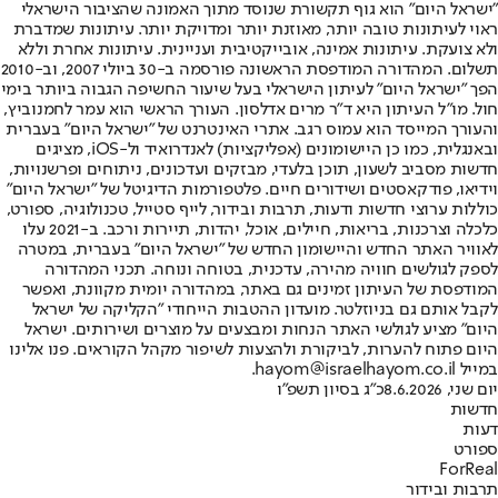
"ישראל היום" הוא גוף תקשורת שנוסד מתוך האמונה שהציבור הישראלי
ראוי לעיתונות טובה יותר, מאוזנת יותר ומדויקת יותר. עיתונות שמדברת
ולא צועקת. עיתונות אמינה, אובייקטיבית ועניינית. עיתונות אחרת וללא
תשלום. המהדורה המודפסת הראשונה פורסמה ב-30 ביולי 2007, וב-2010
הפך "ישראל היום" לעיתון הישראלי בעל שיעור החשיפה הגבוה ביותר בימי
חול. מו"ל העיתון היא ד"ר מרים אדלסון. העורך הראשי הוא עמר לחמנוביץ,
והעורך המייסד הוא עמוס רגב. אתרי האינטרנט של "ישראל היום" בעברית
ובאנגלית, כמו כן היישומונים (אפליקציות) לאנדרואיד ול-iOS, מציגים
חדשות מסביב לשעון, תוכן בלעדי, מבזקים ועדכונים, ניתוחים ופרשנויות,
וידיאו, פודקאסטים ושידורים חיים. פלטפורמות הדיגיטל של "ישראל היום"
כוללות ערוצי חדשות ודעות, תרבות ובידור, לייף סטייל, טכנולוגיה, ספורט,
כלכלה וצרכנות, בריאות, חיילים, אוכל, יהדות, תיירות ורכב. ב-2021 עלו
לאוויר האתר החדש והיישומון החדש של "ישראל היום" בעברית, במטרה
לספק לגולשים חוויה מהירה, עדכנית, בטוחה ונוחה. תכני המהדורה
המודפסת של העיתון זמינים גם באתר, במהדורה יומית מקוונת, ואפשר
לקבל אותם גם בניוזלטר. מועדון ההטבות הייחודי "הקליקה של ישראל
היום" מציע לגולשי האתר הנחות ומבצעים על מוצרים ושירותים. ישראל
היום פתוח להערות, לביקורת ולהצעות לשיפור מקהל הקוראים. פנו אלינו
במייל hayom@israelhayom.co.il.
יום שני, 8.6.2026
כ"ג בסיון תשפ"ו
חדשות
דעות
ספורט
ForReal
תרבות ובידור