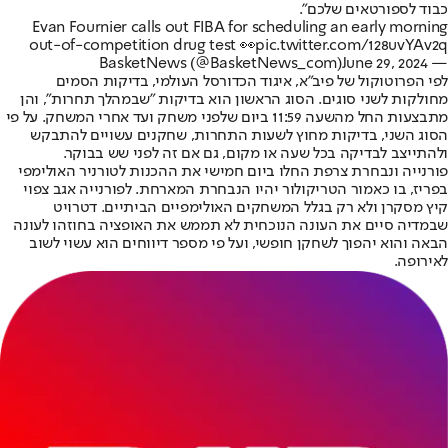
כבוד לספורטאים שלכם".
Evan Fournier calls out FIBA for scheduling an early morning
out-of-competition drug test 👀
pic.twitter.com/128uvYAv2q
June 29, 2024
— BasketNews (@BasketNews_com)
לפי הפרוטוקול של פיב"א, איגוד הכדורסל העולמי, בדיקות הסמים
מחולקות לשני סוגים. הסוג הראשון הוא בדיקות "שבמהלך תחרות", והן
מתבצעות החל מהשעה 11:59 ביום שלפני משחק ועד אחרי המשחק. על פי
הסוג השני, בדיקות מחוץ לשעות התחרות, שחקנים עשויים להתבקש
ולהתייצב לבדיקה בכל שעה או מקום, גם אם זה לפני שש בבוקר.
פורנייה ונבחרת צרפת החלו ביום חמישי את ההכנות לטורניר האולימפי
בפריז, בו כאמור הטריקולור יהיו הנבחרת המארחת. לפורנייה אגב צפוי
קיץ מסקרן ולא רק בגלל המשחקים האולימפיים הביתיים. דטרויט
שבמדיה סיים את העונה הנוכחית לא תממש את האופציה בחוזהו לעונה
הבאה והוא יהפוך לשחקן חופשי, ועל פי מספר דיווחים הוא עשוי לשוב
לאירופה.