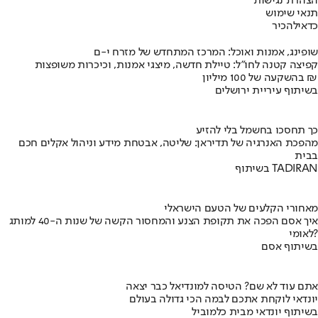
הצהרת נגישות
תנאי שימוש
כדאי
להכיר
שופינג, אמנות ואוכל: המרכז המתחדש של מזרח י-ם
קפיצה קטנה לחו"ל: טיילת חדשה, מיצגי אמנות, וכיכרות משופצות
בהשקעה של 100 מיליון ₪
בשיתוף עיריית ירושלים
כך תחסכו בחשמל בלי להזיע
מהפכת האנרגיה של תדיראן: שליטה, אבטחת מידע וניהול אקלים חכם
בבית
בשיתוף TADIRAN
מאחורי הקלעים של הטעם הישראלי
איך אסם הפכה את תקופת הצנע והמחסור הקשה של שנות ה-40 למותג
לאומי?
בשיתוף אסם
אתם עוד לא שם? הטיסה למונדיאל כבר יצאה
יונדאי לוקחת אתכם לבמה הכי גדולה בעולם
בשיתוף יונדאי מבית כלמוביל