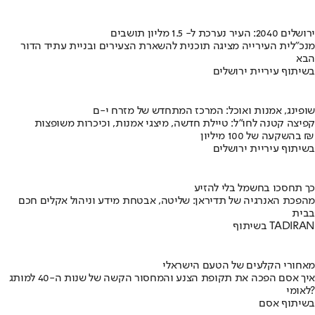
ירושלים 2040: העיר נערכת ל- 1.5 מליון תושבים
מנכ"לית העירייה מציגה תוכנית להשארת הצעירים ובניית עתיד הדור
הבא
בשיתוף עיריית ירושלים
שופינג, אמנות ואוכל: המרכז המתחדש של מזרח י-ם
קפיצה קטנה לחו"ל: טיילת חדשה, מיצגי אמנות, וכיכרות משופצות
בהשקעה של 100 מיליון ₪
בשיתוף עיריית ירושלים
כך תחסכו בחשמל בלי להזיע
מהפכת האנרגיה של תדיראן: שליטה, אבטחת מידע וניהול אקלים חכם
בבית
בשיתוף TADIRAN
מאחורי הקלעים של הטעם הישראלי
איך אסם הפכה את תקופת הצנע והמחסור הקשה של שנות ה-40 למותג
לאומי?
בשיתוף אסם