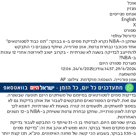
אוכל
מגזין
אנחנו מגייסים
English
X
ספורט
כדורסל עולמי
שחקן ה-NBA נקרא לבדיקת סמים ב-6 בבוקר: "תנו כבוד לספורטאים"
אחד מכוכבי נבחרת צרפת, אוון פורנייה, שיתף בעצבים כי התבקש
להתייצב לבדיקה בשעה לא שגרתית • בקרוב ישוב לאירופה אחרי 12 עונות
ב-NBA?
מערכת ספורט היום
29/6/2024, 14:57
,עודכן
24/6/2025, 12:06
0
השמעה
אוון פורנייה. השכמה מוקדמת. צילום: AP
בדיקות סמים לספורטאים בסיומם של משחקים הינם תופעה שבשגרה.
עם זאת, לעתים הספורטאים מתבקשים לעבור את אותן בדיקות גם לא
בסמוך למשחקים, ולפעמים זה קורה בשעות לא שגרתיות. דוגמא לכך
קרתה לאוון פורנייה, שחקן נבחרת צרפת ששיחק ב-NBA ב-12 השנים
האחרונות.
בציוץ שפרסם היום, הצרפתי בן ה-31 שיתף כי התבקש לעבור בדיקת
סמים מוקדם מאוד בבוקר, והוא ממש לא אהב את זה: "בדיקת סמים
ב-5:55 בבוקר, בשבוע הכי קשה של מחנה האימונים. פיב"א, תנו קצת יותר