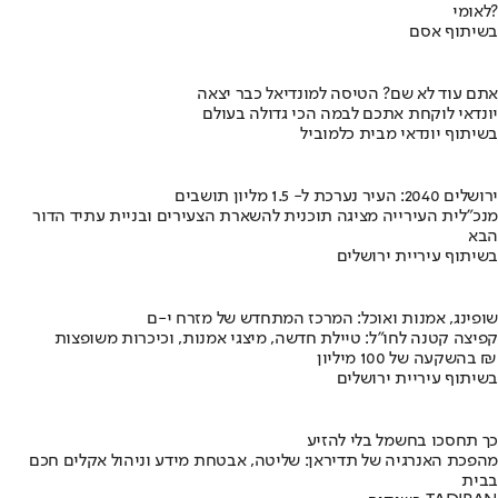
לאומי?
בשיתוף אסם
אתם עוד לא שם? הטיסה למונדיאל כבר יצאה
יונדאי לוקחת אתכם לבמה הכי גדולה בעולם
בשיתוף יונדאי מבית כלמוביל
ירושלים 2040: העיר נערכת ל- 1.5 מליון תושבים
מנכ"לית העירייה מציגה תוכנית להשארת הצעירים ובניית עתיד הדור
הבא
בשיתוף עיריית ירושלים
שופינג, אמנות ואוכל: המרכז המתחדש של מזרח י-ם
קפיצה קטנה לחו"ל: טיילת חדשה, מיצגי אמנות, וכיכרות משופצות
בהשקעה של 100 מיליון ₪
בשיתוף עיריית ירושלים
כך תחסכו בחשמל בלי להזיע
מהפכת האנרגיה של תדיראן: שליטה, אבטחת מידע וניהול אקלים חכם
בבית