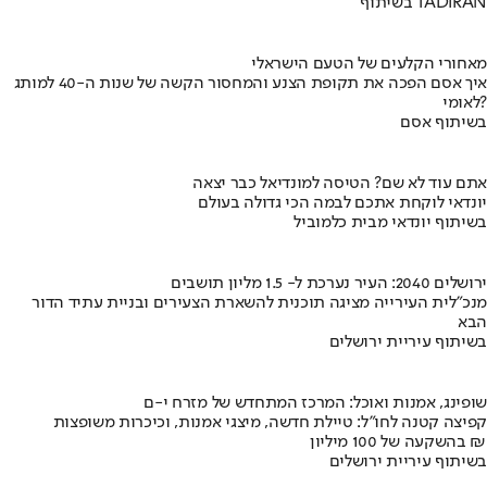
בשיתוף TADIRAN
מאחורי הקלעים של הטעם הישראלי
איך אסם הפכה את תקופת הצנע והמחסור הקשה של שנות ה-40 למותג
לאומי?
בשיתוף אסם
אתם עוד לא שם? הטיסה למונדיאל כבר יצאה
יונדאי לוקחת אתכם לבמה הכי גדולה בעולם
בשיתוף יונדאי מבית כלמוביל
ירושלים 2040: העיר נערכת ל- 1.5 מליון תושבים
מנכ"לית העירייה מציגה תוכנית להשארת הצעירים ובניית עתיד הדור
הבא
בשיתוף עיריית ירושלים
שופינג, אמנות ואוכל: המרכז המתחדש של מזרח י-ם
קפיצה קטנה לחו"ל: טיילת חדשה, מיצגי אמנות, וכיכרות משופצות
בהשקעה של 100 מיליון ₪
בשיתוף עיריית ירושלים