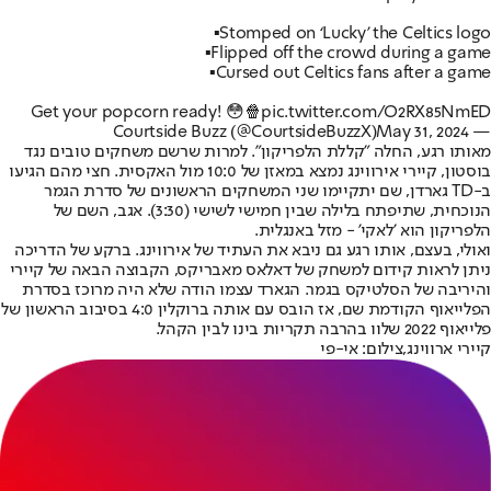
▪️Stomped on ‘Lucky’ the Celtics logo
▪️Flipped off the crowd during a game
▪️Cursed out Celtics fans after a game
Get your popcorn ready! 😳🍿
pic.twitter.com/O2RX85NmED
May 31, 2024
— Courtside Buzz (@CourtsideBuzzX)
מאותו רגע, החלה "קללת הלפריקון". למרות שרשם משחקים טובים נגד
בוסטון, קיירי אירווינג נמצא במאזן של 10:0 מול האקסית. חצי מהם הגיעו
ב-TD גארדן, שם יתקיימו שני המשחקים הראשונים של סדרת הגמר
הנוכחית, שתיפתח בלילה שבין חמישי לשישי (3:30). אגב, השם של
הלפריקון הוא 'לאקי' - מזל באנגלית.
ואולי, בעצם, אותו רגע גם ניבא את העתיד של אירווינג. ברקע של הדריכה
ניתן לראות קידום למשחק של דאלאס מאבריקס, הקבוצה הבאה של קיירי
והיריבה של הסלטיקס בגמר. הגארד עצמו הודה שלא היה מרוכז בסדרת
הפלייאוף הקודמת שם, אז הובס עם אותה ברוקלין 4:0 בסיבוב הראשון של
פלייאוף 2022 שלוו בהרבה תקריות בינו לבין הקהל.
קיירי ארווינג,צילום: אי-פי