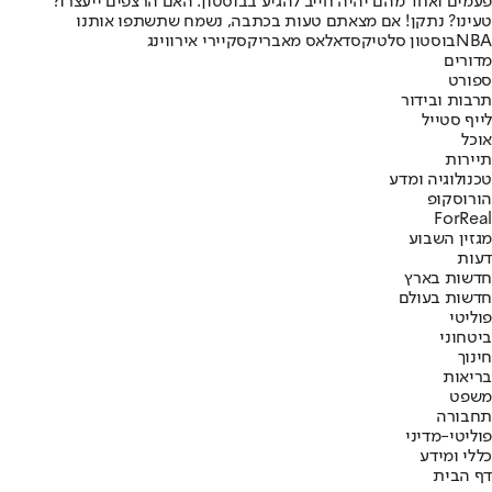
פעמים ואחד מהם יהיה חייב להגיע בבוסטון. האם הרצפים ייעצרו?
טעינו? נתקן! אם מצאתם טעות בכתבה, נשמח שתשתפו אותנו
NBA
בוסטון סלטיקס
דאלאס מאבריקס
קיירי אירווינג
מדורים
ספורט
תרבות ובידור
לייף סטייל
אוכל
תיירות
טכנולוגיה ומדע
הורוסקופ
ForReal
מגזין השבוע
דעות
חדשות בארץ
חדשות בעולם
פוליטי
ביטחוני
חינוך
בריאות
משפט
תחבורה
פוליטי-מדיני
כללי ומידע
דף הבית