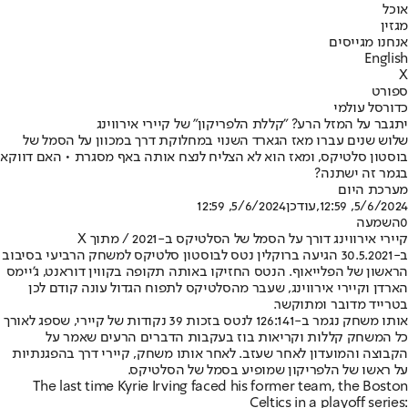
אוכל
מגזין
אנחנו מגייסים
English
X
ספורט
כדורסל עולמי
יתגבר על המזל הרע? "קללת הלפריקון" של קיירי אירווינג
שלוש שנים עברו מאז הגארד השנוי במחלוקת דרך במכוון על הסמל של
בוסטון סלטיקס, ומאז הוא לא הצליח לנצח אותה באף מסגרת • האם דווקא
בגמר זה ישתנה?
מערכת היום
5/6/2024, 12:59
,עודכן
5/6/2024, 12:59
0
השמעה
קיירי אירווינג דורך על הסמל של הסלטיקס ב-2021 / מתוך X
ב-30.5.2021 הגיעה ברוקלין נטס לבוסטון סלטיקס למשחק הרביעי בסיבוב
הראשון של הפלייאוף. הנטס החזיקו באותה תקופה בקווין דוראנט, ג'יימס
הארדן וקיירי אירווינג, שעבר מהסלטיקס לתפוח הגדול עונה קודם לכן
בטרייד מדובר ומתוקשר.
אותו משחק נגמר ב-126:141 לנטס בזכות 39 נקודות של קיירי, שספג לאורך
כל המשחק קללות וקריאות בוז בעקבות הדברים הרעים שאמר על
הקבוצה והמועדון לאחר שעזב. לאחר אותו משחק, קיירי דרך בהפגנתיות
על ראשו של הלפריקון שמופיע בסמל של הסלטיקס.
The last time Kyrie Irving faced his former team, the Boston
Celtics in a playoff series: