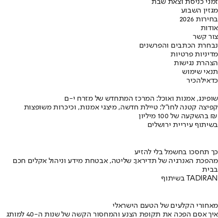
זמני כניסת וצאת שבת
מגזין השבוע
בחירות 2026
אודות
צור קשר
נבחרת הכתבים והפרשנים
מדיניות פרטיות
הצהרת נגישות
תנאי שימוש
כדאי
להכיר
שופינג, אמנות ואוכל: המרכז המתחדש של מזרח י-ם
קפיצה קטנה לחו"ל: טיילת חדשה, מיצגי אמנות, וכיכרות משופצות
בהשקעה של 100 מיליון ₪
בשיתוף עיריית ירושלים
כך תחסכו בחשמל בלי להזיע
מהפכת האנרגיה של תדיראן: שליטה, אבטחת מידע וניהול אקלים חכם
בבית
בשיתוף TADIRAN
מאחורי הקלעים של הטעם הישראלי
איך אסם הפכה את תקופת הצנע והמחסור הקשה של שנות ה-40 למותג