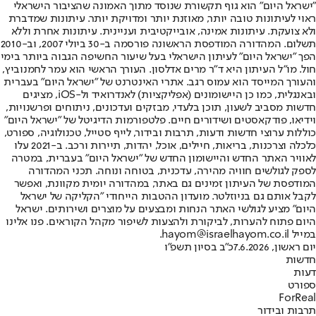
"ישראל היום" הוא גוף תקשורת שנוסד מתוך האמונה שהציבור הישראלי
ראוי לעיתונות טובה יותר, מאוזנת יותר ומדויקת יותר. עיתונות שמדברת
ולא צועקת. עיתונות אמינה, אובייקטיבית ועניינית. עיתונות אחרת וללא
תשלום. המהדורה המודפסת הראשונה פורסמה ב-30 ביולי 2007, וב-2010
הפך "ישראל היום" לעיתון הישראלי בעל שיעור החשיפה הגבוה ביותר בימי
חול. מו"ל העיתון היא ד"ר מרים אדלסון. העורך הראשי הוא עמר לחמנוביץ,
והעורך המייסד הוא עמוס רגב. אתרי האינטרנט של "ישראל היום" בעברית
ובאנגלית, כמו כן היישומונים (אפליקציות) לאנדרואיד ול-iOS, מציגים
חדשות מסביב לשעון, תוכן בלעדי, מבזקים ועדכונים, ניתוחים ופרשנויות,
וידיאו, פודקאסטים ושידורים חיים. פלטפורמות הדיגיטל של "ישראל היום"
כוללות ערוצי חדשות ודעות, תרבות ובידור, לייף סטייל, טכנולוגיה, ספורט,
כלכלה וצרכנות, בריאות, חיילים, אוכל, יהדות, תיירות ורכב. ב-2021 עלו
לאוויר האתר החדש והיישומון החדש של "ישראל היום" בעברית, במטרה
לספק לגולשים חוויה מהירה, עדכנית, בטוחה ונוחה. תכני המהדורה
המודפסת של העיתון זמינים גם באתר, במהדורה יומית מקוונת, ואפשר
לקבל אותם גם בניוזלטר. מועדון ההטבות הייחודי "הקליקה של ישראל
היום" מציע לגולשי האתר הנחות ומבצעים על מוצרים ושירותים. ישראל
היום פתוח להערות, לביקורת ולהצעות לשיפור מקהל הקוראים. פנו אלינו
במייל hayom@israelhayom.co.il.
יום ראשון, 7.6.2026
כ"ב בסיון תשפ"ו
חדשות
דעות
ספורט
ForReal
תרבות ובידור