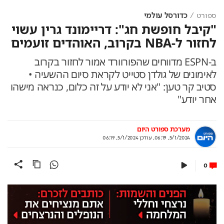
ספורט
כדורסל עולמי
"קיבל חופשת חג": דריימונד גרין עשוי
לחזור ל-NBA בקרוב, האוהדים זועמים
ב-ESPN מדווחים שהפורוורד אמור לחזור בקרוב
לאימונים של גולדן סטייט לקראת סיום ההשעיה •
סטיב קר טען: "אני לא יודע על זה כלום, כנראה מישהו
אחר יודע"
מערכת ספורט היום
5/1/2024, 06:19
,
עודכן
5/1/2024, 06:19
0