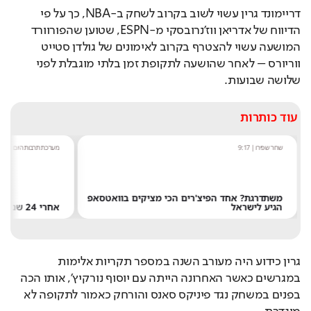
דריימונד גרין עשוי לשוב בקרוב לשחק ב-NBA, כך על פי 
הדיווח של אדריאן ווז'נרובסקי מ-ESPN, שטוען שהפורוורד 
המושעה עשוי להצטרף בקרוב לאימונים של גולדן סטייט 
ווריורס – לאחר שהושעה לתקופת זמן בלתי מוגבלת לפני 
שלושה שבועות.
עוד כותרות
ו
|
9:17
מערכת תרבות היום
|
8:54
גת? אחד הפיצ'רים הכי מציקים בוואטסאפ
ישראל
אחרי 24 שנה: הפרשן הוותיק עוזב את חדשות 13
גרין כידוע היה מעורב השנה במספר תקריות אלימות 
במגרשים כאשר האחרונה הייתה עם יוסוף נורקיץ', אותו הכה 
בפנים במשחק נגד פיניקס סאנס והורחק כאמור לתקופה לא 
מוגדרת.