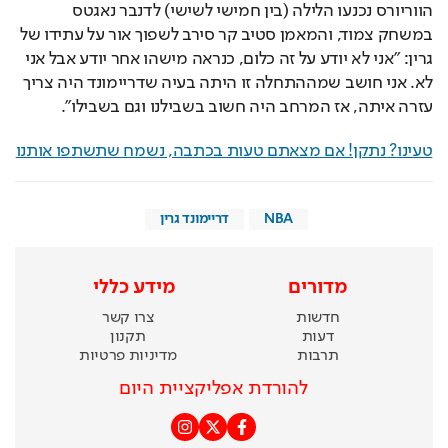
הווריורס נכנעו הלילה (בין חמישי לשישי) לדנבר נאגטס 
במשחק צמוד, והמאמן סטיב קר סירב לשפוך אור על עתידו של 
גרין: "אני לא יודע על זה כלום, כנראה מישהו אחר יודע אבל אני 
לא. אני חושב שמההתחלה זו היתה בעיה שדריימונד היה צריך 
עזרה איתה, אז המרחב היה חשוב בשבילנו וגם בשבילו".
טעינו? נתקן! אם מצאתם טעות בכתבה, נשמח שתשתפו אותנו
NBA
דריימונד גרין
מדורים
מידע כללי
חדשות
צרו קשר
דעות
תקנון
תרבות
מדיניות פרטיות
להורדת אפליקציית היום