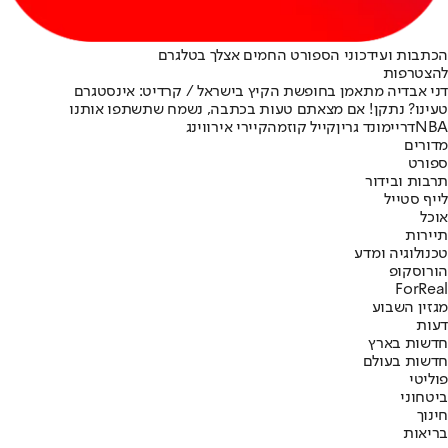
הכתבות ועידכוני הספורט החמים אצלך בטלגרם
להצטרפות
דני אבדיה מתאמן בחופשת הקיץ בישראל / קרדיט: אינסטגרם
טעינו? נתקן! אם מצאתם טעות בכתבה, נשמח שתשתפו אותנו
NBA
דריימונד גרין
קייל קוזמה
קיירי אירווינג
מדורים
ספורט
תרבות ובידור
לייף סטייל
אוכל
תיירות
טכנולוגיה ומדע
הורוסקופ
ForReal
מגזין השבוע
דעות
חדשות בארץ
חדשות בעולם
פוליטי
ביטחוני
חינוך
בריאות