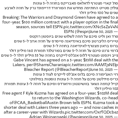
סת' קארי מצטרף לדאלאס מאבריקס בחוזה ל-3 עונות
גולדן סטייט החתימה מחדש את הפורוורד דריימונד גרין על חוזה לארבע
שנים של 100 מיליון דולר
Breaking: The Warriors and Draymond Green have agreed to a
four-year, $100 million contract with a player option in the final
season, sources tell ESPN.
pic.twitter.com/XNcS6ZaV4N
June 30, 2023
— ESPN (@espn)
פרד ואן וליט סיכם על חוזה לשלוש שנים ביוסטון רוקטס
טייריס הליברטון סיכם באינדיאנה פייסרס על חוזה ארוך ל-5 שנים
ברוס בראון מצטרף לאינדיאנה בחוזה ל-3 שנים
ג'רמי גרנט סיכם על חוזה ל-5 שנים בפורטלנד תמורת 160 מיליון דולר
גייב וינסנט מצטרף ללוס אנג'לס לייקרס בחוזה של 33 מיליון דולר ל-3 שנים
Gabe Vincent has agreed on a 3-year, $33M deal with the
Lakers, per
@ShamsCharania
pic.twitter.com/AAMTjsNElp
June 30, 2023
— Bleacher Report (@BleacherReport)
רוי האצ'ימורה סיכם בלוס אנג'לס לייקרס לעוד 3 עונות
כריס מידלטון סיכם על חוזה ל-3 עונות נוספות במילווקי
קייל קוזמה נשאר בוושינגטון וויזארדס וסיכם על חוזה ל-3 עונות תמורת
102 מיליון דולר
Free agent F Kyle Kuzma has agreed on a four-year, $102M deal
to return to the Washington Wizards, co-head
of
@CAA_Basketball
Austin Brown tells ESPN. Kuzma took a
shorter deal with Lakers three years ago — and now cashes in
after a career-year with Wizards.
pic.twitter.com/Ox7TQDcb6z
June 30, 2023
— Adrian Wojnarowski (@wojespn)