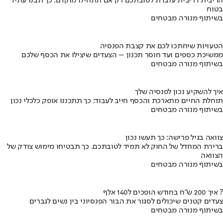
הריבית דריבית עובדת לטובתכם רק אם תתחילו מוקדם. כך תבנו עתיד
בטוח
בשיתוף מנורה מבטחים
הטעויות שיחתכו לכם את קצבת הפנסיה
ממשיכת כספים ועד חוסר תכנון – הצעדים שיצילו את הכסף שלכם
בשיתוף מנורה מבטחים
איך להשקיע נכון לפנסיה שלך
תוחלת החיים מתארכת והכסף חייב לעבוד: כך תתכננו אופק כלכלי נכון
בשיתוף מנורה מבטחים
צוואה בגיל פרישה: כך תעשו נכון
ברירת המחדל של החוק לא תמיד לטובתכם. כך תבטיחו מימוש צודק של
הצוואה
בשיתוף מנורה מבטחים
איך 200 ש"ח בחודש הופכים ל140 אלף ?
צעדים קטנים שיכולים לסגור את הבור הפנסיוני בין נשים לגברים
בשיתוף מנורה מבטחים