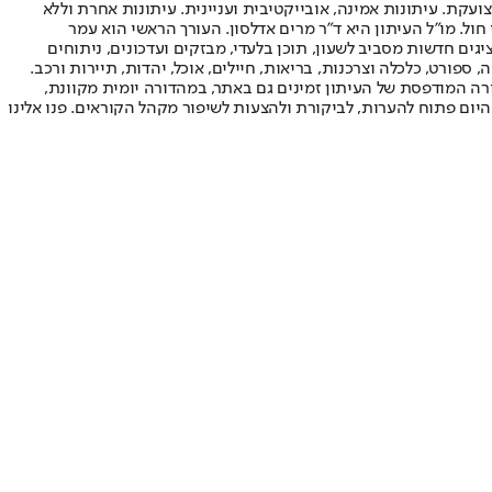
ועקת. עיתונות אמינה, אובייקטיבית ועניינית. עיתונות אחרת וללא
עור החשיפה הגבוה ביותר בימי חול. מו"ל העיתון היא ד"ר מרים אדלסון. העורך הראשי הוא עמר
 והעורך המייסד הוא עמוס רגב. אתרי האינטרנט של "ישראל היום" בעברית ובאנגלית, כמו כן היישומונים (אפליקציות) לאנדרואיד ול-iOS, מציגים חדשות מסביב לשעון, תוכן בלעדי, מבזקים ועדכונים, ניתוחים
, ספורט, כלכלה וצרכנות, בריאות, חיילים, אוכל, יהדות, תיירות ורכב.
דורה המודפסת של העיתון זמינים גם באתר, במהדורה יומית מקוונת,
היום פתוח להערות, לביקורת ולהצעות לשיפור מקהל הקוראים. פנו אלינו