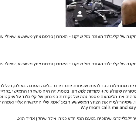
ות מתחילות כבר להיות שכיחות יותר ויותר בליגה הטובה בעולם, והלילה (
ירה של כוכב פורטלנד, שבו הוא מגיע ל-60 נקודות ויותר.
הדהים את הליגה
עם מספר זהה של נקודות בניצחון של קליבלנד על שיקגו וכ
 שמיהר לצייץ את הציוץ המשעשע הבא: "
אמא שלי התקשרה אליי ואמרה לי
My mom calls me and say
בלייזרס, שהוכיח בפעם המי יודע כמה, איזה שחקן אדיר הוא.