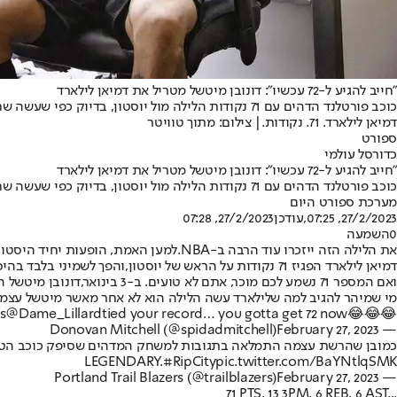
"חייב להגיע ל-72 עכשיו": דונובן מיטשל מטריל את דמיאן לילארד
כוכב פורטלנד הדהים עם 71 נקודות הלילה מול יוסטון, בדיוק כפי שעשה שחקנה של קליבלנד העונה מול שיקגו • האחרון פרסם ציוץ משעשע, שאולי עוד יבשר על הבאות
דמיאן לילארד. 71. נקודות.| צילום: מתוך טוויטר
ספורט
כדורסל עולמי
"חייב להגיע ל-72 עכשיו": דונובן מיטשל מטריל את דמיאן לילארד
כוכב פורטלנד הדהים עם 71 נקודות הלילה מול יוסטון, בדיוק כפי שעשה שחקנה של קליבלנד העונה מול שיקגו • האחרון פרסם ציוץ משעשע, שאולי עוד יבשר על הבאות
מערכת ספורט היום
27/2/2023, 07:25
,עודכן
27/2/2023, 07:28
0
השמעה
את הלילה הזה ייזכרו עוד הרבה ב-NBA.
למען האמת, הופעות יחיד היסטורי
דמיאן לילארד הפגיז 71 נקודות על הראש של יוסטון,
והפך לשמיני בלבד בהיסטוריה שקולע 70+ נקודות למשחק. בנוסף, זה היה משחקו החמישי בקרי
ואם המספר 71 נשמע לכם מוכר, אתם לא טועים. ב-3 בינואר,
דונובן מיטשל 
מי שמיהר להגיב למה שלילארד עשה הלילה הוא לא אחר מאשר מיטשל עצמו,
s
@Dame_Lillard
tied your record… you gotta get 72 now😂😂😂
February 27, 2023
— Donovan Mitchell (@spidadmitchell)
כמובן שהרשת עצמה התמלאה בתגובות למשחק המדהים שסיפק כוכב הטרייל
LEGENDARY.
#RipCity
pic.twitter.com/BaYNtlqSMK
February 27, 2023
— Portland Trail Blazers (@trailblazers)
71 PTS, 13 3PM, 6 REB, 6 AST...