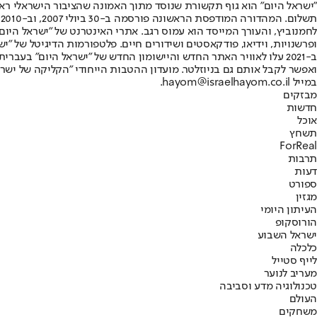
"ישראל היום" הוא גוף תקשורת שנוסד מתוך האמונה שהציבור הישראלי ראוי 
ת
ופרשנויות, וידיאו, פודקאסטים ושידורים חיים. פלטפורמות הדיגיטל של "ישרא
ב-2021 עלו לאוויר האתר החדש והיישומון החדש של "ישראל היום" בע
ואפשר לקבל אותם גם בניוזלטר. מועדון ההטבות הייחודי "הקליקה של ישרא
במייל hayom@israelhayom.co.il.
מבזקים
חדשות
אוכל
תשחץ
ForReal
תרבות
דעות
ספורט
מגזין
העיתון היומי
הורוסקופ
ישראל השבוע
כלכלה
לייף סטייל
מעריב לנוער
טכנולוגיה מדע וסביבה
העולם
משחקים