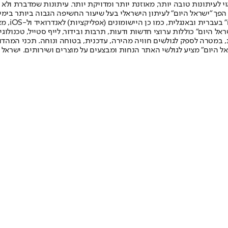
לעיתונות טובה יותר, מאוזנת יותר ומדויקת יותר. עיתונות שמדברת ולא צ
שלום. המהדורה המודפסת הראשונה פורסמה ב-30 ביולי 2007, וב-2010 הפך "ישראל היום" לעיתון הישראלי בעל שי
לחמנוביץ,
ל היום" כוללות ערוצי חדשות ודעות, תרבות ובידור, לייף סטייל, טכנולוגיה
ברית, במטרה לספק לגולשים חוויה מהירה, עדכנית, בטוחה ונוחה. תכני המה
ל היום" מציע לגולשי האתר הנחות ומבצעים על מוצרים ושירותים. ישראל 