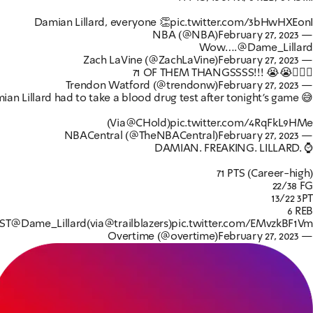
Damian Lillard, everyone 👏
pic.twitter.com/3bHwHXEonI
February 27, 2023
— NBA (@NBA)
Wow….
@Dame_Lillard
February 27, 2023
— Zach LaVine (@ZachLaVine)
71 OF THEM THANGSSSS!!! 😭😭🤦🏾‍♂️
February 27, 2023
— Trendon Watford (@trendonw)
ian Lillard had to take a blood drug test after tonight’s game 😅
(Via
@CHold
)
pic.twitter.com/4RqFkL9HMe
February 27, 2023
— NBACentral (@TheNBACentral)
DAMIAN. FREAKING. LILLARD. ⌚️
71 PTS (Career-high)
22/38 FG
13/22 3PT
6 REB
ST
@Dame_Lillard
(via
@trailblazers
)
pic.twitter.com/EMvzkBF1Vm
February 27, 2023
— Overtime (@overtime)