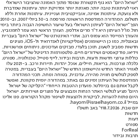
"ישראל היום" הוא גוף תקשורת שנוסד מתוך האמונה שהציבור הישראלי
ראוי לעיתונות טובה יותר, מאוזנת יותר ומדויקת יותר. עיתונות שמדברת
ולא צועקת. עיתונות אמינה, אובייקטיבית ועניינית. עיתונות אחרת וללא
תשלום. המהדורה המודפסת הראשונה פורסמה ב-30 ביולי 2007, וב-2010
הפך "ישראל היום" לעיתון הישראלי בעל שיעור החשיפה הגבוה ביותר בימי
חול. מו"ל העיתון היא ד"ר מרים אדלסון. העורך הראשי הוא עמר לחמנוביץ,
והעורך המייסד הוא עמוס רגב. אתרי האינטרנט של "ישראל היום" בעברית
ובאנגלית, כמו כן היישומונים (אפליקציות) לאנדרואיד ול-iOS, מציגים
חדשות מסביב לשעון, תוכן בלעדי, מבזקים ועדכונים, ניתוחים ופרשנויות,
וידיאו, פודקאסטים ושידורים חיים. פלטפורמות הדיגיטל של "ישראל היום"
כוללות ערוצי חדשות ודעות, תרבות ובידור, לייף סטייל, טכנולוגיה, ספורט,
כלכלה וצרכנות, בריאות, חיילים, אוכל, יהדות, תיירות ורכב. ב-2021 עלו
לאוויר האתר החדש והיישומון החדש של "ישראל היום" בעברית, במטרה
לספק לגולשים חוויה מהירה, עדכנית, בטוחה ונוחה. תכני המהדורה
המודפסת של העיתון זמינים גם באתר, במהדורה יומית מקוונת, ואפשר
לקבל אותם גם בניוזלטר. מועדון ההטבות הייחודי "הקליקה של ישראל
היום" מציע לגולשי האתר הנחות ומבצעים על מוצרים ושירותים. ישראל
היום פתוח להערות, לביקורת ולהצעות לשיפור מקהל הקוראים. פנו אלינו
במייל hayom@israelhayom.co.il.
יום שבת, 18.7.2026
ד' באב תשפ"ו
חדשות
דעות
ספורט
ForReal
תרבות ובידור