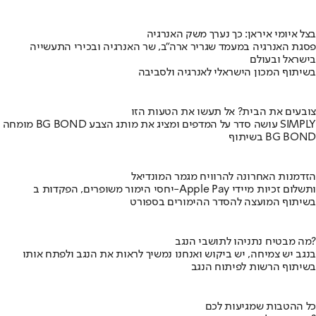
בצל איומי איראן: כך נערך משק האנרגיה
פסגת האנרגיה במעמד שגריר ארה"ב, שר האנרגיה ובכירי התעשייה
בישראל ובעולם
בשיתוף המכון הישראלי לאנרגיה ולסביבה
צובעים את הבית? אל תעשו את הטעות הזו
מומחה BG BOND עושה סדר על המדפים ומציג את מותג הצבע SIMPLY
בשיתוף BG BOND
הזדמנות האחרונה להרוויח מגמר המונדיאל
יחסי הימור משופרים, הפקדות ב-Apple Pay ותשלום זכיות מיידי
בשיתוף המועצה להסדר ההימורים בספורט
מה מבטיח נתניהו לתושבי הנגב?
בנגב יש צמיחה, יש ביקוש ואנחנו נמשיך לראות את הנגב ולפתח אותו
בשיתוף הרשות לפיתוח הנגב
כל ההטבות שמגיעות לכם