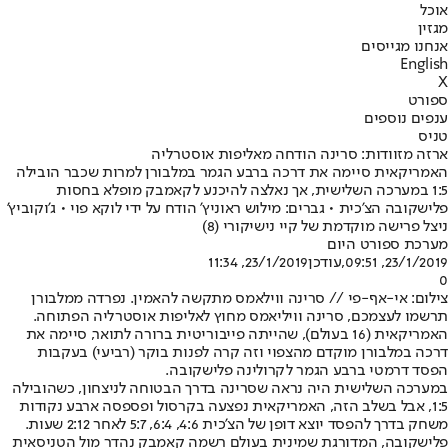
אוכל
מגזין
אנחנו מגייסים
English
X
ספורט
ענפים נוספים
טניס
ארזה מזוודות: סרינה הודחה מאליפות אוסטרליה
האמריקאית סיימה את דרכה ברבע הגמר במלבורן למרות שכבר הובילה
1:5 במערכה השלישית, אך נאלצה להיכנע לקאמבק מופלא בחסות
פלישקובה הצ'כית • גברים: מילוש ראוניץ' הודח על ידי לוקא פוי • ג'וקוביץ'
ניצל פרישה מוקדמת של קיי נישיקורי (8)
מערכת ספורט היום
23/1/2019, 09:51
,עודכן
23/1/2019, 11:34
0
צילום: אי-אף-פי // סרינה ווילאמס מתקשה להאמין. נפרדה ממלבורן
תרשמו לעצמכם, סרינה וויליאמס מחוץ לאליפות אוסטרליה הפתוחה.
האמריקאית (16 בעולם), שהייתה פייבוריטית ברורה לתואר, סיימה את
דרכה במלבורן מוקדם מהצפוי וזה קרה לפנות בוקר (רביעי) בעקבות
הפסד דרמטי ברבע הגמר לקרולינה פלישקובה.
במערכה השלישית היה נראה שסרינה בדרך הבטוחה לניצחון, כשהובילה
1:5, אבל בשלב הזה, האמריקאית נפצעה בקרסול ופספסה ארבע נקודות
משחק בדרך להפסד יוצא דופן של הצ'כית 4:6, 6:4, 5:7 לאחר 2:12 שעות.
פלישקובה, המדורגת שמינית בעולם רשמה קאמבק נהדר מול הטניסאית