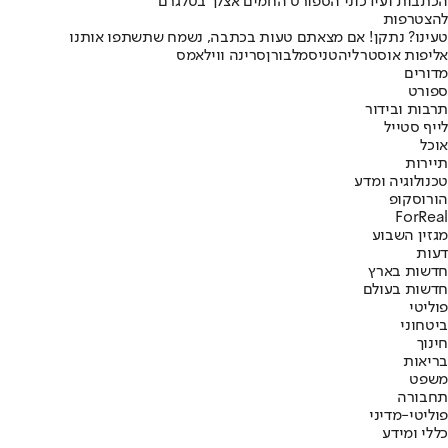
הכתבות ועידכוני הספורט החמים אצלך בטלגרם
להצטרפות
טעינו? נתקן! אם מצאתם טעות בכתבה, נשמח שתשתפו אותנו
אליפות אוסטרליה
טניס
מלבורן
סרינה ווילאמס
מדורים
ספורט
תרבות ובידור
לייף סטייל
אוכל
תיירות
טכנולוגיה ומדע
הורוסקופ
ForReal
מגזין השבוע
דעות
חדשות בארץ
חדשות בעולם
פוליטי
ביטחוני
חינוך
בריאות
משפט
תחבורה
פוליטי-מדיני
כללי ומידע