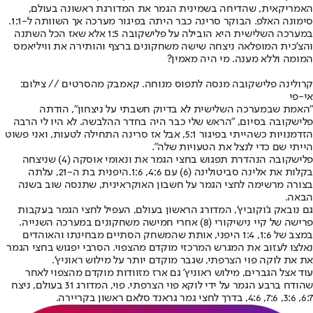
האמריקאית, שהדיחה בשמינית הגמר את המדורגת ראשונה בעולם,
סימונה האלפ. הבוקר סרינה כבר היתה בפיגור מערכה אך השוותה ל-1:1.
במערכה השלישית היא הובילה על פלישקובה 1:5 אלא שאז הכל השתנה
והצ'כית המופלאה ניצחה שישה משחקונים ברצף והותירה את וויליאמס
המומה וללא מענה. מי היה מאמין?
קרולינה פלישקובה מנסה לתפוס מנוחה. קאמבק מהסרטים // צילום:
אי-פי
"האמת שבמערכה השלישית לא בדיוק חשבתי על ניצחון", הודתה
פלישקובה בסיום, "הראש שלי כבר היה בחדר ההלבשה. לא היו לי הרבה
הזדמנויות כשהייתי בפיגור 5:1, אבל אז סרינה התחילה לטעות, ואני פשוט
הייתי שם כדי לנצל את הטעויות שלה".
פלישקובה הנהדרת תפגוש בחצי הגמר את ונאומי אוסקה (4) שניצחה
בקלות את אלינה סביטולינה (6) עם 4:6, 1:6.היפנית בת ה-21, עלתה
בצורה מרשימה לחצי הגמר על חשבון האוקראינית, שתנסה שוב בשנה
הבאה.
גם נובאק ג'וקוביץ', המדורג הראשון בעולם, העפיל לחצי הגמר בעקבות
פרישה של קיי נישיקורי (8) אחרי חמישה משחקונים במערכה השנייה.
במצב של 1:6, 1:4 היפני, אותת שהמשחק הסתיים מבחינתו והאוהדים
נאלצו לעזוב את המגרש המרכזי מוקדם מהצפוי. הסרבי יפגוש בחצי הגמר
את את לוקה פוי הצרפתי, שגבר מוקדם יותר על מילוש ראוניץ'.
עוד אצל הגברים, מילוש ראוניץ' גם ארז מזוודות מוקדם מהצפוי לאחר
שהודח ברבע הגמר על ידי לוקא פוי הצרפתי. פוי, המדורג 31 בעולם, ניצח
6:7, 3:6, 7:6, 4:6, בדרך לחצי גמר גראנד סלאם ראשון בקריירה.