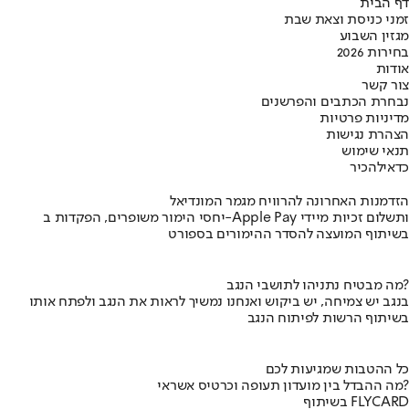
דף הבית
זמני כניסת וצאת שבת
מגזין השבוע
בחירות 2026
אודות
צור קשר
נבחרת הכתבים והפרשנים
מדיניות פרטיות
הצהרת נגישות
תנאי שימוש
כדאי
להכיר
הזדמנות האחרונה להרוויח מגמר המונדיאל
יחסי הימור משופרים, הפקדות ב-Apple Pay ותשלום זכיות מיידי
בשיתוף המועצה להסדר ההימורים בספורט
מה מבטיח נתניהו לתושבי הנגב?
בנגב יש צמיחה, יש ביקוש ואנחנו נמשיך לראות את הנגב ולפתח אותו
בשיתוף הרשות לפיתוח הנגב
כל ההטבות שמגיעות לכם
מה ההבדל בין מועדון תעופה וכרטיס אשראי?
בשיתוף FLYCARD