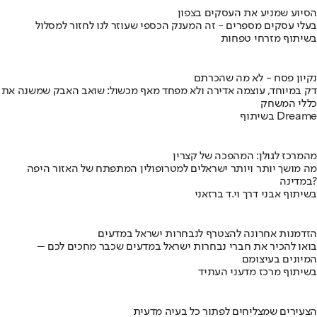
הסיוע שמניע את העסקים בצפון
בעלי עסקים מספרים - זה המענק הכספי שעוזר לנו לחזור למסלול
בשיתוף מזרחי טפחות
נקיון פסח - לא מה שהכרתם
דק במיוחד, עוצמה אדירה ולא מפחד מאף מכשול: שואב האבק שמשנה את
כללי המשחק
בשיתוף Dreame
מהמרכז לגולן: המהפכה של קצרין
מה מושך יותר ויותר ישראלים למטרופולין המתפתח של האזור היפה
במדינה?
בשיתוף אבני דרך וי.ד ברזאני
הזדמנות אחרונה להצטרף לנבחרות ישראל במדעים
בואו להכיר את חברי נבחרות ישראל במדעים שכבר מחכים לכם –
המיונים בעיצומם
בשיתוף מרכז מדעני העתיד
הצעירים שמצליחים לפתור כל בעיה מדעית