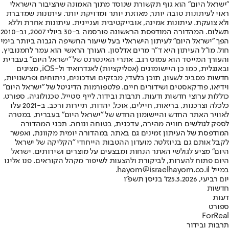
"ישראל היום" הוא גוף תקשורת שנוסד מתוך האמונה שהציבור הישראלי
ראוי לעיתונות טובה יותר, מאוזנת יותר ומדויקת יותר. עיתונות שמדברת
ולא צועקת. עיתונות אמינה, אובייקטיבית ועניינית. עיתונות אחרת וללא
תשלום. המהדורה המודפסת הראשונה פורסמה ב-30 ביולי 2007, וב-2010
הפך "ישראל היום" לעיתון הישראלי בעל שיעור החשיפה הגבוה ביותר בימי
חול. מו"ל העיתון היא ד"ר מרים אדלסון. העורך הראשי הוא עמר לחמנוביץ,
והעורך המייסד הוא עמוס רגב. אתרי האינטרנט של "ישראל היום" בעברית
ובאנגלית, כמו כן היישומונים (אפליקציות) לאנדרואיד ול-iOS, מציגים
חדשות מסביב לשעון, תוכן בלעדי, מבזקים ועדכונים, ניתוחים ופרשנויות,
וידיאו, פודקאסטים ושידורים חיים. פלטפורמות הדיגיטל של "ישראל היום"
כוללות ערוצי חדשות ודעות, תרבות ובידור, לייף סטייל, טכנולוגיה, ספורט,
כלכלה וצרכנות, בריאות, חיילים, אוכל, יהדות, תיירות ורכב. ב-2021 עלו
לאוויר האתר החדש והיישומון החדש של "ישראל היום" בעברית, במטרה
לספק לגולשים חוויה מהירה, עדכנית, בטוחה ונוחה. תכני המהדורה
המודפסת של העיתון זמינים גם באתר, במהדורה יומית מקוונת, ואפשר
לקבל אותם גם בניוזלטר. מועדון ההטבות הייחודי "הקליקה של ישראל
היום" מציע לגולשי האתר הנחות ומבצעים על מוצרים ושירותים. ישראל
היום פתוח להערות, לביקורת ולהצעות לשיפור מקהל הקוראים. פנו אלינו
במייל hayom@israelhayom.co.il.
יום רביעי, 25.3.2026
ז' בניסן תשפ"ו
חדשות
דעות
ספורט
ForReal
תרבות ובידור