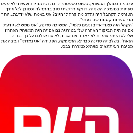
עצבנית במהלך המשחק, פשוט פספסתי הרבה הזדמנויות ועשיתי לא מעט
טעויות במערכה השנייה. דווקא הרגשתי טוב בהתחלה וכמובן לכל אורך
הטורניר. הקהבל היה נהדר..מה קרה לי היום? אני באמת שלא יודעת...יותר
מדי טעויות קטנות שביצעתי".
"הקהל היה מאוד אדיב ונעים כלפיי", המשיכה סרינה, "אני ממש לא יודעת
אם זה היה הביקור האחרון שלי בטורניר, גם אם זה היה המשחק האחרון
שלי לא הייתי אומרת לאף אחד. אם אפרד, לא אודיע לכם על כך בצורה
הזאת". בשלב זה סרינה כבר לא התאפקה, הפטירה "אני גמרתי" ועזבה את
מסיבת העיתונאים כשהיא ממררת בבכי.