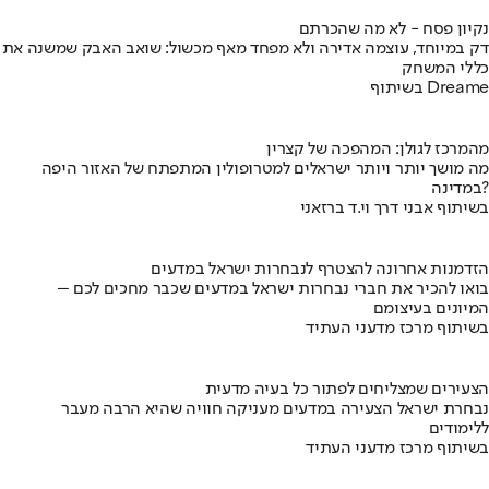
נקיון פסח - לא מה שהכרתם
דק במיוחד, עוצמה אדירה ולא מפחד מאף מכשול: שואב האבק שמשנה את
כללי המשחק
בשיתוף Dreame
מהמרכז לגולן: המהפכה של קצרין
מה מושך יותר ויותר ישראלים למטרופולין המתפתח של האזור היפה
במדינה?
בשיתוף אבני דרך וי.ד ברזאני
הזדמנות אחרונה להצטרף לנבחרות ישראל במדעים
בואו להכיר את חברי נבחרות ישראל במדעים שכבר מחכים לכם –
המיונים בעיצומם
בשיתוף מרכז מדעני העתיד
הצעירים שמצליחים לפתור כל בעיה מדעית
נבחרת ישראל הצעירה במדעים מעניקה חוויה שהיא הרבה מעבר
ללימודים
בשיתוף מרכז מדעני העתיד