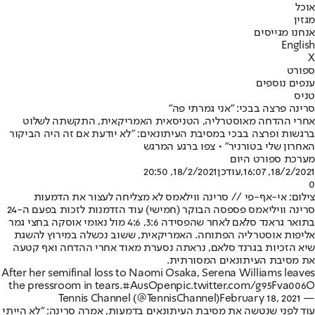
אוכל
מגזין
אנחנו מגייסים
English
X
ספורט
ענפים נוספים
טניס
סרינה פרצה בבכי: "אני גמרתי פה"
אחרי ההדחה מאוסטרליה, הטניסאית האמריקאית, התקשתה לשלוט
ברגשות ופרצה בבכי במסיבת העיתונאים: "לא יודעת אם זה היה הביקור
האחרון שלי בטורניר" • צפו ברגע המרגש
מערכת ספורט היום
18/2/2021, 16:07
,עודכן
18/2/2021, 20:50
0
צילום: אי-אף-פי // סרינה ווילאמס לא מצליחה לעצור את הדמעות
סרינה וויליאמס פספסה הבוקר (חמישי) עוד הזדמנות לזכות בפעם ה-24
בתואר גראנד סלאם לאחר שהפסידה 3:6, 4:6 מול נאומי אוסקה בחצי גמר
אליפות אוסטרליה הפתוחה. האמריקאית, ששוב נכשלה במירוץ להשגת
שיא הזכיות בגרנד סלאם, נראתה נסערת מאוד אחרי ההדחה ואף קטעה
את מסיבת העיתונאים המסורתית.
After her semifinal loss to Naomi Osaka, Serena Williams leaves
the pressroom in tears.
#AusOpen
pic.twitter.com/g95Fva006O
February 18, 2021
— Tennis Channel (@TennisChannel)
עוד לפני שנטשה את מסיבת העיתונאים בדמעות, אמרה סרינה: "לא הייתי