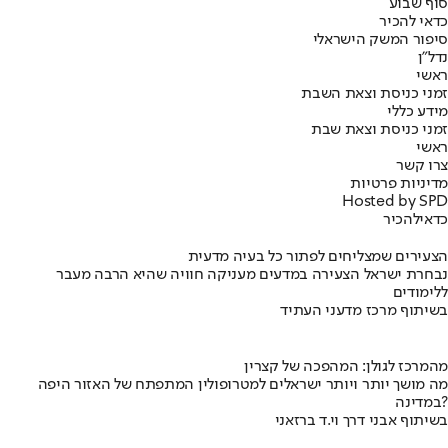
סוף שבוע
כדאי להכיר
סיפור המשק הישראלי
נדל"ן
ראשי
זמני כניסת וצאת השבת
מידע כללי
זמני כניסת וצאת שבת
ראשי
צרו קשר
מדיניות פרטיות
Hosted by SPD
כדאי
להכיר
הצעירים שמצליחים לפתור כל בעיה מדעית
נבחרת ישראל הצעירה במדעים מעניקה חוויה שהיא הרבה מעבר
ללימודים
בשיתוף מרכז מדעני העתיד
מהמרכז לגולן: המהפכה של קצרין
מה מושך יותר ויותר ישראלים למטרופולין המתפתח של האזור היפה
במדינה?
בשיתוף אבני דרך וי.ד ברזאני