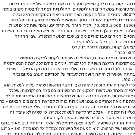
כמה דקות קודם לכן, סיפאן חסן עברה שם בסיומה של אחת מהריצות
המטורפות במשחקים האולימפיים. ההולנדית רצתה להבטיח מקום בגמר
ל־1,500 מטרים, אבל בהקפה האחרונה בריצת המוקדמות היא נפלה
והידרדרה למקום האחרון. חסן, ששואפת להשלים בטוקיו טריפל נדיר
(1,500, 5,000, 10,000), קמה חזרה על הרגליים, ובאדישות לא אנושית
חלפה על פני כולן וסיימה ראשונה. העיניים ראו ולא האמינו. כי כזה הוא קו
הסיום. המקום שבו קורים ניסים, שבו האושר מתפרץ, שבו החגיגה
מתחילה. בדרך כלל, אבל לא תמיד.
קמאצ'ו־קווין. חגיגה אדירה,רויטרס
"רוצי כבר!"
200 מטרים מקו הסיום, התייצבה שריקה ג'קסון למקצה החמישי
במוקדמות הריצה השנייה הכי קצרה. יומיים קודם לכן, זכתה הג'מייקנית
בארד ב־100 מטרים. היא דורגה שלישית השנה במרחק הכפול, כך שמכל
בחינה אפשרית היתה מועמדת לעמוד על הפודיום הערב בסיום גמר
ה־200.
כדי להרוויח את הזכות להיות שם, הדבר הראשון שהיה עליה לעשות הוא
לסיים באחד משלושת המקומות הראשונים במקצה המוקדמות, שכלל
רצות איטיות ממנה בהרבה. נהוג שבמקצים הראשונים הפייבוריטיות לא
נותנות מאה אחוזים מעצמן ושומרות כוחות לקראת הסיבובים הבאים - כך
עשו אמש מדליסטיות הזהב והכסף מה־100 מטרים, שלי־אן פרייזר־פרייס
ואליין תומפסון - אבל צריך לדעת לעשות את זה. כי כשזה לא עובד, זה
נראה נורא. בטח עבור מי שיושב בסמוך לקו הסיום.
יריית הזינוק נשמעה. ג'קסון יצאה מהמסלול השני, ונראתה טוב מאוד בחצי
הראשון של הריצה. היא הגיעה אל הישורת צמודה אל המובילה, ואז - ברגע
אחד - האטה. כנראה חשבה שהפער שפתחה יספיק לה. הג'מייקנית בת