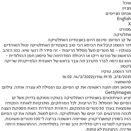
אוכל
מגזין
אנחנו מגייסים
English
X
ספורט
אתלטיקה
על קו הסיום: סיכום היום באצטדיון האתלטיקה
דור הופמן קיבל את הכיסא הכי טוב באצטדיון האתלטיקה נטול האוהדים
בטוקיו - 50 מטרים מעל מסלול הריצות • זה סידר לו רגעי שיא, כמו הזהב
הראשון של פורטו ריקו או היכולת המדהימה של סיפאן חסן ההולנדית •
הוא גם ניסה לברר מקרוב מה עבר בראש של האצנית הג'מייקנית שריקה
ג'קסון
דור הופמן
, טוקיו
2/8/2021, 19:15
,עודכן
14/2/2022, 16:02
0
השמעה
סיפאן חסן חוצה ראשונה את קו הסיום. גם הנפילה לא עצרה אותה, צילום:
GettyImages
יציע העיתונאים באצטדיון האתלטיקה בטוקיו ממוקם בדיוק מעל קו
הסיום של המסלול. כל הריצות, לכל המרחקים, מתנקזות לאותה הנקודה
שנמצאת בערך 50 מטרים מהמקום, והזווית הנהדרת הזאת מספקת הצצה
לכמה מהרגעים הכי יפים של האתלטיקה. היום למשל, חצתה את קו הסיום
הזה ג'סמין קמאצ'ו־קווין, שסיימה ראשונה בריצה ל־100 מטרים משוכות,
והעניקה לפורטו ריקו מדליית זהב שנייה בתולדותיה. ההתרגשות היתה
אדירה, החגיגות לא פחות.