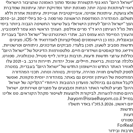
"ישראל היום" הוא גוף תקשורת שנוסד מתוך האמונה שהציבור הישראלי
ראוי לעיתונות טובה יותר, מאוזנת יותר ומדויקת יותר. עיתונות שמדברת
ולא צועקת. עיתונות אמינה, אובייקטיבית ועניינית. עיתונות אחרת וללא
תשלום. המהדורה המודפסת הראשונה פורסמה ב-30 ביולי 2007, וב-2010
הפך "ישראל היום" לעיתון הישראלי בעל שיעור החשיפה הגבוה ביותר בימי
חול. מו"ל העיתון היא ד"ר מרים אדלסון. העורך הראשי הוא עמר לחמנוביץ,
והעורך המייסד הוא עמוס רגב. אתרי האינטרנט של "ישראל היום" בעברית
ובאנגלית, כמו כן היישומונים (אפליקציות) לאנדרואיד ול-iOS, מציגים
חדשות מסביב לשעון, תוכן בלעדי, מבזקים ועדכונים, ניתוחים ופרשנויות,
וידיאו, פודקאסטים ושידורים חיים. פלטפורמות הדיגיטל של "ישראל היום"
כוללות ערוצי חדשות ודעות, תרבות ובידור, לייף סטייל, טכנולוגיה, ספורט,
כלכלה וצרכנות, בריאות, חיילים, אוכל, יהדות, תיירות ורכב. ב-2021 עלו
לאוויר האתר החדש והיישומון החדש של "ישראל היום" בעברית, במטרה
לספק לגולשים חוויה מהירה, עדכנית, בטוחה ונוחה. תכני המהדורה
המודפסת של העיתון זמינים גם באתר, במהדורה יומית מקוונת, ואפשר
לקבל אותם גם בניוזלטר. מועדון ההטבות הייחודי "הקליקה של ישראל
היום" מציע לגולשי האתר הנחות ומבצעים על מוצרים ושירותים. ישראל
היום פתוח להערות, לביקורת ולהצעות לשיפור מקהל הקוראים. פנו אלינו
במייל hayom@israelhayom.co.il.
יום ראשון, 15.3.2026
כ"ו באדר תשפ"ו
חדשות
דעות
ספורט
ForReal
תרבות ובידור