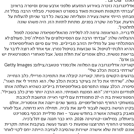
לאתר "La Ola".
אדלינגרובה נזכרה באירוע המזעזע מלפני ארבע שנים וסיפרה בראיון:
"עברתי תקופות חשוכות מאוד בספורט האוסטרי, סבלתי הרבה בגלל זה.
מבחוץ הייתי אישה צעירה ומצליחה שכבשה כל דבר שניתן להעלות על
הדעת, אבל מה שקרה בפנים, מתחת לחזות הזו, היה משהו שונה
לחלוטין".
לדבריה, הטראומה גרמה לה לסלידה מהאולימפיאדה שהפכה לסמל
ההצלחה שלה: "עבדתי הרבה עם הפסיכולוגים על המילה 'סין', מעולם לא
הסתכלתי שוב על מדליית הזהב מבייג'ינג. מיד עם סיום האולימפיאדה
ההיא הלכתי לטיפול, 14 שבועות בטיפול נמרץ. אף אחד לא רוצה לדבר על
בריאות נפשית, כולם אומרים 'את חולת נפש', אבל מאחורי הספורטאית יש
בן אדם".
קארינה אדלינגרובה עם המלווה אלכסנדר פטאבה,צילום: Getty Images
"שרדתי בזכות הכלב שלי"
ברגעים הקשים ביותר, קארינה קיבלה את התמיכה מריילי, כלב הנחייה
שלה. "שרדתי את כל זה בעיקר בזכות הכלב שלי, הוא החזיר לי את האור",
סיפרה. הכלב עצמו התפרסם באולימפיאדת בייג'ינג כשהיא העלתה אותו
לפודיום והכריזה: "הוא המנצח האמיתי, הוא הרבה יותר מרק כלב בשבילי".
הספורטאית בת ה-27 מתמודדת עם ליקוי ראייה ונחשבת לכוכבת
במשחקי החורף הפראלימפיים. במשך שנים ייצגה את אוסטריה, אולם
בקיץ הגישה בקשה לעבור לייצג את צ'כיה. תחילה היא נדחתה, אבל לאחר
מאבק בקשתה אושרה בחודש שעבר - ואת מדליית הכסף בספרינט
ביאתלון, ב
מילאנו-קורטינה 2026
, היא כבר חגגה עם דגל צ'כיה.
בספורט החורף התרוצצו שמועות כי הצעד נעשה בעקבות אותה תקרית
אונס. למרות שלא אישרה ישירות שהסיבה לעזיבה הייתה יחס לקוי לאחר