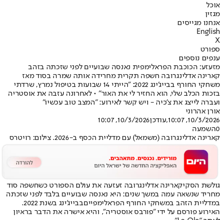
אוכל
מגזין
אנחנו מגייסים
English
X
ספורט
ענפים נוספים
מזעזע: הכוכבת הפראלימפית נאנסה שבועיים לפני שזכתה בזהב
קארינה אדלינגרובה חשפה תקרית מחרידה אותה שמרה בסוד מאז
משחקי החורף בבייג'ינג 2022: "הייתי 14 שבועות בטיפול נמרץ, שרדתי
בזכות הכלב שלי, הוא החזיר לי את האור" • לאחרונה עזבה את אוסטריה
ועברה לייצג את צ'כיה - ויש קשר לאירוע: "המצב טוב עכשיו"
אורן אהרוני
10/3/2026, 10:07
,עודכן
10/3/2026, 10:07
0
השמעה
קארינה אדלינגרובה (משמאל) עם מדליית הכסף ב-2026. צילום: רויטרס
גולשת הסקי
קארינה אדלינגרובה זעזעה את עולם הספורט כשחשפה סוד
מחריד שנשאה עמה במשך שנים: היא נאנסה שבועיים בלבד לפני שזכתה
במדליית הזהב ב
משחקי החורף הפראלימפיים
בבייג'ינג בשנת 2022.
האירוע פורסם על ידי "פורבס אוסטריה", והיא אישרה את הדבר בראיון