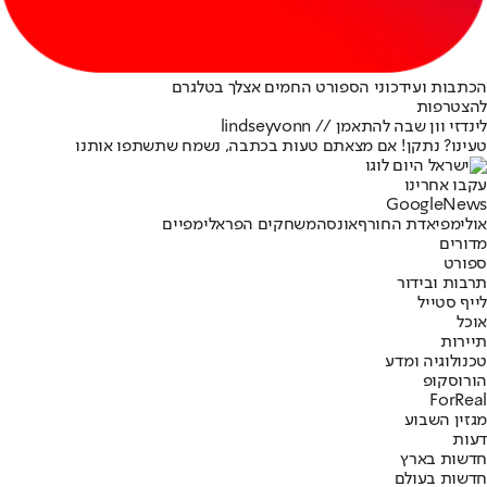
הכתבות ועידכוני הספורט החמים אצלך בטלגרם
להצטרפות
לינדזי וון שבה להתאמן // lindseyvonn
טעינו? נתקן! אם מצאתם טעות בכתבה, נשמח שתשתפו אותנו
עקבו אחרינו
G
o
o
g
l
e
News
אולימפיאדת החורף
אונס
המשחקים הפראלימפיים
מדורים
ספורט
תרבות ובידור
לייף סטייל
אוכל
תיירות
טכנולוגיה ומדע
הורוסקופ
ForReal
מגזין השבוע
דעות
חדשות בארץ
חדשות בעולם