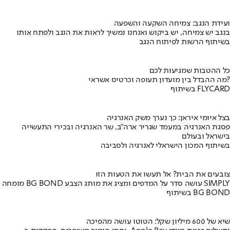
ועידת הנגב: צמיחה השקעה והשפעה
בנגב יש צמיחה, יש ביקוש ואנחנו נמשיך לראות את הנגב ולפתח אותו
בשיתוף הרשות לפיתוח הנגב
כל ההטבות שמגיעות לכם
מה ההבדל בין מועדון תעופה וכרטיס אשראי?
בשיתוף FLYCARD
בצל איומי איראן: כך נערך משק האנרגיה
פסגת האנרגיה במעמד שגריר ארה"ב, שר האנרגיה ובכירי התעשייה
בישראל ובעולם
בשיתוף המכון הישראלי לאנרגיה ולסביבה
צובעים את הבית? אל תעשו את הטעות הזו
מומחה BG BOND עושה סדר על המדפים ומציג את מותג הצבע SIMPLY
בשיתוף BG BOND
שיא של 600 מיליון שקל: הטוטו עושה מהפיכה