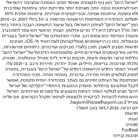
"ישראל היום" הוא גוף תקשורת שנוסד מתוך האמונה שהציבור הישראלי
ראוי לעיתונות טובה יותר, מאוזנת יותר ומדויקת יותר. עיתונות שמדברת
ולא צועקת. עיתונות אמינה, אובייקטיבית ועניינית. עיתונות אחרת וללא
תשלום. המהדורה המודפסת הראשונה פורסמה ב-30 ביולי 2007, וב-2010
הפך "ישראל היום" לעיתון הישראלי בעל שיעור החשיפה הגבוה ביותר בימי
חול. מו"ל העיתון היא ד"ר מרים אדלסון. העורך הראשי הוא עמר לחמנוביץ,
והעורך המייסד הוא עמוס רגב. אתרי האינטרנט של "ישראל היום" בעברית
ובאנגלית, כמו כן היישומונים (אפליקציות) לאנדרואיד ול-iOS, מציגים
חדשות מסביב לשעון, תוכן בלעדי, מבזקים ועדכונים, ניתוחים ופרשנויות,
וידיאו, פודקאסטים ושידורים חיים. פלטפורמות הדיגיטל של "ישראל היום"
כוללות ערוצי חדשות ודעות, תרבות ובידור, לייף סטייל, טכנולוגיה, ספורט,
כלכלה וצרכנות, בריאות, חיילים, אוכל, יהדות, תיירות ורכב. ב-2021 עלו
לאוויר האתר החדש והיישומון החדש של "ישראל היום" בעברית, במטרה
לספק לגולשים חוויה מהירה, עדכנית, בטוחה ונוחה. תכני המהדורה
המודפסת של העיתון זמינים גם באתר, במהדורה יומית מקוונת, ואפשר
לקבל אותם גם בניוזלטר. מועדון ההטבות הייחודי "הקליקה של ישראל
היום" מציע לגולשי האתר הנחות ומבצעים על מוצרים ושירותים. ישראל
היום פתוח להערות, לביקורת ולהצעות לשיפור מקהל הקוראים. פנו אלינו
במייל hayom@israelhayom.co.il.
יום רביעי, 15.7.2026
א' באב תשפ"ו
חדשות
דעות
ספורט
ForReal
תרבות ובידור