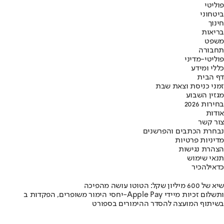
פוליטי
ביטחוני
חינוך
בריאות
משפט
תחבורה
פוליטי-מדיני
כללי ומידע
דף הבית
זמני כניסת וצאת שבת
מגזין השבוע
בחירות 2026
אודות
צור קשר
נבחרת הכתבים והפרשנים
מדיניות פרטיות
הצהרת נגישות
תנאי שימוש
כדאי
להכיר
שיא של 600 מיליון שקל: הטוטו עושה מהפיכה
יחסי הימור משופרים, הפקדות ב-Apple Pay ותשלום זכיות מיידי
בשיתוף המועצה להסדר ההימורים בספורט