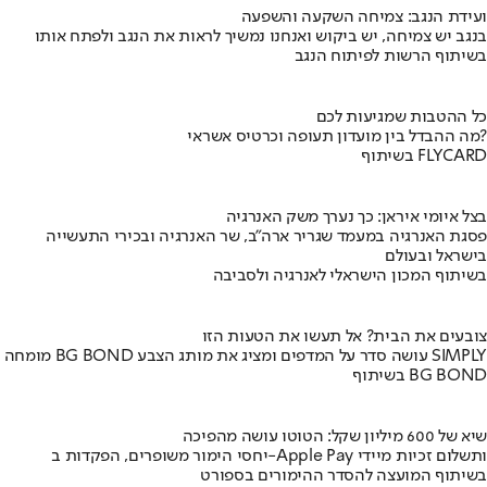
ועידת הנגב: צמיחה השקעה והשפעה
בנגב יש צמיחה, יש ביקוש ואנחנו נמשיך לראות את הנגב ולפתח אותו
בשיתוף הרשות לפיתוח הנגב
כל ההטבות שמגיעות לכם
מה ההבדל בין מועדון תעופה וכרטיס אשראי?
בשיתוף FLYCARD
בצל איומי איראן: כך נערך משק האנרגיה
פסגת האנרגיה במעמד שגריר ארה"ב, שר האנרגיה ובכירי התעשייה
בישראל ובעולם
בשיתוף המכון הישראלי לאנרגיה ולסביבה
צובעים את הבית? אל תעשו את הטעות הזו
מומחה BG BOND עושה סדר על המדפים ומציג את מותג הצבע SIMPLY
בשיתוף BG BOND
שיא של 600 מיליון שקל: הטוטו עושה מהפיכה
יחסי הימור משופרים, הפקדות ב-Apple Pay ותשלום זכיות מיידי
בשיתוף המועצה להסדר ההימורים בספורט