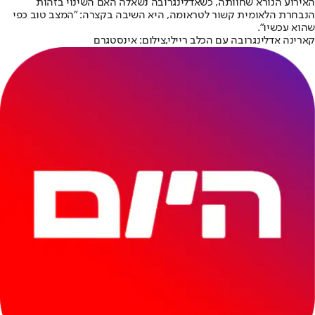
האירוע הנורא שחוותה, כשאדלינגרובה נשאלה האם השינוי בזהות
הנבחרת הלאומית קשור לטראומה, היא השיבה בקצרה: "המצב טוב כפי
שהוא עכשיו".
קארינה אדלינגרובה עם הכלב ריילי,צילום: אינסטגרם