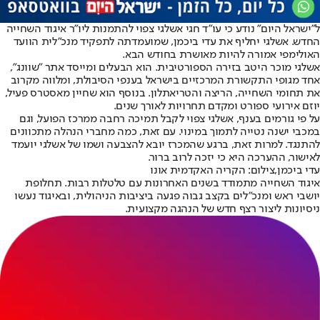
ל"ישראל היום" נודע כי עו"ד חגי אשלגי צפוי להתמנות ליו"ר איגוד השחייה
החדש. אשלגי יחליף את עדי ביכמן, שמועמדתה לתפקיד מנכ"לית הוועד
האולימפי אמורה להיות מאושרת בחודש הבא.
אשלגי מוכר היטב בזירה הספורטיבית. הוא הבעלים ומייסד אתר "שוונג",
אחד מגופי התקשורת המרכזיים בישראל בענפי הסיבולת, ומלווה מקרוב
את תחומי השחייה, הריצה והטריאתלון. בנוסף הוא שחיין מאסטרס פעיל,
יוזם אירועי ספורט ומקדם תחרויות לאורך שנים.
על פי גורמים בענף, אשלגי צפוי לקבל תמיכה רחבה ממרכז הפועל, וגם
במכבי ישנה נטייה לתמוך במינוי. עם זאת, כמה מחברי הנהלה מתכוונים
להתנגד. למרות זאת, ברגע שהמכרז יובא להצבעה ושמו של אשלגי יועמד
לאישור, ההערכה היא כי יזכה לרוב ברור.
עדי ביכמן,צילום: הקריה האקדמית אונו
איגוד השחייה מתמודד בשנים האחרונות עם טלטלות רבות. תחלופת
יושבי ראש ומנכ"לים בקצב גבוה פגעה ביציבות הניהולית, ובאיגוד נעשו
ניסיונות ליצור רצף חדש של הנהגה מקצועית.