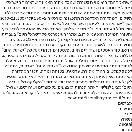
"ישראל היום" הוא גוף תקשורת שנוסד מתוך האמונה שהציבור הישראלי
ראוי לעיתונות טובה יותר, מאוזנת יותר ומדויקת יותר. עיתונות שמדברת
ולא צועקת. עיתונות אמינה, אובייקטיבית ועניינית. עיתונות אחרת וללא
תשלום. המהדורה המודפסת הראשונה פורסמה ב-30 ביולי 2007, וב-2010
הפך "ישראל היום" לעיתון הישראלי בעל שיעור החשיפה הגבוה ביותר בימי
חול. מו"ל העיתון היא ד"ר מרים אדלסון. העורך הראשי הוא עמר לחמנוביץ,
והעורך המייסד הוא עמוס רגב. אתרי האינטרנט של "ישראל היום" בעברית
ובאנגלית, כמו כן היישומונים (אפליקציות) לאנדרואיד ול-iOS, מציגים
חדשות מסביב לשעון, תוכן בלעדי, מבזקים ועדכונים, ניתוחים ופרשנויות,
וידיאו, פודקאסטים ושידורים חיים. פלטפורמות הדיגיטל של "ישראל היום"
כוללות ערוצי חדשות ודעות, תרבות ובידור, לייף סטייל, טכנולוגיה, ספורט,
כלכלה וצרכנות, בריאות, חיילים, אוכל, יהדות, תיירות ורכב. ב-2021 עלו
לאוויר האתר החדש והיישומון החדש של "ישראל היום" בעברית, במטרה
לספק לגולשים חוויה מהירה, עדכנית, בטוחה ונוחה. תכני המהדורה
המודפסת של העיתון זמינים גם באתר, במהדורה יומית מקוונת, ואפשר
לקבל אותם גם בניוזלטר. מועדון ההטבות הייחודי "הקליקה של ישראל
היום" מציע לגולשי האתר הנחות ומבצעים על מוצרים ושירותים. ישראל
היום פתוח להערות, לביקורת ולהצעות לשיפור מקהל הקוראים. פנו אלינו
במייל hayom@israelhayom.co.il.
מבזקים
חדשות
אוכל
תשחץ
ForReal
תרבות