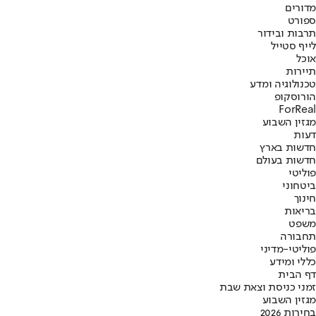
מדורים
ספורט
תרבות ובידור
לייף סטייל
אוכל
תיירות
טכנולוגיה ומדע
הורוסקופ
ForReal
מגזין השבוע
דעות
חדשות בארץ
חדשות בעולם
פוליטי
ביטחוני
חינוך
בריאות
משפט
תחבורה
פוליטי-מדיני
כללי ומידע
דף הבית
זמני כניסת וצאת שבת
מגזין השבוע
בחירות 2026