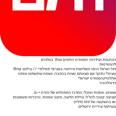
הכתבות ועידכוני הספורט החמים אצלך בטלגרם
להצטרפות
דגל ישראל הוסר מאליפות אירופה באגרוף תאילנדי // צילום: ifma
טעינו? נתקן! אם מצאתם טעות בכתבה, נשמח שתשתפו אותנו
אתלטיקה
ספורט ישראלי
כדאי
להכיר
שופינג, אמנות ואוכל: המרכז המתחדש של מזרח י-ם
קפיצה קטנה לחו"ל: טיילת חדשה, מיצגי אמנות, וכיכרות משופצות
בהשקעה של 100 מיליון ₪
בשיתוף עיריית ירושלים