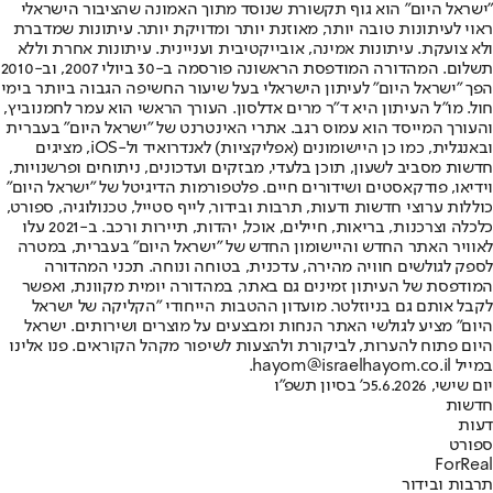
"ישראל היום" הוא גוף תקשורת שנוסד מתוך האמונה שהציבור הישראלי
ראוי לעיתונות טובה יותר, מאוזנת יותר ומדויקת יותר. עיתונות שמדברת
ולא צועקת. עיתונות אמינה, אובייקטיבית ועניינית. עיתונות אחרת וללא
תשלום. המהדורה המודפסת הראשונה פורסמה ב-30 ביולי 2007, וב-2010
הפך "ישראל היום" לעיתון הישראלי בעל שיעור החשיפה הגבוה ביותר בימי
חול. מו"ל העיתון היא ד"ר מרים אדלסון. העורך הראשי הוא עמר לחמנוביץ,
והעורך המייסד הוא עמוס רגב. אתרי האינטרנט של "ישראל היום" בעברית
ובאנגלית, כמו כן היישומונים (אפליקציות) לאנדרואיד ול-iOS, מציגים
חדשות מסביב לשעון, תוכן בלעדי, מבזקים ועדכונים, ניתוחים ופרשנויות,
וידיאו, פודקאסטים ושידורים חיים. פלטפורמות הדיגיטל של "ישראל היום"
כוללות ערוצי חדשות ודעות, תרבות ובידור, לייף סטייל, טכנולוגיה, ספורט,
כלכלה וצרכנות, בריאות, חיילים, אוכל, יהדות, תיירות ורכב. ב-2021 עלו
לאוויר האתר החדש והיישומון החדש של "ישראל היום" בעברית, במטרה
לספק לגולשים חוויה מהירה, עדכנית, בטוחה ונוחה. תכני המהדורה
המודפסת של העיתון זמינים גם באתר, במהדורה יומית מקוונת, ואפשר
לקבל אותם גם בניוזלטר. מועדון ההטבות הייחודי "הקליקה של ישראל
היום" מציע לגולשי האתר הנחות ומבצעים על מוצרים ושירותים. ישראל
היום פתוח להערות, לביקורת ולהצעות לשיפור מקהל הקוראים. פנו אלינו
במייל hayom@israelhayom.co.il.
יום שישי, 5.6.2026
כ' בסיון תשפ"ו
חדשות
דעות
ספורט
ForReal
תרבות ובידור