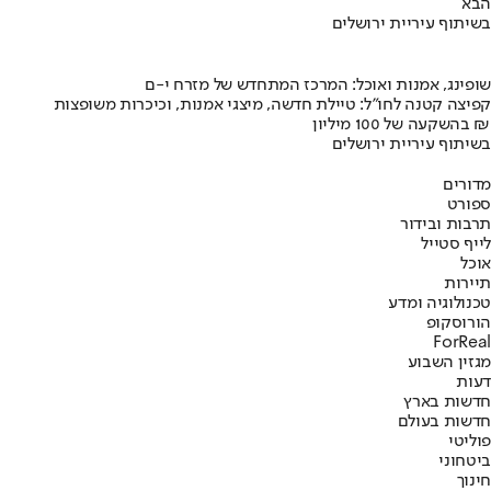
הבא
בשיתוף עיריית ירושלים
שופינג, אמנות ואוכל: המרכז המתחדש של מזרח י-ם
קפיצה קטנה לחו"ל: טיילת חדשה, מיצגי אמנות, וכיכרות משופצות
בהשקעה של 100 מיליון ₪
בשיתוף עיריית ירושלים
מדורים
ספורט
תרבות ובידור
לייף סטייל
אוכל
תיירות
טכנולוגיה ומדע
הורוסקופ
ForReal
מגזין השבוע
דעות
חדשות בארץ
חדשות בעולם
פוליטי
ביטחוני
חינוך