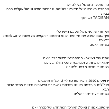
כך תחסכו בחשמל בלי להזיע
מהפכת האנרגיה של תדיראן: שליטה, אבטחת מידע וניהול אקלים חכם
בבית
בשיתוף TADIRAN
מאחורי הקלעים של הטעם הישראלי
איך אסם הפכה את תקופת הצנע והמחסור הקשה של שנות ה-40 למותג
לאומי?
בשיתוף אסם
אתם עוד לא שם? הטיסה למונדיאל כבר יצאה
יונדאי לוקחת אתכם לבמה הכי גדולה בעולם
בשיתוף יונדאי מבית כלמוביל
ירושלים 2040: העיר נערכת ל- 1.5 מליון תושבים
מנכ"לית העירייה מציגה תוכנית להשארת הצעירים ובניית עתיד הדור
הבא
בשיתוף עיריית ירושלים
שופינג, אמנות ואוכל: המרכז המתחדש של מזרח י-ם