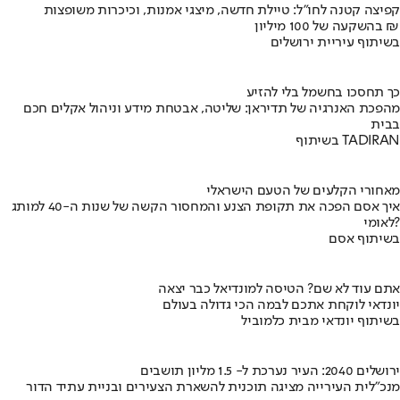
קפיצה קטנה לחו"ל: טיילת חדשה, מיצגי אמנות, וכיכרות משופצות
בהשקעה של 100 מיליון ₪
בשיתוף עיריית ירושלים
כך תחסכו בחשמל בלי להזיע
מהפכת האנרגיה של תדיראן: שליטה, אבטחת מידע וניהול אקלים חכם
בבית
בשיתוף TADIRAN
מאחורי הקלעים של הטעם הישראלי
איך אסם הפכה את תקופת הצנע והמחסור הקשה של שנות ה-40 למותג
לאומי?
בשיתוף אסם
אתם עוד לא שם? הטיסה למונדיאל כבר יצאה
יונדאי לוקחת אתכם לבמה הכי גדולה בעולם
בשיתוף יונדאי מבית כלמוביל
ירושלים 2040: העיר נערכת ל- 1.5 מליון תושבים
מנכ"לית העירייה מציגה תוכנית להשארת הצעירים ובניית עתיד הדור