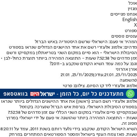
אוכל
מגזין
אנחנו מגייסים
English
X
ספורט
ענפים נוספים
המהיר אי פעם: הישראלי שרשם היסטוריה באיש הברזל
מדהים: אלמוג אלעזרי רשם את אחד ההישגים הגדולים שנראו בספורט
הסיבולת הישראלי • הוא סיים במקום השני בטריאתלון במקסיקו ורשם
זמן מדהים של 7:52:38 שעות - התוצאה המהירה ביותר תוצרת כחול-לבן •
וגם: על כמה עמד השיא הקודם שנקבע ב-2011?
אורן אהרוני
23/11/2025, 21:01
,עודכן
23/11/2025, 21:01
0
השמעה
אלמוג אלעזרי ליד קו הסיום. צילום: פרטי
אלמוג אלעזרי רשם הערב (ראשון) את אחד ההישגים הגדולים ביותר שנראו
ב
ספורט הסיבולת הישראלי
. בגרסת איש הברזל שנערכה בקוזמל
שבמקסיקו סיים אלעזרי במקום השני הכללי עם זמן מדהים של 7:52:38
שעות - התוצאה המהירה ביותר שהושגה אי פעם על ידי ישראלי במרוץ
מסוג זה.
השיא הישראל הקודם, שנקבע בידי גלעד רותם בשנת 2011, עמד על 8:20:11
שעות. מאז צמח הענף בישראל ומספר הספורטאים המתחרים במרחק