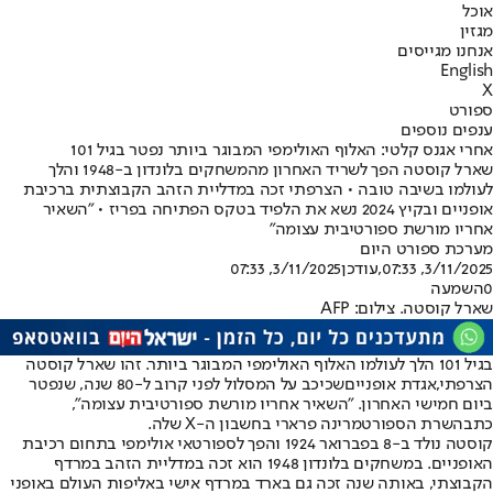
אוכל
מגזין
אנחנו מגייסים
English
X
ספורט
ענפים נוספים
אחרי אגנס קלטי: האלוף האולימפי המבוגר ביותר נפטר בגיל 101
שארל קוסטה הפך לשריד האחרון מהמשחקים בלונדון ב-1948 והלך
לעולמו בשיבה טובה • הצרפתי זכה במדליית הזהב הקבוצתית ברכיבת
אופניים ובקיץ 2024 נשא את הלפיד בטקס הפתיחה בפריז • "השאיר
אחריו מורשת ספורטיבית עצומה"
מערכת ספורט היום
3/11/2025, 07:33
,עודכן
3/11/2025, 07:33
0
השמעה
שארל קוסטה. צילום: AFP
בגיל 101 הלך לעולמו האלוף האולימפי המבוגר ביותר. זהו שארל קוסטה
הצרפתי,
אגדת אופניים
שכיכב על המסלול לפני קרוב ל-80 שנה, שנפטר
ביום חמישי האחרון. "השאיר אחריו מורשת ספורטיבית עצומה",
כתבה
שרת הספורט
מרינה פרארי בחשבון ה-X שלה.
קוסטה נולד ב-8 בפברואר 1924 והפך לספורטאי אולימפי בתחום רכיבת
האופניים. במשחקים בלונדון 1948 הוא זכה במדליית הזהב במרדף
הקבוצתי, באותה שנה זכה גם בארד במרדף אישי באליפות העולם באופני