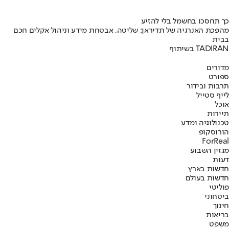
כך תחסכו בחשמל בלי להזיע
מהפכת האנרגיה של תדיראן: שליטה, אבטחת מידע וניהול אקלים חכם
בבית
בשיתוף TADIRAN
מדורים
ספורט
תרבות ובידור
לייף סטייל
אוכל
תיירות
טכנולוגיה ומדע
הורוסקופ
ForReal
מגזין השבוע
דעות
חדשות בארץ
חדשות בעולם
פוליטי
ביטחוני
חינוך
בריאות
משפט