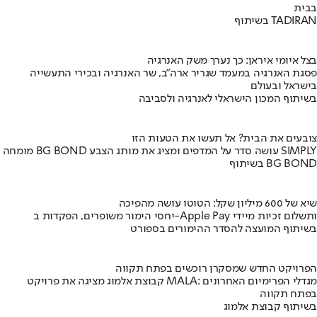
בבית
בשיתוף TADIRAN
בצל איומי איראן: כך נערך משק האנרגיה
פסגת האנרגיה במעמד שגריר ארה"ב, שר האנרגיה ובכירי התעשייה
בישראל ובעולם
בשיתוף המכון הישראלי לאנרגיה ולסביבה
צובעים את הבית? אל תעשו את הטעות הזו
מומחה BG BOND עושה סדר על המדפים ומציג את מותג הצבע SIMPLY
בשיתוף BG BOND
שיא של 600 מיליון שקל: הטוטו עושה מהפיכה
יחסי הימור משופרים, הפקדות ב-Apple Pay ותשלום זכיות מיידי
בשיתוף המועצה להסדר ההימורים בספורט
הפרויקט החדש שמסקרן רוכשים בפתח תקווה
קבוצת אלמוג מציגה את פרויקט MALA: מגדלי הפרימיום האחרונים
בפתח תקווה
בשיתוף קבוצת אלמוג