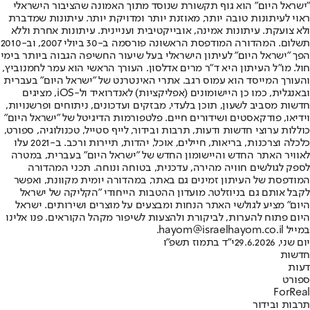
"ישראל היום" הוא גוף תקשורת שנוסד מתוך האמונה שהציבור הישראלי
ראוי לעיתונות טובה יותר, מאוזנת יותר ומדויקת יותר. עיתונות שמדברת
ולא צועקת. עיתונות אמינה, אובייקטיבית ועניינית. עיתונות אחרת וללא
תשלום. המהדורה המודפסת הראשונה פורסמה ב-30 ביולי 2007, וב-2010
הפך "ישראל היום" לעיתון הישראלי בעל שיעור החשיפה הגבוה ביותר בימי
חול. מו"ל העיתון היא ד"ר מרים אדלסון. העורך הראשי הוא עמר לחמנוביץ,
והעורך המייסד הוא עמוס רגב. אתרי האינטרנט של "ישראל היום" בעברית
ובאנגלית, כמו כן היישומונים (אפליקציות) לאנדרואיד ול-iOS, מציגים
חדשות מסביב לשעון, תוכן בלעדי, מבזקים ועדכונים, ניתוחים ופרשנויות,
וידיאו, פודקאסטים ושידורים חיים. פלטפורמות הדיגיטל של "ישראל היום"
כוללות ערוצי חדשות ודעות, תרבות ובידור, לייף סטייל, טכנולוגיה, ספורט,
כלכלה וצרכנות, בריאות, חיילים, אוכל, יהדות, תיירות ורכב. ב-2021 עלו
לאוויר האתר החדש והיישומון החדש של "ישראל היום" בעברית, במטרה
לספק לגולשים חוויה מהירה, עדכנית, בטוחה ונוחה. תכני המהדורה
המודפסת של העיתון זמינים גם באתר, במהדורה יומית מקוונת, ואפשר
לקבל אותם גם בניוזלטר. מועדון ההטבות הייחודי "הקליקה של ישראל
היום" מציע לגולשי האתר הנחות ומבצעים על מוצרים ושירותים. ישראל
היום פתוח להערות, לביקורת ולהצעות לשיפור מקהל הקוראים. פנו אלינו
במייל hayom@israelhayom.co.il.
יום שני, 29.6.2026
י"ד בתמוז תשפ"ו
חדשות
דעות
ספורט
ForReal
תרבות ובידור