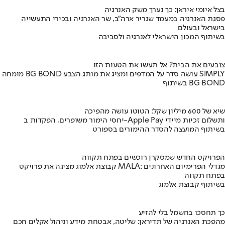
בצל איומי איראן: כך נערך משק האנרגיה
פסגת האנרגיה במעמד שגריר ארה"ב, שר האנרגיה ובכירי התעשייה
בישראל ובעולם
בשיתוף המכון הישראלי לאנרגיה ולסביבה
צובעים את הבית? אל תעשו את הטעות הזו
מומחה BG BOND עושה סדר על המדפים ומציג את מותג הצבע SIMPLY
בשיתוף BG BOND
שיא של 600 מיליון שקל: הטוטו עושה מהפיכה
יחסי הימור משופרים, הפקדות ב-Apple Pay ותשלום זכיות מיידי
בשיתוף המועצה להסדר ההימורים בספורט
הפרויקט החדש שמסקרן רוכשים בפתח תקווה
קבוצת אלמוג מציגה את פרויקט MALA: מגדלי הפרימיום האחרונים
בפתח תקווה
בשיתוף קבוצת אלמוג
כך תחסכו בחשמל בלי להזיע
מהפכת האנרגיה של תדיראן: שליטה, אבטחת מידע וניהול אקלים חכם