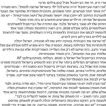
ארי ורון. חי את הבייסבול מגיל קטן,צילום: פרטי
"אני רוצה שבייסבול יהיה נגיש לכל ילד בישראל שרוצה לנסות", הוא מצהיר.
"זה אומר יותר מגרשים, יותר מאמנים, ותוכנית מסודרת שתחבר את הענף
למערכת החינוך. לא ייתכן שזה יישאר משחק של 'נישה אמריקאית' - יש פה
פוטנציאל אמיתי, והילדים שמגיעים מתאהבים בזה מהר מאוד".
החזון שלו לא נעצר בישראל בלבד. עם החזרה של הבייסבול למשחקים
האולימפיים בלוס אנג'לס 2028, ורון רואה הזדמנות כפולה: מצד אחד
להמשיך לבסס את הנבחרת הלאומית בזירה העולמית, ומצד שני להראות
גם לילדים בארץ לאן ניתן להגיע.
"מי שראה את הנבחרת בטוקיו יודע שזו לא פנטזיה. ישראל יכולה
להתחרות מול הגדולות באמת. המטרה שלי היא שנגיע ללוס אנג'לס עם סגל
צעיר ורעב, כזה שייצג לא רק את העלייה האמריקנית אלא גם את הילידים
שלמדו כאן את המשחק", ורון משדר אופטימיות.
נבחרת הבייסבול של ישראל ב-2020. הצלחה בטוקיו,צילום: AP
אחד האתגרים הגדולים ביותר של ורון הוא להטמיע בישראל תרבות ספורט
שונה מזו שגדל בה. בארצות הברית בייסבול הוא כמעט דת - אצטדיונים
מלאים, מיליוני צופים, ושפה שלמה של סטטיסטיקות ונתונים. בישראל,
לעומת זאת, מדובר במשחק שמוכר בעיקר ליוצאי צפון אמריקה, שצריך
עדיין לבנות את הפופולריות שלו.
"אני מבין למה יש מי שאומר שבייסבול איטי מדי", הוא מודה בחיוך, ולצד
זאת מאמין שאפשר לשנות את התפיסה, "מי שמבין את המשחק מגלה
עולם שלם. יש פה חשיבה טקטית עמוקה, דרמות שמתרחשות ברגע אחד
קטן, והכי חשוב – זה משחק של צוות. אי אפשר להצליח בו לבד".
לטענת ורון, דווקא התרבות הישראלית יכולה להעניק למשחק טוויסט
מעניין: "יש כאן אנרגיה, יצירתיות, חוצפה בריאה. זה מה שצריך כדי לפתח