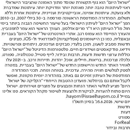
"ישראל היום" הוא גוף תקשורת שנוסד מתוך האמונה שהציבור הישראלי
ראוי לעיתונות טובה יותר, מאוזנת יותר ומדויקת יותר. עיתונות שמדברת
ולא צועקת. עיתונות אמינה, אובייקטיבית ועניינית. עיתונות אחרת וללא
תשלום. המהדורה המודפסת הראשונה פורסמה ב-30 ביולי 2007, וב-2010
הפך "ישראל היום" לעיתון הישראלי בעל שיעור החשיפה הגבוה ביותר בימי
חול. מו"ל העיתון היא ד"ר מרים אדלסון. העורך הראשי הוא עמר לחמנוביץ,
והעורך המייסד הוא עמוס רגב. אתרי האינטרנט של "ישראל היום" בעברית
ובאנגלית, כמו כן היישומונים (אפליקציות) לאנדרואיד ול-iOS, מציגים
חדשות מסביב לשעון, תוכן בלעדי, מבזקים ועדכונים, ניתוחים ופרשנויות,
וידיאו, פודקאסטים ושידורים חיים. פלטפורמות הדיגיטל של "ישראל היום"
כוללות ערוצי חדשות ודעות, תרבות ובידור, לייף סטייל, טכנולוגיה, ספורט,
כלכלה וצרכנות, בריאות, חיילים, אוכל, יהדות, תיירות ורכב. ב-2021 עלו
לאוויר האתר החדש והיישומון החדש של "ישראל היום" בעברית, במטרה
לספק לגולשים חוויה מהירה, עדכנית, בטוחה ונוחה. תכני המהדורה
המודפסת של העיתון זמינים גם באתר, במהדורה יומית מקוונת, ואפשר
לקבל אותם גם בניוזלטר. מועדון ההטבות הייחודי "הקליקה של ישראל
היום" מציע לגולשי האתר הנחות ומבצעים על מוצרים ושירותים. ישראל
היום פתוח להערות, לביקורת ולהצעות לשיפור מקהל הקוראים. פנו אלינו
במייל hayom@israelhayom.co.il.
יום שישי, 5.6.2026
כ' בסיון תשפ"ו
חדשות
דעות
ספורט
ForReal
תרבות ובידור