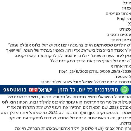
אוכל
מגזין
אנחנו מגייסים
English
X
ספורט
ענפים נוספים
ראיון מיוחד
"שהילדים שמשחקים היום ברעננה ייצגו את ישראל בלוס אנג'לס 2028"
יו"ר איגוד הבייסבול בישראל, ארי ורון, מאמין בעתיד של הענף, "שיישאר
כאן לעוד עשרות שנים" • ולדבריו אסור לנו לחקות את האמריקנים:
"הבייסבול בארץ צריך את הדרך המקורית שלו"
אורן אהרוני
25/8/2025, 09:05
,עודכן
25/8/2025, 11:44
0
השמעה
נבחרת הבייסבול של ישראל מודל 2025. צילום: פרטי
הבייסבול הישראלי נמצא בפתחה של תקופה חדשה, כשאחרי שנים של
פעילות על סף המחתרתית הוא עומד להיכנס להילוך גבוה. הכיוון הוא לוס
אנג'לס 2028, שם המארגנים החזירו את הענף לרשימת התחרויות אחרי
שנעדר מהמשחקים נטןךחצ]חחם בפריזס 2024. מי שמנהל את המהלך הוא
ארי ורון, יושב ראש איגוד הבייסבול החדש, שנכנס לתפקיד עם תשוקה
גדולה.
ורון התל אביבי (נשוי פלוס 3) ויליד אורגון שבארצות הברית, חי את