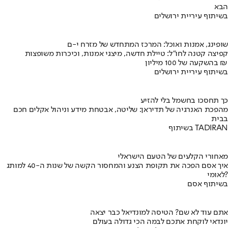
הבא
בשיתוף עיריית ירושלים
שופינג, אמנות ואוכל: המרכז המתחדש של מזרח י-ם
קפיצה קטנה לחו"ל: טיילת חדשה, מיצגי אמנות, וכיכרות משופצות
בהשקעה של 100 מיליון ₪
בשיתוף עיריית ירושלים
כך תחסכו בחשמל בלי להזיע
מהפכת האנרגיה של תדיראן: שליטה, אבטחת מידע וניהול אקלים חכם
בבית
בשיתוף TADIRAN
מאחורי הקלעים של הטעם הישראלי
איך אסם הפכה את תקופת הצנע והמחסור הקשה של שנות ה-40 למותג
לאומי?
בשיתוף אסם
אתם עוד לא שם? הטיסה למונדיאל כבר יצאה
יונדאי לוקחת אתכם לבמה הכי גדולה בעולם