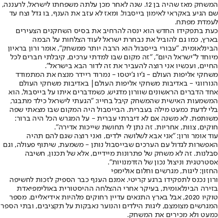
המשחק מאז שהיה בן 12. שנה לאחר מכן עלתה משפחתו לישראל, לרעננה,
שם הגיע באקראי לאימון בייסבול. ומאז לא עזב את הענף, בו גדל וצח עד
לעמדת מפתח.
כעת בתפקידו החדש הוא ינסה להרחיב את בסיס השחקנים הצעירים
בארץ, כמו גם להוביל את נבחרת ישראל לעוד הצלחות על הבמה
הבינלאומית. "עבורי בייסבול הוא הרבה יותר ממשחק", אומר ורון בראיון
מיוחד ל"ישראל היום", "זה מקום שבו למדתי ערכים, קיבלתי חברים לכל
החיים, ועכשיו אני רוצה להעביר את זה לדור הבא בישראל".
משחקי אליפות העולם - ג'יו ג'יטסו - נמרוד ריידר מנצח את המתמודד
הנורווגי - באדיבות משחקי אליפות העולם| באדיבות משחקי העולם
אחד הדברים הראשונים שוורון מדגיש, כשמדברים איתו על בייסבול, הוא
המשמעות האישית שהמשחק קיבל בחייו: "הגעתי לישראל כילד מתבגר,
בלי לדעת כמעט מילה בעברית. הבייסבול היה המקום שבו מצאתי שפה
משותפת. לא משנה אם לא דיברתי עברית - על המגרש הכל היה ברור:
חוקים, צוות, אחריות. זה נתן לי תחושת שייכות אדירה".
עוד אומר ורון: "אני אבא לשלושה ילדים, ואני רוצה שגם להם תהיה
האפשרות לגדול עם הערכים שבייסבול נותן - משמעת, שיתוף פעולה, וגם
סבלנות. זה לא משחק של פתרונות מיידיים, אלא של תכנון, חשיבה
אסטרטגית וניצול נכון של הזדמנויות".
החזון: ליגות, מגרשים וחלום אולימפי
ורון נכנס לתפקידו ברגע קריטי. אמנם הענף כבר הספיק לזכות לחשיפה
בזירה הבינלאומית, בעיקר אחרי ההצלחה ההיסטורית באולימפיאדת
טוקיו 2020, אבל בארץ התנאים עדיין רחוקים מלהיות אידיאליים. מספר
המגרשים מצומצם, ליגות הילדים והנוער נאבקות על תקציבים, ובתי הספר
כמעט ולא מכירים את המשחק.