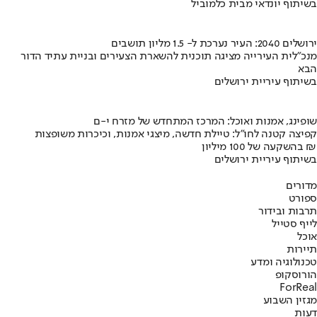
בשיתוף יונדאי מבית כלמוביל
ירושלים 2040: העיר נערכת ל- 1.5 מליון תושבים
מנכ"לית העירייה מציגה תוכנית להשארת הצעירים ובניית עתיד הדור
הבא
בשיתוף עיריית ירושלים
שופינג, אמנות ואוכל: המרכז המתחדש של מזרח י-ם
קפיצה קטנה לחו"ל: טיילת חדשה, מיצגי אמנות, וכיכרות משופצות
בהשקעה של 100 מיליון ₪
בשיתוף עיריית ירושלים
מדורים
ספורט
תרבות ובידור
לייף סטייל
אוכל
תיירות
טכנולוגיה ומדע
הורוסקופ
ForReal
מגזין השבוע
דעות