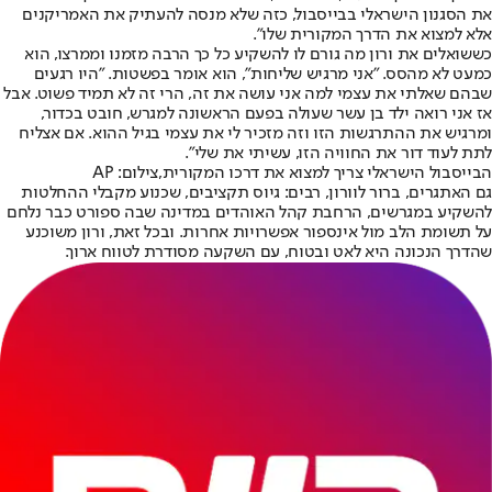
את הסגנון הישראלי בבייסבול, כזה שלא מנסה להעתיק את האמריקנים
אלא למצוא את הדרך המקורית שלו".
כששואלים את ורון מה גורם לו להשקיע כל כך הרבה מזמנו וממרצו, הוא
כמעט לא מהסס. "אני מרגיש שליחות", הוא אומר בפשטות. "היו רגעים
שבהם שאלתי את עצמי למה אני עושה את זה, הרי זה לא תמיד פשוט. אבל
אז אני רואה ילד בן עשר שעולה בפעם הראשונה למגרש, חובט בכדור,
ומרגיש את ההתרגשות הזו וזה מזכיר לי את עצמי בגיל ההוא. אם אצליח
לתת לעוד דור את החוויה הזו, עשיתי את שלי".
הבייסבול הישראלי צריך למצוא את דרכו המקורית,צילום: AP
גם האתגרים, ברור לוורון, רבים: גיוס תקציבים, שכנוע מקבלי ההחלטות
להשקיע במגרשים, הרחבת קהל האוהדים במדינה שבה ספורט כבר נלחם
על תשומת הלב מול אינספור אפשרויות אחרות. ובכל זאת, ורון משוכנע
שהדרך הנכונה היא לאט ובטוח, עם השקעה מסודרת לטווח ארוך.