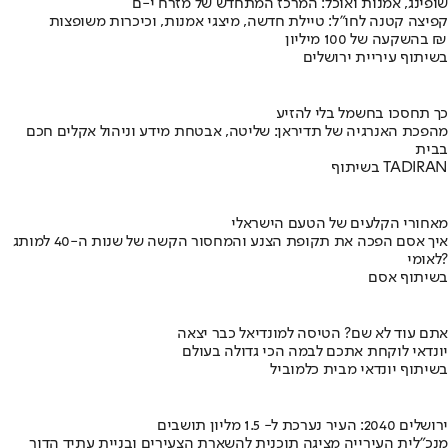
שופינג, אמנות ואוכל: המרכז המתחדש של מזרח י-ם
קפיצה קטנה לחו"ל: טיילת חדשה, מיצגי אמנות, וכיכרות משופצות
בהשקעה של 100 מיליון ₪
בשיתוף עיריית ירושלים
כך תחסכו בחשמל בלי להזיע
מהפכת האנרגיה של תדיראן: שליטה, אבטחת מידע וניהול אקלים חכם
בבית
בשיתוף TADIRAN
מאחורי הקלעים של הטעם הישראלי
איך אסם הפכה את תקופת הצנע והמחסור הקשה של שנות ה-40 למותג
לאומי?
בשיתוף אסם
אתם עוד לא שם? הטיסה למונדיאל כבר יצאה
יונדאי לוקחת אתכם לבמה הכי גדולה בעולם
בשיתוף יונדאי מבית כלמוביל
ירושלים 2040: העיר נערכת ל- 1.5 מליון תושבים
מנכ"לית העירייה מציגה תוכנית להשארת הצעירים ובניית עתיד הדור