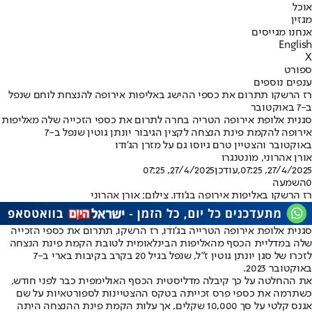
אוכל
מגזין
אנחנו מגייסים
English
X
ספורט
ענפים נוספים
רז הרשקו תתרום את כספי ההישג באליפות אירופה להנצחת לוחם שנפל
ב-7 באוקטובר
סגנית אלופת אירופה הטריה בחרה לתרום את כספי הזכייה שלה מאליפות
אירופה להקמת פינת הנצחה לקצין הגיבור יונתן גוטין שנפל ב-7
באוקטובר והצטיין טרם גיוסו גם על מזרן הג'ודו
אורן אהרוני
, מונטנגרו
27/4/2025, 07:25
,עודכן
27/4/2025, 07:25
0
השמעה
רז הרשקו באליפות אירופה בג'ודו. צילום: אורן אהרוני
סגנית אלופת אירופה הטרייה בג'ודו, רז הרשקו
, תתרום את כספי הזכייה
שלה במדליית הכסף מהאליפות הבינלאומית לטובת הקמת פינת הנצחה
לזכרו של סגן יונתן גוטין ז"ל, שנפל בגיל 20 בקרב בקיבות בארי ב-7
באוקטובר 2023.
את ההחלטה על כך קיבלה מדליסטית הכסף האולימפית כבר לפני חודש,
כשתרמה את כספי פרס זכייתה בטקס ההצטיינות לספורטאיות על שם
אגנס קלטי על סך 10,000 שקלים, אך עלות הקמת פינת ההנצחה היתה