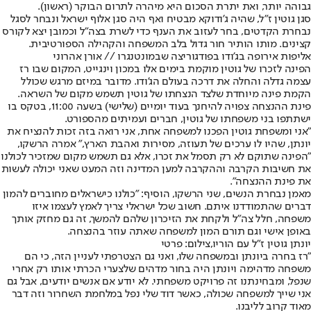
גבוהה יותר, ואת יתרת הסכום היא מיהרה לתרום הבוקר (ראשון).
סגן גוטין ז"ל, שהיה ג'ודוקא מבטיח ואף היה סגן אלוף ישראל ונבחר לסגל
נבחרת הקדטים, בחר לעזוב את הענף כדי לשרת בצה"ל וכמובן יצא לקורס
קצינים. מותו הותיר חור גדול בלב המשפחה והקהילה הספורטיבית.
אליפות אירופה בג'ודו בפודגוריצה שבמונטנגרו // אורן אהרוני
הפינה לזכרו של גוטין מוקמת בימים אלו במכון וינגייט
, המקום שבו רז
עצמה גדלה והחלה את דרכה בעולם הג'ודו. מדובר במיזם מרגש שכולל
הקמת פינה מיוחדת שלצד הנצחתו של גוטין תשמש מקום של השראה.
פינת ההנצחה צפויה להיחנך בעוד יומיים (שלישי) בשעה 11:00, בטקס בו
ישתתפו בני משפחתו של גוטין, חברים ועמיתים מהספורט.
"אני ומשפחת גוטין הפכנו למשפחה אחת, אני רואה בזה זכות להנציח את
יונתן, שהיו לו ערכים של תעוזה, מסירות ואהבת הארץ," אמרה הרשקו,
"הפינה שתוקם לא רק תסמל את זכרו, אלא גם תשמש מקום שמזכיר לכולנו
את חשיבות הקרבה וההקרבה למען המדינה וזה המעט שאני יכולה לעשות
את פינת ההנצחה".
מאמן נבחרת הנשים, שני הרשקו, הוסיף: "כולנו כישראלים מחוברים להמון
דברים שהתמודדנו איתם. חשוב שכל ישראלי צריך לאמץ לעצמו איזו
משפחה, חלל צה"ל ולקחת את הזיכרון שלהם להמשך, זה גם מחזק אותך
באופן אישי וגם תורם המון למשפחה שאתה עוזר בהנצחה.
יונתן גוטין ז"ל עם הוריו,צילום: פרטי
"רז בחרה ביונתן ובמשפחה שלו, ואני גם הצטרפתי לעניין הזה, כי הם
משפחה מדהימה ויונתן היה בחור מדהים שלצערי הכרתי אותו רק אחרי
שנפל, ומבחינתנו זה פרויקט משפחתי. לא יודע אם אנשים יודעים, אבל גם
אני שייך למשפחה שכולה, כאשר דוד שלי נפל במלחמת השחרור וזה דבר
מאוד קרוב לליבנו.