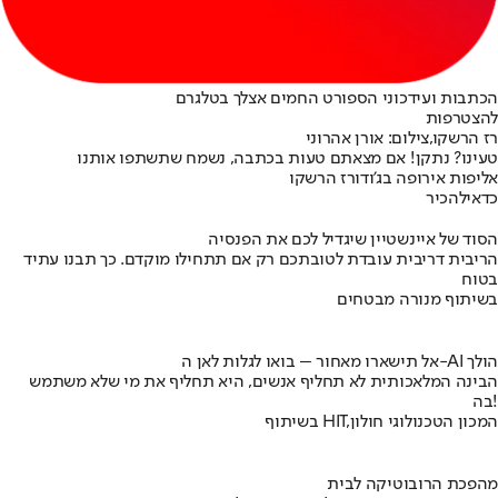
הכתבות ועידכוני הספורט החמים אצלך בטלגרם
להצטרפות
רז הרשקו,צילום: אורן אהרוני
טעינו? נתקן! אם מצאתם טעות בכתבה, נשמח שתשתפו אותנו
אליפות אירופה בג'ודו
רז הרשקו
כדאי
להכיר
הסוד של איינשטיין שיגדיל לכם את הפנסיה
הריבית דריבית עובדת לטובתכם רק אם תתחילו מוקדם. כך תבנו עתיד
בטוח
בשיתוף מנורה מבטחים
אל תישארו מאחור – בואו לגלות לאן ה-AI הולך
הבינה המלאכותית לא תחליף אנשים, היא תחליף את מי שלא משתמש
בה!
בשיתוף HIT,המכון הטכנולוגי חולון
מהפכת הרובוטיקה לבית