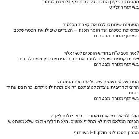
מהפכת הניקיון החכם: כל הבית נקי בלחיצת כפתור
בשיתוף רונלייט
הטעויות שיחתכו לכם את קצבת הפנסיה
ממשיכת כספים ועד חוסר תכנון – הצעדים שיצילו את הכסף שלכם
בשיתוף מנורה מבטחים
איך 200 ש"ח בחודש הופכים ל140 אלף ?
צעדים קטנים שיכולים לסגור את הבור הפנסיוני בין נשים לגברים
בשיתוף מנורה מבטחים
הסוד של איינשטיין שיגדיל לכם את הפנסיה
הריבית דריבית עובדת לטובתכם רק אם תתחילו מוקדם. כך תבנו עתיד
בטוח
בשיתוף מנורה מבטחים
אל תישארו מאחור – בואו לגלות לאן ה-AI הולך
הבינה המלאכותית לא תחליף אנשים, היא תחליף את מי שלא משתמש
בה!
בשיתוף HIT,המכון הטכנולוגי חולון