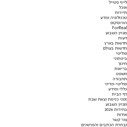
לייף סטייל
אוכל
תיירות
טכנולוגיה ומדע
הורוסקופ
ForReal
מגזין השבוע
דעות
חדשות בארץ
חדשות בעולם
פוליטי
ביטחוני
חינוך
בריאות
משפט
תחבורה
פוליטי-מדיני
כללי ומידע
דף הבית
זמני כניסת וצאת שבת
מגזין השבוע
בחירות 2026
אודות
צור קשר
נבחרת הכתבים והפרשנים