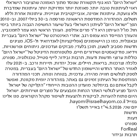
"ישראל היום" הוא גוף תקשורת שנוסד מתוך האמונה שהציבור הישראלי
ראוי לעיתונות טובה יותר, מאוזנת יותר ומדויקת יותר. עיתונות שמדברת
ולא צועקת. עיתונות אמינה, אובייקטיבית ועניינית. עיתונות אחרת וללא
תשלום. המהדורה המודפסת הראשונה פורסמה ב-30 ביולי 2007, וב-2010
הפך "ישראל היום" לעיתון הישראלי בעל שיעור החשיפה הגבוה ביותר בימי
חול. מו"ל העיתון היא ד"ר מרים אדלסון. העורך הראשי הוא עמר לחמנוביץ,
והעורך המייסד הוא עמוס רגב. אתרי האינטרנט של "ישראל היום" בעברית
ובאנגלית, כמו כן היישומונים (אפליקציות) לאנדרואיד ול-iOS, מציגים
חדשות מסביב לשעון, תוכן בלעדי, מבזקים ועדכונים, ניתוחים ופרשנויות,
וידיאו, פודקאסטים ושידורים חיים. פלטפורמות הדיגיטל של "ישראל היום"
כוללות ערוצי חדשות ודעות, תרבות ובידור, לייף סטייל, טכנולוגיה, ספורט,
כלכלה וצרכנות, בריאות, חיילים, אוכל, יהדות, תיירות ורכב. ב-2021 עלו
לאוויר האתר החדש והיישומון החדש של "ישראל היום" בעברית, במטרה
לספק לגולשים חוויה מהירה, עדכנית, בטוחה ונוחה. תכני המהדורה
המודפסת של העיתון זמינים גם באתר, במהדורה יומית מקוונת, ואפשר
לקבל אותם גם בניוזלטר. מועדון ההטבות הייחודי "הקליקה של ישראל
היום" מציע לגולשי האתר הנחות ומבצעים על מוצרים ושירותים. ישראל
היום פתוח להערות, לביקורת ולהצעות לשיפור מקהל הקוראים. פנו אלינו
במייל hayom@israelhayom.co.il.
יום שני, 4.5.2026
י"ז באייר תשפ"ו
חדשות
דעות
ספורט
ForReal
תרבות ובידור