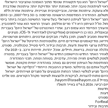
"ישראל היום" הוא גוף תקשורת שנוסד מתוך האמונה שהציבור הישראלי
ראוי לעיתונות טובה יותר, מאוזנת יותר ומדויקת יותר. עיתונות שמדברת
ולא צועקת. עיתונות אמינה, אובייקטיבית ועניינית. עיתונות אחרת וללא
תשלום. המהדורה המודפסת הראשונה פורסמה ב-30 ביולי 2007, וב-2010
הפך "ישראל היום" לעיתון הישראלי בעל שיעור החשיפה הגבוה ביותר בימי
חול. מו"ל העיתון היא ד"ר מרים אדלסון. העורך הראשי הוא עמר לחמנוביץ,
והעורך המייסד הוא עמוס רגב. אתרי האינטרנט של "ישראל היום" בעברית
ובאנגלית, כמו כן היישומונים (אפליקציות) לאנדרואיד ול-iOS, מציגים
חדשות מסביב לשעון, תוכן בלעדי, מבזקים ועדכונים, ניתוחים ופרשנויות,
וידיאו, פודקאסטים ושידורים חיים. פלטפורמות הדיגיטל של "ישראל היום"
כוללות ערוצי חדשות ודעות, תרבות ובידור, לייף סטייל, טכנולוגיה, ספורט,
כלכלה וצרכנות, בריאות, חיילים, אוכל, יהדות, תיירות ורכב. ב-2021 עלו
לאוויר האתר החדש והיישומון החדש של "ישראל היום" בעברית, במטרה
לספק לגולשים חוויה מהירה, עדכנית, בטוחה ונוחה. תכני המהדורה
המודפסת של העיתון זמינים גם באתר, במהדורה יומית מקוונת, ואפשר
לקבל אותם גם בניוזלטר. מועדון ההטבות הייחודי "הקליקה של ישראל
היום" מציע לגולשי האתר הנחות ומבצעים על מוצרים ושירותים. ישראל
היום פתוח להערות, לביקורת ולהצעות לשיפור מקהל הקוראים. פנו אלינו
במייל hayom@israelhayom.co.il.
יום רביעי, 6.5.2026
י"ט באייר תשפ"ו
חדשות
דעות
ספורט
ForReal
תרבות ובידור