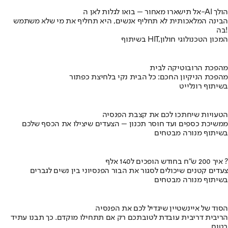
אל תישארו מאחור – בואו לגלות לאן ה-AI הולך
הבינה המלאכותית לא תחליף אנשים, היא תחליף את מי שלא משתמש
בה!
בשיתוף HIT,המכון הטכנולוגי חולון
מהפכת הרובוטיקה לבית
מהפכת הניקיון החכם: כל הבית נקי בלחיצת כפתור
בשיתוף רונלייט
הטעויות שיחתכו לכם את קצבת הפנסיה
ממשיכת כספים ועד חוסר תכנון – הצעדים שיצילו את הכסף שלכם
בשיתוף מנורה מבטחים
איך 200 ש"ח בחודש הופכים ל140 אלף ?
צעדים קטנים שיכולים לסגור את הבור הפנסיוני בין נשים לגברים
בשיתוף מנורה מבטחים
הסוד של איינשטיין שיגדיל לכם את הפנסיה
הריבית דריבית עובדת לטובתכם רק אם תתחילו מוקדם. כך תבנו עתיד
בטוח