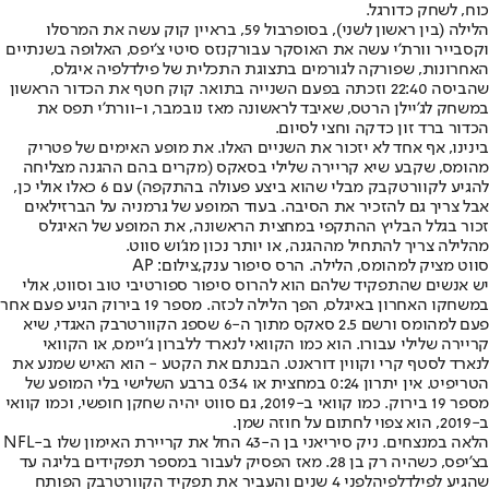
כוח, לשחק כדורגל.
הלילה (בין ראשון לשני), בסופרבול 59, בראיין קוק עשה את המרסלו
וקסבייר וורת'י עשה את האוסקר עבור
קנזס סיטי צ'יפס
, האלופה בשנתיים
האחרונות, שפורקה לגורמים בתצוגת התכלית של פילדלפיה איגלס,
שהביסה 22:40 וזכתה בפעם השנייה בתואר. קוק חטף את הכדור הראשון
במשחק לג'יילן הרטס, שאיבד לראשונה מאז נובמבר, ו-וורת'י תפס את
הכדור ברד זון כדקה וחצי לסיום.
בינינו, אף אחד לא יזכור את השניים האלו. את מופע האימים של פטריק
מהומס, שקבע שיא קריירה שלילי בסאקס (מקרים בהם ההגנה מצליחה
להגיע לקוורטקבק מבלי שהוא ביצע פעולה בהתקפה) עם 6 כאלו אולי כן,
אבל צריך גם להזכיר את הסיבה. בעוד המופע של גרמניה על הברזילאים
זכור בגלל הבליץ ההתקפי במחצית הראשונה, את המופע של האיגלס
מהלילה צריך להתחיל מההגנה, או יותר נכון מג'וש סווט.
סווט מציק למהומס, הלילה. הרס סיפור ענק,צילום: AP
יש אנשים שהתפקיד שלהם הוא להרוס סיפור ספורטיבי טוב וסווט, אולי
במשחקו האחרון באיגלס, הפך הלילה לכזה. מספר 19 בירוק הגיע פעם אחר
פעם למהומס ורשם 2.5 סאקס מתוך ה-6 שספג הקוורטרבק האגדי, שיא
קריירה שלילי עבורו. הוא כמו הקוואי לנארד ללברון ג'יימס, או הקוואי
לנארד לסטף קרי וקווין דוראנט. הבנתם את הקטע - הוא האיש שמנע את
הטריפיט. אין יתרון 0:24 במחצית או 0:34 ברבע השלישי בלי המופע של
מספר 19 בירוק. כמו קוואי ב-2019, גם סווט יהיה שחקן חופשי, וכמו קוואי
ב-2019, הוא צפוי לחתום על חוזה שמן.
הלאה במנצחים. ניק סיריאני בן ה-43 החל את קריירת האימון שלו ב-NFL
בצ'יפס, כשהיה רק בן 28. מאז הפסיק לעבור במספר תפקידים בליגה עד
שהגיע ל
פילדלפיה
לפני 4 שנים והעביר את תפקיד הקוורטרבק הפותח