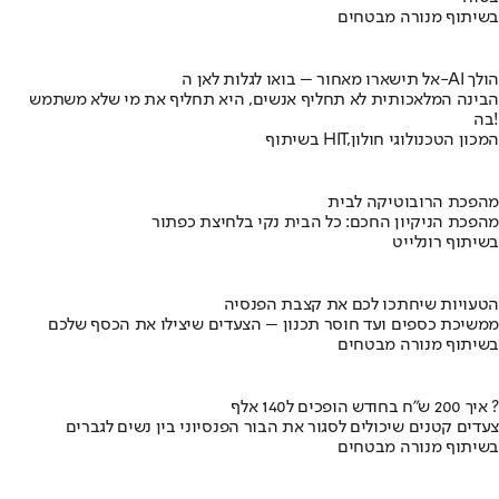
בשיתוף מנורה מבטחים
אל תישארו מאחור – בואו לגלות לאן ה-AI הולך
הבינה המלאכותית לא תחליף אנשים, היא תחליף את מי שלא משתמש
בה!
בשיתוף HIT,המכון הטכנולוגי חולון
מהפכת הרובוטיקה לבית
מהפכת הניקיון החכם: כל הבית נקי בלחיצת כפתור
בשיתוף רונלייט
הטעויות שיחתכו לכם את קצבת הפנסיה
ממשיכת כספים ועד חוסר תכנון – הצעדים שיצילו את הכסף שלכם
בשיתוף מנורה מבטחים
איך 200 ש"ח בחודש הופכים ל140 אלף ?
צעדים קטנים שיכולים לסגור את הבור הפנסיוני בין נשים לגברים
בשיתוף מנורה מבטחים