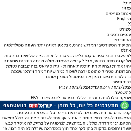
אוכל
מגזין
אנחנו מגייסים
English
X
ספורט
ענפים נוספים
הסופרבול
הסיפור הספורטיבי המרגש נהרס, אבל אין ראויה יותר העונה מפילדלפיה
איגלס
לא מעט חובבי ספורט קמו בלילה במטרה לראות זכייה שלישית ברציפות
של קנזס סיטי בתואר, אבל לקבוצה שעמדה מולה ולכמה כוכבים שמעתה
יהיו אגדות נצחיות היו תוכניות אחרות • ניק סיריאני בנה קבוצה נטולת
חסרונות, פטריק מהומס ירצה לשכוח כמה שיותר מהר וייתכן שכמה
ברזילאים ירגישו דמיון אם הפוטבול מעניין אותם
דרור פישר
10/2/2025, 05:44
,עודכן
10/2/2025, 14:39
0
השמעה
שחקני פילדלפיה חוגגים, הלילה בניו אורלינס. צילום: EPA
קבלו פרט טריוויה שכנראה לא ידעתם - מרסלו בעט את הבעיטה
הראשונה לשער בחצי הגמר ב-2014. אף אחד לא יזכור את זה בגלל תוצאת
הסיום, 1:7 מהדהד, כולל 0:5 במחצית, לגרמניה על ברזיל, לה אוסקר כבש
שער ניחומים בדקות בהן לאף אחד חוץ מאנדראה שורלה לא היה רצון, או