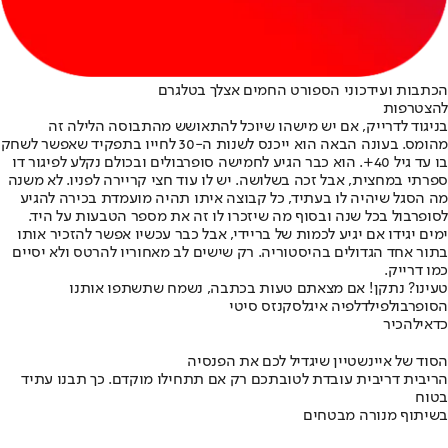
הכתבות ועידכוני הספורט החמים אצלך בטלגרם
להצטרפות
בניגוד לדרייק, אם יש מישהו שיוכל להתאושש מהתבוסה הלילה זה
מהומס. בעונה הבאה הוא ייכנס לשנות ה-30 לחייו בתפקיד שאפשר לשחק
בו עד גיל 40+. הוא כבר הגיע לחמישה סופרבולים ובכולם נקלע לפיגור דו
ספרתי במחצית, אבל זכה בשלושה. יש לו עוד חצי קריירה לפניו. לא משנה
מה הסגל שיהיה לו בעתיד, כל קבוצה איתו תהיה מועמדת בכירה להגיע
לסופרבול בכל שנה ובסוף מה שיזכרו לו זה את מספר הטבעות על היד.
ימים יגידו אם יגיע לכמות של בריידי, אבל כבר עכשיו אפשר להזכיר אותו
בתור אחד הגדולים בהיסטוריה. רק שישים לב מאחוריו להרטס ולא יסיים
כמו דרייק.
טעינו? נתקן! אם מצאתם טעות בכתבה, נשמח שתשתפו אותנו
הסופרבול
פילדלפיה איגלס
קנזס סיטי
כדאי
להכיר
הסוד של איינשטיין שיגדיל לכם את הפנסיה
הריבית דריבית עובדת לטובתכם רק אם תתחילו מוקדם. כך תבנו עתיד
בטוח
בשיתוף מנורה מבטחים