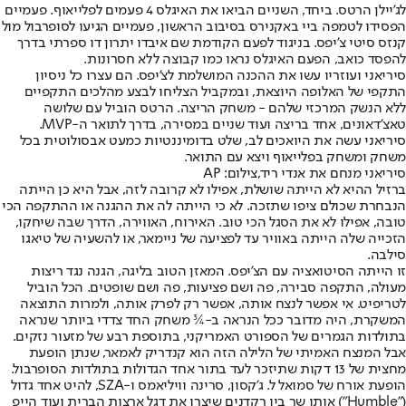
לג'יילן הרטס. ביחד, השניים הביאו את האיגלס 4 פעמים לפלייאוף. פעמיים
הפסידו לטמפה ביי באקנירס בסיבוב הראשון, פעמיים הגיעו לסופרבול מול
קנזס סיטי צ'יפס. בניגוד לפעם הקודמת שם איבדו יתרון דו ספרתי בדרך
להפסד כואב, הפעם האיגלס נראו כמו קבוצה ללא חסרונות.
סיריאני ועוזריו עשו את ההכנה המושלמת לצ'יפס. הם עצרו כל ניסיון
התקפי של האלופה היוצאת, ובמקביל הצליחו לבצע מהלכים התקפיים
ללא הנשק המרכזי שלהם - משחק הריצה. הרטס הוביל עם שלושה
טאצ'דאונים, אחד בריצה ועוד שניים במסירה, בדרך לתואר ה-MVP.
סיריאני עשה את היואכים לב, שלט בדומיננטיות כמעט אבסולוטית בכל
משחק ומשחק בפלייאוף ויצא עם התואר.
סיריאני מנחם את אנדי ריד,צילום: AP
ברזיל ההיא לא הייתה שושלת, אפילו לא קרובה לזה, אבל היא כן הייתה
הנבחרת שכולם ציפו שתזכה. לא כי הייתה לה את ההגנה או ההתקפה הכי
טובה, אפילו לא את הסגל הכי טוב. האירוח, האווירה, הדרך שבה שיחקו,
הזכייה שלה הייתה באוויר עד לפציעה של ניימאר, או להשעיה של טיאגו
סילבה.
זו הייתה הסיטואציה עם הצ'יפס. המאזן הטוב בליגה, הגנה נגד ריצות
מעולה, התקפה סבירה, פה ושם פציעות, פה ושם שופטים. הכל הוביל
לטריפיט. אי אפשר לנצח אותה, אפשר רק לפרק אותה, ולמרות התוצאה
המשקרת, היה מדובר ככל הנראה ב-¾ משחק החד צדדי ביותר שנראה
בתולדות הגמרים של הספורט האמריקני, בתוספת רבע של מזעור נזקים.
אבל המנצח האמיתי של הלילה הזה הוא קנדריק לאמאר, שנתן הופעת
מחצית של 13 דקות שתיזכר לעד בתור אחד הגדולות בתולדות הסופרבול.
הופעת אורח של סמואל ל. ג'קסון, סרינה וויליאמס ו-SZA, להיט אחד גדול
("Humble") אותו שר ביו רקדנים שיצרו את דגל ארצות הברית ועוד הייפ