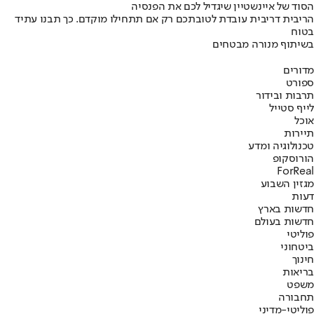
הסוד של איינשטיין שיגדיל לכם את הפנסיה
הריבית דריבית עובדת לטובתכם רק אם תתחילו מוקדם. כך תבנו עתיד
בטוח
בשיתוף מנורה מבטחים
מדורים
ספורט
תרבות ובידור
לייף סטייל
אוכל
תיירות
טכנולוגיה ומדע
הורוסקופ
ForReal
מגזין השבוע
דעות
חדשות בארץ
חדשות בעולם
פוליטי
ביטחוני
חינוך
בריאות
משפט
תחבורה
פוליטי-מדיני