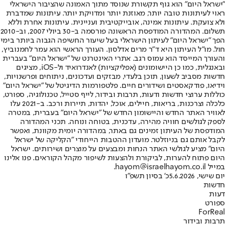
"ישראל היום" הוא גוף תקשורת שנוסד מתוך האמונה שהציבור הישראלי
ראוי לעיתונות טובה יותר, מאוזנת יותר ומדויקת יותר. עיתונות שמדברת
ולא צועקת. עיתונות אמינה, אובייקטיבית ועניינית. עיתונות אחרת וללא
תשלום. המהדורה המודפסת הראשונה פורסמה ב-30 ביולי 2007, וב-2010
הפך "ישראל היום" לעיתון הישראלי בעל שיעור החשיפה הגבוה ביותר בימי
חול. מו"ל העיתון היא ד"ר מרים אדלסון. העורך הראשי הוא עמר לחמנוביץ,
והעורך המייסד הוא עמוס רגב. אתרי האינטרנט של "ישראל היום" בעברית
ובאנגלית, כמו כן היישומונים (אפליקציות) לאנדרואיד ול-iOS, מציגים
חדשות מסביב לשעון, תוכן בלעדי, מבזקים ועדכונים, ניתוחים ופרשנויות,
וידיאו, פודקאסטים ושידורים חיים. פלטפורמות הדיגיטל של "ישראל היום"
כוללות ערוצי חדשות ודעות, תרבות ובידור, לייף סטייל, טכנולוגיה, ספורט,
כלכלה וצרכנות, בריאות, חיילים, אוכל, יהדות, תיירות ורכב. ב-2021 עלו
לאוויר האתר החדש והיישומון החדש של "ישראל היום" בעברית, במטרה
לספק לגולשים חוויה מהירה, עדכנית, בטוחה ונוחה. תכני המהדורה
המודפסת של העיתון זמינים גם באתר, במהדורה יומית מקוונת, ואפשר
לקבל אותם גם בניוזלטר. מועדון ההטבות הייחודי "הקליקה של ישראל
היום" מציע לגולשי האתר הנחות ומבצעים על מוצרים ושירותים. ישראל
היום פתוח להערות, לביקורת ולהצעות לשיפור מקהל הקוראים. פנו אלינו
במייל hayom@israelhayom.co.il.
יום שישי, 5.6.2026
כ' בסיון תשפ"ו
חדשות
דעות
ספורט
ForReal
תרבות ובידור