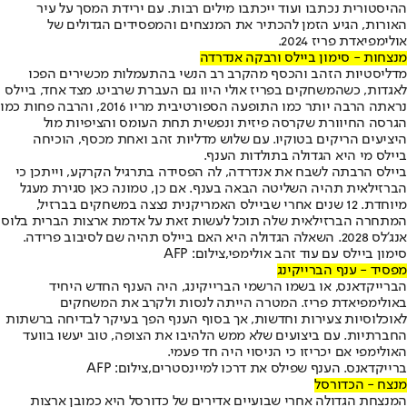
ההיסטורית נכתבו ועוד ייכתבו מילים רבות. עם ירידת המסך על עיר
האורות, הגיע הזמן להכתיר את המנצחים והמפסידים הגדולים של
אולימפיאדת פריז 2024.
מנצחות - סימון ביילס ורבקה אנדרדה
מדליסטיות הזהב והכסף מהקרב רב הנשי בהתעמלות מכשירים הפכו
לאגדות, כשהמשחקים בפריז אולי היוו גם העברת שרביט. מצד אחד, ביילס
נראתה הרבה יותר כמו התופעה הספורטיבית מריו 2016, והרבה פחות כמו
הגרסה החיוורת שקרסה פיזית ונפשית תחת העומס והציפיות מול
היציעים הריקים בטוקיו. עם שלוש מדליות זהב ואחת מכסף, הוכיחה
ביילס מי היא הגדולה בתולדות הענף.
ביילס הרבתה לשבח את אנדרדה, לה הפסידה בתרגיל הקרקע, וייתכן כי
הברזילאית תהיה השליטה הבאה בענף. אם כן, טמונה כאן סגירת מעגל
מיוחדת. 12 שנים אחרי שביילס האמריקנית נצצה במשחקים בברזיל,
המתחרה הברזילאית שלה תוכל לעשות זאת על אדמת ארצות הברית בלוס
אנג'לס 2028. השאלה הגדולה היא האם ביילס תהיה שם לסיבוב פרידה.
סימון ביילס עם עוד זהב אולימפי,צילום: AFP
מפסיד - ענף הברייקינג
הברייקדאנס, או בשמו הרשמי הברייקינג, היה הענף החדש היחיד
באולימפיאדת פריז. המטרה הייתה לנסות ולקרב את המשחקים
לאוכלוסיות צעירות וחדשות, אך בסוף הענף הפך בעיקר לבדיחה ברשתות
החברתיות. עם ביצועים שלא ממש הלהיבו את הצופה, טוב יעשו בוועד
האולימפי אם יכריזו כי הניסוי היה חד פעמי.
ברייקדאנס. הענף שפילס את דרכו למיינסטרים,צילום: AFP
מנצח - הכדורסל
המנצחת הגדולה אחרי שבועיים אדירים של כדורסל היא כמובן ארצות