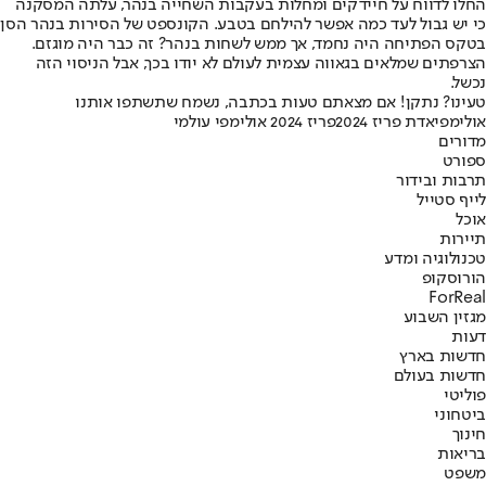
החלו לדווח על חיידקים ומחלות בעקבות השחייה בנהר, עלתה המסקנה
כי יש גבול לעד כמה אפשר להילחם בטבע. הקונספט של הסירות בנהר הסן
בטקס הפתיחה היה נחמד, אך ממש לשחות בנהר? זה כבר היה מוגזם.
הצרפתים שמלאים בגאווה עצמית לעולם לא יודו בכך, אבל הניסוי הזה
נכשל.
טעינו? נתקן! אם מצאתם טעות בכתבה, נשמח שתשתפו אותנו
אולימפיאדת פריז 2024
פריז 2024 אולימפי עולמי
מדורים
ספורט
תרבות ובידור
לייף סטייל
אוכל
תיירות
טכנולוגיה ומדע
הורוסקופ
ForReal
מגזין השבוע
דעות
חדשות בארץ
חדשות בעולם
פוליטי
ביטחוני
חינוך
בריאות
משפט