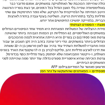
כולה שהייתה הכוכבת של האתלטיקה במשחקים. אמנם מדובר כבר
באולימפיאדה שנייה בלי האצן הגדול בכל הזמנים, אך כעת בפריז הורגשה
היטב הנחיתה על הג'מייקנית על הקרקע, שלא נומר התרסקות עם שתי
מדליות בלבד בתחרויות הריצה. השליטה בענף עברה בחזרה לארצות
הברית, בג'מייקה ימשיכו החיפושים אחר יורש.
מנצח - הספורט הצרפתי
מידת ההצלחה של המשלחת המארחת היא תמיד אחד הסיפורים הגדולים
במשחקים האולימפיים. 62 המדליות הן הכמות הגבוהה ביותר שהשיגה
צרפת מאז 1900 (גם כן בפריז) והיא הייתה אחראית לכמה מהכוכבים
הגדולים ביותר במשחקים. טדי רינר שזכה בזהב היה זקן השבט, אך עבור
כמה מחבריו למשלחת העתיד עוד בהיר. עם לאון מרשאן בן ה-22 ששחה
את דרכו לארבע מדליות זהב, פליקס לברון בן ה-17 שקטף את הארד בטניס
השולחן, ו-ויקטור וומבניאמה שלא יסתפק בעוד מדליית כסף בכדורסל,
צרפת הוכיחה שהיא אימפריית ספורט גדולה עוד יותר ממה שהייתה לפני
המשחקים הביתיים.
מרשאן מאושר על הפודיום,צילום: AFP
מפסידים – המארגנים שהתעקשו על נהר הסן