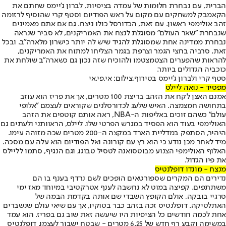
הברית, עם נבחרת חלומות של עמדה בציפיות, לברון ג'יימס שחתם את
הקאמבק למשחקים עם מקום על ראש הפודיום וסטף קרי שהוסיף לרזומה
זהב אולימפי ראשון. עם זאת, הכדורסל כולו ניצח. גם אם אתם מאמינים
שנבחרת "שאר העולם" מסוגלת לנצח את האמריקנים, לא סביר שנראה
נבחרת ממדינה אחת שמסוגלת להגיד שיש לה יותר כישרון מלארה"ב. ובכל
זאת, סרביה בחצי הגמר וצרפת בגמר הצליחו למתוח את האמריקנים,
להראות שהפערים הצטמצטמו ולהוכיח שזה נכון גם כשארה"ב שולחת את
כוכביה הגדולים ביותר.
סטף קרי ולברון ג'יימס בטירוף,צילום: אי.פי.אי
מפסיד - נואה ליילס
אמנם האצן לקח את הזהב בריצת 100 מטרים, אך את פריז הוא עוזב
בתחושה חמצמצה. האיש שלעג לכדורסלנים שקוראים לעצמם "אלופי
עולם" כשהם זוכים באליפות ה-NBA, ראה אותם קוטפים את הזהב
האולימפי בעוד הוא הפסיד במגרש הפרטי שלו. ליילס, הראוותני ולעתים גם
היהיר, הסתפק במדליית הארד במקצה ה-200 מטרים שכה מזוהה עימו.
מיד לאחר מכן נודע כי הוא רץ עם קורונה ואל הפודיום הוא עלה עם מסכה.
האלוף האולימפי הצנוע מבוטסואנה לטסיל טבוגו, וגם הנגיף, סתמו לליילס
את פיו הגדול.
מנצח - מונדו דופלנטיס
נדירים הם המקרים שספורטאים הופכים לשם נרדף בענף בו הם
משתתפים. קפיצה במוט לא נחשבה לענף אטרקטיבי במיוחד מאז ימי
סרגיי בובקה, אולם הקופץ השבדי שם אותה בקדמת הבמה של
האתלטיקה. דופלנטיס זכה בזהב כבר בטוקיו, אך עם שיאי עולם שנשברים
אחת לכמה חודשים כל הציפיות היו שיעשה זאת שוב גם בפריז. הוא עמד
במשימה וקבע רף חדש של 6.25 מטרים - שבטח ישבור לעצמו. דופלנטיס