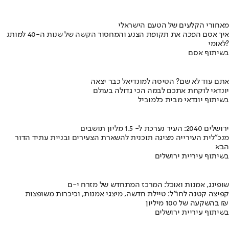
מאחורי הקלעים של הטעם הישראלי
איך אסם הפכה את תקופת הצנע והמחסור הקשה של שנות ה-40 למותג
לאומי?
בשיתוף אסם
אתם עוד לא שם? הטיסה למונדיאל כבר יצאה
יונדאי לוקחת אתכם לבמה הכי גדולה בעולם
בשיתוף יונדאי מבית כלמוביל
ירושלים 2040: העיר נערכת ל- 1.5 מליון תושבים
מנכ"לית העירייה מציגה תוכנית להשארת הצעירים ובניית עתיד הדור
הבא
בשיתוף עיריית ירושלים
שופינג, אמנות ואוכל: המרכז המתחדש של מזרח י-ם
קפיצה קטנה לחו"ל: טיילת חדשה, מיצגי אמנות, וכיכרות משופצות
בהשקעה של 100 מיליון ₪
בשיתוף עיריית ירושלים