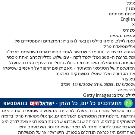
אוכל
מגזין
אנחנו מגייסים
English
X
ספורט
ענפים נוספים
נואה ליילס, סימון ביילס ונובאק ג'וקוביץ': המנצחים והמפסידים של
אולימפיאדת פריז
הזוכה בריצת ה-100 מטר שנחשב לאחד הספורטאים השחצנים בארה"ב
נפל בריצת ה-200 ואולי ילמד לקח • עם שלוש מדליות זהב ואחת מכסף,
הוכיחה המתעמלת האגדית מי הגדולה בתולדות הענף וסגירת המעגל
המושלמת של הטניסאי המעוטר • גיא צוק שם זרקור על האנשים שסיפקו
את הסחורה ואלה שנפלו במשחקים בצרפת
גיא צוק
12/8/2024, 05:55
,עודכן
12/8/2024, 07:39
0
השמעה
ליילס. צילום: Getty Images
בתור איש של ענפי הכדור, מעולם לא הייתי מהאנשים שסופרים את הימים
והדקות עד לפתיחת המשחקים האולימפיים. אך אולימפיאדת פריז, בדומה
למשחקים קודמים, הוכיחה שוב שברגע שחגיגת הספורט יוצאת לדרך, היא
שואבת אותך לתוכה ואתה לא רוצה שהיא תיגמר. השבועיים וחצי
האחרונים היו כנראה הגדולים בספורט הישראלי, אך על המשלחת