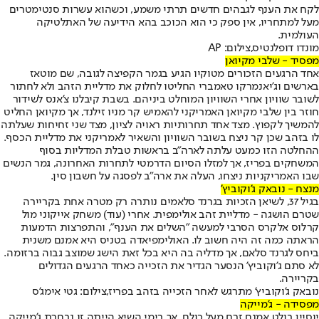
לקח את הענף לגבהים חדשים תרתי משמע, וכשהוא עשרות סנטימטרים
מעל למתחריו, אין ספק כי הוא הכוכב בהא הידיעה של האתלטיקה
העולמית.
מונדו דופלנטיס,צילום: AP
מפסיד - שלבי מקיואן
אחד הרגעים הזכורים מטוקיו הגיע בגמר הקפיצה לגובה, שם מוטאז
בארשים וג'יאנמרקו טאמברי החליטו לחלוק את מדליית הזהב ולא לחתור
לשובר שוויון אחרי השוויון המוחלט ביניהם. בשבת קיבלנו צ'אנס לשידור
חוזר בין שלבי מקיואן האמריקני להאמיש קר מניו זילנד, אך מקיואן החליט
להמשיך לקפוץ. מצד אחד תחרותיות ראויה לציון, מצד שני זחיחות שעלתה
לו בזהב שכן קר ניצח בשובר השוויון והשאיר לאמריקני את מדליית הכסף.
ההחלטה הזו כמעט עלתה לארה"ב בראשות טבלת המדליות בסוף
המשחקים בפריז, אך למזלו הסיום הדרמטי לתחרות האחרונה, גמר הנשים
שבו האמריקניות ניצחו, העלה את ארה"ב לפסגה על חשבון סין.
מנצח - נובאק ג'וקוביץ'
בגיל 37, לשיאן הזכיות בגרנד סלאמים נותרה רק מטרה אחת בקריירה
שטרם הושגה - מדליית זהב אולימפית. אחרי (עוד) משחק אייקוני מול
קרלוס אלקרס הסרבי למעשה "השלים את הענף", והתפרצות הדמעות
הראתה כמה זה היה חשוב לו. האולימפיאדה בטניס היא אמנם משנית
ביחס לגרנד סלאם, אך מדליה בה היא בכל זאת הישג שמוצב גבוה ברזומה.
לא סתם ג'וקוביץ' הנסער הגדיר את הזכייה כאחד הרגעים הגדולים
בקריירה.
נובאק ג'וקוביץ' מתרגש לאחר הזכייה בזהב בפריז,צילום: גטי אימג'ס
מפסידה - ג'מייקה
יוסיין בולט אמנם זרח מעל כולם, אך בימי השיא הייתה זו נבחרת ג'מייקה