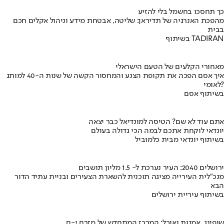
כך תחסכו בחשמל בלי להזיע
מהפכת האנרגיה של תדיראן: שליטה, אבטחת מידע וניהול אקלים חכם
בבית
בשיתוף TADIRAN
מאחורי הקלעים של הטעם הישראלי
איך אסם הפכה את תקופת הצנע והמחסור הקשה של שנות ה-40 למותג
לאומי?
בשיתוף אסם
אתם עוד לא שם? הטיסה למונדיאל כבר יצאה
יונדאי לוקחת אתכם לבמה הכי גדולה בעולם
בשיתוף יונדאי מבית כלמוביל
ירושלים 2040: העיר נערכת ל- 1.5 מליון תושבים
מנכ"לית העירייה מציגה תוכנית להשארת הצעירים ובניית עתיד הדור
הבא
בשיתוף עיריית ירושלים
שופינג, אמנות ואוכל: המרכז המתחדש של מזרח י-ם