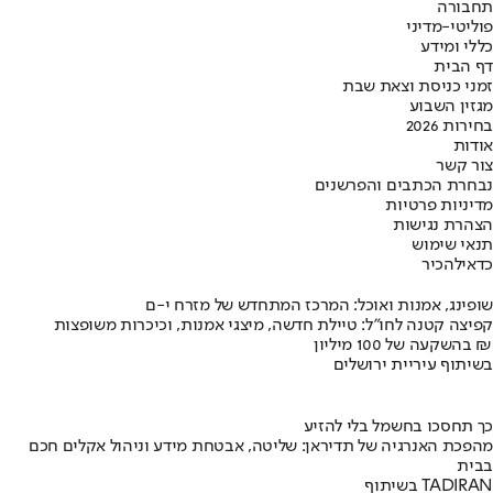
תחבורה
פוליטי-מדיני
כללי ומידע
דף הבית
זמני כניסת וצאת שבת
מגזין השבוע
בחירות 2026
אודות
צור קשר
נבחרת הכתבים והפרשנים
מדיניות פרטיות
הצהרת נגישות
תנאי שימוש
כדאי
להכיר
שופינג, אמנות ואוכל: המרכז המתחדש של מזרח י-ם
קפיצה קטנה לחו"ל: טיילת חדשה, מיצגי אמנות, וכיכרות משופצות
בהשקעה של 100 מיליון ₪
בשיתוף עיריית ירושלים
כך תחסכו בחשמל בלי להזיע
מהפכת האנרגיה של תדיראן: שליטה, אבטחת מידע וניהול אקלים חכם
בבית
בשיתוף TADIRAN