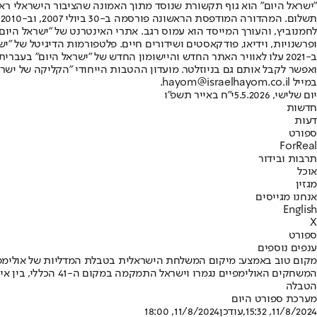
"ישראל היום" הוא גוף תקשורת שנוסד מתוך האמונה שהציבור הישראלי ראוי 
ת
ופרשנויות, וידיאו, פודקאסטים ושידורים חיים. פלטפורמות הדיגיטל של "ישרא
ב-2021 עלו לאוויר האתר החדש והיישומון החדש של "ישראל היום" בע
ואפשר לקבל אותם גם בניוזלטר. מועדון ההטבות הייחודי "הקליקה של ישרא
במייל hayom@israelhayom.co.il.
יום שלישי, 5.5.2026
י"ח באייר תשפ"ו
חדשות
דעות
ספורט
ForReal
תרבות ובידור
אוכל
מגזין
אנחנו מגייסים
English
X
ספורט
ענפים נוספים
מקום טוב באמצע: מיקום המשלחת הישראלית בטבלת המדליות של אולימפיאדת
המשחקים האולימפיי
הטבלה
מערכת ספורט היום
11/8/2024, 15:32
,עודכן
11/8/2024, 18:00