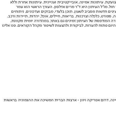
ועקת. עיתונות אמינה, אובייקטיבית ועניינית. עיתונות אחרת וללא
עור החשיפה הגבוה ביותר בימי חול. מו"ל העיתון היא ד"ר מרים אדלסון. העורך הראשי הוא עמר
 והעורך המייסד הוא עמוס רגב. אתרי האינטרנט של "ישראל היום" בעברית ובאנגלית, כמו כן היישומונים (אפליקציות) לאנדרואיד ול-iOS, מציגים חדשות מסביב לשעון, תוכן בלעדי, מבזקים ועדכונים, ניתוחים
, ספורט, כלכלה וצרכנות, בריאות, חיילים, אוכל, יהדות, תיירות ורכב.
דורה המודפסת של העיתון זמינים גם באתר, במהדורה יומית מקוונת,
היום פתוח להערות, לביקורת ולהצעות לשיפור מקהל הקוראים. פנו אלינו
אחד בלבד • מתחתינו: ארגנטינה, דרום אפריקה ויוון • ארצות הברית המשיכה את ההגמוניה בראשות