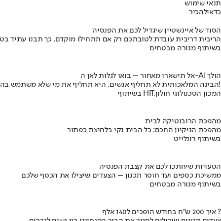
תנאי שימוש
כדאי
להכיר
הסוד של איינשטיין שיגדיל לכם את הפנסיה
הריבית דריבית עובדת לטובתכם רק אם תתחילו מוקדם. כך תבנו עתיד בט
בשיתוף מנורה מבטחים
אל תישארו מאחור – בואו לגלות לאן ה-AI הולך
הבינה המלאכותית לא תחליף אנשים, היא תחליף את מי שלא משתמש בה!
בשיתוף HIT,המכון הטכנולוגי חולון
מהפכת הרובוטיקה לבית
מהפכת הניקיון החכם: כל הבית נקי בלחיצת כפתור
בשיתוף רונלייט
הטעויות שיחתכו לכם את קצבת הפנסיה
ממשיכת כספים ועד חוסר תכנון – הצעדים שיצילו את הכסף שלכם
בשיתוף מנורה מבטחים
איך 200 ש"ח בחודש הופכים ל140 אלף ?