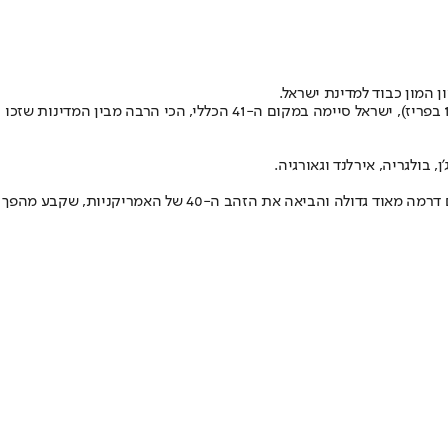
ההישג הגדול של המשלחת מתבטא גם במיקום שלה בטבלת המדליות. למרות הירידה הקלה מטוקיו, שנובעת בעיקר בכמות מדליות הזהב (2 בטוקיו, 1 בפריז), ישראל סיימה במקום ה-41 הכללי, הכי הרבה מבין המדינות שזכו
האירוע האחרון של המשחקים האולימפיים גם קבע את ראשות טבלת המדליות. נבחרת כדורסל הנשים של ארצות הברית ניצחה 66:67 את צרפת בתום דרמה מאוד גדולה והביאה את הזהב ה-40 של האמריקניות, שקבע מהפך