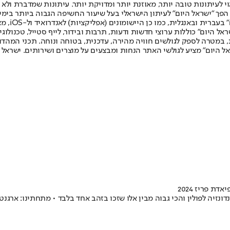
לעיתונות טובה יותר, מאוזנת יותר ומדויקת יותר. עיתונות שמדברת ולא צ
שלום. המהדורה המודפסת הראשונה פורסמה ב-30 ביולי 2007, וב-2010 הפך "ישראל היום" לעיתון הישראלי בעל שי
לחמנוביץ,
ל היום" כוללות ערוצי חדשות ודעות, תרבות ובידור, לייף סטייל, טכנולוגיה
ברית, במטרה לספק לגולשים חוויה מהירה, עדכנית, בטוחה ונוחה. תכני המה
ל היום" מציע לגולשי האתר הנחות ומבצעים על מוצרים ושירותים. ישראל 
 פריז 2024
ם נגמרו וישראל התמקמה במקום ה-41 הכללי, בין אינדונזיה לפולין והכי גבוה מבין אלו שזכו בזהב 