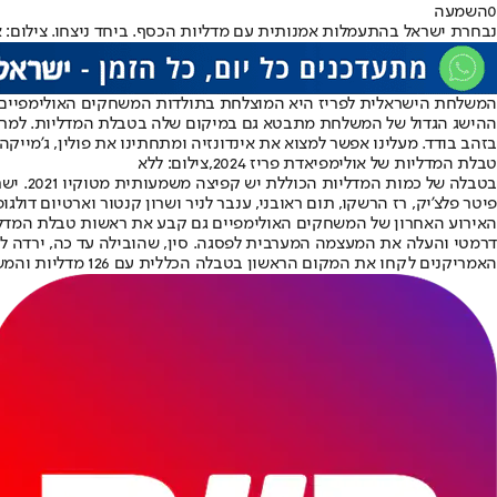
0
השמעה
נבחרת ישראל בהתעמלות אמנותית עם מדליות הכסף. ביחד ניצחו. צילום: א
המשלחת הישראלית לפריז היא המוצלחת בתולדות המשחקים האולימפיים. היא זכתה בשבע מדליות, א
בזהב בודד. מעלינו אפשר למצוא את אינדונזיה ומתחתינו את פולין, ג'מיי
טבלת המדליות של אולימפיאדת פריז 2024,צילום: ללא
בטבלה של כמות המדליות הכוללת יש קפיצה משמעותית מטוקיו 2021. ישראל נמצאת במקום ה-30 הכללי יחד עם קזחסטן, טאיפיי, קרואטיה, אזרבייג'ן, בולגריה, אירלנד וגאורגיה.
פיטר פלצ'יק, רז הרשקו, תום ראובני, ענבר לניר ושרון קנטור וארטיום דולגופ
דרמטי והעלה את המעצמה המערבית לפסגה. סין, שהובילה עד כה, ירדה ל
האמריקנים לקחו את המקום הראשון בטבלה הכללית עם 126 מדליות והמשיכה את השליטה מאז 1992, אז רוסיה הייתה המעצמה הגדולה יותר.