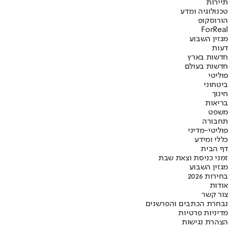
תיירות
טכנולוגיה ומדע
הורוסקופ
ForReal
מגזין השבוע
דעות
חדשות בארץ
חדשות בעולם
פוליטי
ביטחוני
חינוך
בריאות
משפט
תחבורה
פוליטי-מדיני
כללי ומידע
דף הבית
זמני כניסת וצאת שבת
מגזין השבוע
בחירות 2026
אודות
צור קשר
נבחרת הכתבים והפרשנים
מדיניות פרטיות
הצהרת נגישות