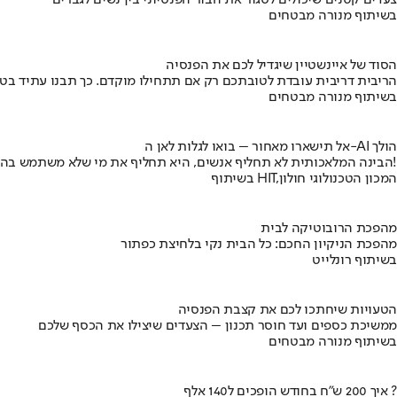
צעדים קטנים שיכולים לסגור את הבור הפנסיוני בין נשים לגברים
בשיתוף מנורה מבטחים
הסוד של איינשטיין שיגדיל לכם את הפנסיה
הריבית דריבית עובדת לטובתכם רק אם תתחילו מוקדם. כך תבנו עתיד בט
בשיתוף מנורה מבטחים
אל תישארו מאחור – בואו לגלות לאן ה-AI הולך
הבינה המלאכותית לא תחליף אנשים, היא תחליף את מי שלא משתמש בה!
בשיתוף HIT,המכון הטכנולוגי חולון
מהפכת הרובוטיקה לבית
מהפכת הניקיון החכם: כל הבית נקי בלחיצת כפתור
בשיתוף רונלייט
הטעויות שיחתכו לכם את קצבת הפנסיה
ממשיכת כספים ועד חוסר תכנון – הצעדים שיצילו את הכסף שלכם
בשיתוף מנורה מבטחים
איך 200 ש"ח בחודש הופכים ל140 אלף ?