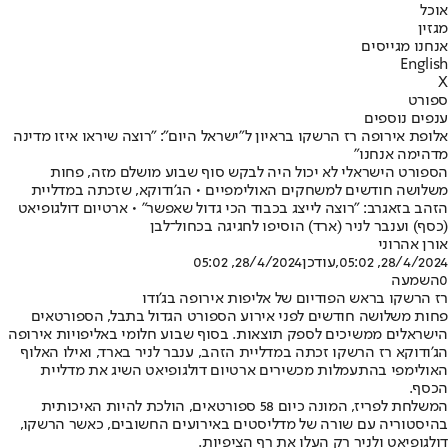
אוכל
מגזין
אנחנו מגייסים
English
X
ספורט
ענפים נוספים
אלופת אירופה רז הרשקו בראיון ל"ישראל היום": "רוצה שיראו איזו מדינה
מדהימה אנחנו"
הספורט הישראלי לא יכול היה לבקש סוף שבוע מושלם מזה, פחות
משלושה חודשים למשחקים האולימפיים • הג'ודוקא, שזכתה במדליית
הזהב בזאגרב: "רוצה לייצג בכבוד הכי גדול שאפשר" • ארטיום דולגופיאט
(כסף) וענבר לניר (ארד) הוסיפו לחגיגה בכחול־לבן
אורן אהרוני
28/4/2024, 05:02
,עודכן
28/4/2024, 05:02
0
השמעה
רז הרשקו בראש הפודיום של אליפות אירופה בג'ודו
פחות משלושה חודשים לפני אירוע הספורט הגדול בתבל, הספורטאים
הישראלים ממשיכים לספק תוצאות. בסוף שבוע חלומי באליפויות אירופה
הג'ודוקא רז הרשקו זכתה במדליית הזהב, ענבר לניר בארד, ואילו האלוף
האולימפי בהתעמלות מכשירים ארטיום דולגופיאט השיג את מדליית
הכסף.
המשלחת לפריז, המונה כיום 58 ספורטאים, הולכת להיות האיכותית
בהיסטוריה עם שורה של מדליסטים באירועים החשובים, כאשר הרשקו,
דולגופיאט ולניר רק העלו את רף הציפיות.