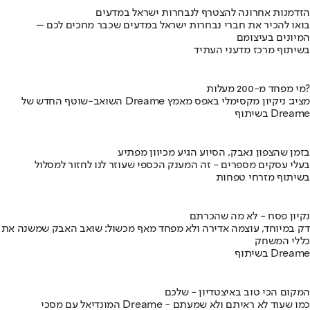
הזדמנות אחרונה להצטרף לנבחרות ישראל במדעים
בואו להכיר את חברי נבחרות ישראל במדעים שכבר מחכים לכם –
המיונים בעיצומם
בשיתוף מרכז מדעני העתיד
מי מפחד מ-200 מעלות?
השואב-שוטף החדש של Dreame מציג: ניקיון מקסימלי באפס מאמץ
בשיתוף Dreame
בזמן שהצפון נאבק, הסיוע הגיע מכיוון מפתיע
בעלי עסקים מספרים - זה המענק הכספי שעוזר לנו לחזור למסלול
בשיתוף מזרחי טפחות
נקיון פסח - לא מה שהכרתם
דק במיוחד, עוצמה אדירה ולא מפחד מאף מכשול: שואב האבק שמשנה את
כללי המשחק
בשיתוף Dreame
המקום הכי טוב באיצטדיון - שלכם
המונדיאל עם מסכי Dreame - כמו שעוד לא ראיתם ולא שמעתם