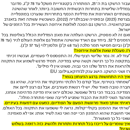
עבור הרשקו בת ה־25, המתחרה בקטגוריית משקל עד 78 ק"ג, מדובר
במדליה שלישית בתחרות היבשתית החשובה ביותר, לאחר שהשיגה
בשנתיים האחרונות את מדליות הכסף בתחרויות שנערכו במונפלייה
בצרפת (2023) ובסופיה שבבולגריה (2022), כשעכשיו עשתה זאת בזאגרב
שבקרואטיה. הרשקו גם הפכה לאלופת אירופה העשירית בכל הזמנים של
ישראל.
ואם זה לא מספיק, הרשקו העלתה את מאזן המדליות הכולל באליפות בכל
הזמנים ל־52, ביחד עם הארד שהשיגה אתמול גם אלופת העולם לניר (עד 78
ק"ג) וביום חמישי תמר מלכה (עד 48 ק"ג) ונלסון־לוי (עד 57 ק"ג).
רז, מעכלת שאת אלופת אירופה?
"עוד לא. זה גמר שלישי רצוף שלי, זה התפספס לי פעמיים, ועכשיו זכיתי
בתקופה כל כך רגישה וקשה שיש במדינה. תמיד מרגש לשמוע את התקווה
ולהראות את הדגל שלנו הכי גבוה, פשוט אין לי מילים".
רז ושני הרשקו. הישג ענק לג'ודוקא,צילום: EJU‏
איך היו התחושות ברגע הניצחון בגמר?
"שמחתי בטירוף, אבל קודם כל הלכתי וחיבקתי את היריבה, שהיא גם
חברה טובה מאוד שלי. יש לי רגשות מעורבים, אבל גם רצון לייצג את
המדינה בכבוד הכי גדול שאפשר, שכולם יראו איזו מדינה מדהימה אנחנו,
ומהצד השני לתת את הכבוד שמגיע ליריבה שאני מתחרה מולה".
ראיתי אותך מאוד מרוגשת הפעם על הפודיום, כמעט עם דמעות בעיניים.
"שרתי את ההמנון בקולי־קולות, נראה לי ששמעו את התקווה בכל האולם.
אני חושבת שהוא ההמנון הכי יפה ואני גאה לשיר אותו. אני לא מאמינה
שאני כל כך מאושרת".
איך שומרים על ריכוז בכל תחרות ותחרות ולהשיג כזה רזומה בשלוש
שנים?