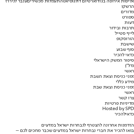
אליפות אירופה בג'ודו
ארטיום דולגופיאט
התעמלות מכשירים
ענבר לניר
רז
הרשקו
מדורים
ספורט
דעות
תרבות ובידור
לייף סטייל
הורוסקופ
שישבת
סוף שבוע
כדאי להכיר
סיפור המשק הישראלי
נדל"ן
ראשי
זמני כניסת וצאת השבת
מידע כללי
זמני כניסת וצאת שבת
ראשי
צרו קשר
מדיניות פרטיות
Hosted by SPD
כדאי
להכיר
הזדמנות אחרונה להצטרף לנבחרות ישראל במדעים
בואו להכיר את חברי נבחרות ישראל במדעים שכבר מחכים לכם –