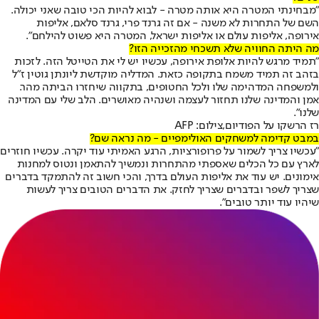
"מבחינתי המטרה היא אותה מטרה - לבוא להיות הכי טובה שאני יכולה.
השם של התחרות לא משנה - אם זה גרנד פרי, גרנד סלאם, אליפות
אירופה, אליפות עולם או אליפות ישראל, המטרה היא פשוט להילחם".
מה היתה החוויה שלא תשכחי מהזכייה הזו?
"תמיד מרגש להיות אלופת אירופה, עכשיו יש לי את הטייטל הזה. לזכות
בזהב זה תמיד משמח בתקופה כזאת. המדליה מוקדשת ליונתן גוטין ז"ל
ולמשפחה המדהימה שלו ולכל החטופים, בתקווה שיחזרו הביתה מהר.
אמן והמדינה שלנו תחזור לעצמה ושנהיה מאושרים. הלב שלי עם המדינה
שלנו".
רז הרשקו על הפודיום,צילום: AFP
במבט קדימה למשחקים האולימפיים - מה נראה שם?
"עכשיו צריך לשמור על פרופורציות, הרגע האמיתי עוד יקרה. עכשיו חוזרים
לארץ עם כל הכלים שאספתי מהתחרות ונמשיך להתאמן ונטוס למחנות
אימונים. יש עוד את אליפות העולם בדרך, והכי חשוב זה להתמקד בדברים
שצריך לשפר ובדברים שצריך לחזק. את הדברים הטובים צריך לעשות
שיהיו עוד יותר טובים".