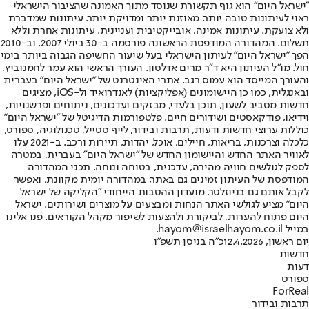
"ישראל היום" הוא גוף תקשורת שנוסד מתוך האמונה שהציבור הישראלי
ראוי לעיתונות טובה יותר, מאוזנת יותר ומדויקת יותר. עיתונות שמדברת
ולא צועקת. עיתונות אמינה, אובייקטיבית ועניינית. עיתונות אחרת וללא
תשלום. המהדורה המודפסת הראשונה פורסמה ב-30 ביולי 2007, וב-2010
הפך "ישראל היום" לעיתון הישראלי בעל שיעור החשיפה הגבוה ביותר בימי
חול. מו"ל העיתון היא ד"ר מרים אדלסון. העורך הראשי הוא עמר לחמנוביץ,
והעורך המייסד הוא עמוס רגב. אתרי האינטרנט של "ישראל היום" בעברית
ובאנגלית, כמו כן היישומונים (אפליקציות) לאנדרואיד ול-iOS, מציגים
חדשות מסביב לשעון, תוכן בלעדי, מבזקים ועדכונים, ניתוחים ופרשנויות,
וידיאו, פודקאסטים ושידורים חיים. פלטפורמות הדיגיטל של "ישראל היום"
כוללות ערוצי חדשות ודעות, תרבות ובידור, לייף סטייל, טכנולוגיה, ספורט,
כלכלה וצרכנות, בריאות, חיילים, אוכל, יהדות, תיירות ורכב. ב-2021 עלו
לאוויר האתר החדש והיישומון החדש של "ישראל היום" בעברית, במטרה
לספק לגולשים חוויה מהירה, עדכנית, בטוחה ונוחה. תכני המהדורה
המודפסת של העיתון זמינים גם באתר, במהדורה יומית מקוונת, ואפשר
לקבל אותם גם בניוזלטר. מועדון ההטבות הייחודי "הקליקה של ישראל
היום" מציע לגולשי האתר הנחות ומבצעים על מוצרים ושירותים. ישראל
היום פתוח להערות, לביקורת ולהצעות לשיפור מקהל הקוראים. פנו אלינו
במייל hayom@israelhayom.co.il.
יום ראשון, 12.4.2026
כ"ה בניסן תשפ"ו
חדשות
דעות
ספורט
ForReal
תרבות ובידור