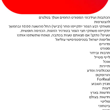
הכתבות ועידכוני הספורט החמים אצלך בטלגרם
להצטרפות
משחקי רבע הגמר יתקיימו מחר (רביעי) החל מהשעה 10:00 ובהמשך
יתקיימו משחקי חצי הגמר בטורניר הזוגות. הכניסה חופשית.
טעינו? נתקן! אם מצאתם טעות בכתבה, נשמח שתשתפו אותנו
אליפות ישראל בטניס
טניס
ישי עוליאל
מדורים
ספורט
תרבות ובידור
לייף סטייל
אוכל
תיירות
טכנולוגיה ומדע
הורוסקופ
ForReal
מגזין השבוע
דעות
חדשות בארץ
חדשות בעולם
פוליטי
ביטחוני