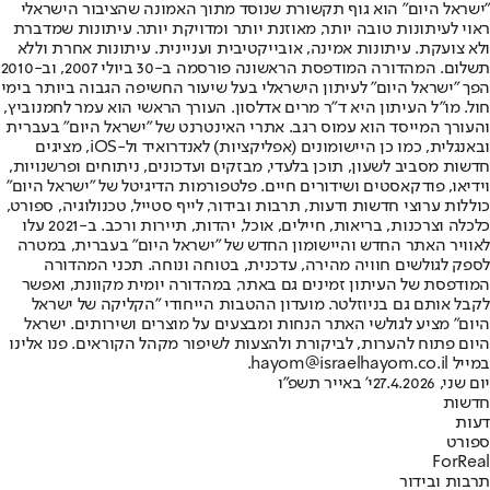
"ישראל היום" הוא גוף תקשורת שנוסד מתוך האמונה שהציבור הישראלי
ראוי לעיתונות טובה יותר, מאוזנת יותר ומדויקת יותר. עיתונות שמדברת
ולא צועקת. עיתונות אמינה, אובייקטיבית ועניינית. עיתונות אחרת וללא
תשלום. המהדורה המודפסת הראשונה פורסמה ב-30 ביולי 2007, וב-2010
הפך "ישראל היום" לעיתון הישראלי בעל שיעור החשיפה הגבוה ביותר בימי
חול. מו"ל העיתון היא ד"ר מרים אדלסון. העורך הראשי הוא עמר לחמנוביץ,
והעורך המייסד הוא עמוס רגב. אתרי האינטרנט של "ישראל היום" בעברית
ובאנגלית, כמו כן היישומונים (אפליקציות) לאנדרואיד ול-iOS, מציגים
חדשות מסביב לשעון, תוכן בלעדי, מבזקים ועדכונים, ניתוחים ופרשנויות,
וידיאו, פודקאסטים ושידורים חיים. פלטפורמות הדיגיטל של "ישראל היום"
כוללות ערוצי חדשות ודעות, תרבות ובידור, לייף סטייל, טכנולוגיה, ספורט,
כלכלה וצרכנות, בריאות, חיילים, אוכל, יהדות, תיירות ורכב. ב-2021 עלו
לאוויר האתר החדש והיישומון החדש של "ישראל היום" בעברית, במטרה
לספק לגולשים חוויה מהירה, עדכנית, בטוחה ונוחה. תכני המהדורה
המודפסת של העיתון זמינים גם באתר, במהדורה יומית מקוונת, ואפשר
לקבל אותם גם בניוזלטר. מועדון ההטבות הייחודי "הקליקה של ישראל
היום" מציע לגולשי האתר הנחות ומבצעים על מוצרים ושירותים. ישראל
היום פתוח להערות, לביקורת ולהצעות לשיפור מקהל הקוראים. פנו אלינו
במייל hayom@israelhayom.co.il.
יום שני, 27.4.2026
י' באייר תשפ"ו
חדשות
דעות
ספורט
ForReal
תרבות ובידור