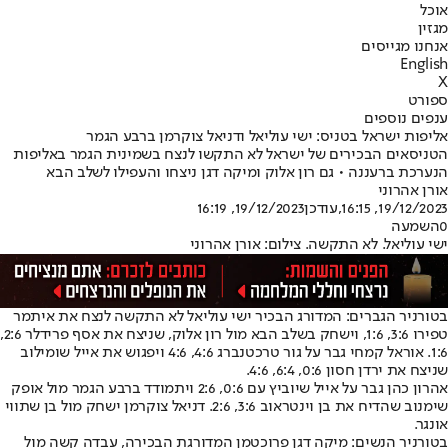
אוכל
מגזין
אנחנו מגייסים
English
X
ספורט
ענפים נוספים
אליפות ישראל בטניס: ישי עוליאל ודניאל צוקרמן ברבע הגמר
הטניסאים הבכירים של ישראל לא התקשו לנצח בשמינית הגמר באליפות
הנערכת ברעננה • גם רון אלוק ומיקה דגן ניצחו והעפילו לשלב הבא
אורן אהרוני
19/12/2023, 16:15
,עודכן
19/12/2023, 16:19
0
השמעה
ישי עוליאל. לא התקשה. צילום: אורן אהרוני
בטורניר הגברים: המדורג הבכיר ישי עוליאל לא התקשה לנצח את איתמר
טפירו 3:6, 1:6, וישחק בשלב הבא מול רון אלוק, שניצח את אסף פרידלר 2:6,
1:6. אוראל קמחי גבר על גור טרכטנברג 4:6, 4:6 ויפגוש את אייל שומילוב
שניצח את ירדן חסון 0:6, 6:4, 4:6.
אהרון כהן גבר על אייל שיוביץ עם 0:6, 2:6 ויתמודד ברבע הגמר מול אופק
שימנוב שהדיח את בן וינטראוב 3:6, 2:6. דניאל צוקרמן ישחק מול בן שתווי
אונגר.
בטורניר הנשים: מיקה דגן פרוכטמן המדורגת הבכירה, עבדה קשה מול