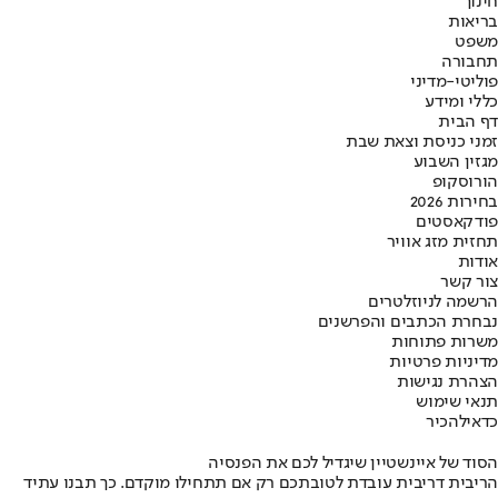
חינוך
בריאות
משפט
תחבורה
פוליטי-מדיני
כללי ומידע
דף הבית
זמני כניסת וצאת שבת
מגזין השבוע
הורוסקופ
בחירות 2026
פודקאסטים
תחזית מזג אוויר
אודות
צור קשר
הרשמה לניוזלטרים
נבחרת הכתבים והפרשנים
משרות פתוחות
מדיניות פרטיות
הצהרת נגישות
תנאי שימוש
כדאי
להכיר
הסוד של איינשטיין שיגדיל לכם את הפנסיה
הריבית דריבית עובדת לטובתכם רק אם תתחילו מוקדם. כך תבנו עתיד