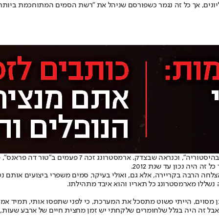
פראנס, והיה השראה למיליונים, אך כל זה נגמר כשפורסם שניהל את "רשת הסמים המת
רוכב האופניים האמריקני לאנס ארמסטרונג מוגדר בפי רבים כ
 היה נכון עד שנת 2012.
להצלחה הרבה בקריירה, אלא גם, ואולי בעיקר, סמים משפרי ביצועים אות
שללו מארמסטרונג כל תאריו והוא איבד מתהילתו.