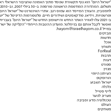
"ישראל היום" הוא גוף תקשורת שנוסד מתוך האמונה שהציבור הישראלי ראוי 
ת
ופרשנויות, וידיאו, פודקאסטים ושידורים חיים. פלטפורמות הדיגיטל של "ישרא
ב-2021 עלו לאוויר האתר החדש והיישומון החדש של "ישראל היום" בע
ואפשר לקבל אותם גם בניוזלטר. מועדון ההטבות הייחודי "הקליקה של ישרא
במייל hayom@israelhayom.co.il.
מבזקים
חדשות
אוכל
תשחץ
ForReal
תרבות
דעות
ספורט
מגזין
העיתון היומי
הורוסקופ
ישראל השבוע
כלכלה
לייף סטייל
מעריב לנוער
טכנולוגיה מדע וסביבה
העולם
משחקים