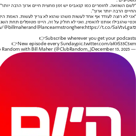
משפיעים".
"לשם השוואה. לחומרים כמו קנאביס יש זמן מחצית חיים ארוך הרבה יותר" הס
החיים הרבה יותר ארוך".
״אני לא רוצה לעודד אף אחד לעשות משהו שהוא לא צריך לעשות. האמת היא
וכפי שהובילו אותנו להאמין, ואני לא חולק על זה, היינו מטופלים תחת השג
w/
@billmaher
and
@lancearmstrong
here:
https://t.co/SaVtvLga72
👉Subscribe wherever you get your podcasts
👉New episode every Sunday
pic.twitter.com/aK9S33C5xm
December 13, 2023
— Club Random with Bill Maher (@ClubRandom_)