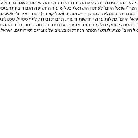
לעיתונות טובה יותר, מאוזנת יותר ומדויקת יותר. עיתונות שמדברת ולא צ
שלום. המהדורה המודפסת הראשונה פורסמה ב-30 ביולי 2007, וב-2010 הפך "ישראל היום" לעיתון הישראלי בעל שי
לחמנוביץ,
ל היום" כוללות ערוצי חדשות ודעות, תרבות ובידור, לייף סטייל, טכנולוגיה
ברית, במטרה לספק לגולשים חוויה מהירה, עדכנית, בטוחה ונוחה. תכני המה
ל היום" מציע לגולשי האתר הנחות ומבצעים על מוצרים ושירותים. ישראל 