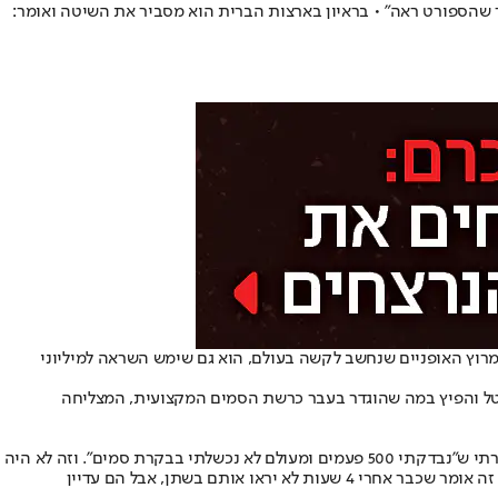
וחכמת ביותר שהספורט ראה" • בראיון בארצות הברית הוא מסביר את השיטה ואומר:
"רמאי הגדול בהיסטוריה", וכנראה שבצדק. ארמסטרונג זכה 7 פעמים ב"טור דה פראנס", מרוץ האופניים שנחשב לקשה בעולם, הוא גם שימש השראה למיליוני
ם נטל והפיץ במה שהוגדר בעבר כרשת הסמים המקצועית, המצליחה
בראיון שנתן לפודקאטס של ביל מהאר, חשף ארמסטרונג את השיטה: "במובן מסוים, הייתי פשוט מתסכל את המערכת, כי לפני שתפסו אותי, תמיד אמרתי ש"נבדקתי 500 פעמים ומעולם לא נכשלתי בבקרת סמים". וזה לא היה
שקר. זו האמת. לא הייתה דרך להתחמק מהבדיקות ובאמת לא תפסו אותי. אבל זה היה בגלל שלחומרים שלקחתי יש זמן מחצית חיים של ארבע שעות, זה אומר שכבר אחרי 4 שעות לא יראו אותם בשתן, אבל הם עדיין