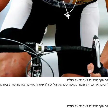
פראנס, והיה השראה למיליונים, אך כל זה נגמר כשפורסם שניהל את "רשת הסמים המת