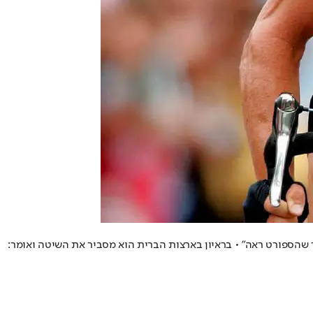
וחכמת ביותר שהספורט ראה" • בראיון בארצות הברית הוא מסביר את השיטה ואומר: