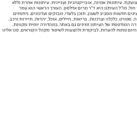
ועקת. עיתונות אמינה, אובייקטיבית ועניינית. עיתונות אחרת וללא
עור החשיפה הגבוה ביותר בימי חול. מו"ל העיתון היא ד"ר מרים אדלסון. העורך הראשי הוא עמר
 והעורך המייסד הוא עמוס רגב. אתרי האינטרנט של "ישראל היום" בעברית ובאנגלית, כמו כן היישומונים (אפליקציות) לאנדרואיד ול-iOS, מציגים חדשות מסביב לשעון, תוכן בלעדי, מבזקים ועדכונים, ניתוחים
, ספורט, כלכלה וצרכנות, בריאות, חיילים, אוכל, יהדות, תיירות ורכב.
דורה המודפסת של העיתון זמינים גם באתר, במהדורה יומית מקוונת,
היום פתוח להערות, לביקורת ולהצעות לשיפור מקהל הקוראים. פנו אלינו