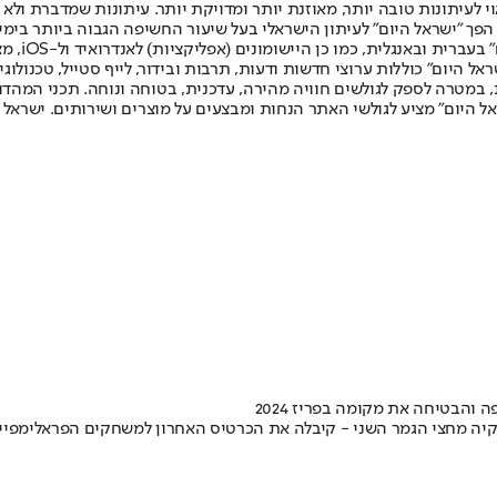
לעיתונות טובה יותר, מאוזנת יותר ומדויקת יותר. עיתונות שמדברת ולא צ
שלום. המהדורה המודפסת הראשונה פורסמה ב-30 ביולי 2007, וב-2010 הפך "ישראל היום" לעיתון הישראלי בעל שי
לחמנוביץ,
ל היום" כוללות ערוצי חדשות ודעות, תרבות ובידור, לייף סטייל, טכנולוגיה
ברית, במטרה לספק לגולשים חוויה מהירה, עדכנית, בטוחה ונוחה. תכני המה
ל היום" מציע לגולשי האתר הנחות ומבצעים על מוצרים ושירותים. ישראל 
והבטיחה את מקומה בפריז 2024