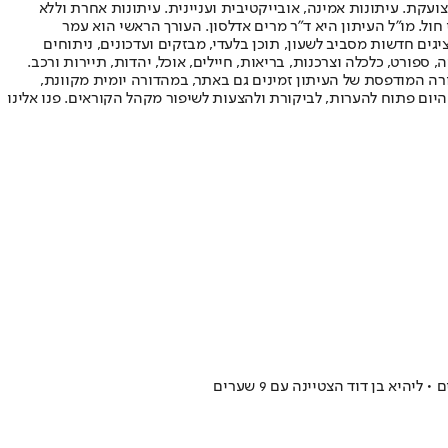
ועקת. עיתונות אמינה, אובייקטיבית ועניינית. עיתונות אחרת וללא
עור החשיפה הגבוה ביותר בימי חול. מו"ל העיתון היא ד"ר מרים אדלסון. העורך הראשי הוא עמר
 והעורך המייסד הוא עמוס רגב. אתרי האינטרנט של "ישראל היום" בעברית ובאנגלית, כמו כן היישומונים (אפליקציות) לאנדרואיד ול-iOS, מציגים חדשות מסביב לשעון, תוכן בלעדי, מבזקים ועדכונים, ניתוחים
, ספורט, כלכלה וצרכנות, בריאות, חיילים, אוכל, יהדות, תיירות ורכב.
דורה המודפסת של העיתון זמינים גם באתר, במהדורה יומית מקוונת,
היום פתוח להערות, לביקורת ולהצעות לשיפור מקהל הקוראים. פנו אלינו