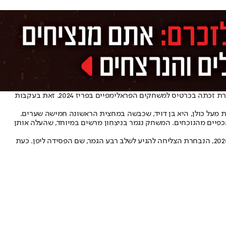
הישג גדול לנבחרת הנשים של ישראל בכדורשער, שניצחו 0:10 את נבחרת גרמניה והעפילו לגמר אליפות אירופה בפודגוריצה שבמונטנגרו. בנוסף, הנבחרת זכתה בכרטיס למשחקים הפראלימפיים בפריז 2024. זאת בעקבות
ות מעל כולן, היא בן דויד, שכבשה במחצית הראשונה חמישה שערים.
כפיים מהנוכחים. המשחק נגמר בניצחון מרשים במיוחד, שהעלה אותן
עד היום שיחקה השתתפה הנבחרת פעמיים במשחקים הפראלימפיים, כאשר בריו 2016 הכחולות לבנות הפסידו ברבע הגמר לטורקיה, כשגם בטוקיו 2020, הנבחרת הצליחה להגיע לשלב רבע הגמר, שם הפסידה ליפן. כעת