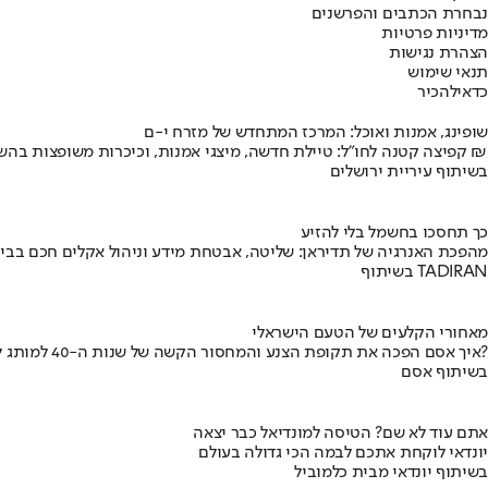
נבחרת הכתבים והפרשנים
מדיניות פרטיות
הצהרת נגישות
תנאי שימוש
כדאי
להכיר
שופינג, אמנות ואוכל: המרכז המתחדש של מזרח י-ם
קפיצה קטנה לחו"ל: טיילת חדשה, מיצגי אמנות, וכיכרות משופצות בהשקעה של 100 מיליון ₪
בשיתוף עיריית ירושלים
כך תחסכו בחשמל בלי להזיע
מהפכת האנרגיה של תדיראן: שליטה, אבטחת מידע וניהול אקלים חכם בבי
בשיתוף TADIRAN
מאחורי הקלעים של הטעם הישראלי
איך אסם הפכה את תקופת הצנע והמחסור הקשה של שנות ה-40 למותג לאומי?
בשיתוף אסם
אתם עוד לא שם? הטיסה למונדיאל כבר יצאה
יונדאי לוקחת אתכם לבמה הכי גדולה בעולם
בשיתוף יונדאי מבית כלמוביל