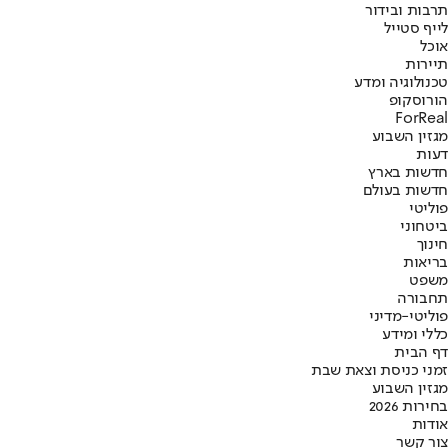
תרבות ובידור
לייף סטייל
אוכל
תיירות
טכנולוגיה ומדע
הורוסקופ
ForReal
מגזין השבוע
דעות
חדשות בארץ
חדשות בעולם
פוליטי
ביטחוני
חינוך
בריאות
משפט
תחבורה
פוליטי-מדיני
כללי ומידע
דף הבית
זמני כניסת וצאת שבת
מגזין השבוע
בחירות 2026
אודות
צור קשר