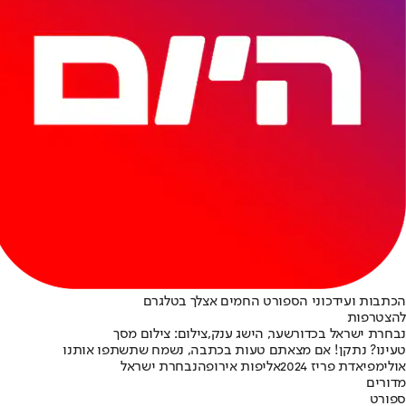
הכתבות ועידכוני הספורט החמים אצלך בטלגרם
להצטרפות
נבחרת ישראל בכדורשער, הישג ענק,צילום: צילום מסך
טעינו? נתקן! אם מצאתם טעות בכתבה, נשמח שתשתפו אותנו
אולימפיאדת פריז 2024
אליפות אירופה
נבחרת ישראל
מדורים
ספורט