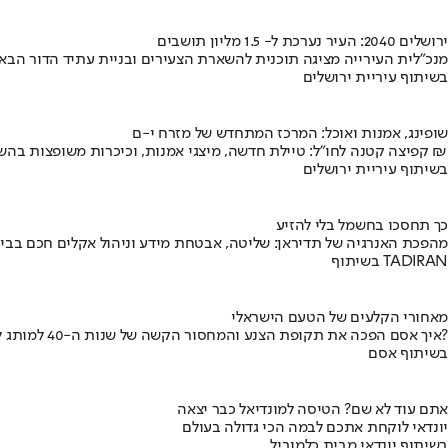
ירושלים 2040: העיר נערכת ל- 1.5 מליון תושבים
מנכ"לית העירייה מציגה תוכנית להשארת הצעירים ובניית עתיד הדור הבא
בשיתוף עיריית ירושלים
שופינג, אמנות ואוכל: המרכז המתחדש של מזרח י-ם
קפיצה קטנה לחו"ל: טיילת חדשה, מיצגי אמנות, וכיכרות משופצות בהשקעה של 100 מיליון ₪
בשיתוף עיריית ירושלים
כך תחסכו בחשמל בלי להזיע
מהפכת האנרגיה של תדיראן: שליטה, אבטחת מידע וניהול אקלים חכם בבי
בשיתוף TADIRAN
מאחורי הקלעים של הטעם הישראלי
איך אסם הפכה את תקופת הצנע והמחסור הקשה של שנות ה-40 למותג לאומי?
בשיתוף אסם
אתם עוד לא שם? הטיסה למונדיאל כבר יצאה
יונדאי לוקחת אתכם לבמה הכי גדולה בעולם
בשיתוף יונדאי מבית כלמוביל