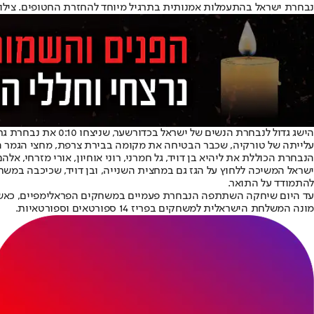
נבחרת ישראל בהתעמלות אמנותית בתרגיל מיוחד להחזרת החטופים. צילום: plephotography
עלייתה של טורקיה, שכבר הבטיחה את מקומה בבירת צרפת, מחצי הגמר ה
הנבחרת הכוללת את ליהיא בן דויד, גל חמרני, רוני אוחיון, אורי מזרחי,
ישראל המשיכה ללחוץ על הגז גם במחצית השנייה, ובן דויד, שכיכבה במש
להתמודד על התואר.
מונה המשלחת הישראלית למשחקים בפריז 14 ספורטאים וספורטאיות.