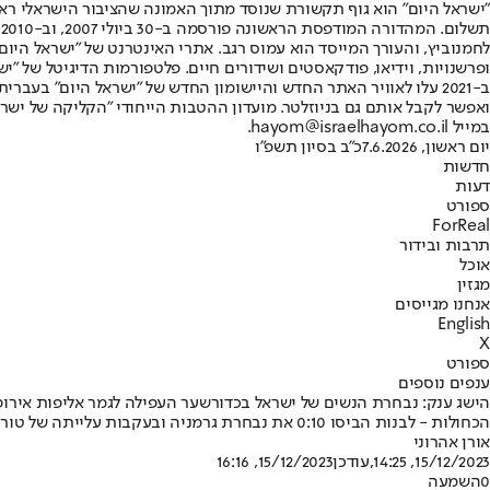
"ישראל היום" הוא גוף תקשורת שנוסד מתוך האמונה שהציבור הישראלי ראוי 
ת
ופרשנויות, וידיאו, פודקאסטים ושידורים חיים. פלטפורמות הדיגיטל של "ישרא
ב-2021 עלו לאוויר האתר החדש והיישומון החדש של "ישראל היום" בע
ואפשר לקבל אותם גם בניוזלטר. מועדון ההטבות הייחודי "הקליקה של ישרא
במייל hayom@israelhayom.co.il.
יום ראשון, 7.6.2026
כ"ב בסיון תשפ"ו
חדשות
דעות
ספורט
ForReal
תרבות ובידור
אוכל
מגזין
אנחנו מגייסים
English
X
ספורט
ענפים נוספים
הישג ענק: נבחרת הנשים של ישראל בכדורשער העפילה לגמר אליפות אירופה 
הכחולות - לבנות הביסו 0:10 את נבחרת גרמניה ובעקבות עלייתה של טורקיה מחצי הגמר השני - קיבלה את הכרטיס האחרון למשחקים הפראלימפיים • ליהיא בן דוד הצטיינה עם 9 שערים
אורן אהרוני
15/12/2023, 14:25
,עודכן
15/12/2023, 16:16
0
השמעה