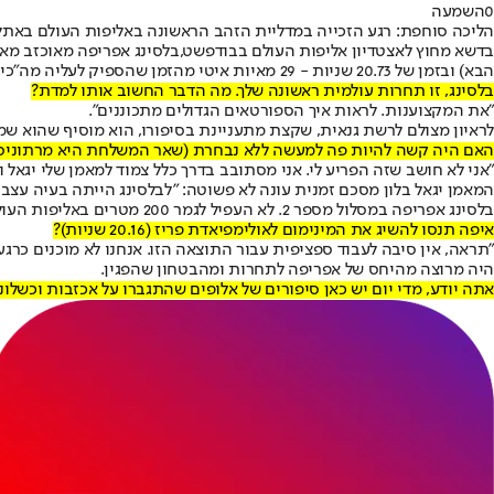
0
השמעה
הליכה סוחפת: רגע הזכייה במדליית הזהב הראשונה באליפות העולם באת
בדשא מחוץ לאצטדיון אליפות העולם בבודפשט,
בלסינג אפריפה מאוכזב מאוד מכ
הבא) ובזמן של 20.73 שניות - 29 מאיות איטי מהזמן שהספיק לעליה מה"כיסא החם" (המפסידים המהירים). המנצח במקצה היה אחד מכוכבי האליפות - מדליסט הכסף ב-100 מ׳ לטסיל טבוגו מבוטסואנה.
בלסינג, זו תחרות עולמית ראשונה שלך. מה הדבר החשוב אותו למדת?
"את המקצוענות. לראות איך הספורטאים הגדולים מתכוננים".
לראיון מצולם לרשת גנאית, שקצת מתעניינת בסיפורו, הוא מוסיף שהוא ש
האם היה קשה להיות פה למעשה ללא נבחרת (שאר המשלחת היא מרתוניס
"אני לא חושב שזה הפריע לי. אני מסתובב בדרך כלל צמוד למאמן שלי יגאל
המאמן יגאל בלון מסכם זמנית עונה לא פשוטה: "לבלסינג הייתה בעיה ע
בלסינג אפריפה במסלול מספר 2. לא העפיל לגמר 200 מטרים באליפות העולם,צילום: רויטרס
איפה תנסו להשיג את המינימום לאולימפיאדת פריז (20.16 שניות)?
"תראה, אין סיבה לעבוד ספציפית עבור התוצאה הזו. אנחנו לא מוכנים כרג
היה מרוצה מהיחס של אפריפה לתחרות ומהבטחון שהפגין.
אתה יודע, מדי יום יש כאן סיפורים של אלופים שהתגברו על אכזבות וכשלו