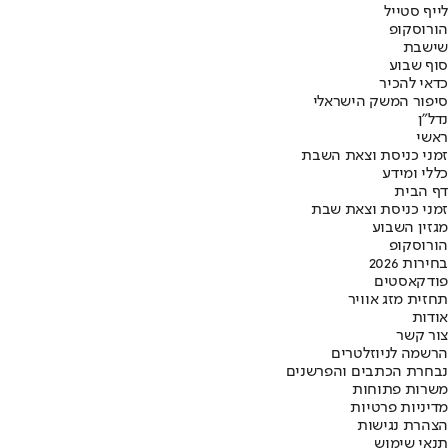
לייף סטייל
הורוסקופ
שישבת
סוף שבוע
כדאי להכיר
סיפור המשק הישראלי
נדל"ן
ראשי
זמני כניסת וצאת השבת
כללי ומידע
דף הבית
זמני כניסת וצאת שבת
מגזין השבוע
הורוסקופ
בחירות 2026
פודקאסטים
תחזית מזג אוויר
אודות
צור קשר
הרשמה לניוזלטרים
נבחרת הכתבים והפרשנים
משרות פתוחות
מדיניות פרטיות
הצהרת נגישות
תנאי שימוש