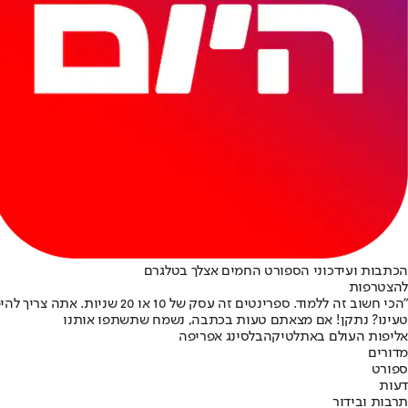
הכתבות ועידכוני הספורט החמים אצלך בטלגרם
להצטרפות
"הכי חשוב זה ללמוד. ספרינטים זה עסק של 10 או 20 שניות. אתה צריך להימנע מכל טעות. צריך מזל בהגרלה ובתנאים (לאפריפה היה חוסר מזל מסויים במסלול ובתנאי הרוח במקצה שלו. אבל צריך לדעת שאין איך לתקן".
טעינו? נתקן! אם מצאתם טעות בכתבה, נשמח שתשתפו אותנו
אליפות העולם באתלטיקה
בלסינג אפריפה
מדורים
ספורט
דעות
תרבות ובידור