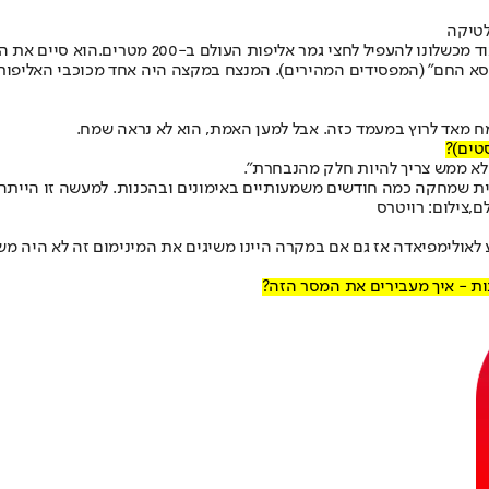
לטיקה
שלונו להעפיל לחצי גמר אליפות העולם ב-200 מטרים.
הוא סיים את ה
מח מאד לרוץ במעמד כזה. אבל למען האמת, הוא לא נראה שמח.
טים)?
 ולא ממש צריך להיות חלק מהנבחרת".
צבית שמחקה כמה חודשים משמעותיים באימונים ובהכנות. למעשה זו היי
ע לאולימפיאדה אז גם אם במקרה היינו משיגים את המינימום זה לא היה מש
נות - איך מעבירים את המסר הזה?