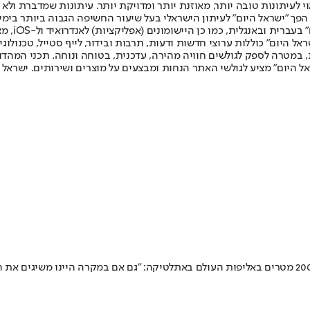
לעיתונות טובה יותר, מאוזנת יותר ומדויקת יותר. עיתונות שמדברת ולא צ
שלום. המהדורה המודפסת הראשונה פורסמה ב-30 ביולי 2007, וב-2010 הפך "ישראל היום" לעיתון הישראלי בעל שי
לחמנוביץ,
ל היום" כוללות ערוצי חדשות ודעות, תרבות ובידור, לייף סטייל, טכנולוגיה
ברית, במטרה לספק לגולשים חוויה מהירה, עדכנית, בטוחה ונוחה. תכני המה
ל היום" מציע לגולשי האתר הנחות ומבצעים על מוצרים ושירותים. ישראל 
מאמנו של האצן הישראלי, יגאל בלון, מנמיך ציפיות אחרי אי ההעפלה לגמר 200 מטרים באליפות העולם באתלט