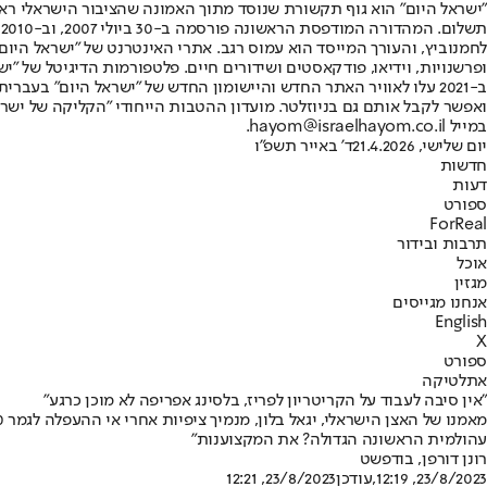
"ישראל היום" הוא גוף תקשורת שנוסד מתוך האמונה שהציבור הישראלי ראוי 
ת
ופרשנויות, וידיאו, פודקאסטים ושידורים חיים. פלטפורמות הדיגיטל של "ישרא
ב-2021 עלו לאוויר האתר החדש והיישומון החדש של "ישראל היום" בע
ואפשר לקבל אותם גם בניוזלטר. מועדון ההטבות הייחודי "הקליקה של ישרא
במייל hayom@israelhayom.co.il.
יום שלישי, 21.4.2026
ד' באייר תשפ"ו
חדשות
דעות
ספורט
ForReal
תרבות ובידור
אוכל
מגזין
אנחנו מגייסים
English
X
ספורט
אתלטיקה
"אין סיבה לעבוד על הקריטריון לפריז, בלסינג אפריפה לא מוכן כרגע"
עהולמית הראשונה הגדולה? את המקצוענות"
רונן דורפן
, בודפשט
23/8/2023, 12:19
,עודכן
23/8/2023, 12:21