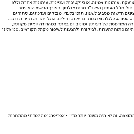
ועקת. עיתונות אמינה, אובייקטיבית ועניינית. עיתונות אחרת וללא
עור החשיפה הגבוה ביותר בימי חול. מו"ל העיתון היא ד"ר מרים אדלסון. העורך הראשי הוא עמר
 והעורך המייסד הוא עמוס רגב. אתרי האינטרנט של "ישראל היום" בעברית ובאנגלית, כמו כן היישומונים (אפליקציות) לאנדרואיד ול-iOS, מציגים חדשות מסביב לשעון, תוכן בלעדי, מבזקים ועדכונים, ניתוחים
, ספורט, כלכלה וצרכנות, בריאות, חיילים, אוכל, יהדות, תיירות ורכב.
דורה המודפסת של העיתון זמינים גם באתר, במהדורה יומית מקוונת,
היום פתוח להערות, לביקורת ולהצעות לשיפור מקהל הקוראים. פנו אלינו
יקה: "גם אם במקרה היינו משיגים את התוצאה, זה לא היה משנה יותר מדי" • אפריפה: "מה למדתי מהתחרות