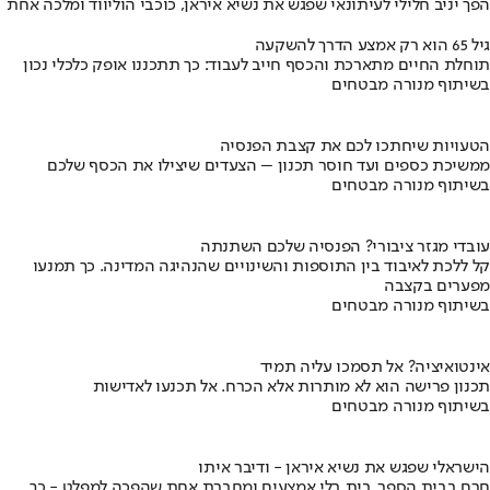
הפך יניב חלילי לעיתונאי שפגש את נשיא איראן, כוכבי הוליווד ומלכה אחת
גיל 65 הוא רק אמצע הדרך להשקעה
תוחלת החיים מתארכת והכסף חייב לעבוד: כך תתכננו אופק כלכלי נכון
בשיתוף מנורה מבטחים
הטעויות שיחתכו לכם את קצבת הפנסיה
ממשיכת כספים ועד חוסר תכנון – הצעדים שיצילו את הכסף שלכם
בשיתוף מנורה מבטחים
עובדי מגזר ציבורי? הפנסיה שלכם השתנתה
קל ללכת לאיבוד בין התוספות והשינויים שהנהיגה המדינה. כך תמנעו
מפערים בקצבה
בשיתוף מנורה מבטחים
אינטואיציה? אל תסמכו עליה תמיד
תכנון פרישה הוא לא מותרות אלא הכרח. אל תכנעו לאדישות
בשיתוף מנורה מבטחים
הישראלי שפגש את נשיא איראן - ודיבר איתו
חרם בבית הספר, בית בלי אמצעים ומחברת אחת שהפכה למפלט - כך