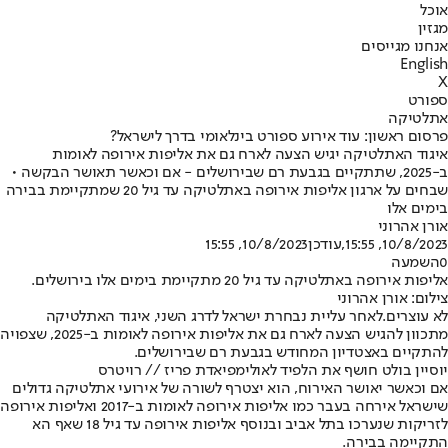
אוכל
מגזין
אנחנו מגייסים
English
X
ספורט
אתלטיקה
פרסום ראשון: עוד אירוע ספורט בינלאומי בדרך לישראל?
איגוד האתלטיקה יגיש הצעה לארח גם את אליפות אירופה לאומות
ב-2025, שתתקיים בגבעת רם שבירושלים - אם וכאשר תאושר הבקשה •
שבחים על ארגון אליפות אירופה באתלטיקה עד גיל 20 שמתקיימת בבירה
בימים אלו
אורן אהרוני
10/8/2023, 15:55
,עודכן
10/8/2023, 15:55
0
השמעה
אליפות אירופה באתלטיקה עד גיל 20 מתקיימת בימים אלו בירושלים.
צילום: אורן אהרוני
לא עוצרים.
לאחר עליית נבחרת ישראל לדרג השני, איגוד האתלטיקה
מתכוון להגיש הצעה לארח גם את אליפות אירופה לאומות ב-2025, שצפויה
להתקיים באצטדיון המחודש בגבעת רם שבירושלים.
יוסיין בולט חושף את הלפיד לאולימפיאדת פריז // רויטרס
אם וכאשר יאושר האירוח, הוא יצטרף לשורה של אירועי אתלטיקה גדולים
שישראל אירחה בעבר כמו אליפות אירופה לאומות ב-2017 ואליפות אירופה
לזריקות שנערכו בתל אביב ובנוסף אליפות אירופה עד גיל 18 שאף הא
התקיימה בבירה.