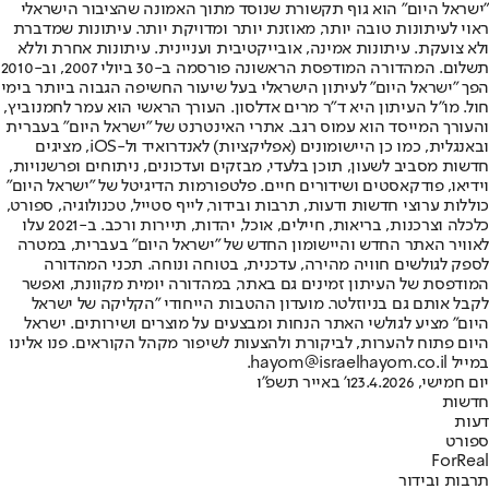
"ישראל היום" הוא גוף תקשורת שנוסד מתוך האמונה שהציבור הישראלי
ראוי לעיתונות טובה יותר, מאוזנת יותר ומדויקת יותר. עיתונות שמדברת
ולא צועקת. עיתונות אמינה, אובייקטיבית ועניינית. עיתונות אחרת וללא
תשלום. המהדורה המודפסת הראשונה פורסמה ב-30 ביולי 2007, וב-2010
הפך "ישראל היום" לעיתון הישראלי בעל שיעור החשיפה הגבוה ביותר בימי
חול. מו"ל העיתון היא ד"ר מרים אדלסון. העורך הראשי הוא עמר לחמנוביץ,
והעורך המייסד הוא עמוס רגב. אתרי האינטרנט של "ישראל היום" בעברית
ובאנגלית, כמו כן היישומונים (אפליקציות) לאנדרואיד ול-iOS, מציגים
חדשות מסביב לשעון, תוכן בלעדי, מבזקים ועדכונים, ניתוחים ופרשנויות,
וידיאו, פודקאסטים ושידורים חיים. פלטפורמות הדיגיטל של "ישראל היום"
כוללות ערוצי חדשות ודעות, תרבות ובידור, לייף סטייל, טכנולוגיה, ספורט,
כלכלה וצרכנות, בריאות, חיילים, אוכל, יהדות, תיירות ורכב. ב-2021 עלו
לאוויר האתר החדש והיישומון החדש של "ישראל היום" בעברית, במטרה
לספק לגולשים חוויה מהירה, עדכנית, בטוחה ונוחה. תכני המהדורה
המודפסת של העיתון זמינים גם באתר, במהדורה יומית מקוונת, ואפשר
לקבל אותם גם בניוזלטר. מועדון ההטבות הייחודי "הקליקה של ישראל
היום" מציע לגולשי האתר הנחות ומבצעים על מוצרים ושירותים. ישראל
היום פתוח להערות, לביקורת ולהצעות לשיפור מקהל הקוראים. פנו אלינו
במייל hayom@israelhayom.co.il.
יום חמישי, 23.4.2026
ו' באייר תשפ"ו
חדשות
דעות
ספורט
ForReal
תרבות ובידור